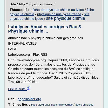
Site :
http://physique-chimie.fr
Thèmes liés :
fiche de physique chimie au lycee
/
fiche
physique chimie
/
physique chimie lycee france
/
site
site physique chimie
physique chimie lycee
/
Labolycee Annales corrigées Bac S
Physique Chimie ...
annales bac S physique chimie corrigés gratuites
INTERNAL PAGES
PAGE
Labolycee.org - Flux RSS
Http:/ www.labolycee.org. Depuis 2003, Labolycee.org vous
propose plus de 400 annales gratuites de Physique et de
Chimie couvrant toutes les sessions du BAC scientifique
français de part le monde. Bac S 2016 Polynésie. Http:/
labolycee.org/menugeo.php? Sujets et corrigés disponibles.
Thu, 09 Jun 2016...
Lire la suite
Site :
pageinsider.org
Thèmes liés :
/
bac s 2003 physique chimie corrige
bac s physique