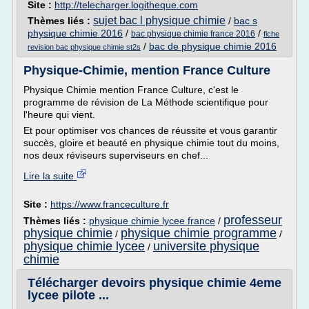
Site :
http://telecharger.logitheque.com
sujet bac l physique chimie
Thèmes liés :
/
bac s
physique chimie 2016
/
/
bac physique chimie france 2016
fiche
/
bac de physique chimie 2016
revision bac physique chimie st2s
Physique-Chimie, mention France Culture
Physique Chimie mention France Culture, c'est le
programme de révision de La Méthode scientifique pour
l'heure qui vient.
Et pour optimiser vos chances de réussite et vous garantir
succès, gloire et beauté en physique chimie tout du moins,
nos deux réviseurs superviseurs en chef...
Lire la suite
Site :
https://www.franceculture.fr
professeur
Thèmes liés :
physique chimie lycee france
/
physique chimie
physique chimie programme
/
/
physique chimie lycee
universite physique
/
chimie
Télécharger devoirs physique chimie 4eme
lycee pilote ...