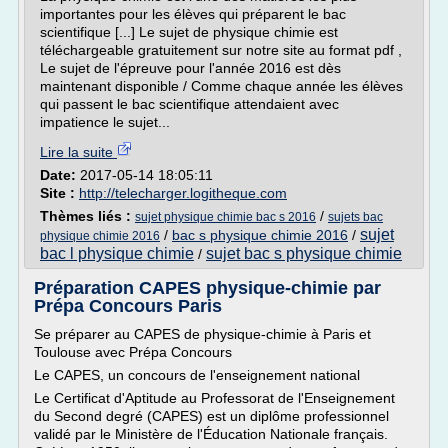
importantes pour les élèves qui préparent le bac
scientifique [...] Le sujet de physique chimie est
téléchargeable gratuitement sur notre site au format pdf ,
Le sujet de l'épreuve pour l'année 2016 est dès
maintenant disponible / Comme chaque année les élèves
qui passent le bac scientifique attendaient avec
impatience le sujet...
Lire la suite
Date:
2017-05-14 18:05:11
Site :
http://telecharger.logitheque.com
Thèmes liés :
/
sujet physique chimie bac s 2016
sujets bac
sujet
/
bac s physique chimie 2016
/
physique chimie 2016
bac l physique chimie
sujet bac s physique chimie
/
Préparation CAPES physique-chimie par
Prépa Concours Paris
Se préparer au CAPES de physique-chimie à Paris et
Toulouse avec Prépa Concours
Le CAPES, un concours de l'enseignement national
Le Certificat d'Aptitude au Professorat de l'Enseignement
du Second degré (CAPES) est un diplôme professionnel
validé par le Ministère de l'Éducation Nationale français.