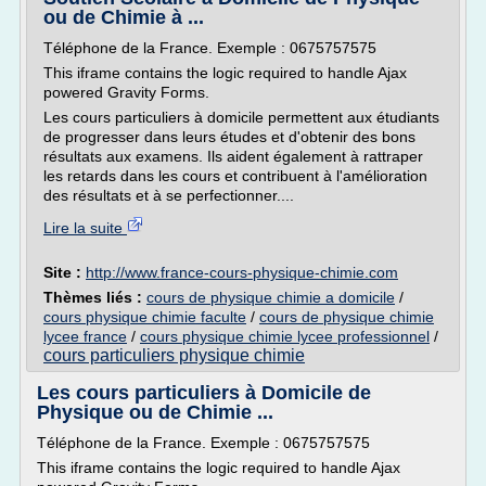
ou de Chimie à ...
Téléphone de la France. Exemple : 0675757575
This iframe contains the logic required to handle Ajax
powered Gravity Forms.
Les cours particuliers à domicile permettent aux étudiants
de progresser dans leurs études et d'obtenir des bons
résultats aux examens. Ils aident également à rattraper
les retards dans les cours et contribuent à l'amélioration
des résultats et à se perfectionner....
Lire la suite
Site :
http://www.france-cours-physique-chimie.com
Thèmes liés :
cours de physique chimie a domicile
/
cours physique chimie faculte
/
cours de physique chimie
lycee france
/
cours physique chimie lycee professionnel
/
cours particuliers physique chimie
Les cours particuliers à Domicile de
Physique ou de Chimie ...
Téléphone de la France. Exemple : 0675757575
This iframe contains the logic required to handle Ajax