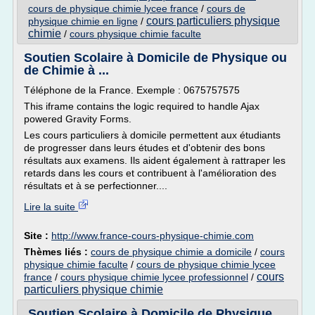
cours de physique chimie lycee france
/
cours de
cours particuliers physique
physique chimie en ligne
/
chimie
/
cours physique chimie faculte
Soutien Scolaire à Domicile de Physique ou
de Chimie à ...
Téléphone de la France. Exemple : 0675757575
This iframe contains the logic required to handle Ajax
powered Gravity Forms.
Les cours particuliers à domicile permettent aux étudiants
de progresser dans leurs études et d'obtenir des bons
résultats aux examens. Ils aident également à rattraper les
retards dans les cours et contribuent à l'amélioration des
résultats et à se perfectionner....
Lire la suite
Site :
http://www.france-cours-physique-chimie.com
Thèmes liés :
cours de physique chimie a domicile
/
cours
physique chimie faculte
/
cours de physique chimie lycee
cours
france
/
cours physique chimie lycee professionnel
/
particuliers physique chimie
Soutien Scolaire à Domicile de Physique