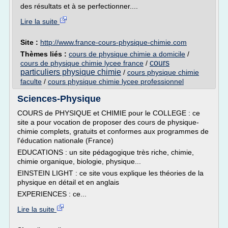
des résultats et à se perfectionner....
Lire la suite
Site :
http://www.france-cours-physique-chimie.com
Thèmes liés :
cours de physique chimie a domicile
/
cours
cours de physique chimie lycee france
/
particuliers physique chimie
/
cours physique chimie
faculte
/
cours physique chimie lycee professionnel
Sciences-Physique
COURS de PHYSIQUE et CHIMIE pour le COLLEGE : ce
site a pour vocation de proposer des cours de physique-
chimie complets, gratuits et conformes aux programmes de
l'éducation nationale (France)
EDUCATIONS : un site pédagogique très riche, chimie,
chimie organique, biologie, physique...
EINSTEIN LIGHT : ce site vous explique les théories de la
physique en détail et en anglais
EXPERIENCES : ce...
Lire la suite