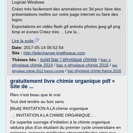
Logiciel Windows
Créez trés facilement des animations en 3d pour faire des
présentations mettre sur votre page internet ou faire des
logos.
Exportations en vidéo flash gif animés photos jpeg gif png
bmp et icones Créez trés ... Lire la...
Lire la suite
Date:
2017-05-14 06:52:54
Site :
http://telecharger.logitheque.com
sujet bac l physique chimie
Thèmes liés :
/
bac s
physique chimie 2014
/
bac s physique chimie 2016
/
bac
/
bac physique chimie france 2016
physique chimie 2012 france corrige
gratuitement livre chimie organique pdf »
Site de ...
Rien n'est beau que le vrai
Tout doit tendre au bon sens
[Multi] INVITATION A LA chimie organique
. .: INVITATION A LA CHIMIE ORGANIQUE :. .
Ce superbe ouvrage d'initiation à la chimie organique
séduira plus d'un étudiant du premier cycle universitaire en
sciences, sciences médicales etparamédicales ainsi que