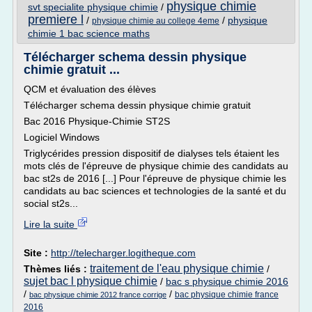
physique chimie
svt specialite physique chimie
/
premiere l
/
/
physique
physique chimie au college 4eme
chimie 1 bac science maths
Télécharger schema dessin physique
chimie gratuit ...
QCM et évaluation des élèves
Télécharger schema dessin physique chimie gratuit
Bac 2016 Physique-Chimie ST2S
Logiciel Windows
Triglycérides pression dispositif de dialyses tels étaient les
mots clés de l'épreuve de physique chimie des candidats au
bac st2s de 2016 [...] Pour l'épreuve de physique chimie les
candidats au bac sciences et technologies de la santé et du
social st2s...
Lire la suite
Site :
http://telecharger.logitheque.com
traitement de l'eau physique chimie
Thèmes liés :
/
sujet bac l physique chimie
/
bac s physique chimie 2016
/
/
bac physique chimie france
bac physique chimie 2012 france corrige
2016