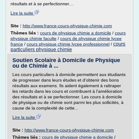
résultats et à se perfectionner....
Lire la suite
Site :
http://www.france-cours-physique-chimie.com
Thèmes liés :
cours de physique chimie a domicile
/
cours
physique chimie faculte
/
cours de physique chimie lycee
cours
france
/
cours physique chimie lycee professionnel
/
particuliers physique chimie
Soutien Scolaire à Domicile de Physique
ou de Chimie à ...
Les cours particuliers à domicile permettent aux étudiants
de progresser dans leurs études et d'obtenir des bons
résultats aux examens. Ils aident également à rattraper
les retards dans les cours et contribuent à l'amélioration
des résultats et à se perfectionner. Les cours à domicile
de physique ou de chimie sont parmi les plus sollicités, à
cause de la complexité de cette...
Lire la suite
Site :
http://www.france-cours-physique-chimie.com
Thèmes liés :
cours de physique chimie a domicile
/