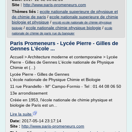
Site :
http://www.paris-promeneurs.com
Thèmes liés :
ecole nationale superieure de physique et
de chimie de paris
/
ecole nationale superieure de chimie
biologie et physique
/
encpb ecole nationale de chimie physique
/
ecole nationale chimie physique biologie
/
biologie
ecole
nationale de chimie de paris rue du banquier
Paris Promeneurs - Lycée Pierre - Gilles de
Gennes L'école ...
Accueil > Architecture moderne et contemporaine > Lycée
Pierre - Gilles de Gennes L'école nationale de Physique
Chimie et (...)
Lycée Pierre - Gilles de Gennes
L'école nationale de Physique Chimie et Biologie
11 rue Pirandello - M° Campo-Formio - Tel : 01 44 08 06 50
13e arrondissement
Créée en 1953, l'école nationale de chimie physique et
biologie de Paris est un...
Lire la suite
Date:
2017-05-14 23:17:14
Site :
http://www.paris-promeneurs.com