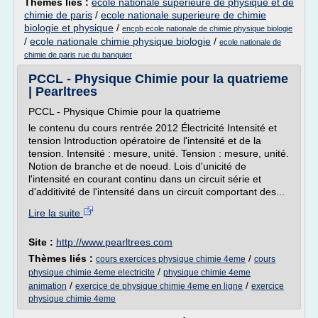
Thèmes liés :
ecole nationale superieure de physique et de
chimie de paris
/
ecole nationale superieure de chimie
biologie et physique
/
encpb ecole nationale de chimie physique biologie
/
ecole nationale chimie physique biologie
/
ecole nationale de
chimie de paris rue du banquier
PCCL - Physique Chimie pour la quatrieme
| Pearltrees
PCCL - Physique Chimie pour la quatrieme
le contenu du cours rentrée 2012 Électricité Intensité et
tension Introduction opératoire de l'intensité et de la
tension. Intensité : mesure, unité. Tension : mesure, unité.
Notion de branche et de noeud. Lois d'unicité de
l'intensité en courant continu dans un circuit série et
d'additivité de l'intensité dans un circuit comportant des...
Lire la suite
Site :
http://www.pearltrees.com
Thèmes liés :
/
cours exercices physique chimie 4eme
cours
/
physique chimie 4eme electricite
physique chimie 4eme
/
/
animation
exercice de physique chimie 4eme en ligne
exercice
physique chimie 4eme