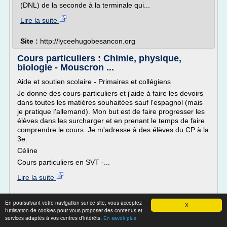
(DNL) de la seconde à la terminale qui...
Lire la suite
Site :
http://lyceehugobesancon.org
Cours particuliers : Chimie, physique,
biologie - Mouscron ...
Aide et soutien scolaire - Primaires et collégiens
Je donne des cours particuliers et j'aide à faire les devoirs
dans toutes les matières souhaitées sauf l'espagnol (mais
je pratique l'allemand). Mon but est de faire progresser les
élèves dans les surcharger et en prenant le temps de faire
comprendre le cours. Je m'adresse à des élèves du CP à la
3e.
Céline
Cours particuliers en SVT -...
Lire la suite
Site :
https://www.apprentus.be
En poursuivant votre navigation sur ce site, vous acceptez
X
l'utilisation de cookies pour vous proposer des contenus et
Cours particuliers Maths/Physique/Chimie
services adaptés à vos centres d'intérêts.
En savoir plus
de la 6ème à la ...