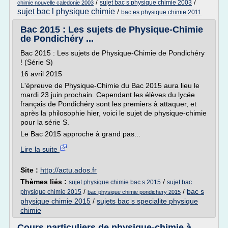
/
/
sujet bac s physique chimie 2003
chimie nouvelle caledonie 2003
sujet bac l physique chimie
/
bac es physique chimie 2011
Bac 2015 : Les sujets de Physique-Chimie
de Pondichéry ...
Bac 2015 : Les sujets de Physique-Chimie de Pondichéry
! (Série S)
16 avril 2015
L'épreuve de Physique-Chimie du Bac 2015 aura lieu le
mardi 23 juin prochain. Cependant les élèves du lycée
français de Pondichéry sont les premiers à attaquer, et
après la philosophie hier, voici le sujet de physique-chimie
pour la série S.
Le Bac 2015 approche à grand pas...
Lire la suite
Site :
http://actu.ados.fr
Thèmes liés :
/
sujet physique chimie bac s 2015
sujet bac
/
/
bac s
physique chimie 2015
bac physique chimie pondichery 2015
physique chimie 2015
/
sujets bac s specialite physique
chimie
Cours particuliers de physique-chimie à