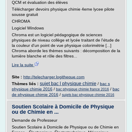
QCM et évaluation des élèves
Télécharger devoirs physique chimie 4eme lycee pilote
sousse gratuit
CHROMA
Logiciel Windows
Chroma est un logiciel pédagogique de sciences
physiques de niveau collège et lycée traitant de l'étude de
la couleur d'un point de vue physique colorimétrie [...]
Chroma aborde les thèmes suivants : décomposition de la
lumière blanche et rôle des filtres...
Lire la suite
Site :
http://telecharger.logitheque.com
sujet bac l physique chimie
Thèmes liés :
/
bac s
physique chimie 2016
/
/
bac
bac physique chimie france 2016
de physique chimie 2016
/
sujets bac physique chimie 2016
Soutien Scolaire à Domicile de Physique
ou de Chimie en ...
Demande de Professeur
Soutien Scolaire à Domicile de Physique ou de Chimie en