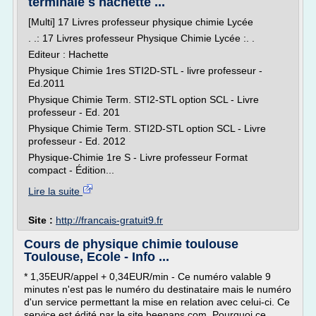
terminale s hachette ...
[Multi] 17 Livres professeur physique chimie Lycée
. .: 17 Livres professeur Physique Chimie Lycée :. .
Editeur : Hachette
Physique Chimie 1res STI2D-STL - livre professeur -
Ed.2011
Physique Chimie Term. STI2-STL option SCL - Livre
professeur - Ed. 201
Physique Chimie Term. STI2D-STL option SCL - Livre
professeur - Ed. 2012
Physique-Chimie 1re S - Livre professeur Format
compact - Édition...
Lire la suite
Site :
http://francais-gratuit9.fr
Cours de physique chimie toulouse
Toulouse, Ecole - Info ...
* 1,35EUR/appel + 0,34EUR/min - Ce numéro valable 9
minutes n'est pas le numéro du destinataire mais le numéro
d'un service permettant la mise en relation avec celui-ci. Ce
service est édité par le site beenaps.com. Pourquoi ce