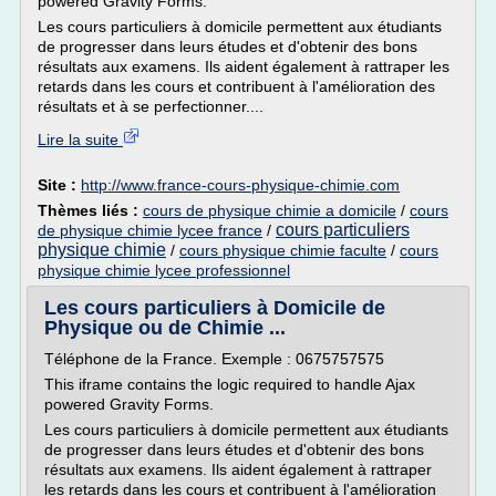
powered Gravity Forms.
Les cours particuliers à domicile permettent aux étudiants
de progresser dans leurs études et d'obtenir des bons
résultats aux examens. Ils aident également à rattraper les
retards dans les cours et contribuent à l'amélioration des
résultats et à se perfectionner....
Lire la suite
Site :
http://www.france-cours-physique-chimie.com
Thèmes liés :
cours de physique chimie a domicile
/
cours
cours particuliers
de physique chimie lycee france
/
physique chimie
/
cours physique chimie faculte
/
cours
physique chimie lycee professionnel
Les cours particuliers à Domicile de
Physique ou de Chimie ...
Téléphone de la France. Exemple : 0675757575
This iframe contains the logic required to handle Ajax
powered Gravity Forms.
Les cours particuliers à domicile permettent aux étudiants
de progresser dans leurs études et d'obtenir des bons
résultats aux examens. Ils aident également à rattraper
les retards dans les cours et contribuent à l'amélioration