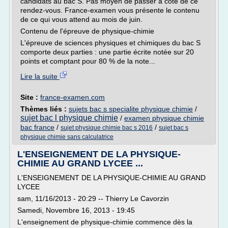
candidats au bac S. Pas moyen de passer à côté de ce
rendez-vous. France-examen vous présente le contenu
de ce qui vous attend au mois de juin.
Contenu de l'épreuve de physique-chimie
L'épreuve de sciences physiques et chimiques du bac S
comporte deux parties : une partie écrite notée sur 20
points et comptant pour 80 % de la note...
Lire la suite
Site :
france-examen.com
Thèmes liés :
sujets bac s specialite physique chimie
/
sujet bac l physique chimie
/
examen physique chimie
bac france
/
/
sujet physique chimie bac s 2016
sujet bac s
physique chimie sans calculatrice
L'ENSEIGNEMENT DE LA PHYSIQUE-
CHIMIE AU GRAND LYCEE ...
L'ENSEIGNEMENT DE LA PHYSIQUE-CHIMIE AU GRAND
LYCEE
sam, 11/16/2013 - 20:29 -- Thierry Le Cavorzin
Samedi, Novembre 16, 2013 - 19:45
L'enseignement de physique-chimie commence dès la