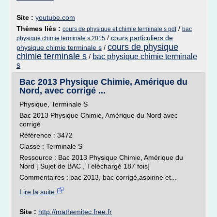
Site :
youtube.com
Thèmes liés :
/
cours de physique et chimie terminale s pdf
bac
/
cours particuliers de
physique chimie terminale s 2015
cours de physique
physique chimie terminale s
/
chimie terminale s
bac physique chimie terminale
/
s
Bac 2013 Physique Chimie, Amérique du
Nord, avec corrigé ...
Physique, Terminale S
Bac 2013 Physique Chimie, Amérique du Nord avec
corrigé
Référence : 3472
Classe : Terminale S
Ressource : Bac 2013 Physique Chimie, Amérique du
Nord [ Sujet de BAC , Téléchargé 187 fois]
Commentaires : bac 2013, bac corrigé,aspirine et...
Lire la suite
Site :
http://mathemitec.free.fr