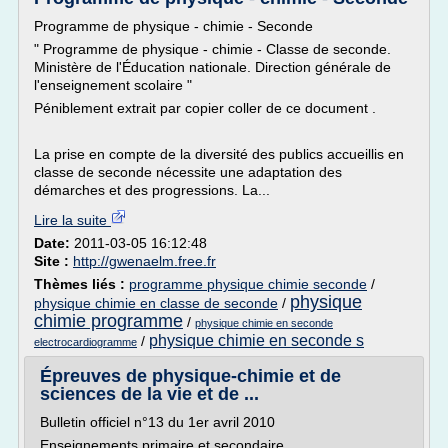
Programme de physique - chimie - Seconde
" Programme de physique - chimie - Classe de seconde.
Ministère de l'Éducation nationale. Direction générale de
l'enseignement scolaire "
Péniblement extrait par copier coller de ce document .
La prise en compte de la diversité des publics accueillis en
classe de seconde nécessite une adaptation des
démarches et des progressions. La...
Lire la suite
Date:
2011-03-05 16:12:48
Site :
http://gwenaelm.free.fr
Thèmes liés :
programme physique chimie seconde
/
physique
physique chimie en classe de seconde
/
chimie programme
/
physique chimie en seconde
physique chimie en seconde s
/
electrocardiogramme
Épreuves de physique-chimie et de
sciences de la vie et de ...
Bulletin officiel n°13 du 1er avril 2010
Enseignements primaire et secondaire