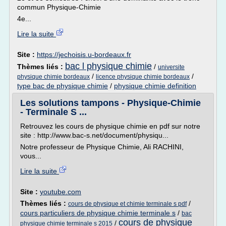
commun Physique-Chimie
4e...
Lire la suite
Site :
https://jechoisis.u-bordeaux.fr
bac l physique chimie
Thèmes liés :
/
universite
/
/
physique chimie bordeaux
licence physique chimie bordeaux
type bac de physique chimie
/
physique chimie definition
Les solutions tampons - Physique-Chimie
- Terminale S ...
Retrouvez les cours de physique chimie en pdf sur notre
site : http://www.bac-s.net/document/physiqu...
Notre professeur de Physique Chimie, Ali RACHINI,
vous...
Lire la suite
Site :
youtube.com
Thèmes liés :
/
cours de physique et chimie terminale s pdf
cours particuliers de physique chimie terminale s
/
bac
cours de physique
/
physique chimie terminale s 2015