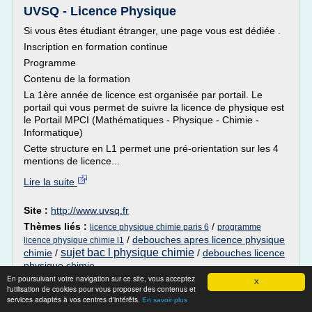
UVSQ - Licence Physique
Si vous êtes étudiant étranger, une page vous est dédiée .
Inscription en formation continue
Programme
Contenu de la formation
La 1ère année de licence est organisée par portail. Le
portail qui vous permet de suivre la licence de physique est
le Portail MPCI (Mathématiques - Physique - Chimie -
Informatique)
Cette structure en L1 permet une pré-orientation sur les 4
mentions de licence...
Lire la suite
Site :
http://www.uvsq.fr
Thèmes liés :
/
licence physique chimie paris 6
programme
/
debouches apres licence physique
licence physique chimie l1
sujet bac l physique chimie
chimie
/
/
debouches licence
physique chimie
En poursuivant votre navigation sur ce site, vous acceptez
X
Evaluation Pysique Chimie Seconde
l'utilisation de cookies pour vous proposer des contenus et
services adaptés à vos centres d'intérêts.
Atome.pdf notice ...
En savoir plus