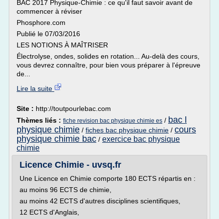
BAC 2017 Physique-Chimie : ce qu'il faut savoir avant de
commencer à réviser
Phosphore.com
Publié le 07/03/2016
LES NOTIONS À MAÎTRISER
Électrolyse, ondes, solides en rotation... Au-delà des cours,
vous devrez connaître, pour bien vous préparer à l'épreuve
de...
Lire la suite
Site :
http://toutpourlebac.com
bac l
Thèmes liés :
/
fiche revision bac physique chimie es
physique chimie
cours
/
fiches bac physique chimie
/
physique chimie bac
exercice bac physique
/
chimie
Licence Chimie - uvsq.fr
Une Licence en Chimie comporte 180 ECTS répartis en :
au moins 96 ECTS de chimie,
au moins 42 ECTS d'autres disciplines scientifiques,
12 ECTS d'Anglais,