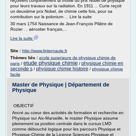
reçoivent conjointement la moitié du prix Nobel de physique
pour leurs travaux sur la radiation. En 1911 ... Curie reçoit
un deuxième prix Nobel, de chimie cette fois, pour sa
contribution sur le polonium ... Lire la suite
30 mars 1754 Naissance de Jean-François Pilâtre de
Rozier ... aérostier français,...
Lire la suite
Site :
http://www.linternaute.fr
Thèmes liés :
ecole superieure de physique chimie de
etude physique chimie
physique chimie en
paris
/
/
seconde s
physique chimie histoire
/
/
physique chimie
facile
Master de Physique | Département de
Physique
OBJECTIF
Ancré au coeur des activités de formation et recherche en
Physique sur Aix-Marseille, le master Physique assume
pleinement sa position centrale dans le cursus LMD
comme débouché logique pour les parcours Physique et
Physique-Chimie de la Licence Sciences Physique et