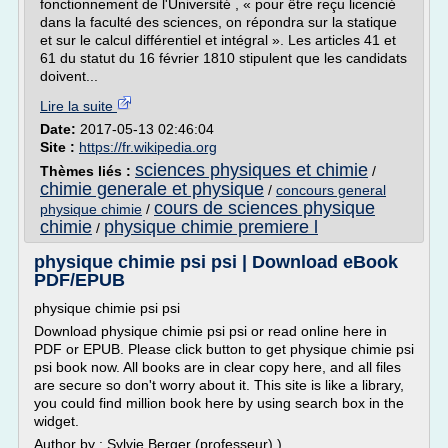
fonctionnement de l'Université , « pour être reçu licencié
dans la faculté des sciences, on répondra sur la statique
et sur le calcul différentiel et intégral ». Les articles 41 et
61 du statut du 16 février 1810 stipulent que les candidats
doivent...
Lire la suite
Date:
2017-05-13 02:46:04
Site :
https://fr.wikipedia.org
sciences physiques et chimie
Thèmes liés :
/
chimie generale et physique
/
concours general
cours de sciences physique
physique chimie
/
chimie
physique chimie premiere l
/
physique chimie psi psi | Download eBook
PDF/EPUB
physique chimie psi psi
Download physique chimie psi psi or read online here in
PDF or EPUB. Please click button to get physique chimie psi
psi book now. All books are in clear copy here, and all files
are secure so don't worry about it. This site is like a library,
you could find million book here by using search box in the
widget.
Author by : Sylvie Berger (professeur).)