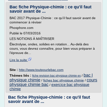
Bac fiche Physique-chimie : ce qu'il faut
savoir avant de ...
BAC 2017 Physique-Chimie : ce qu'il faut savoir avant de
commencer à réviser
Phosphore.com
Publié le 07/03/2016
LES NOTIONS À MAÎTRISER
Électrolyse, ondes, solides en rotation... Au-delà des
cours, vous devrez connaître, pour bien vous préparer à
l'épreuve de...
Lire la suite
Site :
http://www.toutpourlebac.com
bac l
Thèmes liés :
/
fiche revision bac physique chimie es
physique chimie
cours
/
fiches bac physique chimie
/
physique chimie bac
exercice bac physique
/
chimie
Bac fiche Physique-chimie : ce qu'il faut
savoir avant de ...