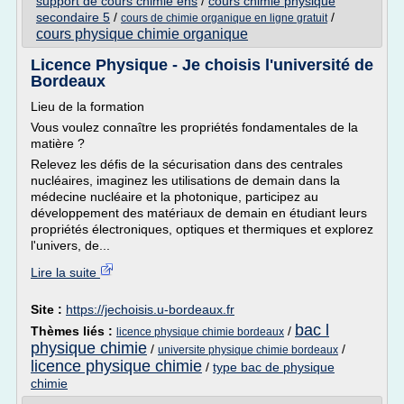
support de cours chimie ens
/
cours chimie physique
secondaire 5
/
/
cours de chimie organique en ligne gratuit
cours physique chimie organique
Licence Physique - Je choisis l'université de
Bordeaux
Lieu de la formation
Vous voulez connaître les propriétés fondamentales de la
matière ?
Relevez les défis de la sécurisation dans des centrales
nucléaires, imaginez les utilisations de demain dans la
médecine nucléaire et la photonique, participez au
développement des matériaux de demain en étudiant leurs
propriétés électroniques, optiques et thermiques et explorez
l'univers, de...
Lire la suite
Site :
https://jechoisis.u-bordeaux.fr
bac l
Thèmes liés :
/
licence physique chimie bordeaux
physique chimie
/
/
universite physique chimie bordeaux
licence physique chimie
/
type bac de physique
chimie