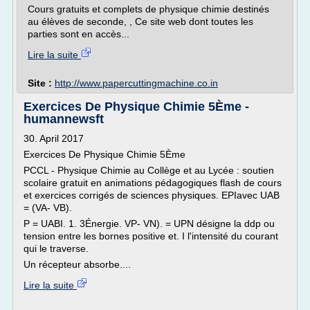
Cours gratuits et complets de physique chimie destinés
au élèves de seconde, , Ce site web dont toutes les
parties sont en accès...
Lire la suite
Site :
http://www.papercuttingmachine.co.in
Exercices De Physique Chimie 5Ème -
humannewsft
30. April 2017
Exercices De Physique Chimie 5Ème
PCCL - Physique Chimie au Collège et au Lycée : soutien
scolaire gratuit en animations pédagogiques flash de cours
et exercices corrigés de sciences physiques. EPIavec UAB
= (VA- VB).
P = UABI. 1. 3Énergie. VP- VN). = UPN désigne la ddp ou
tension entre les bornes positive et. I l'intensité du courant
qui le traverse.
Un récepteur absorbe....
Lire la suite