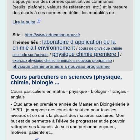
s'appuyer sur des normes quantitatives communes
(seuils, plafonds, valeurs de références, etc.) et la mesure
des écarts à ces normes en définit les modalités de...
Lire la suite
Site :
http://www.education.gouv.fr
laboratoire d application de la
Thèmes liés :
chimie a l environnement
/
cours de physique chimie
physique chimie premiere l
/
/
seconde sur l'univers
/
exercice physique chimie terminale s nouveau programme
physique chimie premiere s nouveau programme
Cours particuliers en sciences (physique,
chimie, biologie ...
Cours particuliers en maths - physique - biologie - français -
anglais
- Étudiante en première année de Master en Bioingénierie à
l'EPFL, je propose des cours de soutien pour tous les
niveaux et ce dans la plupart des matières scolaires. Mon
but est de permettre à l'élève de progresser et de pouvoir
rattraper ses lacunes. Je suis une personne enjouée,
motivée, patiente et...