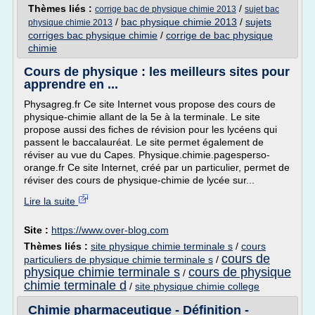
Thèmes liés :
/
corrige bac de physique chimie 2013
sujet bac
/
bac physique chimie 2013
/
sujets
physique chimie 2013
corriges bac physique chimie
/
corrige de bac physique
chimie
Cours de physique : les meilleurs sites pour
apprendre en ...
Physagreg.fr Ce site Internet vous propose des cours de
physique-chimie allant de la 5e à la terminale. Le site
propose aussi des fiches de révision pour les lycéens qui
passent le baccalauréat. Le site permet également de
réviser au vue du Capes. Physique.chimie.pagesperso-
orange.fr Ce site Internet, créé par un particulier, permet de
réviser des cours de physique-chimie de lycée sur...
Lire la suite
Site :
https://www.over-blog.com
Thèmes liés :
site physique chimie terminale s
/
cours
cours de
particuliers de physique chimie terminale s
/
physique chimie terminale s
cours de physique
/
chimie terminale d
/
site physique chimie college
Chimie pharmaceutique - Définition -