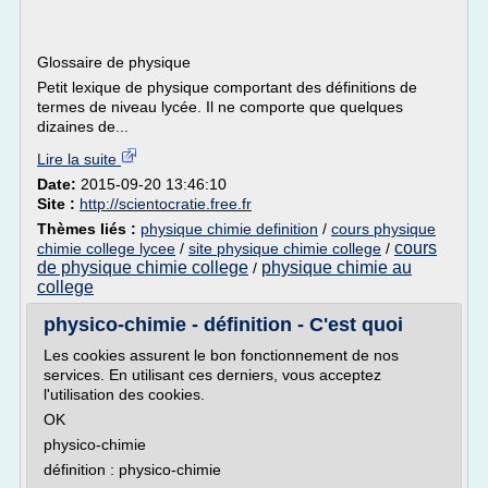
Glossaire de physique
Petit lexique de physique comportant des définitions de
termes de niveau lycée. Il ne comporte que quelques
dizaines de...
Lire la suite
Date:
2015-09-20 13:46:10
Site :
http://scientocratie.free.fr
Thèmes liés :
physique chimie definition
/
cours physique
cours
chimie college lycee
/
site physique chimie college
/
de physique chimie college
physique chimie au
/
college
physico-chimie - définition - C'est quoi
Les cookies assurent le bon fonctionnement de nos
services. En utilisant ces derniers, vous acceptez
l'utilisation des cookies.
OK
physico-chimie
définition : physico-chimie