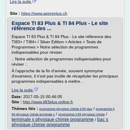
Lire la suite
Site :
https://www.apprentus.ch
Espace TI 83 Plus & TI 84 Plus - Le site
référence des ...
Espace TI 83 Plus & TI 84 Plus - Le site référence des
TI83+ / TI84+ / Silver Edition > Articles > Tests de
Programmes > Notre sélection de programmes
indispensables pour réviser
.: Notre sélection de programmes indispensables pour
réviser :.
À l'approche de la fin d'année, souvent synonyme
d'examens, il n'est pas inutile de récapituler les principaux
programmes indispensables à mettre...
Lire la suite
Date:
2017-05-15 00:46:05
Site :
http://www.ti83plus.online.fr
Thèmes liés :
/
programme physique chimie ti 84 plus
programme ti
/
/
84 physique chimie terminale s
programme ti 84 physique chimie
terminale s physique chimie programme
bac s
/
physique chimie programme