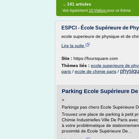
141 articles
→
Voir également
10 Vidéos
pour ce thème
ESPCI - École Supérieure de Phys
ecole superieure de physique et de chimi
Lire la suite
Site :
https://foursquare.com
Thèmes liés :
ecole superieure de phy
physiqu
paris
/
ecole de chimie paris
/
Parking Ecole Supérieure De 
>
Parkings pas chers Ecole Supérieure De
Trouvez une place de parking à petit p
Chimie Industrielles Ville De Paris av
à votre problématique de stationnemen
proximité de Ecole Supérieure De...