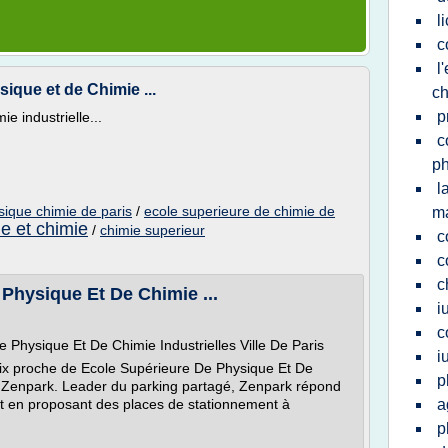
l
c
l
ique et de Chimie ...
ch
p
e industrielle...
c
p
l
sique chimie de paris
/
ecole superieure de chimie de
ma
e et chimie
/
chimie superieur
c
c
c
Physique Et De Chimie ...
i
c
 Physique Et De Chimie Industrielles Ville De Paris
i
rix proche de Ecole Supérieure De Physique Et De
p
ec Zenpark. Leader du parking partagé, Zenpark répond
t en proposant des places de stationnement à
a
p