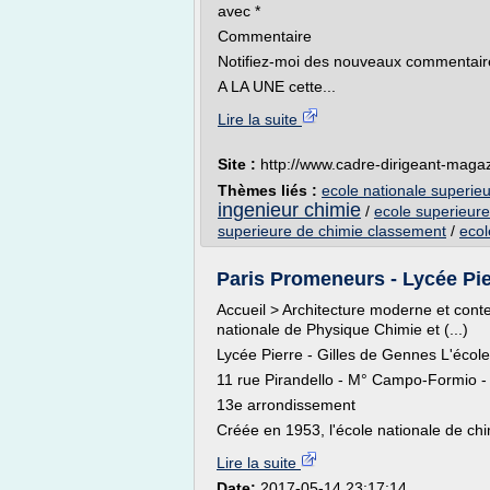
avec *
Commentaire
Notifiez-moi des nouveaux commentaire
A LA UNE cette...
Lire la suite
Site :
http://www.cadre-dirigeant-maga
Thèmes liés :
ecole nationale superieu
ingenieur chimie
/
ecole superieure
superieure de chimie classement
/
ecol
Paris Promeneurs - Lycée Pier
Accueil > Architecture moderne et cont
nationale de Physique Chimie et (...)
Lycée Pierre - Gilles de Gennes L'école
11 rue Pirandello - M° Campo-Formio - 
13e arrondissement
Créée en 1953, l'école nationale de chim
Lire la suite
Date:
2017-05-14 23:17:14