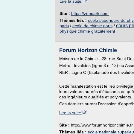
Lire la suite
Site :
https://zenpark.com
Thèmes liés :
ecole superieure de phy
cours ph
paris
/
ecole de chimie paris
/
physique chimie gratuitement
Forum Horizon Chimie
Maison de la Chimie - 28, rue Saint Do
Métro : Invalides (ligne 8 et 13) ou Ass
RER : Ligne C (Esplanade des Invalide
Cette manifestation est le lieu privilégi
leurs valeurs auprès d'étudiants en quê
des ingénieurs qualifiés et polyvalents.
Ces derniers auront l'occasion d'appréh
Lire la suite
Site :
http://www.forumhorizonchimie.fr
Thèmes liés :
ecole nationale superieu