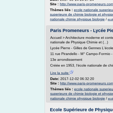
Site :
http://www.paris-promeneurs.co
Thèmes liés :
ecole nationale superieu
superieure de chimie biologie et physi
nationale chimie physique biologie
/
ecol
Paris Promeneurs - Lycée Pier
Accueil > Architecture moderne et cont
nationale de Physique Chimie et (...)
Lycée Pierre - Gilles de Gennes L'écol
11 rue Pirandello - M° Campo-Formio - 
13e arrondissement
Créée en 1953, l'école nationale de chi
Lire la suite
Date:
2017-12-02 06:32:20
Site :
http://www.paris-promeneurs.co
Thèmes liés :
ecole nationale superieu
superieure de chimie biologie et physi
nationale chimie physique biologie
/
ecol
Ecole Supérieure de Physique