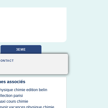
3EME
CONTACT
es associés
hysique chimie edition belin
llection parisi
axi cours chimie
evoir vacances physique chimie