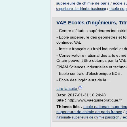
superieure de chimie de paris
/
ecole s
/
ecole sup
superieure de chimie strasbourg
VAE Ecoles d'ingénieurs, Titr
- Centre d'études supérieures industrie
- Ecole supérieure des géomètres et 
continue, VAE
- Institut français du froid industriel e
- Conservatoire national des arts et mét
Cnam peuvent être obtenus par la VAE.
CNAM Sciences industrielles et technolo
- Ecole centrale d'électronique ECE .
- Ecole des ingénieurs de la...
Lire la suite
Date:
2017-01-31 10:24:48
Site :
http://www.vaeguidepratique.fr
Thèmes liés :
ecole nationale superieu
superieure de chimie de paris france
/
/
ec
nationale superieure de chimie paristech