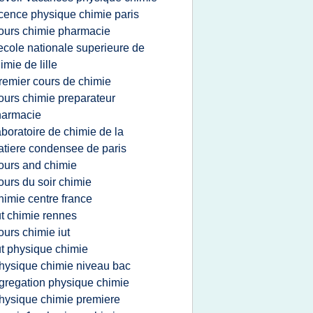
icence physique chimie paris
ours chimie pharmacie
'ecole nationale superieure de
imie de lille
remier cours de chimie
ours chimie preparateur
harmacie
aboratoire de chimie de la
tiere condensee de paris
ours and chimie
ours du soir chimie
himie centre france
ut chimie rennes
ours chimie iut
ut physique chimie
hysique chimie niveau bac
gregation physique chimie
hysique chimie premiere