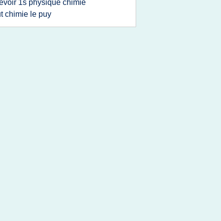
evoir 1s physique chimie
ut chimie le puy