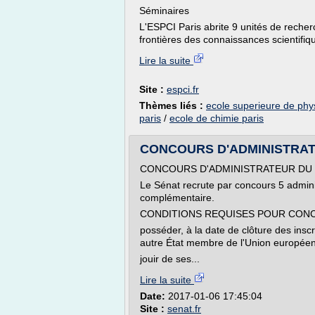
Séminaires
L'ESPCI Paris abrite 9 unités de reche
frontières des connaissances scientifique
Lire la suite
Site :
espci.fr
Thèmes liés :
ecole superieure de phy
paris
/
ecole de chimie paris
CONCOURS D'ADMINISTRATEU
CONCOURS D'ADMINISTRATEUR DU 
Le Sénat recrute par concours 5 admini
complémentaire.
CONDITIONS REQUISES POUR CON
posséder, à la date de clôture des inscri
autre État membre de l'Union européen
jouir de ses...
Lire la suite
Date:
2017-01-06 17:45:04
Site :
senat.fr