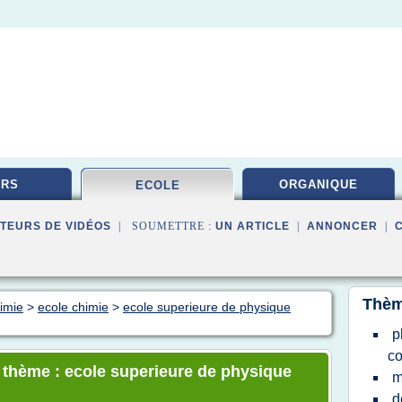
URS
ORGANIQUE
ECOLE
TEURS DE VIDÉOS
| SOUMETTRE :
UN ARTICLE
|
ANNONCER
|
Thèm
himie
>
ecole chimie
>
ecole superieure de physique
p
co
e thème : ecole superieure de physique
m
d