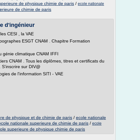
uperieure de physique chimie de paris
/
ecole nationale
erieure de chimie de paris
e d'ingénieur
lles CESI , la VAE
topographes ESGT CNAM . Chapitre Formation
t du génie climatique CNAM IFFI
iers CNAM . Tous les diplômes, titres et certificats du
 S'inscrire sur DIV@
gies de l'information SITI - VAE
re de physique et de chimie de paris
/
ecole nationale
ecole nationale superieure de chimie de paris
/
ecole
ole superieure de physique chimie de paris