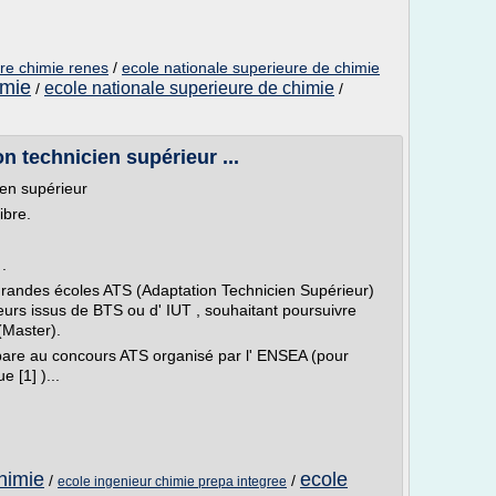
ure chimie renes
/
ecole nationale superieure de chimie
imie
ecole nationale superieure de chimie
/
/
n technicien supérieur ...
ien supérieur
ibre.
.
grandes écoles ATS (Adaptation Technicien Supérieur)
eurs issus de BTS ou d' IUT , souhaitant poursuivre
(Master).
épare au concours ATS organisé par l' ENSEA (pour
 [1] )...
himie
ecole
/
/
ecole ingenieur chimie prepa integree