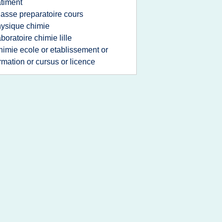
timent
lasse preparatoire cours
ysique chimie
aboratoire chimie lille
himie ecole or etablissement or
rmation or cursus or licence