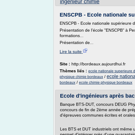
ingenieur chimie
ENSCPB - Ecole nationale sup
ENSCPB - Ecole nationale supérieure d
Présentation de l'école "ENSCPB" à Pe
formations...
Présentation de...
Lire la suite
Site :
http://bordeaux.aujourdhui.fr
Thèmes liés :
ecole nationale superieure 
ecole nation
/
physique chimie bordeaux
/
bordeaux
ecole chimie physique bordeaux
Ecole d'ingénieurs après bac+
Banque BTS-DUT, concours DEUG Physiq
concours de fin de 2ème année de prépa
d'épreuves communes écrites et orales
Les BTS et DUT industriels ont même u
permet d'intégrer près d'une quarantain