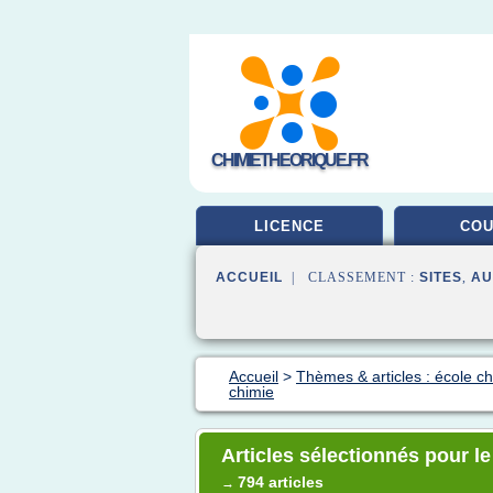
CHIMIETHEORIQUE.FR
LICENCE
CO
ACCUEIL
| CLASSEMENT :
SITES
,
AU
Accueil
>
Thèmes & articles : école c
chimie
Articles sélectionnés pour l
794 articles
→