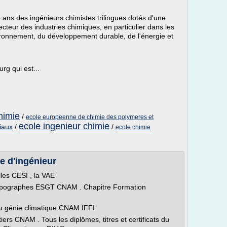
ans des ingénieurs chimistes trilingues dotés d'une
ecteur des industries chimiques, en particulier dans les
nvironnement, du développement durable, de l'énergie et
rg qui est...
himie
/
ecole europeenne de chimie des polymeres et
ecole ingenieur chimie
iaux
/
/
ecole chimie
e d'ingénieur
lles CESI , la VAE
topographes ESGT CNAM . Chapitre Formation
t du génie climatique CNAM IFFI
iers CNAM . Tous les diplômes, titres et certificats du