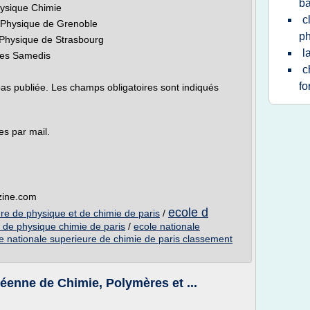
ba
hysique Chimie
c
 Physique de Grenoble
ph
Physique de Strasbourg
l
 les Samedis
c
fo
as publiée. Les champs obligatoires sont indiqués
s par mail.
zine.com
ecole d
re de physique et de chimie de paris
/
 de physique chimie de paris
/
ecole nationale
e nationale superieure de chimie de paris classement
éenne de Chimie, Polymères et ...