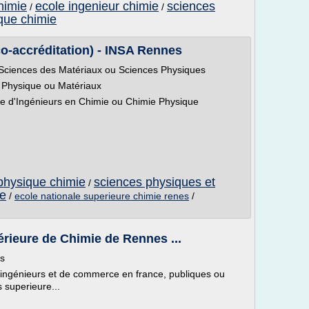
himie
ecole ingenieur chimie
sciences
/
/
ique chimie
o-accréditation) - INSA Rennes
 Sciences des Matériaux ou Sciences Physiques
 Physique ou Matériaux
e d'Ingénieurs en Chimie ou Chimie Physique
physique chimie
sciences physiques et
/
ie
/
ecole nationale superieure chimie renes
/
rieure de Chimie de Rennes ...
es
d'ingénieurs et de commerce en france, publiques ou
 superieure...