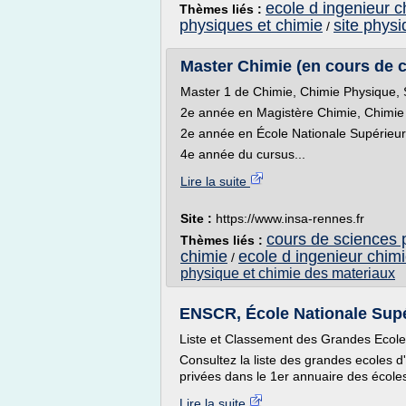
ecole d ingenieur c
Thèmes liés :
physiques et chimie
site phys
/
Master Chimie (en cours de c
Master 1 de Chimie, Chimie Physique,
2e année en Magistère Chimie, Chimie
2e année en École Nationale Supérieur
4e année du cursus...
Lire la suite
Site :
https://www.insa-rennes.fr
cours de sciences 
Thèmes liés :
chimie
ecole d ingenieur chim
/
physique et chimie des materiaux
ENSCR, École Nationale Supé
Liste et Classement des Grandes Ecol
Consultez la liste des grandes ecoles 
privées dans le 1er annuaire des écoles
Lire la suite