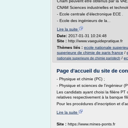
Cnam peuvent être obtenus par la VAE.
CNAM Sciences industrielles et technolo
- Ecole centrale d'électronique ECE .
- Ecole des ingénieurs de la...
Lire la suite
Date:
2017-01-31 10:24:48
Site :
http://www.vaeguidepratique.fr
Thèmes liés :
ecole nationale superieu
superieure de chimie de paris france
/
/
ec
nationale superieure de chimie paristech
Page d'accueil du site de con
- Physique et chimie (PC) ;
- Physique et sciences de l'ingénieur (P
Les candidats ayant choisi la filière PT 
relatives respectivement à la banque fi
Pour les procédures d'inscription et d'a
Lire la suite
Site :
https://www.mines-ponts.fr