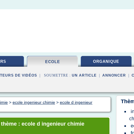
URS
ORGANIQUE
ECOLE
TEURS DE VIDÉOS
| SOUMETTRE :
UN ARTICLE
|
ANNONCER
|
Thèm
himie
>
ecole ingenieur chimie
>
ecole d ingenieur
i
ch
e thème : ecole d ingenieur chimie
e
f