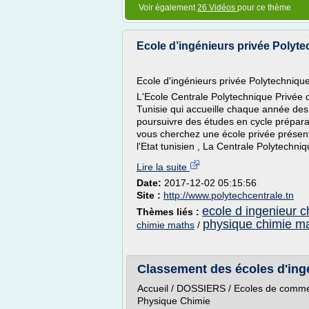
Voir également
26 Vidéos
pour ce thème
Ecole d’ingénieurs privée Polyte
Ecole d'ingénieurs privée Polytechniqu
L'Ecole Centrale Polytechnique Privée 
Tunisie qui accueille chaque année des 
poursuivre des études en cycle préparat
vous cherchez une école privée présent
l'Etat tunisien , La Centrale Polytechniqu
Lire la suite
Date:
2017-12-02 05:15:56
Site :
http://www.polytechcentrale.tn
ecole d ingenieur c
Thèmes liés :
physique chimie m
chimie maths
/
Classement des écoles d'ing
Accueil / DOSSIERS / Ecoles de commer
Physique Chimie