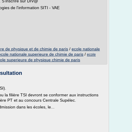
 S'inscrire sur DIV@
gies de l'information SITI - VAE
re de physique et de chimie de paris
/
ecole nationale
ecole nationale superieure de chimie de paris
/
ecole
ole superieure de physique chimie de paris
sultation
SI).
ou la filière TSI devront se conformer aux instructions
lière PT et au concours Centrale Supélec.
dmission dans les écoles, le...