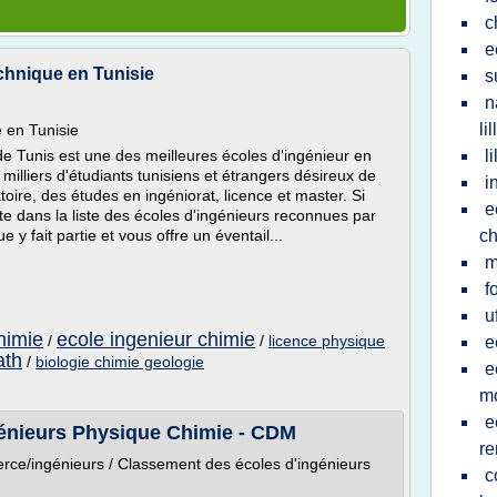
c
e
chnique en Tunisie
s
n
lil
e en Tunisie
de Tunis est une des meilleures écoles d'ingénieur en
l
milliers d'étudiants tunisiens et étrangers désireux de
i
oire, des études en ingéniorat, licence et master. Si
e
e dans la liste des écoles d'ingénieurs reconnues par
e y fait partie et vous offre un éventail...
ch
m
f
u
himie
ecole ingenieur chimie
/
/
licence physique
e
ath
/
biologie chimie geologie
e
mo
e
énieurs Physique Chimie - CDM
r
ce/ingénieurs / Classement des écoles d'ingénieurs
c