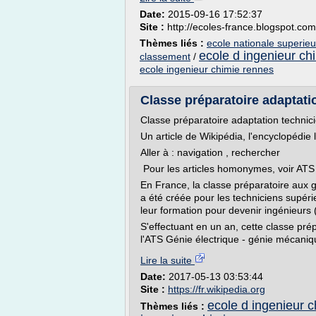
Date:
2015-09-16 17:52:37
Site :
http://ecoles-france.blogspot.com
Thèmes liés :
ecole nationale superie
ecole d ingenieur ch
classement
/
ecole ingenieur chimie rennes
Classe préparatoire adaptatio
Classe préparatoire adaptation technic
Un article de Wikipédia, l'encyclopédie l
Aller à : navigation , rechercher
Pour les articles homonymes, voir ATS 
En France, la classe préparatoire aux 
a été créée pour les techniciens supéri
leur formation pour devenir ingénieurs 
S'effectuant en un an, cette classe pr
l'ATS Génie électrique - génie mécanique
Lire la suite
Date:
2017-05-13 03:53:44
Site :
https://fr.wikipedia.org
ecole d ingenieur c
Thèmes liés :