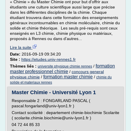
« Chimie » du Master Chimie ont pour but d'offrir aux
étudiants une culture scientifique aussi large que précise
dans les différentes disciplines de la chimie. Chaque
étudiant trouvera dans cette formation des enseignements
généraux incontournables en chimie moléculaire, chimie du
solide et chimie théorique. Les seuls pré-requis sont ceux
enseignés en L3 chimie, chimie physique ou matériaux,
proposés à Rennes ou dans d'autres...
Lire la suite
Date:
2016-09-19 09:34:20
Site :
https://etudes.univ-rennes1.fr
formation
Thèmes liés :
/
universite physique chimie rennes
master professionnel chimie
/
concours general
formation master chimie
physique chimie
/
/
chimie du
solide et materiaux rennes
Master Chimie - Université Lyon 1
Responsable 2 : FONGARLAND PASCAL (
pascal.fongarland@univ-lyon1.fr )
Contact scolarité : departement chimie-biochimie Scolarite
( scolarite.chimie.biochimie@univ-lyon1.fr )
04 72 44 85 33