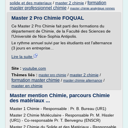
formation
solide et des materiaux
/
master 2 chimie
/
master professionnel chimie
/
master chimie analytique rennes
Master 2 Pro Chimie FOQUAL
Ce Master 2 Pro Chimie fait parti des formations du
département de Chimie, de la Faculté des Sciences de
l'Université de Nice-Sophia Antipolis.
Le rythme annuel suivi par les étudiants est l'alternance
(3 jours en entreprise...
Lire la suite
Site :
youtube.com
Thèmes liés :
/
master 2 chimie
/
master pro chimie
formation master chimie
/
/
master chimie alternance
master en chimie
Master mention Chimie, parcours Chimie
des matériaux ...
Master 1 Chimie - Responsable : Pr. B. Bureau (UR1)
Master 2 Chimie Moléculaire - Responsable Pr. M. Hissler
(UR1) - Co-responsable Pr. T. Benvegnu (ENSCR)
Master 2 Chimie du Solide et des Matériaux - Responsable