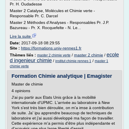
Pr. H. Oudadesse
Master 2 Catalyse, Molécules et Chimie verte -
Responsable Pr. C. Darcel
Master 2 Méthodes d'Analyses - Responsables Pr. J.P.
Bazureau - Pr. X. Rocquefelte - N. Le...
Lire la suite
Date:
2017-09-18 08:29:55
Site :
https://formations.univ-rennes1.fr
ecole
Thèmes liés :
/
master 2 chimie
/
master 2 chimie verte
d ingenieur chimie
/
/
institut chimie rennes 1
master 1
chimie verte
Formation Chimie analytique | Emagister
Master de chimie
4 opinions
J'ai pu partir aux Etats Unis grâce à la mobilité
internationale d'UPMC. L'arrivée au laboratoire à New
York s'est très bien déroulée, on m'a imse à contribution
de suite. Ja' ipu apprendre beaucoup de techniques de
laboratoire et j'ai aussi développé ma façon de travailler.
Cette expérience m'a permis d'être plus indépendante et
d'acquérir une plus large liberté d'esprit.