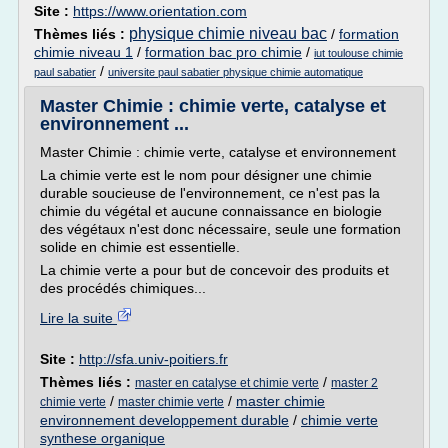
Site :
https://www.orientation.com
physique chimie niveau bac
Thèmes liés :
/
formation
chimie niveau 1
/
formation bac pro chimie
/
iut toulouse chimie
/
paul sabatier
universite paul sabatier physique chimie automatique
Master Chimie : chimie verte, catalyse et
environnement ...
Master Chimie : chimie verte, catalyse et environnement
La chimie verte est le nom pour désigner une chimie
durable soucieuse de l'environnement, ce n'est pas la
chimie du végétal et aucune connaissance en biologie
des végétaux n'est donc nécessaire, seule une formation
solide en chimie est essentielle.
La chimie verte a pour but de concevoir des produits et
des procédés chimiques...
Lire la suite
Site :
http://sfa.univ-poitiers.fr
Thèmes liés :
/
master en catalyse et chimie verte
master 2
/
/
master chimie
chimie verte
master chimie verte
environnement developpement durable
/
chimie verte
synthese organique