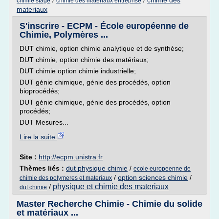
/
/
chimie des
chimie stage
chimie des materiaux entreprise
materiaux
S'inscrire - ECPM - École européenne de
Chimie, Polymères ...
DUT chimie, option chimie analytique et de synthèse;
DUT chimie, option chimie des matériaux;
DUT chimie option chimie industrielle;
DUT génie chimique, génie des procédés, option
bioprocédés;
DUT génie chimique, génie des procédés, option
procédés;
DUT Mesures...
Lire la suite
Site :
http://ecpm.unistra.fr
Thèmes liés :
dut physique chimie
/
ecole europeenne de
/
option sciences chimie
/
chimie des polymeres et materiaux
physique et chimie des materiaux
/
dut chimie
Master Recherche Chimie - Chimie du solide
et matériaux ...