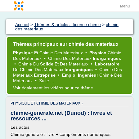
Menu
Accueil
>
Thèmes & articles : licence chimie
>
chimie
des materiaux
Thèmes principaux sur chimie des materiaux
Physique
Et
Chimie
Des
Materiaux
•
Physico
Chimie
Des
Materiaux
•
Chimie
Des
Materiaux
Inorganiques
•
Chimie
Du
Solide
Et Des
Materiaux
•
Laboratoire
De
Chimie
Des
Materiaux
Inorganiques
•
Chimie
Des
Materiaux
Entreprise
•
Emploi Ingenieur
Chimie
Des
Materiaux
•
Suite ...
Voir également
les vidéos
pour ce thème
PHYSIQUE ET CHIMIE DES MATERIAUX »
chimie-generale.net (Dunod) : livres et
ressources ...
Les actus
Chimie générale : livre + compléments numériques