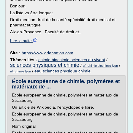
Bonjour,
La liste va être longue:
Droit mention droit de la santé spécialité droit médical et
pharmaceutique
Aix-en-Provence : Faculté de droit et...
Lire la suite
Site :
https://www.orientation.com
Thèmes liés :
chimie biochimie sciences du vivant
/
sciences physiques et chimie
/
/
ufr chimie biochimie lyon
/
eau sciences physique chimie
ufr chimie lyon
École européenne de chimie, polymères et
matériaux de ...
École européenne de chimie, polymères et matériaux de
Strasbourg
Un article de Wikipédia, l'encyclopédie libre.
École européenne de chimie, polymères et matériaux de
Strasbourg
Nom original