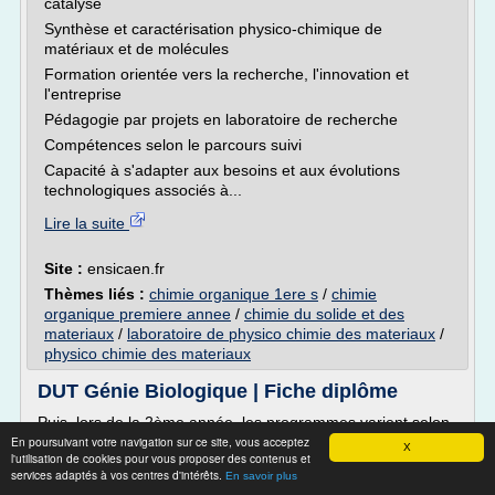
catalyse
Synthèse et caractérisation physico-chimique de
matériaux et de molécules
Formation orientée vers la recherche, l'innovation et
l'entreprise
Pédagogie par projets en laboratoire de recherche
Compétences selon le parcours suivi
Capacité à s'adapter aux besoins et aux évolutions
technologiques associés à...
Lire la suite
Site :
ensicaen.fr
Thèmes liés :
chimie organique 1ere s
/
chimie
organique premiere annee
/
chimie du solide et des
materiaux
/
laboratoire de physico chimie des materiaux
/
physico chimie des materiaux
DUT Génie Biologique | Fiche diplôme
Puis, lors de la 2ème année, les programmes varient selon
En poursuivant votre navigation sur ce site, vous acceptez
l'option :
X
l'utilisation de cookies pour vous proposer des contenus et
- Option Chimie :
services adaptés à vos centres d'intérêts.
En savoir plus
-** Chimie et technologie : chimie analytique (méthodes