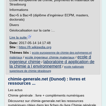
École européenne de chimie, polymères et matériaux de
Strasbourg
Informations
Bac+5 à Bac+8 (diplôme d'ingénieur ECPM, masters,
doctorats)
Divers
Géolocalisation sur la carte :...
Lire la suite
Date:
2017-05-14 14:17:48
Site :
https://fr.wikipedia.org
Thèmes liés :
ecole europeenne de chimie des polymeres et
ecole d
/
ecole ingenieur chimie materiaux
/
materiaux
ingenieur chimie
laboratoire d application de
/
la chimie a l environnement
/
ecole nationale
superieure de chimie strasbourg
chimie-generale.net (Dunod) : livres et
ressources ...
Les actus
Chimie générale : livre + compléments numériques
Découvrez sur chimie-generale.net les ressources
numériques citées dans les fiches du livre Chimie générale