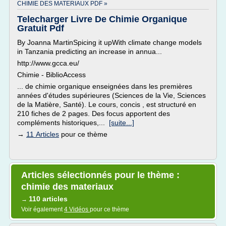
CHIMIE DES MATERIAUX PDF »
Telecharger Livre De Chimie Organique
Gratuit Pdf
By Joanna MartinSpicing it upWith climate change models
in Tanzania predicting an increase in annua...
http://www.gcca.eu/
Chimie - BiblioAccess
... de chimie organique enseignées dans les premières
années d'études supérieures (Sciences de la Vie, Sciences
de la Matière, Santé). Le cours, concis , est structuré en
210 fiches de 2 pages. Des focus apportent des
compléments historiques,...
[suite...]
→
11 Articles
pour ce thème
Articles sélectionnés pour le thème :
chimie des materiaux
110 articles
→
Voir également
4 Vidéos
pour ce thème