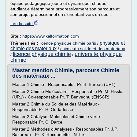
équipe pédagogique jeune et dynamique, chaque
étudiant.e déterminera progressivement son parcours et
son projet professionnel en s'orientant vers un des...
Lire la suite
Site :
https://www.kelformation.com
physique et
Thèmes liés :
licence physique chimie paris
/
chimie des materiaux
/
chimie du solide et des materiaux
licence physique chimie
universite physique
/
/
chimie
Master mention Chimie, parcours Chimie
des matériaux ...
Master 1 Chimie - Responsable : Pr. B. Bureau (UR1)
Master 2 Chimie Moléculaire - Responsable Pr. M. Hissler
(UR1) - Co-responsable Pr. T. Benvegnu (ENSCR)
Master 2 Chimie du Solide et des Matériaux -
Responsable Pr. H. Oudadesse
Master 2 Catalyse, Molécules et Chimie verte -
Responsable Pr. C. Darcel
Master 2 Méthodes d'Analyses - Responsables Pr. J.P.
Bazureau - Pr. X. Rocquefelte - N. Le...