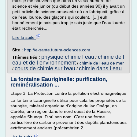
mais je me souviens que dans un vieux numéro de
science et vie junior (du début des années 90) il y avait un
petit article de science amusante où on fabriquait, grâce à
de l'eau lourde, des glaçons qui coulent. [...] euh
honnètement je sais pas trop je sais juste que l'eau lourde
était recherchée...
Lire la suite
Site :
http://e-sante.futura-sciences.com
physique chimie l eau
chimie de l
Thèmes liés :
/
eau et de l environnement
/
chimie de l eau de mer
cours de chimie sur l'eau
chimie dans l eau
/
/
La fontaine Eauriginelle: purification,
reminéralisation ...
Etape 3: La Protection contre la pollution électromagnétique
La fontaine Eauriginelle utilise pour cela les propriétés de la
shungite, minéral organique d'origine du lac Onéga, en
Carélie, une région dans le nord ouest de la Russie,
appelée Shunga. D'où son nom. C'est une forme
particulière de carbone provenant des dépôts planctoniques
extrêmement anciens (précambrien 2...