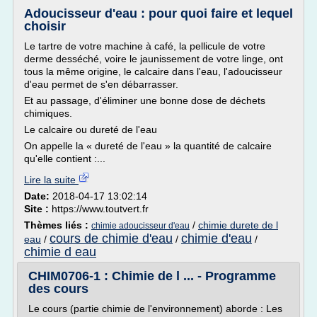
Adoucisseur d'eau : pour quoi faire et lequel
choisir
Le tartre de votre machine à café, la pellicule de votre
derme desséché, voire le jaunissement de votre linge, ont
tous la même origine, le calcaire dans l'eau, l'adoucisseur
d'eau permet de s'en débarrasser.
Et au passage, d'éliminer une bonne dose de déchets
chimiques.
Le calcaire ou dureté de l'eau
On appelle la « dureté de l'eau » la quantité de calcaire
qu'elle contient :...
Lire la suite
Date:
2018-04-17 13:02:14
Site :
https://www.toutvert.fr
Thèmes liés :
/
chimie durete de l
chimie adoucisseur d'eau
cours de chimie d'eau
chimie d'eau
eau
/
/
/
chimie d eau
CHIM0706-1 : Chimie de l ... - Programme
des cours
Le cours (partie chimie de l'environnement) aborde : Les