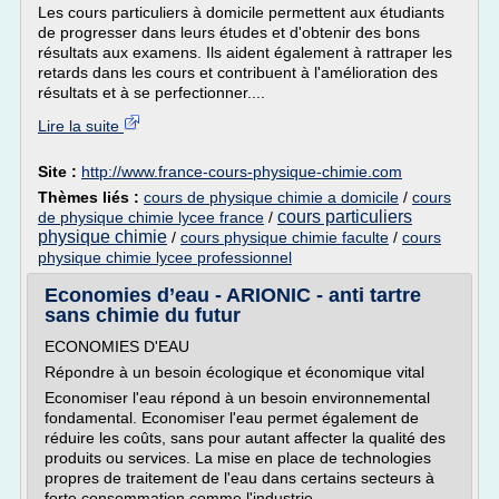
Les cours particuliers à domicile permettent aux étudiants
de progresser dans leurs études et d'obtenir des bons
résultats aux examens. Ils aident également à rattraper les
retards dans les cours et contribuent à l'amélioration des
résultats et à se perfectionner....
Lire la suite
Site :
http://www.france-cours-physique-chimie.com
Thèmes liés :
cours de physique chimie a domicile
/
cours
cours particuliers
de physique chimie lycee france
/
physique chimie
/
cours physique chimie faculte
/
cours
physique chimie lycee professionnel
Economies d’eau - ARIONIC - anti tartre
sans chimie du futur
ECONOMIES D'EAU
Répondre à un besoin écologique et économique vital
Economiser l'eau répond à un besoin environnemental
fondamental. Economiser l'eau permet également de
réduire les coûts, sans pour autant affecter la qualité des
produits ou services. La mise en place de technologies
propres de traitement de l'eau dans certains secteurs à
forte consommation comme l'industrie...