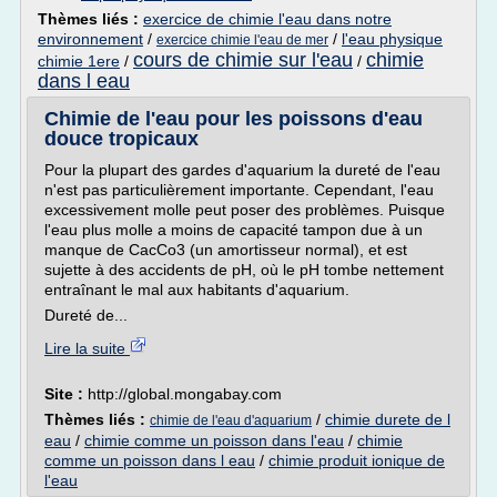
Thèmes liés :
exercice de chimie l'eau dans notre
environnement
/
/
l'eau physique
exercice chimie l'eau de mer
cours de chimie sur l'eau
chimie
chimie 1ere
/
/
dans l eau
Chimie de l'eau pour les poissons d'eau
douce tropicaux
Pour la plupart des gardes d'aquarium la dureté de l'eau
n'est pas particulièrement importante. Cependant, l'eau
excessivement molle peut poser des problèmes. Puisque
l'eau plus molle a moins de capacité tampon due à un
manque de CacCo3 (un amortisseur normal), et est
sujette à des accidents de pH, où le pH tombe nettement
entraînant le mal aux habitants d'aquarium.
Dureté de...
Lire la suite
Site :
http://global.mongabay.com
Thèmes liés :
/
chimie durete de l
chimie de l'eau d'aquarium
eau
/
chimie comme un poisson dans l'eau
/
chimie
comme un poisson dans l eau
/
chimie produit ionique de
l'eau