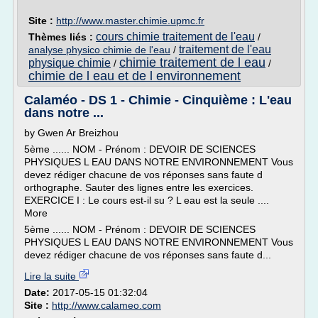
Site :
http://www.master.chimie.upmc.fr
cours chimie traitement de l'eau
Thèmes liés :
/
traitement de l'eau
analyse physico chimie de l'eau
/
chimie traitement de l eau
physique chimie
/
/
chimie de l eau et de l environnement
Calaméo - DS 1 - Chimie - Cinquième : L'eau
dans notre ...
by Gwen Ar Breizhou
5ème ...... NOM - Prénom : DEVOIR DE SCIENCES
PHYSIQUES L EAU DANS NOTRE ENVIRONNEMENT Vous
devez rédiger chacune de vos réponses sans faute d
orthographe. Sauter des lignes entre les exercices.
EXERCICE I : Le cours est-il su ? L eau est la seule ....
More
5ème ...... NOM - Prénom : DEVOIR DE SCIENCES
PHYSIQUES L EAU DANS NOTRE ENVIRONNEMENT Vous
devez rédiger chacune de vos réponses sans faute d...
Lire la suite
Date:
2017-05-15 01:32:04
Site :
http://www.calameo.com