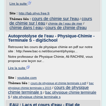
Lire la suite
Site :
http://lab.phys.free.fr
cours de chimie sur l'eau
cours
Thèmes liés :
/
de chimie sur l eau
/
chimie de l eau de mer
/
chimie dans l eau
cours de chimie d'eau
/
Autoprotolyse de l'eau - Physique-Chimie -
Terminale S - digiSchool
Retrouvez les cours de physique chimie en pdf sur notre
site : http://www.bac-s.net/document/physiqu...
Notre professeur de Physique Chimie, Ali RACHINI, vous
propose une leçon sur...
Lire la suite
Site :
youtube.com
Thèmes liés :
/
cours de physique et chimie terminale s pdf
bac
cours de physique
/
physique chimie terminale s 2015
chimie terminale s
bac physique chimie terminale
/
s
/
site physique chimie terminale s
EAU : Lacs et cours d'eau - Etat de