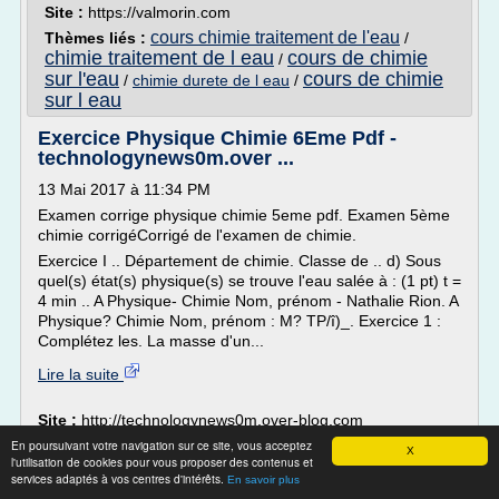
Site :
https://valmorin.com
cours chimie traitement de l'eau
Thèmes liés :
/
chimie traitement de l eau
cours de chimie
/
sur l'eau
cours de chimie
/
chimie durete de l eau
/
sur l eau
Exercice Physique Chimie 6Eme Pdf -
technologynews0m.over ...
13 Mai 2017 à 11:34 PM
Examen corrige physique chimie 5eme pdf. Examen 5ème
chimie corrigéCorrigé de l'examen de chimie.
Exercice I .. Département de chimie. Classe de .. d) Sous
quel(s) état(s) physique(s) se trouve l'eau salée à : (1 pt) t =
4 min .. A Physique- Chimie Nom, prénom - Nathalie Rion. A
Physique? Chimie Nom, prénom : M? TP/î)_. Exercice 1 :
Complétez les. La masse d'un...
Lire la suite
Site :
http://technologynews0m.over-blog.com
En poursuivant votre navigation sur ce site, vous acceptez
X
Progression en 5ème en sciences
l'utilisation de cookies pour vous proposer des contenus et
physiques - Le blog de ...
services adaptés à vos centres d'intérêts.
En savoir plus