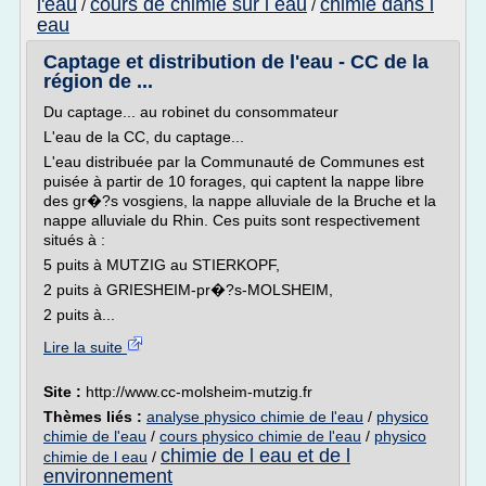
l'eau
cours de chimie sur l eau
chimie dans l
/
/
eau
Captage et distribution de l'eau - CC de la
région de ...
Du captage... au robinet du consommateur
L'eau de la CC, du captage...
L'eau distribuée par la Communauté de Communes est
puisée à partir de 10 forages, qui captent la nappe libre
des gr�?s vosgiens, la nappe alluviale de la Bruche et la
nappe alluviale du Rhin. Ces puits sont respectivement
situés à :
5 puits à MUTZIG au STIERKOPF,
2 puits à GRIESHEIM-pr�?s-MOLSHEIM,
2 puits à...
Lire la suite
Site :
http://www.cc-molsheim-mutzig.fr
Thèmes liés :
analyse physico chimie de l'eau
/
physico
chimie de l'eau
/
cours physico chimie de l'eau
/
physico
chimie de l eau et de l
chimie de l eau
/
environnement