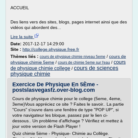
ACCUEIL
Des liens vers des sites, blogs, pages internet ainsi que des
vidéos qui abordent des...
Lire la suite
Date:
2017-12-17 14:29:00
Site :
http://college.physique.free.fr
Thèmes liés :
/
cours de
cours de physique chimie niveau 5eme
cours
physique chimie 5eme
/
/
cours de chimie 5eme sur l'eau
cours de sciences
de physique chimie college
/
physique chimie
Exercice De Physique En 5Ème -
postslasvegasfz.over-blog.com
Cours de physique chimie pour le college (5eme, 4eme,
3eme)Vous appréciez ce site ? Faites le savoir.. La partie
"Cours" s'ouvre dans une fenêtre de type "POP UP", si
votre navigateur les bloque, passez par le lien ci-
dessous.. Un problème d'affichage ? Vérifiez et mettez à
jour votre version de Flash Player !
Quiz chimie 5ème - Physique- Chimie au Collège.