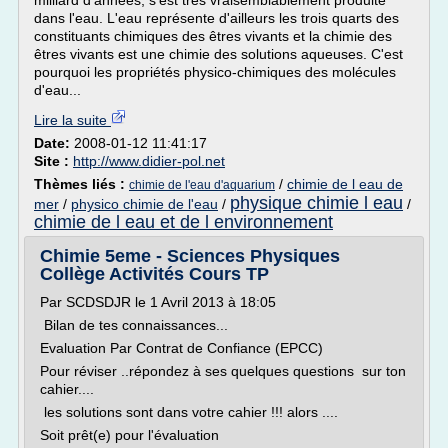
milliard d'années, s'est très vraisemblablement produite
dans l'eau. L'eau représente d'ailleurs les trois quarts des
constituants chimiques des êtres vivants et la chimie des
êtres vivants est une chimie des solutions aqueuses. C'est
pourquoi les propriétés physico-chimiques des molécules
d'eau...
Lire la suite
Date:
2008-01-12 11:41:17
Site :
http://www.didier-pol.net
Thèmes liés :
/
chimie de l eau de
chimie de l'eau d'aquarium
physique chimie l eau
mer
/
physico chimie de l'eau
/
/
chimie de l eau et de l environnement
Chimie 5eme - Sciences Physiques
Collège Activités Cours TP
Par SCDSDJR le 1 Avril 2013 à 18:05
Bilan de tes connaissances...
Evaluation Par Contrat de Confiance (EPCC)
Pour réviser ..répondez à ses quelques questions sur ton
cahier....
les solutions sont dans votre cahier !!! alors ....
Soit prêt(e) pour l'évaluation