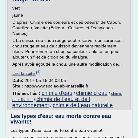
vert
jaune
D'après "Chimie des couleurs et des odeurs" de Capon,
Courilleau, Valette (Editeur : Cultures et Techniques
Nantes)
« La cuisson du chou rouge peut réserver des surprises :
chou rouge et eau de cuisson deviennent rapidement
bleus. Pour rendre au chou sa couleur violette, on peut
ajouter un filet de citron ou du vinaigre.
Après avoir égoutté le chou, une autre modification de...
Lire la suite
Date:
2017-05-15 04:03:05
Site :
http://www.spc.ac-aix-marseille.fr
chimie d'eau
chimie d eau
Thèmes liés :
/
/
chimie
chimie de l eau et de l
/
eau distillee
environnement
chimie de l eau naturelle
/
Les types d'eau: eau morte contre eau
vivante!
Les types d'eau: eau morte contre eau vivante!
Les eaux polluées ou propre, nous connaissons mais quid