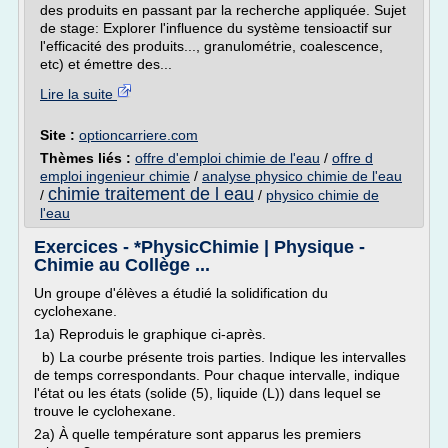
des produits en passant par la recherche appliquée. Sujet
de stage: Explorer l'influence du système tensioactif sur
l'efficacité des produits..., granulométrie, coalescence,
etc) et émettre des...
Lire la suite
Site :
optioncarriere.com
Thèmes liés :
offre d'emploi chimie de l'eau
/
offre d
emploi ingenieur chimie
/
analyse physico chimie de l'eau
chimie traitement de l eau
/
/
physico chimie de
l'eau
Exercices - *PhysicChimie | Physique -
Chimie au Collège ...
Un groupe d'élèves a étudié la solidification du
cyclohexane.
1a) Reproduis le graphique ci-après.
b) La courbe présente trois parties. Indique les intervalles
de temps correspondants. Pour chaque intervalle, indique
l'état ou les états (solide (5), liquide (L)) dans lequel se
trouve le cyclohexane.
2a) À quelle température sont apparus les premiers