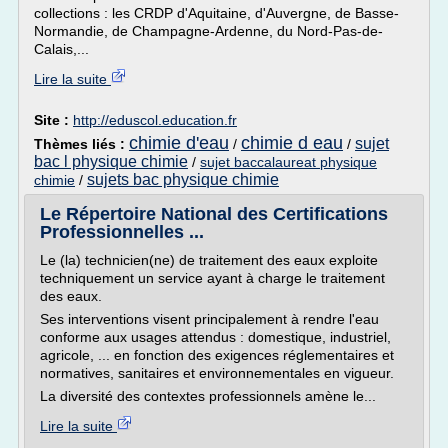
collections : les CRDP d'Aquitaine, d'Auvergne, de Basse-
Normandie, de Champagne-Ardenne, du Nord-Pas-de-
Calais,...
Lire la suite
Site :
http://eduscol.education.fr
chimie d'eau
chimie d eau
sujet
Thèmes liés :
/
/
bac l physique chimie
/
sujet baccalaureat physique
sujets bac physique chimie
chimie
/
Le Répertoire National des Certifications
Professionnelles ...
Le (la) technicien(ne) de traitement des eaux exploite
techniquement un service ayant à charge le traitement
des eaux.
Ses interventions visent principalement à rendre l'eau
conforme aux usages attendus : domestique, industriel,
agricole, ... en fonction des exigences réglementaires et
normatives, sanitaires et environnementales en vigueur.
La diversité des contextes professionnels amène le...
Lire la suite