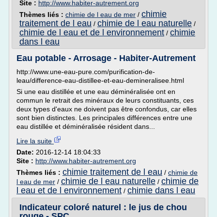
Site :
http://www.habiter-autrement.org
chimie
Thèmes liés :
chimie de l eau de mer
/
traitement de l eau
chimie de l eau naturelle
/
/
chimie de l eau et de l environnement
chimie
/
dans l eau
Eau potable - Arrosage - Habiter-Autrement
http://www.une-eau-pure.com/purification-de-
leau/difference-eau-distillee-et-eau-demineralisee.html
Si une eau distillée et une eau déminéralisée ont en
commun le retrait des minéraux de leurs constituants, ces
deux types d'eaux ne doivent pas être confondus, car elles
sont bien distinctes. Les principales différences entre une
eau distillée et déminéralisée résident dans...
Lire la suite
Date:
2016-12-14 18:04:33
Site :
http://www.habiter-autrement.org
chimie traitement de l eau
Thèmes liés :
/
chimie de
chimie de l eau naturelle
chimie de
l eau de mer
/
/
l eau et de l environnement
chimie dans l eau
/
Indicateur coloré naturel : le jus de chou
rouge - SPC ...