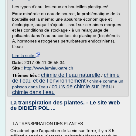
Les types d'eau: les eaux en bouteilles plastiques!
Eaux minérale ou eau de source, la problématique de la
bouteille est la même: une absurdité économique et
écologique, auquel s'ajoute - sauf sur certaines marques
et les conditions de stockage - à un relarguage de
polluants dans l'eau au contact du plastique (bisphénols
A, hormones estrogènes perturbateurs endocriniens).
L'eau...
Lire la suite
Date:
2017-05-11 06:55:34
Site :
http://www.lemieuxetre.ch
chimie de l eau naturelle
chimie
Thèmes liés :
/
de l eau et de l environnement
/
chimie comme un
cours de chimie sur l'eau
poisson dans l'eau
/
/
chimie dans l eau
La transpiration des plantes. - Le site Web
de DIDIER POL ...
LA TRANSPIRATION DES PLANTES
On admet que l'apparition de la vie sur Terre, il y a 3.5