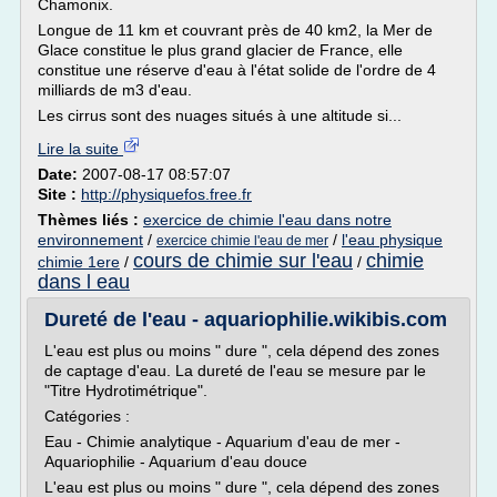
Chamonix.
Longue de 11 km et couvrant près de 40 km2, la Mer de
Glace constitue le plus grand glacier de France, elle
constitue une réserve d'eau à l'état solide de l'ordre de 4
milliards de m3 d'eau.
Les cirrus sont des nuages situés à une altitude si...
Lire la suite
Date:
2007-08-17 08:57:07
Site :
http://physiquefos.free.fr
Thèmes liés :
exercice de chimie l'eau dans notre
environnement
/
/
l'eau physique
exercice chimie l'eau de mer
cours de chimie sur l'eau
chimie
chimie 1ere
/
/
dans l eau
Dureté de l'eau - aquariophilie.wikibis.com
L'eau est plus ou moins " dure ", cela dépend des zones
de captage d'eau. La dureté de l'eau se mesure par le
"Titre Hydrotimétrique".
Catégories :
Eau - Chimie analytique - Aquarium d'eau de mer -
Aquariophilie - Aquarium d'eau douce
L'eau est plus ou moins " dure ", cela dépend des zones