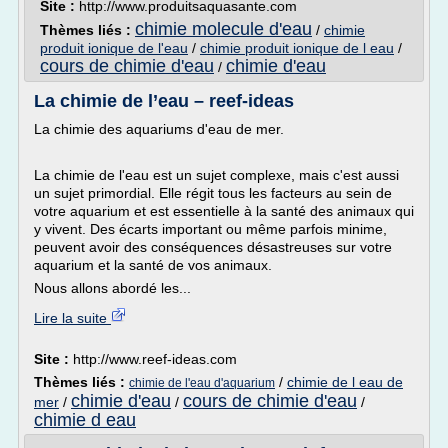
Site :
http://www.produitsaquasante.com
chimie molecule d'eau
Thèmes liés :
/
chimie
produit ionique de l'eau
/
chimie produit ionique de l eau
/
cours de chimie d'eau
chimie d'eau
/
La chimie de l’eau – reef-ideas
La chimie des aquariums d'eau de mer.
La chimie de l'eau est un sujet complexe, mais c'est aussi
un sujet primordial. Elle régit tous les facteurs au sein de
votre aquarium et est essentielle à la santé des animaux qui
y vivent. Des écarts important ou même parfois minime,
peuvent avoir des conséquences désastreuses sur votre
aquarium et la santé de vos animaux.
Nous allons abordé les...
Lire la suite
Site :
http://www.reef-ideas.com
Thèmes liés :
/
chimie de l eau de
chimie de l'eau d'aquarium
chimie d'eau
cours de chimie d'eau
mer
/
/
/
chimie d eau