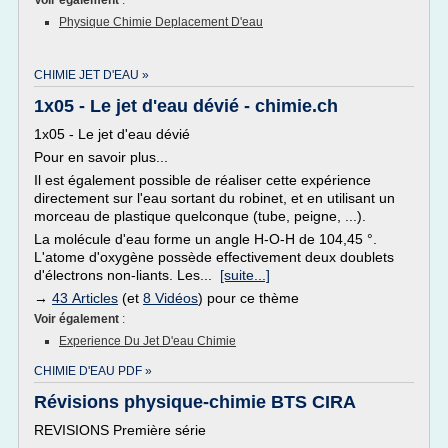
Voir également
:
Physique Chimie Deplacement D'eau
CHIMIE JET D'EAU »
1x05 - Le jet d'eau dévié - chimie.ch
1x05 - Le jet d'eau dévié
Pour en savoir plus...
Il est également possible de réaliser cette expérience
directement sur l'eau sortant du robinet, et en utilisant un
morceau de plastique quelconque (tube, peigne, ...).
La molécule d'eau forme un angle H-O-H de 104,45 °.
L'atome d'oxygène possède effectivement deux doublets
d'électrons non-liants. Les...
[suite...]
→
43 Articles
(et
8 Vidéos
) pour ce thème
Voir également
:
Experience Du Jet D'eau Chimie
CHIMIE D'EAU PDF »
Révisions physique-chimie BTS CIRA
REVISIONS Première série