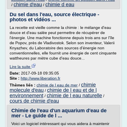
chimie d'eau
chimie d eau
/
/
Du sel dans l'eau, source électrique -
photos et vidéos ...
La recette est vieille comme la chimie : le mélange d'eau
douce et d'eau salée peut permettre de récupérer de
l'énergie. Une machine fonctionne depuis trois ans sur l'île
de Popov, près de Vladivostok. Selon son inventeur, Valerii
Knyazhev, du Laboratoire des sources d'énergie non
conventionnelles, elle fournit une énergie de cent cinquante
wattheures par mètre cube d'eau douce...
Lire la suite
Date:
2017-09-18 09:35:05
Site :
http://www.liberation.fr
chimie
Thèmes liés :
chimie de l eau de mer
/
molecule d'eau
chimie de l eau et de l
/
environnement
chimie de l eau naturelle
/
/
cours de chimie d'eau
Chimie de l'eau d'un aquarium d'eau de
mer - Le guide de l ...
Voici un logiciel intéressant qui vous aidera à maintenir