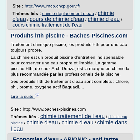
Site :
http://www.rncp.cncp.gouv.fr
chimie
Thèmes liés :
chimie deplacement d'eau
/
d'eau
cours de chimie d'eau
chimie d eau
/
/
/
cours chimie traitement de l'eau
Produits hth piscine - Baches-Piscines.com
Traitement chimique piscine, les produits Hth pour une eau
toujours propre.
La chimie est un produit piscine d'entretien indispensable
pour conserver une eau propre et limpide. La gamme
piscine Hth, de chez Arch Donza, est la marque en chimie la
plus recommandée par les professionnels de la piscine.
Ses produits Hth de traitement d'eau sont complets : chlore,
ph , brome, oxygène actif Baquacil,...
Lire la suite
Site :
http://www.baches-piscines.com
chimie traitement de l eau
Thèmes liés :
/
chimie eau
chimie d'eau
chimie d eau
chimie dans
/
/
/
piscine
l eau
Economies d’eau - ARIONIC - anti tartre