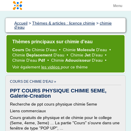
Menu
Accueil
>
Thèmes & articles : licence chimie
>
chimie
d'eau
Thèmes principaux sur chimie d'eau
Cours
De
Chimie D'eau
•
Chimie
Molecule
D'eau
•
Chimie
Deplacement
D'eau
•
Chimie
Jet
D'eau
•
Chimie D'eau
Pdf
•
Chimie
Adoucisseur
D'eau
•
Voir également
les vidéos
pour ce thème
COURS DE CHIMIE D'EAU »
PPT COURS PHYSIQUE CHIMIE 5EME,
Galerie-Creation
Recherche de ppt cours physique chimie 5eme
Liens commerciaux
Cours gratuits de physique et de chimie pour le college
(5eme, 4eme, 3eme) ... La partie "Cours" s'ouvre dans une
fenêtre de type "POP UP", ...