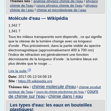
Thèmes liés :
analyse physico chimie de l'eau
/
physico
chimie de l'eau
/
cours physico chimie de l'eau
/
physico
chimie de l eau
/
chimie et microbiologie de l eau
Molécule d'eau — Wikipédia
1,342 7
1,341 7
Tous les milieux transparents sont dispersifs , ce qui signifie
que la vitesse de la lumière change avec sa longueur
d'onde . Plus précisément, dans la partie visible du spectre
électromagnétique (approximativement 400 à 700 nm)
l'indice de réfraction est généralement une fonction
décroissante de la longueur d'onde : la lumière bleue est
plus déviée que le rouge ....
Lire la suite
Date:
2017-05-13 04:08:19
Site :
https://fr.wikipedia.org
chimie molecule d'eau
Thèmes liés :
/
chimie produit
cours
ionique de l'eau
/
/
cours de chimie electrolyse de l'eau
de chimie sur l'eau
chimie dans l eau
/
Les types d'eau: les eaux en bouteilles
plastiques!