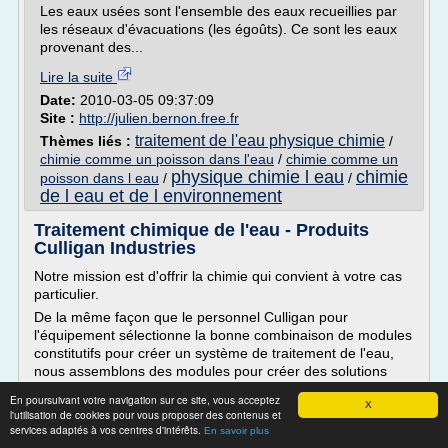
Les eaux usées sont l'ensemble des eaux recueillies par
les réseaux d'évacuations (les égoûts). Ce sont les eaux
provenant des...
Lire la suite
Date:
2010-03-05 09:37:09
Site :
http://julien.bernon.free.fr
traitement de l'eau physique chimie
Thèmes liés :
/
chimie comme un poisson dans l'eau
/
chimie comme un
physique chimie l eau
chimie
poisson dans l eau
/
/
de l eau et de l environnement
Traitement chimique de l'eau - Produits
Culligan Industries
Notre mission est d'offrir la chimie qui convient à votre cas
particulier.
De la même façon que le personnel Culligan pour
l'équipement sélectionne la bonne combinaison de modules
constitutifs pour créer un système de traitement de l'eau,
nous assemblons des modules pour créer des solutions
personnalisées répondant à un problème. Ainsi, alors que
En poursuivant votre navigation sur ce site, vous acceptez
nous proposons plus de cent cinquante...
X
l'utilisation de cookies pour vous proposer des contenus et
services adaptés à vos centres d'intérêts.
En savoir plus
Lire la suite