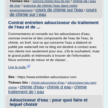
Thèmes liés :
/
chimie de l eau
exercice chimie l'eau de mer
de mer
/
exercice de chimie l'eau dans notre
cours de chimie sur l'eau
cours
environnement
/
/
de chimie sur l eau
Contrat entretien adoucisseur du traitement
de l'eau et de ...
Commentaires et conseils sur les adoucisseurs d'eau,
osmose inverse et des composants de l'eau de l'eau, la
chimie, en bref, tout ce qui concerne l'eau a élaboré et
publié par waterself.net ce blog est destiné à contact avec
nos clients non seulement pour eux, s'ils le souhaitent, mais
le grand public et intéressés à trouver de l'information.
Nous sommes de retour et de classer...
Lire la suite
Site :
https://www.entretien-adoucisseur.com
Thèmes liés :
/
chimie adoucisseur d'eau
adoucisseur eau sans
chimie d'eau
chimie d eau
chimie
/
/
/
chimie
traitement de l eau
Adoucisseur d'eau : pour quoi faire et
lequel choisir