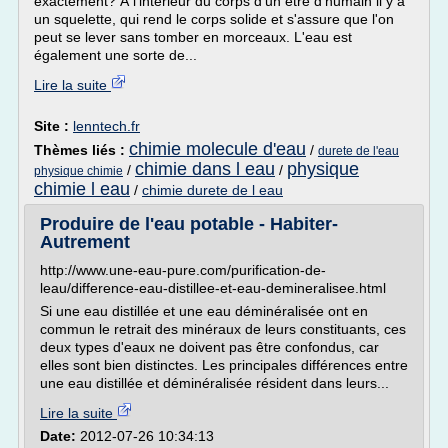
exactement? À l'intérieur du corps d'un être d'humain il y a
un squelette, qui rend le corps solide et s'assure que l'on
peut se lever sans tomber en morceaux. L'eau est
également une sorte de...
Lire la suite
Site :
lenntech.fr
chimie molecule d'eau
Thèmes liés :
/
durete de l'eau
chimie dans l eau
physique
/
/
physique chimie
chimie l eau
/
chimie durete de l eau
Produire de l'eau potable - Habiter-
Autrement
http://www.une-eau-pure.com/purification-de-
leau/difference-eau-distillee-et-eau-demineralisee.html
Si une eau distillée et une eau déminéralisée ont en
commun le retrait des minéraux de leurs constituants, ces
deux types d'eaux ne doivent pas être confondus, car
elles sont bien distinctes. Les principales différences entre
une eau distillée et déminéralisée résident dans leurs...
Lire la suite
Date:
2012-07-26 10:34:13