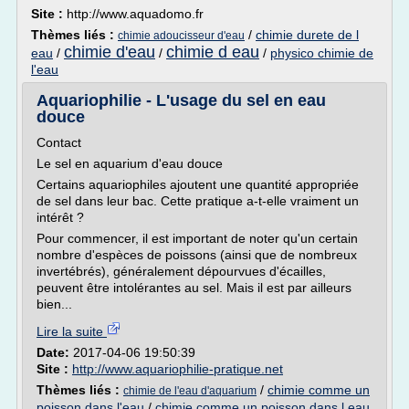
Site :
http://www.aquadomo.fr
Thèmes liés :
/
chimie durete de l
chimie adoucisseur d'eau
chimie d'eau
chimie d eau
eau
/
/
/
physico chimie de
l'eau
Aquariophilie - L'usage du sel en eau
douce
Contact
Le sel en aquarium d'eau douce
Certains aquariophiles ajoutent une quantité appropriée
de sel dans leur bac. Cette pratique a-t-elle vraiment un
intérêt ?
Pour commencer, il est important de noter qu'un certain
nombre d'espèces de poissons (ainsi que de nombreux
invertébrés), généralement dépourvues d'écailles,
peuvent être intolérantes au sel. Mais il est par ailleurs
bien...
Lire la suite
Date:
2017-04-06 19:50:39
Site :
http://www.aquariophilie-pratique.net
Thèmes liés :
/
chimie comme un
chimie de l'eau d'aquarium
poisson dans l'eau
/
chimie comme un poisson dans l eau