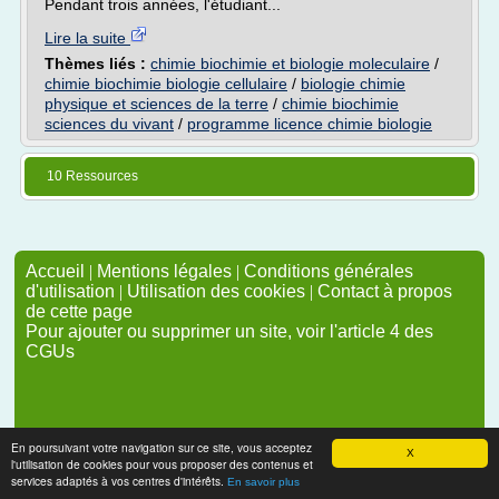
Pendant trois années, l'étudiant...
Lire la suite
Thèmes liés :
chimie biochimie et biologie moleculaire
/
chimie biochimie biologie cellulaire
/
biologie chimie
physique et sciences de la terre
/
chimie biochimie
sciences du vivant
/
programme licence chimie biologie
10 Ressources
Accueil
|
Mentions légales
|
Conditions générales
d'utilisation
|
Utilisation des cookies
|
Contact à propos
de cette page
Pour ajouter ou supprimer un site, voir l'article 4 des
CGUs
En poursuivant votre navigation sur ce site, vous acceptez
X
l'utilisation de cookies pour vous proposer des contenus et
services adaptés à vos centres d'intérêts.
En savoir plus