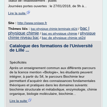
Statut de l'établissement : public
Journées portes ouvertes : le 27/01/2018, de 9h à...
Lire la suite
Site :
http://www.onisep.fr
bac l
Thèmes liés :
/
bac physique chimie terminale sti2d
physique chimie
physique
/
bac es physique chimie
/
chimie niveau bac
/
bac de physique chimie sti2d
Catalogue des formations de l'Université
de Lille ...
Spécificités
Après un enseignement commun aux différents parcours
de la licence mention «Biologie», les étudiants peuvent
intégrer, à partir du S4, le parcours Biochimie leur
permettant d'acquérir des connaissances fondamentales
théoriques et pratiques dans les domaines suivants:
biochimie structurale et métabolique, enzymologie, chimie
organique, biologie moléculaire, biochimie...
Lire la suite