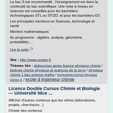
Le bac S est recommandé ; l'enseignement est dans la
continuité du bac scientifique. Une mise à niveau en
sciences est conseillée pour les bacheliers
technologiques STL ou STI2D, et pour les bacheliers ES.
Les principales mentions en Sciences, technologie et
santé
Mention mathématiques
Au programme : algèbre, analyse, géométrie,
probabilités,...
Lire la suite
Site :
http://www.onisep.fr
Thèmes liés :
debouches apres licence physique chimie
/
biologie chimie physique et sciences de la terre
/
physique
chimie 1 bac science maths
/
programme licence physique
ecole d ingenieur chimie
/
chimie l1
Licence Double Cursus Chimie et Biologie
— Université Nice ...
Afficher d'autres contenus que les vôtres (laboratoires,
projets, chercheurs...)
Choisir des contenus