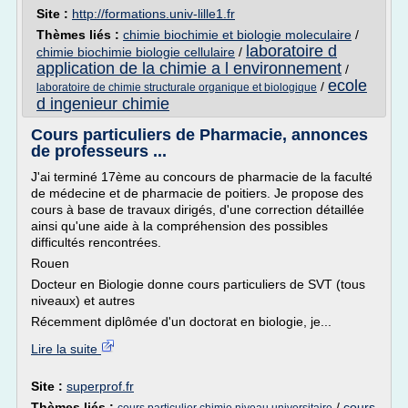
Site :
http://formations.univ-lille1.fr
Thèmes liés :
chimie biochimie et biologie moleculaire
/
laboratoire d
chimie biochimie biologie cellulaire
/
application de la chimie a l environnement
/
ecole
/
laboratoire de chimie structurale organique et biologique
d ingenieur chimie
Cours particuliers de Pharmacie, annonces
de professeurs ...
J'ai terminé 17ème au concours de pharmacie de la faculté
de médecine et de pharmacie de poitiers. Je propose des
cours à base de travaux dirigés, d'une correction détaillée
ainsi qu'une aide à la compréhension des possibles
difficultés rencontrées.
Rouen
Docteur en Biologie donne cours particuliers de SVT (tous
niveaux) et autres
Récemment diplômée d'un doctorat en biologie, je...
Lire la suite
Site :
superprof.fr
Thèmes liés :
/
cours