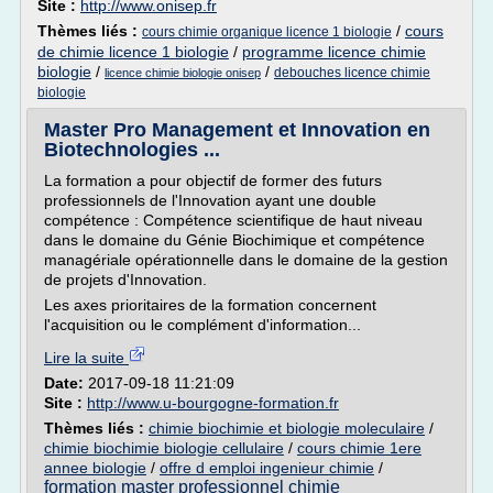
Site :
http://www.onisep.fr
Thèmes liés :
/
cours
cours chimie organique licence 1 biologie
de chimie licence 1 biologie
/
programme licence chimie
biologie
/
/
debouches licence chimie
licence chimie biologie onisep
biologie
Master Pro Management et Innovation en
Biotechnologies ...
La formation a pour objectif de former des futurs
professionnels de l'Innovation ayant une double
compétence : Compétence scientifique de haut niveau
dans le domaine du Génie Biochimique et compétence
managériale opérationnelle dans le domaine de la gestion
de projets d'Innovation.
Les axes prioritaires de la formation concernent
l'acquisition ou le complément d'information...
Lire la suite
Date:
2017-09-18 11:21:09
Site :
http://www.u-bourgogne-formation.fr
Thèmes liés :
chimie biochimie et biologie moleculaire
/
chimie biochimie biologie cellulaire
/
cours chimie 1ere
annee biologie
/
offre d emploi ingenieur chimie
/
formation master professionnel chimie