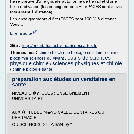
Faire preuve d'une grande autonomie de travail et d'une
forte motivation (les enseignements AlterPACES sont suivis
totalement à distance).
Les enseignements d'AlterPACES sont 100 % à distance.
Vous...
Lire la suite
Site :
http://orientationactive.parisdescartes.fr
Thèmes liés :
chimie biochimie biologie cellulaire
/
chimie
cours de sciences
biochimie sciences du vivant
/
physique chimie
sciences physiques et chimie
/
/
chimie biologie sante
préparation aux études universitaires en
santé
NIVEAU D'�?TUDES : ENSEIGNEMENT
UNIVERSITAIRE
AUX �?TUDES M�?DICALES, DENTAIRES OU
PHARMACIE
OU SCIENCES DE LA SANT�?