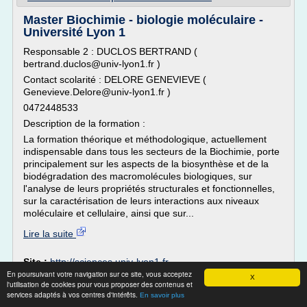
Master Biochimie - biologie moléculaire -
Université Lyon 1
Responsable 2 : DUCLOS BERTRAND (
bertrand.duclos@univ-lyon1.fr )
Contact scolarité : DELORE GENEVIEVE (
Genevieve.Delore@univ-lyon1.fr )
0472448533
Description de la formation :
La formation théorique et méthodologique, actuellement
indispensable dans tous les secteurs de la Biochimie, porte
principalement sur les aspects de la biosynthèse et de la
biodégradation des macromolécules biologiques, sur
l'analyse de leurs propriétés structurales et fonctionnelles,
sur la caractérisation de leurs interactions aux niveaux
moléculaire et cellulaire, ainsi que sur...
Lire la suite
Site :
http://sciences.univ-lyon1.fr
En poursuivant votre navigation sur ce site, vous acceptez
Thèmes liés :
chimie biochimie et biologie moleculaire
/
X
l'utilisation de cookies pour vous proposer des contenus et
laboratoire d
chimie biochimie biologie cellulaire
/
services adaptés à vos centres d'intérêts.
En savoir plus
application de la chimie a l environnement
/