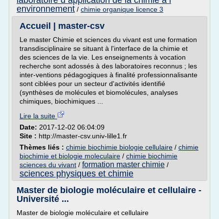
laboratoire d application de la chimie a l
environnement
/
chimie organique licence 3
Accueil | master-csv
Le master Chimie et sciences du vivant est une formation
transdisciplinaire se situant à l'interface de la chimie et
des sciences de la vie. Les enseignements à vocation
recherche sont adossés à des laboratoires reconnus ; les
inter-ventions pédagogiques à finalité professionnalisante
sont ciblées pour un secteur d'activités identifié
(synthèses de molécules et biomolécules, analyses
chimiques, biochimiques ...
Lire la suite
Date:
2017-12-02 06:04:09
Site :
http://master-csv.univ-lille1.fr
Thèmes liés :
chimie biochimie biologie cellulaire
/
chimie
biochimie et biologie moleculaire
/
chimie biochimie
formation master chimie
sciences du vivant
/
/
sciences physiques et chimie
Master de biologie moléculaire et cellulaire -
Université ...
Master de biologie moléculaire et cellulaire