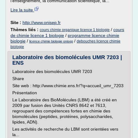
l'enseignement, la communication scientifique, la...
Lire la suite
Site :
http://www.onisep.fr
Thèmes liés :
/
cours
cours chimie organique licence 1 biologie
de chimie licence 1 biologie
/
programme licence chimie
biologie
/
/
debouches licence chimie
licence chimie biologie onisep
biologie
Laboratoire des biomolécules UMR 7203 |
ENS
Laboratoire des biomolécules UMR 7203
Share
Site web : http://www.chimie.ens.fr/?q=accueil_umr_7203
Présentation
Le Laboratoire des BioMolécules (LBM) a été créé en
2009 par fusion des Unités CNRS 8642 et 7613,
regroupant des compétences fortes en chimie des
biomolécules (peptides, protéines, polysaccharides,
lipides, ADN).
Les activités de recherche du LBM sont orientées vers
la...