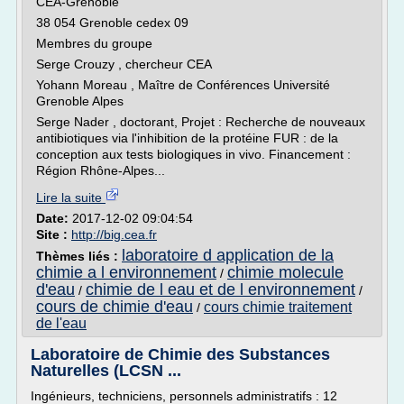
CEA-Grenoble
38 054 Grenoble cedex 09
Membres du groupe
Serge Crouzy , chercheur CEA
Yohann Moreau , Maître de Conférences Université
Grenoble Alpes
Serge Nader , doctorant, Projet : Recherche de nouveaux
antibiotiques via l'inhibition de la protéine FUR : de la
conception aux tests biologiques in vivo. Financement :
Région Rhône-Alpes...
Lire la suite
Date:
2017-12-02 09:04:54
Site :
http://big.cea.fr
laboratoire d application de la
Thèmes liés :
chimie a l environnement
chimie molecule
/
d'eau
chimie de l eau et de l environnement
/
/
cours de chimie d'eau
cours chimie traitement
/
de l'eau
Laboratoire de Chimie des Substances
Naturelles (LCSN ...
Ingénieurs, techniciens, personnels administratifs : 12