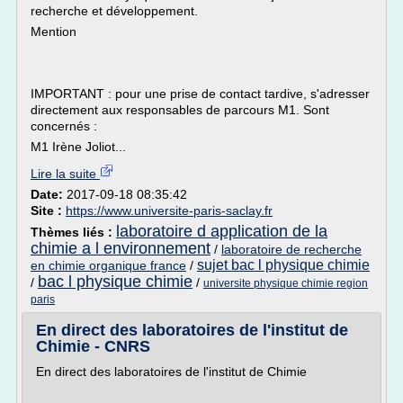
recherche et développement.
Mention
IMPORTANT : pour une prise de contact tardive, s'adresser
directement aux responsables de parcours M1. Sont
concernés :
M1 Irène Joliot...
Lire la suite
Date:
2017-09-18 08:35:42
Site :
https://www.universite-paris-saclay.fr
laboratoire d application de la
Thèmes liés :
chimie a l environnement
/
laboratoire de recherche
sujet bac l physique chimie
en chimie organique france
/
bac l physique chimie
/
/
universite physique chimie region
paris
En direct des laboratoires de l'institut de
Chimie - CNRS
En direct des laboratoires de l'institut de Chimie