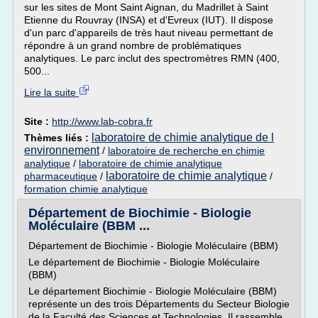
sur les sites de Mont Saint Aignan, du Madrillet à Saint
Etienne du Rouvray (INSA) et d'Evreux (IUT). Il dispose
d'un parc d'appareils de très haut niveau permettant de
répondre à un grand nombre de problématiques
analytiques. Le parc inclut des spectromètres RMN (400,
500...
Lire la suite
Site :
http://www.lab-cobra.fr
laboratoire de chimie analytique de l
Thèmes liés :
environnement
/
laboratoire de recherche en chimie
analytique
/
laboratoire de chimie analytique
laboratoire de chimie analytique
pharmaceutique
/
/
formation chimie analytique
Département de Biochimie - Biologie
Moléculaire (BBM ...
Département de Biochimie - Biologie Moléculaire (BBM)
Le département de Biochimie - Biologie Moléculaire
(BBM)
Le département Biochimie - Biologie Moléculaire (BBM)
représente un des trois Départements du Secteur Biologie
de la Faculté des Sciences et Technologies. Il rassemble