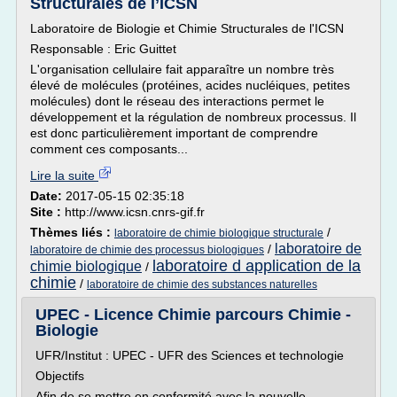
Structurales de l’ICSN
Laboratoire de Biologie et Chimie Structurales de l'ICSN
Responsable : Eric Guittet
L'organisation cellulaire fait apparaître un nombre très
élevé de molécules (protéines, acides nucléiques, petites
molécules) dont le réseau des interactions permet le
développement et la régulation de nombreux processus. Il
est donc particulièrement important de comprendre
comment ces composants...
Lire la suite
Date:
2017-05-15 02:35:18
Site :
http://www.icsn.cnrs-gif.fr
Thèmes liés :
/
laboratoire de chimie biologique structurale
laboratoire de
/
laboratoire de chimie des processus biologiques
laboratoire d application de la
chimie biologique
/
chimie
/
laboratoire de chimie des substances naturelles
UPEC - Licence Chimie parcours Chimie -
Biologie
UFR/Institut : UPEC - UFR des Sciences et technologie
Objectifs
Afin de se mettre en conformité avec la nouvelle