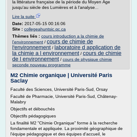
la littérature française de la période du Moyen Âge
jusqu'au siècle des Lumières et à l'analyse...
Lire la suite
Date:
2017-05-15 00:16:06
Site :
collegeahuntsic.qc.ca
Thèmes liés :
cours introduction a la chimie de
cours de chimie de
l'environnement
/
l'environnement
laboratoire d application de
/
la chimie a l environnement
cours de chimie
/
de l environnement
/
cours de physique chimie
seconde nouveau programme
M2 Chimie organique | Université Paris
Saclay
Faculté des Sciences, Université Paris-Sud, Orsay
Faculté de Pharmacie, Université Paris-Sud, Châtenay-
Malabry
Objectifs et débouchés
Objectifs pédagogiques
La finalité M2 "Chimie Organique" forme à la recherche
fondamentale et appliquée. La proximité géographique de
l'équipe pédagogique et des équipes d'accueil, le