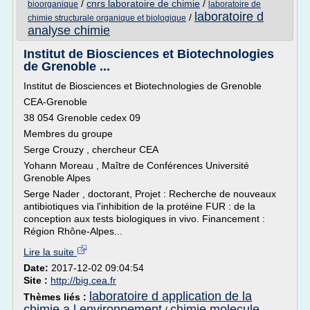
/
cnrs laboratoire de chimie
/
bioorganique
laboratoire de
laboratoire d
/
chimie structurale organique et biologique
analyse chimie
Institut de Biosciences et Biotechnologies
de Grenoble ...
Institut de Biosciences et Biotechnologies de Grenoble
CEA-Grenoble
38 054 Grenoble cedex 09
Membres du groupe
Serge Crouzy , chercheur CEA
Yohann Moreau , Maître de Conférences Université
Grenoble Alpes
Serge Nader , doctorant, Projet : Recherche de nouveaux
antibiotiques via l'inhibition de la protéine FUR : de la
conception aux tests biologiques in vivo. Financement :
Région Rhône-Alpes...
Lire la suite
Date:
2017-12-02 09:04:54
Site :
http://big.cea.fr
laboratoire d application de la
Thèmes liés :
chimie a l environnement
chimie molecule