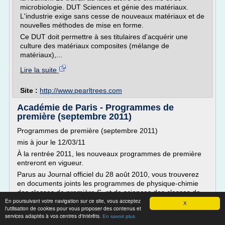
microbiologie. DUT Sciences et génie des matériaux.
L'industrie exige sans cesse de nouveaux matériaux et de
nouvelles méthodes de mise en forme.
Ce DUT doit permettre à ses titulaires d'acquérir une
culture des matériaux composites (mélange de
matériaux),...
Lire la suite
Site :
http://www.pearltrees.com
Académie de Paris - Programmes de
première (septembre 2011)
Programmes de première (septembre 2011)
mis à jour le 12/03/11
À la rentrée 2011, les nouveaux programmes de première
entreront en vigueur.
Parus au Journal officiel du 28 août 2010, vous trouverez
en documents joints les programmes de physique-chimie
des classes de première S, et de sciences des classes de
En poursuivant votre navigation sur ce site, vous acceptez
première L...
X
l'utilisation de cookies pour vous proposer des contenus et
services adaptés à vos centres d'intérêts.
Lire la suite
En savoir plus