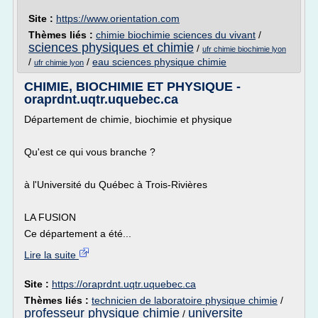
Site :
https://www.orientation.com
Thèmes liés :
chimie biochimie sciences du vivant
/
sciences physiques et chimie
/
ufr chimie biochimie lyon
/
/
eau sciences physique chimie
ufr chimie lyon
CHIMIE, BIOCHIMIE ET PHYSIQUE -
oraprdnt.uqtr.uquebec.ca
Département de chimie, biochimie et physique
Qu'est ce qui vous branche ?
à l'Université du Québec à Trois-Rivières
LA FUSION
Ce département a été...
Lire la suite
Site :
https://oraprdnt.uqtr.uquebec.ca
Thèmes liés :
technicien de laboratoire physique chimie
/
professeur physique chimie
universite
/