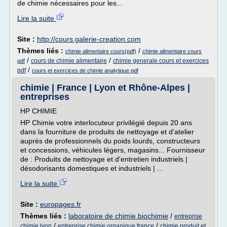
de chimie nécessaires pour les...
Lire la suite
Site :
http://cours.galerie-creation.com
Thèmes liés :
/
chimie alimentaire cours(pdf)
chimie alimentaire cours
/
/
cours de chimie alimentaire
chimie generale cours et exercices
pdf
/
pdf
cours et exercices de chimie analytique pdf
chimie | France | Lyon et Rhône-Alpes |
entreprises
HP CHIMIE
HP Chimie votre interlocuteur privilégié depuis 20 ans
dans la fourniture de produits de nettoyage et d'atelier
auprès de professionnels du poids lourds, constructeurs
et concessions, véhicules légers, magasins... Fournisseur
de : Produits de nettoyage et d'entretien industriels |
désodorisants domestiques et industriels | ...
Lire la suite
Site :
europages.fr
Thèmes liés :
laboratoire de chimie biochimie
/
entreprise
/
/
chimie lyon
entreprise chimie organique france
chimie produit et