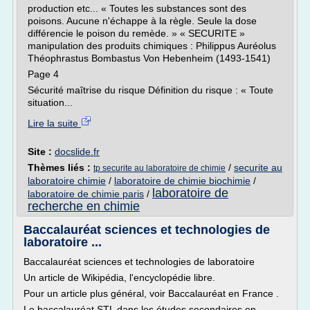
production etc... « Toutes les substances sont des
poisons. Aucune n'échappe à la règle. Seule la dose
différencie le poison du remède. » « SECURITE »
manipulation des produits chimiques : Philippus Auréolus
Théophrastus Bombastus Von Hebenheim (1493-1541)
Page 4
Sécurité maîtrise du risque Définition du risque : « Toute
situation...
Lire la suite
Site :
docslide.fr
Thèmes liés :
/
securite au
tp securite au laboratoire de chimie
laboratoire chimie
/
laboratoire de chimie biochimie
/
laboratoire de
laboratoire de chimie paris
/
recherche en chimie
Baccalauréat sciences et technologies de
laboratoire ...
Baccalauréat sciences et technologies de laboratoire
Un article de Wikipédia, l'encyclopédie libre.
Pour un article plus général, voir Baccalauréat en France .
Le baccalauréat STL dans les études secondaires en