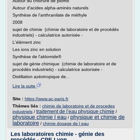
Autour du chlorure de plomb
Autour d'acides alpha-aminés naturels
Synthèse de l'anthranilate de méthyle
2008
sujet de chimie (chimie de laboratoire et de procédés
industriels) - calculatrice autorisée -
L'élément zinc
Les ions zinc en solution
Synthèse de l'aklomide®
sujet de génie chimique (chimie de laboratoire et de
procédés industriels) - calculatrice autorisée -
Distillation azéotropique de...
Lire la suite
Site :
https://www.ac-paris.fr
Thèmes liés :
chimie de laboratoire et de procedes
traitement de l'eau physique chimie
industriels
/
/
physique chimie l eau
physique et chimie de
/
laboratoire
/
chimie dosage de l eau
Les laboratoires chimie - génie des
procédés - CPE Lyon