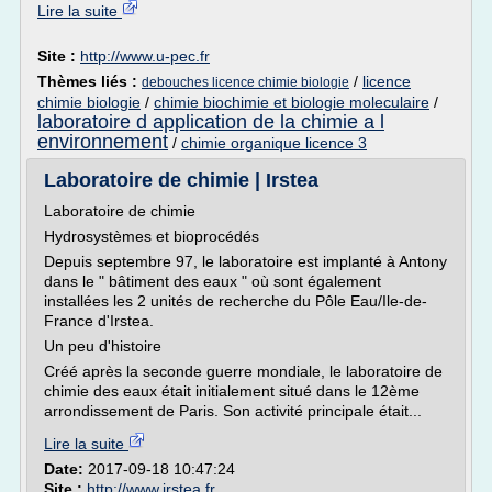
Lire la suite
Site :
http://www.u-pec.fr
Thèmes liés :
/
licence
debouches licence chimie biologie
chimie biologie
/
chimie biochimie et biologie moleculaire
/
laboratoire d application de la chimie a l
environnement
/
chimie organique licence 3
Laboratoire de chimie | Irstea
Laboratoire de chimie
Hydrosystèmes et bioprocédés
Depuis septembre 97, le laboratoire est implanté à Antony
dans le " bâtiment des eaux " où sont également
installées les 2 unités de recherche du Pôle Eau/Ile-de-
France d'Irstea.
Un peu d'histoire
Créé après la seconde guerre mondiale, le laboratoire de
chimie des eaux était initialement situé dans le 12ème
arrondissement de Paris. Son activité principale était...
Lire la suite
Date:
2017-09-18 10:47:24
Site :
http://www.irstea.fr