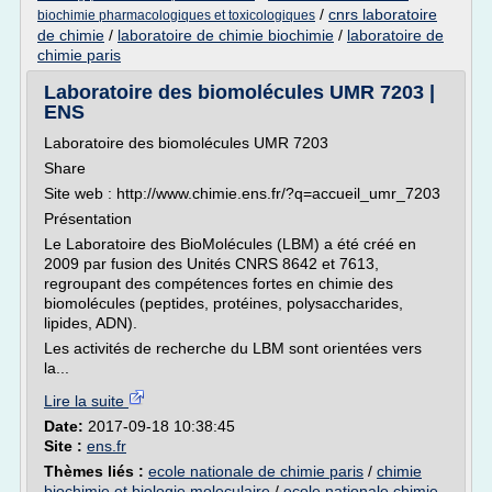
/
cnrs laboratoire
biochimie pharmacologiques et toxicologiques
de chimie
/
laboratoire de chimie biochimie
/
laboratoire de
chimie paris
Laboratoire des biomolécules UMR 7203 |
ENS
Laboratoire des biomolécules UMR 7203
Share
Site web : http://www.chimie.ens.fr/?q=accueil_umr_7203
Présentation
Le Laboratoire des BioMolécules (LBM) a été créé en
2009 par fusion des Unités CNRS 8642 et 7613,
regroupant des compétences fortes en chimie des
biomolécules (peptides, protéines, polysaccharides,
lipides, ADN).
Les activités de recherche du LBM sont orientées vers
la...
Lire la suite
Date:
2017-09-18 10:38:45
Site :
ens.fr
Thèmes liés :
ecole nationale de chimie paris
/
chimie
biochimie et biologie moleculaire
/
ecole nationale chimie