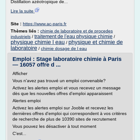
Distillation azéotropique de...
Lire la suite
Site :
https://www.ac-paris.fr
Thèmes liés :
chimie de laboratoire et de procedes
traitement de l'eau physique chimie
industriels
/
/
physique chimie l eau
physique et chimie de
/
laboratoire
/
chimie dosage de l eau
Emploi : Stage laboratoire chimie à Paris
— 16057 offre d ...
Afficher
Vous n'avez pas trouvé un emploi convenable?
Activez les alertes emploi et vous recevez un message
dès que les nouvelles offres d'emploi apparaissent
Alertes emploi
Activez les alertes emploi sur Jooble et recevez les
dernières offres d'emploi qui correspondent à vos critères
de recherche de plus de 10390 sites de recrutement
Vous pouvez les désactiver à tout moment
C'est...