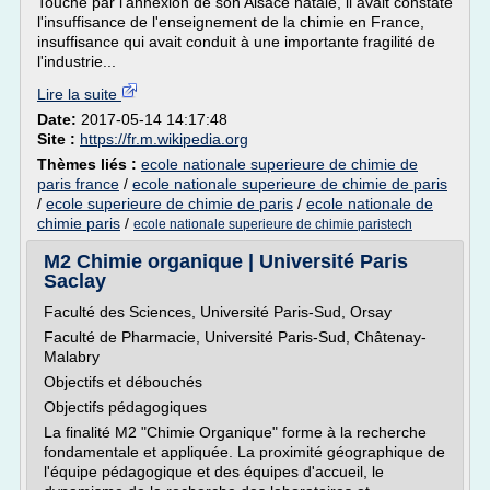
Touché par l'annexion de son Alsace natale, il avait constaté
l'insuffisance de l'enseignement de la chimie en France,
insuffisance qui avait conduit à une importante fragilité de
l'industrie...
Lire la suite
Date:
2017-05-14 14:17:48
Site :
https://fr.m.wikipedia.org
Thèmes liés :
ecole nationale superieure de chimie de
paris france
/
ecole nationale superieure de chimie de paris
/
ecole superieure de chimie de paris
/
ecole nationale de
chimie paris
/
ecole nationale superieure de chimie paristech
M2 Chimie organique | Université Paris
Saclay
Faculté des Sciences, Université Paris-Sud, Orsay
Faculté de Pharmacie, Université Paris-Sud, Châtenay-
Malabry
Objectifs et débouchés
Objectifs pédagogiques
La finalité M2 "Chimie Organique" forme à la recherche
fondamentale et appliquée. La proximité géographique de
l'équipe pédagogique et des équipes d'accueil, le