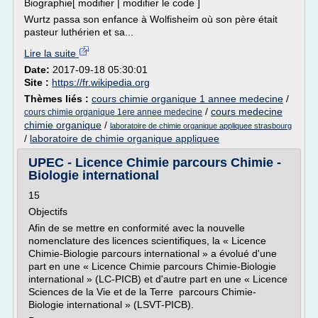
Biographie[ modifier | modifier le code ]
Wurtz passa son enfance à Wolfisheim où son père était
pasteur luthérien et sa...
Lire la suite
Date:
2017-09-18 05:30:01
Site :
https://fr.wikipedia.org
Thèmes liés :
cours chimie organique 1 annee medecine
/
/
cours medecine
cours chimie organique 1ere annee medecine
chimie organique
/
laboratoire de chimie organique appliquee strasbourg
/
laboratoire de chimie organique appliquee
UPEC - Licence Chimie parcours Chimie -
Biologie international
15
Objectifs
Afin de se mettre en conformité avec la nouvelle
nomenclature des licences scientifiques, la « Licence
Chimie-Biologie parcours international » a évolué d'une
part en une « Licence Chimie parcours Chimie-Biologie
international » (LC-PICB) et d'autre part en une « Licence
Sciences de la Vie et de la Terre parcours Chimie-
Biologie international » (LSVT-PICB).