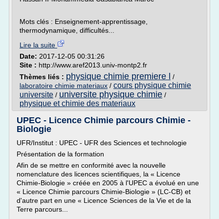
Mots clés : Enseignement-apprentissage,
thermodynamique, difficultés...
Lire la suite
Date:
2017-12-05 00:31:26
Site :
http://www.aref2013.univ-montp2.fr
physique chimie premiere l
Thèmes liés :
/
cours physique chimie
laboratoire chimie materiaux
/
universite physique chimie
universite
/
/
physique et chimie des materiaux
UPEC - Licence Chimie parcours Chimie -
Biologie
UFR/Institut : UPEC - UFR des Sciences et technologie
Présentation de la formation
Afin de se mettre en conformité avec la nouvelle
nomenclature des licences scientifiques, la « Licence
Chimie-Biologie » créée en 2005 à l'UPEC a évolué en une
« Licence Chimie parcours Chimie-Biologie » (LC-CB) et
d'autre part en une « Licence Sciences de la Vie et de la
Terre parcours...