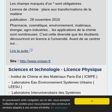
Les champs marqués d'un * sont obligatoires.
Licence de chimie : place aux transformations de la
matière
publication : 28 novembre 2016
Pharmacie, cosmétique, environnement, matériaux,
énergie, agro-industries... les applications de la chimie
sont nombreuses. C'est cette diversité que les étudiants
découvriront en licence à l'université. Avant de se centrer
sur...
Lire la suite
Site :
http://www.onisep.fr
Sciences et technologie - Licence Physique
- Institut de Chimie et des Matériaux Paris-Est ( ICMPE )
- Laboratoire Eau Environnement Systèmes Urbains (
LEESU )
- Laboratoire Interuniversitaire des Systèmes
Atmosphériques ( LISA )
En poursuivant votre navigation sur ce site, vous acceptez
X
Enseignement
l'utilisation de cookies pour vous proposer des contenus et
services adaptés à vos centres d'intérêts.
En savoir plus
Organisation de la formation