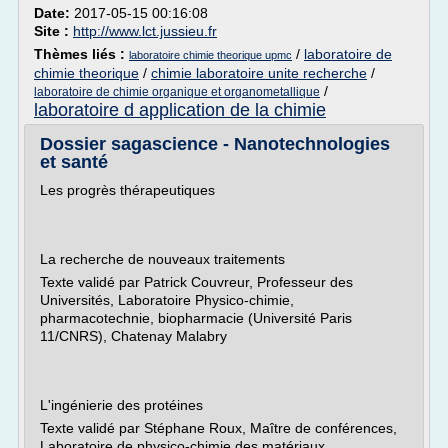
Date:
2017-05-15 00:16:08
Site :
http://www.lct.jussieu.fr
Thèmes liés :
/
laboratoire de
laboratoire chimie theorique upmc
chimie theorique
/
chimie laboratoire unite recherche
/
/
laboratoire de chimie organique et organometallique
laboratoire d application de la chimie
Dossier sagascience - Nanotechnologies
et santé
Les progrès thérapeutiques
La recherche de nouveaux traitements
Texte validé par Patrick Couvreur, Professeur des
Universités, Laboratoire Physico-chimie,
pharmacotechnie, biopharmacie (Université Paris
11/CNRS), Chatenay Malabry
L'ingénierie des protéines
Texte validé par Stéphane Roux, Maître de conférences,
Laboratoire de physico-chimie des matériaux