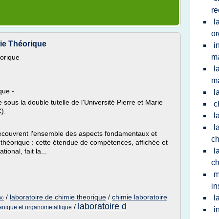
re
l
or
ie Théorique
i
ma
orique
l
ma
que -
l
sous la double tutelle de l'Université Pierre et Marie
c
).
l
l
recouvrent l'ensemble des aspects fondamentaux et
ch
 théorique : cette étendue de compétences, affichée et
l
ional, fait la...
ch
m
in
/
laboratoire de chimie theorique
/
chimie laboratoire
l
mc
laboratoire d
/
ganique et organometallique
i