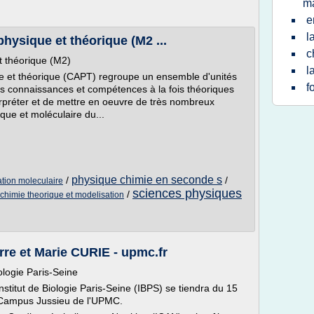
ma
e
l
hysique et théorique (M2 ...
c
t théorique (M2)
l
ue et théorique (CAPT) regroupe un ensemble d'unités
f
s connaissances et compétences à la fois théoriques
erpréter et de mettre en oeuvre de très nombreux
que et moléculaire du...
physique chimie en seconde s
/
/
ation moleculaire
sciences physiques
/
chimie theorique et modelisation
re et Marie CURIE - upmc.fr
iologie Paris-Seine
Institut de Biologie Paris-Seine (IBPS) se tiendra du 15
 Campus Jussieu de l'UPMC.