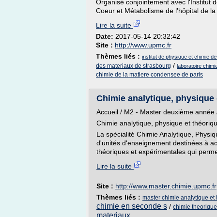
Organisé conjointement avec l'Institut 
Coeur et Métabolisme de l'hôpital de la P
Lire la suite
Date:
2017-05-14 20:32:42
Site :
http://www.upmc.fr
Thèmes liés :
institut de physique et chimie 
/
des materiaux de strasbourg
laboratoire chim
chimie de la matiere condensee de paris
Chimie analytique, physique 
Accueil / M2 - Master deuxième année 
Chimie analytique, physique et théoriq
La spécialité Chimie Analytique, Phys
d'unités d'enseignement destinées à ac
théoriques et expérimentales qui permet
Lire la suite
Site :
http://www.master.chimie.upmc.fr
Thèmes liés :
master chimie analytique et 
chimie en seconde s
/
chimie theorique
materiaux