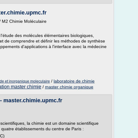
er.chimie.upmc.fr
/ M2 Chimie Moléculaire
 l'étude des molécules élémentaires biologiques,
et de comprendre et définir les méthodes de synthèse
pements d'applications à l'interface avec la médecine
/
laboratoire de chimie
ide et inorganique moleculaire
ation master chimie
/
master chimie organique
- master.chimie.upmc.fr
scientifiques, la chimie est un domaine scientifique
l quatre établissements du centre de Paris :
MC)