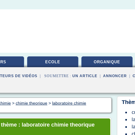
URS
ECOLE
ORGANIQUE
TEURS DE VIDÉOS
| SOUMETTRE :
UN ARTICLE
|
ANNONCER
|
Thèm
chimie
>
chimie theorique
>
laboratoire chimie
c
l
 thème : laboratoire chimie theorique
l
c