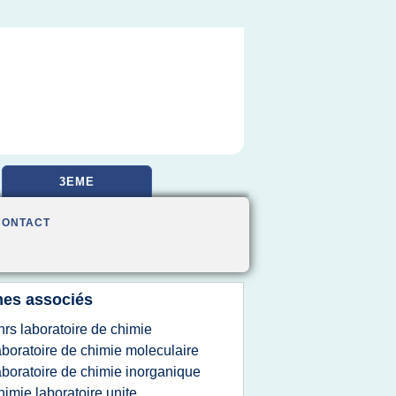
3EME
CONTACT
es associés
nrs laboratoire de chimie
aboratoire de chimie moleculaire
aboratoire de chimie inorganique
himie laboratoire unite