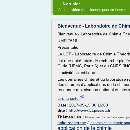
6 articles
→
Aucune vidéo sélectionnée pour ce thème
Bienvenue - Laboratoire de Chim
Bienvenue - Laboratoire de Chimie Thé
UMR 7616
Présentation
Le LCT - Laboratoire de Chimie Théori
est une unité mixte de recherche placée 
Curie (UPMC, Paris 6) et du CNRS (INC
L'activité scientifique
Les domaines d'intérêt du laboratoire 
des champs d'applications de la chimie
reconnue aux niveaux national et internat
Lire la suite
Date:
2017-05-15 00:16:08
Site :
http://www.lct.jussieu.fr
Thèmes liés :
laboratoire chimie theorique up
unite recherche
/
laboratoire de chimie or
application de la chimie