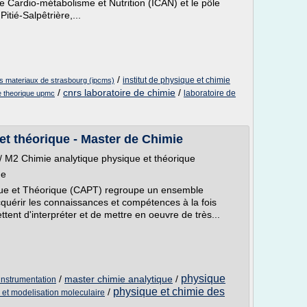
de Cardio-métabolisme et Nutrition (ICAN) et le pôle
itié-Salpêtrière,...
/
institut de physique et chimie
des materiaux de strasbourg (ipcms)
/
cnrs laboratoire de chimie
/
laboratoire de
ie theorique upmc
et théorique - Master de Chimie
/ M2 Chimie analytique physique et théorique
ue
ique et Théorique (CAPT) regroupe un ensemble
quérir les connaissances et compétences à la fois
tent d'interpréter et de mettre en oeuvre de très...
physique
/
master chimie analytique
/
instrumentation
physique et chimie des
/
 et modelisation moleculaire