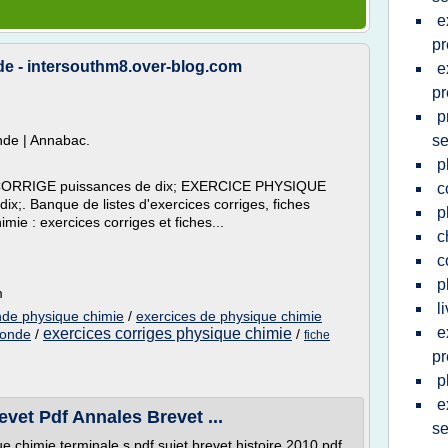
e
pr
e - intersouthm8.over-blog.com
e
pr
p
nde | Annabac.
s
p
RRIGE puissances de dix; EXERCICE PHYSIQUE
c
 Banque de listes d'exercices corriges, fiches
p
ie : exercices corriges et fiches...
c
c
p
m
l
nde physique chimie
/
exercices de physique chimie
e
exercices corriges physique chimie
conde
/
/
fiche
pr
p
e
vet Pdf Annales Brevet ...
s
e chimie terminale s pdf sujet brevet histoire 2010 pdf