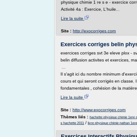
physique chimie 1 re s e - exercice corr
Activité 4a : Exercice, L'huile...
Lire la suite
Site :
http://exocorriges.com
Exercices corriges belin phy
exercices corriges svt 3e eleve plox - s
belin diffusion activites et exercices,
...
Il s'agit ici du nombre minimum d'exer
cours et qui seront corrigés en classe. I
fondamentales , cohésion de la matière.
Lire la suite
Site :
http://www.exocorriges.com
Thèmes liés :
hachette physique chimie 1ere s
/
s hachette 2011
livre physique chimie nathan 1er
Exercices Interactifs Physiqu