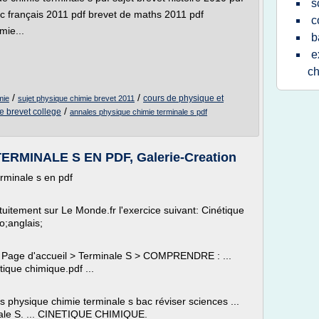
s
c français 2011 pdf brevet de maths 2011 pdf
c
mie...
b
e
ch
/
/
cours de physique et
mie
sujet physique chimie brevet 2011
/
e brevet college
annales physique chimie terminale s pdf
RMINALE S EN PDF, Galerie-Creation
rminale s en pdf
uitement sur Le Monde.fr l'exercice suivant: Cinétique
o;anglais;
. Page d'accueil > Terminale S > COMPRENDRE : ...
ique chimique.pdf ...
 physique chimie terminale s bac réviser sciences ...
nale S. ... CINETIQUE CHIMIQUE.