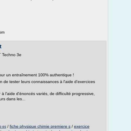
com
t
T Techno 3e
 pour un entraînement 100% authentique !
n de tester leurs connaissances à l'aide d'exercices
à l'aide d'énoncés variés, de difficulté progressive,
rs dans les...
/
fiche physique chimie premiere s
/
exercice
e es