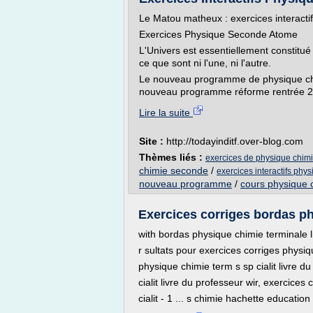
Le Matou matheux : exercices interact
Exercices Physique Seconde Atome
L'Univers est essentiellement constitué
ce que sont ni l'une, ni l'autre.
Le nouveau programme de physique chimi
nouveau programme réforme rentrée 20
Lire la suite
Site :
http://todayinditf.over-blog.com
Thèmes liés :
exercices de physique chi
chimie seconde
/
exercices interactifs phy
nouveau programme
/
cours physique 
Exercices corriges bordas p
with bordas physique chimie terminale l
r sultats pour exercices corriges physi
physique chimie term s sp cialit livre du
cialit livre du professeur wir, exercice
cialit - 1 ... s chimie hachette education