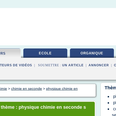
ECOLE
ORGANIQUE
URS
TEURS DE VIDÉOS
| SOUMETTRE :
UN ARTICLE
|
ANNONCER
|
Thèm
himie
>
chimie en seconde
>
physique chimie en
p
p
e thème : physique chimie en seconde s
c
s