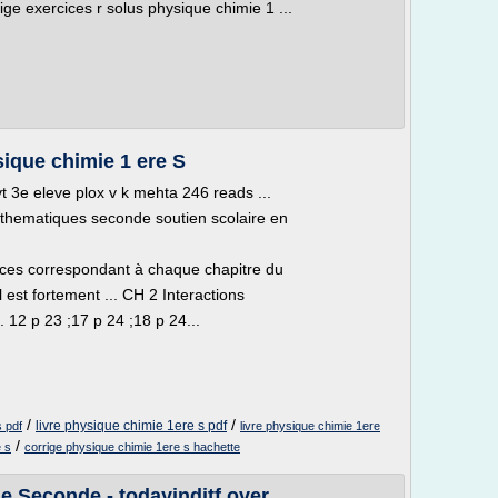
ige exercices r solus physique chimie 1 ...
sique chimie 1 ere S
vt 3e eleve plox v k mehta 246 reads ...
 mathematiques seconde soutien scolaire en
cices correspondant à chaque chapitre du
l est fortement ... CH 2 Interactions
 12 p 23 ;17 p 24 ;18 p 24...
/
/
livre physique chimie 1ere s pdf
 pdf
livre physique chimie 1ere
/
e s
corrige physique chimie 1ere s hachette
e Seconde - todayinditf.over ...