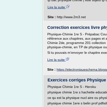
tp bac physique chimie | liste sujets tp 
Lire la suite
Site :
http://www.2m3.net
Correction exercices livre p
Physique-Chimie 1re S - Prépabac Cours
référence aux chapitres, aux pages et 
Chimie 2de, programme 201 collection 
physique-chimie, en TP de physique ou
Si tu pouvais m'envoyer le chapitre exer
Lire la suite
Site :
https://electroniqueschema.blog
Exercices corriges Physique 
Physique Chimie 1re S - Heroku
physique chimie 1re s hachette education
ce qu est la physique nucl aire ou physi
physique chimie 1ere s belin prof pdfsd