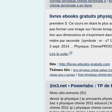
corrige physique chimie terminale s
/
fi
chimie terminale s en ligne
livres ebooks gratuits physiq
première S. Ce cours en étant le plus s
pas former une image sur l'écran lorsque
tion aux dimensions et s'expriment dans
mètre par seconde. (symbole : m · s? 1 o
2 sept. 2014 ... Physique. ChimiePRO
Lire la suite
Site :
http://livres-ebooks-gratuits.com
Thèmes liés :
livre physique chimie nathan 1r
/
livre physique chimie te
chimie 1ere s bordas
2m3.net • Powerlabs : TP de
Mots clés entrants (91)
devoir tp physique | tp amusants physi
bac s physique chimie 2011 eduscol | l
chimie 2011 tp | physique chimie correcti