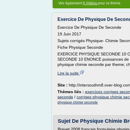
Voir également
6 Vidéos
pour ce thème
Exercice De Physique De Second
Exercice De Physique De Seconde
19 Juin 2017
Sujets corrigés Physique- Chimie Seco
Fiche Physique Seconde
EXERCICE PHYSIQUE SECONDE 10 CO
SECONDE 10 ENONCE puissances de dix;.
physique chimie seconde par theme; chim
Lire la suite
Site :
http://intersouthm8.over-blog.co
Thèmes liés :
exercices corriges seco
seconde
/
corriges physique chimie se
physique chimie seconde
Sujet De Physique Chimie Bre
Brevet 2008 francais formulaire physiqu