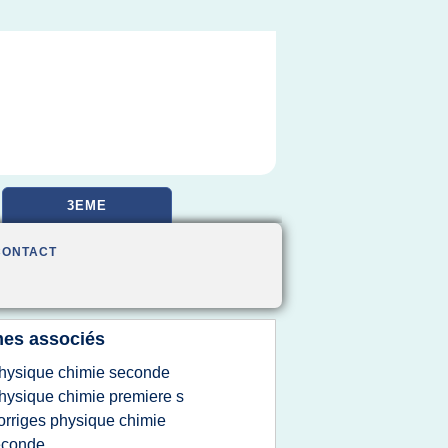
3EME
CONTACT
es associés
hysique chimie seconde
hysique chimie premiere s
orriges physique chimie
econde