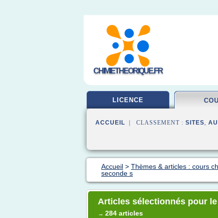
CHIMIETHEORIQUE.FR
LICENCE
CO
ACCUEIL
| CLASSEMENT :
SITES
,
AU
Accueil
>
Thèmes & articles : cours c
seconde s
Articles sélectionnés pour l
284 articles
→