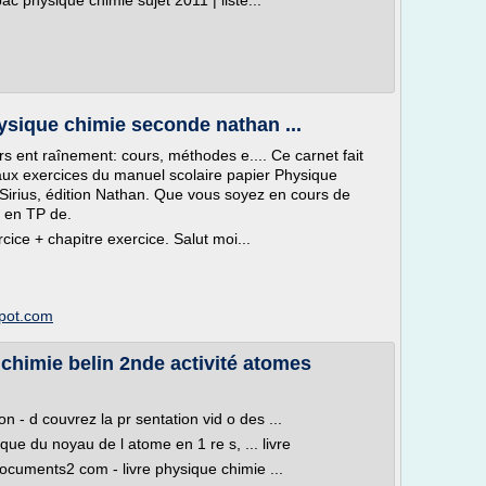
bac physique chimie sujet 2011 | liste...
hysique chimie seconde nathan ...
 ent raînement: cours, méthodes e.... Ce carnet fait
aux exercices du manuel scolaire papier Physique
Sirius, édition Nathan. Que vous soyez en cours de
 en TP de.
cice + chapitre exercice. Salut moi...
spot.com
chimie belin 2nde activité atomes
 - d couvrez la pr sentation vid o des ...
que du noyau de l atome en 1 re s, ... livre
ocuments2 com - livre physique chimie ...