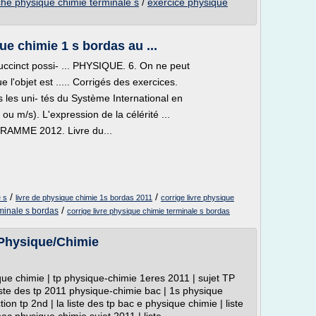
che physique chimie terminale s
/
exercice physique
ue chimie 1 s bordas au ...
uccinct possi- ... PHYSIQUE. 6. On ne peut
 l'objet est ..... Corrigés des exercices.
 les uni- tés du Système International en
u m/s). L'expression de la célérité ...
GRAMME 2012. Livre du...
/
/
e s
livre de physique chimie 1s bordas 2011
corrige livre physique
/
rminale s bordas
corrige livre physique chimie terminale s bordas
 Physique/Chimie
que chimie | tp physique-chimie 1eres 2011 | sujet TP
iste des tp 2011 physique-chimie bac | 1s physique
on tp 2nd | la liste des tp bac e physique chimie | liste