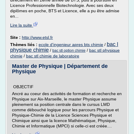
directement en 2ème année de BTS, puis a poursuivi en
Licence Professionnelle Biotechnologie. Avec ses deux
diplômes en poche, BTS et Licence, elle a pu être admise
en...
Lire la suite
Site :
http://www.etsl.fr
bac l
Thèmes liés :
ecole d'ingenieur apres bts chimie
/
physique chimie
/
/
bac stl physique
bac stl option chimie
chimie
/
bac stl chimie de laboratoire
Master de Physique | Département de
Physique
OBJECTIF
Ancré au coeur des activités de formation et recherche en
Physique sur Aix-Marseille, le master Physique assume
pleinement sa position centrale dans le cursus LMD
comme débouché logique pour les parcours Physique et
Physique-Chimie de la Licence Sciences Physique et
Chimique ainsi que la licence Mathématique, Physique,
Chimie et Informatique (MPCI) si celle-ci est créée....