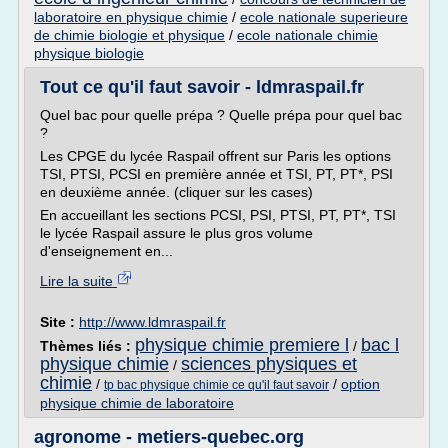
laboratoire en physique chimie
/
ecole nationale superieure
de chimie biologie et physique
/
ecole nationale chimie
physique biologie
Tout ce qu'il faut savoir - ldmraspail.fr
Quel bac pour quelle prépa ? Quelle prépa pour quel bac
?
Les CPGE du lycée Raspail offrent sur Paris les options
TSI, PTSI, PCSI en première année et TSI, PT, PT*, PSI
en deuxième année. (cliquer sur les cases)
En accueillant les sections PCSI, PSI, PTSI, PT, PT*, TSI
le lycée Raspail assure le plus gros volume
d'enseignement en...
Lire la suite
Site :
http://www.ldmraspail.fr
physique chimie premiere l
bac l
Thèmes liés :
/
physique chimie
sciences physiques et
/
chimie
/
/
option
tp bac physique chimie ce qu'il faut savoir
physique chimie de laboratoire
agronome - metiers-quebec.org