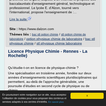
baccalauréats d'enseignement général, technologique et
professionnel. Le lycée E. d'Alzon, tourné vers
l'international, propose l'enseignement de :...
Lire la suite
Site :
https://www.dalzon.com
Thèmes liés :
/
bac stl option chimie
stl option chimie de
/
option physique chimie de laboratoire
/
bac stl
laboratoire
physique chimie
/
stl physique chimie laboratoire
Licence Physique Chimie - Rennes - La
Rochelle)
Qu'étudie-t-on en licence de physique-chimie ?
Une spécialisation en troisième année, fondée sur deux
années d'enseignements scientifiques pluridisciplinaires qui
permettent, au-delà de l'approche généraliste, une
poursuite d'études en second cycle de physique ou de
chimie.
En poursuivant votre navigation sur ce site, vous acceptez
Une pluralité d'enseignements, électricité, optique, chimie
X
l'utilisation de cookies pour vous proposer des contenus et
organique, algèbre, chimie des solutions,...
services adaptés à vos centres d'intérêts.
En savoir plus