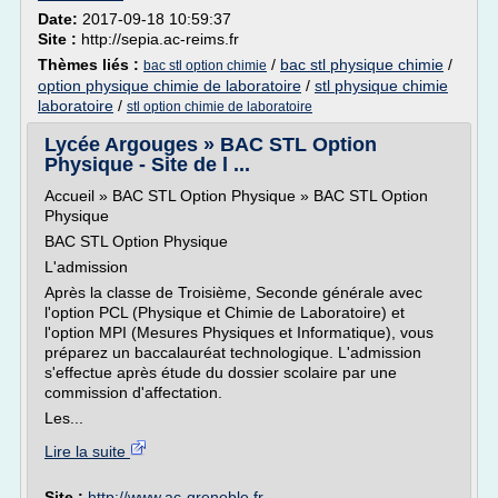
Date:
2017-09-18 10:59:37
Site :
http://sepia.ac-reims.fr
Thèmes liés :
/
bac stl physique chimie
/
bac stl option chimie
option physique chimie de laboratoire
/
stl physique chimie
laboratoire
/
stl option chimie de laboratoire
Lycée Argouges » BAC STL Option
Physique - Site de l ...
Accueil » BAC STL Option Physique » BAC STL Option
Physique
BAC STL Option Physique
L'admission
Après la classe de Troisième, Seconde générale avec
l'option PCL (Physique et Chimie de Laboratoire) et
l'option MPI (Mesures Physiques et Informatique), vous
préparez un baccalauréat technologique. L'admission
s'effectue après étude du dossier scolaire par une
commission d'affectation.
Les...
Lire la suite
Site :
http://www.ac-grenoble.fr