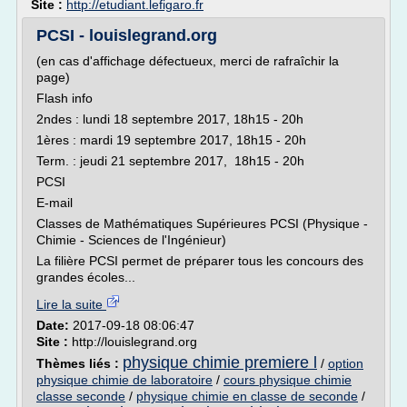
Site :
http://etudiant.lefigaro.fr
PCSI - louislegrand.org
(en cas d'affichage défectueux, merci de rafraîchir la
page)
Flash info
2ndes : lundi 18 septembre 2017, 18h15 - 20h
1ères : mardi 19 septembre 2017, 18h15 - 20h
Term. : jeudi 21 septembre 2017, 18h15 - 20h
PCSI
E-mail
Classes de Mathématiques Supérieures PCSI (Physique -
Chimie - Sciences de l'Ingénieur)
La filière PCSI permet de préparer tous les concours des
grandes écoles...
Lire la suite
Date:
2017-09-18 08:06:47
Site :
http://louislegrand.org
physique chimie premiere l
Thèmes liés :
/
option
physique chimie de laboratoire
/
cours physique chimie
classe seconde
/
physique chimie en classe de seconde
/