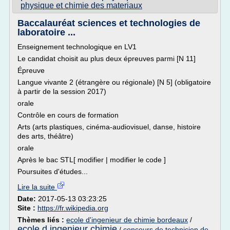
physique et chimie des materiaux
Baccalauréat sciences et technologies de
laboratoire ...
Enseignement technologique en LV1
Le candidat choisit au plus deux épreuves parmi [N 11]
Épreuve
Langue vivante 2 (étrangère ou régionale) [N 5] (obligatoire
à partir de la session 2017)
orale
Contrôle en cours de formation
Arts (arts plastiques, cinéma-audiovisuel, danse, histoire
des arts, théâtre)
orale
Après le bac STL[ modifier | modifier le code ]
Poursuites d'études...
Lire la suite
Date:
2017-05-13 03:23:25
Site :
https://fr.wikipedia.org
Thèmes liés :
ecole d'ingenieur de chimie bordeaux
/
ecole d ingenieur chimie
/
concours de technicien de