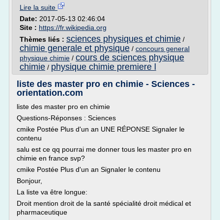
Lire la suite
Date:
2017-05-13 02:46:04
Site :
https://fr.wikipedia.org
sciences physiques et chimie
Thèmes liés :
/
chimie generale et physique
/
concours general
cours de sciences physique
physique chimie
/
chimie
physique chimie premiere l
/
liste des master pro en chimie - Sciences -
orientation.com
liste des master pro en chimie
Questions-Réponses : Sciences
cmike Postée Plus d'un an UNE RÉPONSE Signaler le
contenu
salu est ce qq pourrai me donner tous les master pro en
chimie en france svp?
cmike Postée Plus d'un an Signaler le contenu
Bonjour,
La liste va être longue:
Droit mention droit de la santé spécialité droit médical et
pharmaceutique