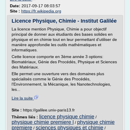
Date:
2017-09-17 08:03:57
Site :
https://fr.wikipedia.org
Licence Physique, Chimie - Institut Galilée
La licence mention Physique, Chimie a pour objectif
principal de donner aux étudiants des bases solides en
physique et en chimie tout en leur permettant d'utiliser de
manière approfondie les outils mathématiques et
informatiques.
Cette licence comporte en 3ème année 3 options:
Biomatériaux, Génie des Procédés, Physique et Sciences
des Matériaux.
Elle permet une ouverture vers des domaines plus
spécialisés comme le Génie des Procédés,
l'Environnement, la Mécanique, les Nanotechnologies,
les...
Lire la suite
Site :
https://galilee.univ-paris13.fr
licence physique chimie
Thèmes liés :
/
physique chimie premiere l
physique chimie
/
premiere
sciences physiques et chimie
/
/