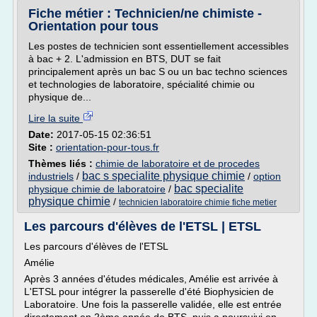
Fiche métier : Technicien/ne chimiste -
Orientation pour tous
Les postes de technicien sont essentiellement accessibles
à bac + 2. L'admission en BTS, DUT se fait
principalement après un bac S ou un bac techno sciences
et technologies de laboratoire, spécialité chimie ou
physique de...
Lire la suite
Date:
2017-05-15 02:36:51
Site :
orientation-pour-tous.fr
Thèmes liés :
chimie de laboratoire et de procedes
bac s specialite physique chimie
industriels
/
/
option
bac specialite
physique chimie de laboratoire
/
physique chimie
/
technicien laboratoire chimie fiche metier
Les parcours d'élèves de l'ETSL | ETSL
Les parcours d'élèves de l'ETSL
Amélie
Après 3 années d'études médicales, Amélie est arrivée à
L'ETSL pour intégrer la passerelle d'été Biophysicien de
Laboratoire. Une fois la passerelle validée, elle est entrée