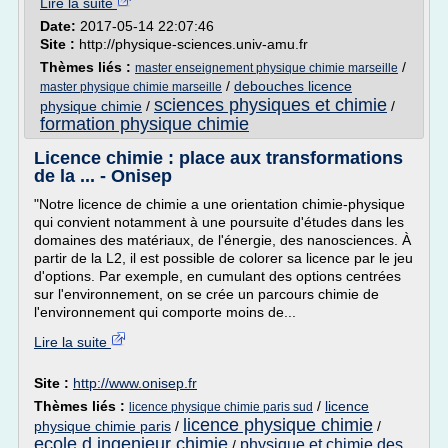
Lire la suite
Date:
2017-05-14 22:07:46
Site :
http://physique-sciences.univ-amu.fr
Thèmes liés :
/
master enseignement physique chimie marseille
/
debouches licence
master physique chimie marseille
sciences physiques et chimie
physique chimie
/
/
formation physique chimie
Licence chimie : place aux transformations
de la ... - Onisep
"Notre licence de chimie a une orientation chimie-physique
qui convient notamment à une poursuite d'études dans les
domaines des matériaux, de l'énergie, des nanosciences. À
partir de la L2, il est possible de colorer sa licence par le jeu
d'options. Par exemple, en cumulant des options centrées
sur l'environnement, on se crée un parcours chimie de
l'environnement qui comporte moins de...
Lire la suite
Site :
http://www.onisep.fr
Thèmes liés :
/
licence
licence physique chimie paris sud
licence physique chimie
physique chimie paris
/
/
ecole d ingenieur chimie
physique et chimie des
/