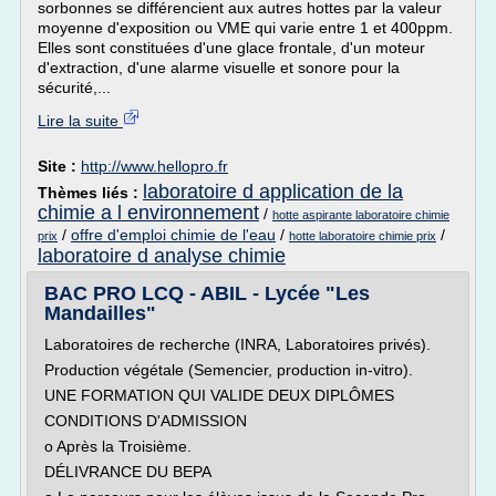
sorbonnes se différencient aux autres hottes par la valeur
moyenne d'exposition ou VME qui varie entre 1 et 400ppm.
Elles sont constituées d'une glace frontale, d'un moteur
d'extraction, d'une alarme visuelle et sonore pour la
sécurité,...
Lire la suite
Site :
http://www.hellopro.fr
laboratoire d application de la
Thèmes liés :
chimie a l environnement
/
hotte aspirante laboratoire chimie
/
offre d'emploi chimie de l'eau
/
/
prix
hotte laboratoire chimie prix
laboratoire d analyse chimie
BAC PRO LCQ - ABIL - Lycée "Les
Mandailles"
Laboratoires de recherche (INRA, Laboratoires privés).
Production végétale (Semencier, production in-vitro).
UNE FORMATION QUI VALIDE DEUX DIPLÔMES
CONDITIONS D'ADMISSION
o Après la Troisième.
DÉLIVRANCE DU BEPA