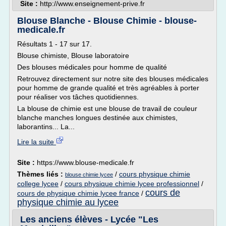
Site :
http://www.enseignement-prive.fr
Blouse Blanche - Blouse Chimie - blouse-
medicale.fr
Résultats 1 - 17 sur 17.
Blouse chimiste, Blouse laboratoire
Des blouses médicales pour homme de qualité
Retrouvez directement sur notre site des blouses médicales
pour homme de grande qualité et très agréables à porter
pour réaliser vos tâches quotidiennes.
La blouse de chimie est une blouse de travail de couleur
blanche manches longues destinée aux chimistes,
laborantins... La...
Lire la suite
Site :
https://www.blouse-medicale.fr
Thèmes liés :
/
cours physique chimie
blouse chimie lycee
college lycee
/
cours physique chimie lycee professionnel
/
cours de
cours de physique chimie lycee france
/
physique chimie au lycee
Les anciens élèves - Lycée "Les