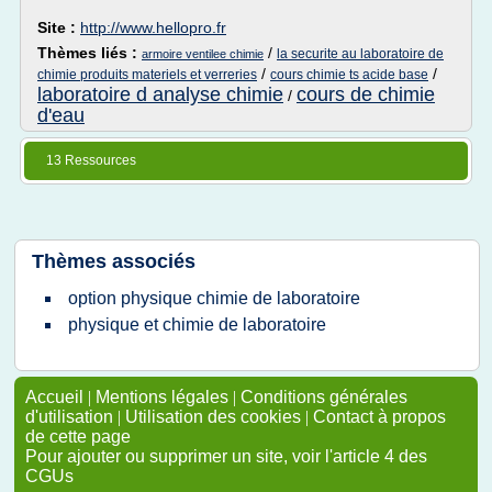
Site :
http://www.hellopro.fr
Thèmes liés :
/
la securite au laboratoire de
armoire ventilee chimie
/
/
chimie produits materiels et verreries
cours chimie ts acide base
laboratoire d analyse chimie
cours de chimie
/
d'eau
13 Ressources
Thèmes associés
option physique chimie de laboratoire
physique et chimie de laboratoire
Accueil
|
Mentions légales
|
Conditions générales
d'utilisation
|
Utilisation des cookies
|
Contact à propos
de cette page
Pour ajouter ou supprimer un site, voir l'article 4 des
CGUs