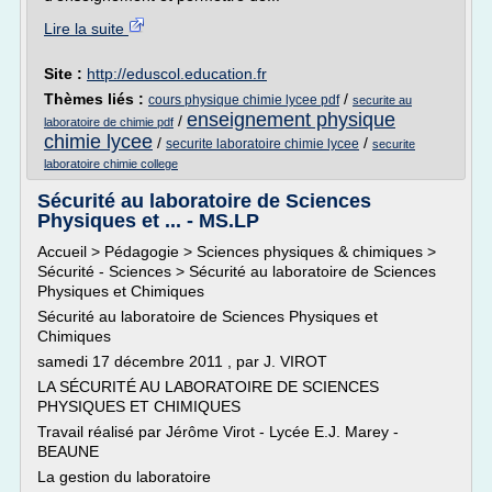
Lire la suite
Site :
http://eduscol.education.fr
Thèmes liés :
/
cours physique chimie lycee pdf
securite au
enseignement physique
/
laboratoire de chimie pdf
chimie lycee
/
/
securite laboratoire chimie lycee
securite
laboratoire chimie college
Sécurité au laboratoire de Sciences
Physiques et ... - MS.LP
Accueil > Pédagogie > Sciences physiques & chimiques >
Sécurité - Sciences > Sécurité au laboratoire de Sciences
Physiques et Chimiques
Sécurité au laboratoire de Sciences Physiques et
Chimiques
samedi 17 décembre 2011 , par J. VIROT
LA SÉCURITÉ AU LABORATOIRE DE SCIENCES
PHYSIQUES ET CHIMIQUES
Travail réalisé par Jérôme Virot - Lycée E.J. Marey -
BEAUNE
La gestion du laboratoire