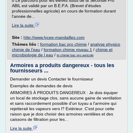
o Le parcours pour les élèves issus de la Seconde Pro
ABIL est validé par un B.E.P.A. (Brevet d'études
professionnelles agricole) en cours de formation durant
l'année de...
Lire la suite
Site :
http://www.lycee-mandailles.com
Thèmes liés :
formation bac pro chimie
/
analyse physico
chimie de l'eau
/
formation chimie niveau 1
/
chimie et
microbiologie de l eau
/
tp chimie bac pro agricole
Armoires a produits dangereux - tous les
fournisseurs ...
Demander un devis Contacter le fournisseur
Exemples de demandes de devis
ARMOIRES À PRODUITS DANGEREUX : Je dois équiper
un local de stockage clos, sans aucune gaine de ventilation
et sans raccordement possible d'un tuyau a l'armoire qui
rejetterait les vapeurs vers l? Extérieur. C'est pour cette
raison que je dois choisir des armoires ventilées et des
caissons de filtration pour les...
Lire la suite