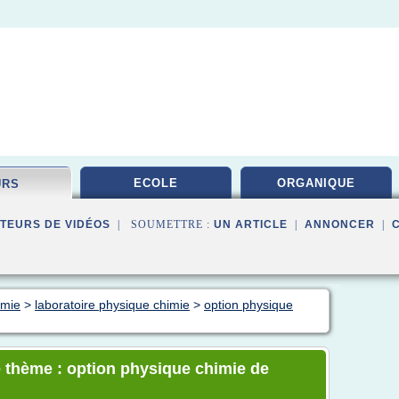
ECOLE
ORGANIQUE
URS
TEURS DE VIDÉOS
| SOUMETTRE :
UN ARTICLE
|
ANNONCER
|
imie
>
laboratoire physique chimie
>
option physique
e thème : option physique chimie de