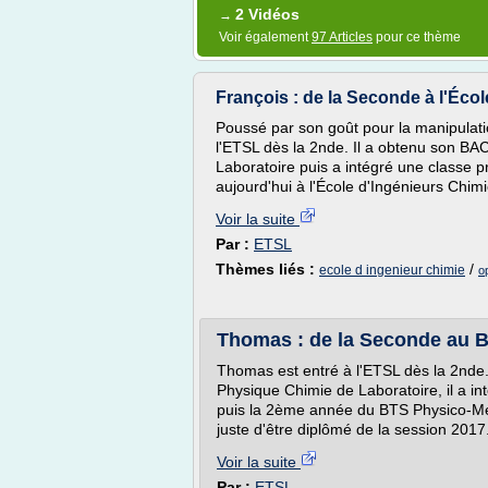
2 Vidéos
→
Voir également
97 Articles
pour ce thème
François : de la Seconde à l'Écol
Poussé par son goût pour la manipulati
l'ETSL dès la 2nde. Il a obtenu son B
Laboratoire puis a intégré une classe p
aujourd'hui à l'École d'Ingénieurs Chimi
Voir la suite
Par :
ETSL
Thèmes liés :
/
ecole d ingenieur chimie
o
Thomas : de la Seconde au 
Thomas est entré à l'ETSL dès la 2nde.
Physique Chimie de Laboratoire, il a i
puis la 2ème année du BTS Physico-Mé
juste d'être diplômé de la session 2017
Voir la suite
Par :
ETSL