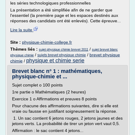
les séries technologiques professionnelles
La présentation a été simplifiée afin de ne garder que
l'essentiel (la première page et les espaces destinés aux
réponses des candidats ont été enlevés). Cette épreuve...
Lire la suite
Site :
physique-chimie-college.fr
Thèmes liés :
/
sujet physique chimie brevet 2011
sujet brevet blanc
/
/
brevet physique
sujets brevet physique chimie
physique chimie
physique et chimie serie
chimie
/
Brevet blanc n° 1 : mathématiques,
physique-chimie et ...
Sujet complet o 100 points
1re partie o Mathématiques (2 heures)
Exercice 1 o Affirmations et preuves 8 points
Pour chacune des affirmations suivantes, dire si elle est
vraie ou fausse en justifiant soigneusement la réponse.
1. Un sac contient 6 jetons rouges, 2 jetons jaunes et des
jetons verts. La probabilité de tirer un jeton vert vaut 0,5.
Affirmation : le sac contient 4 jetons...