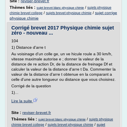
Site :
reviser-brevet.fr
Thèmes liés :
/
sujets physique
sujet brevet blanc physique chimie
/
/
sujet corrige
chimie brevet college
sujets brevet physique chimie
physique chimie
Corrigé brevet 2017 Physique chimie sujet
zéro - nouveau ...
104
1) Distance d'arre t
Au voisinage d'un colle ge, un ve hicule roule a 30 km/h,
vitesse maximale autorise e ; donner la valeur de la
distance de re action Dr, de la distance de freinage Df et
calculer la valeur de la distance d'arre t Da. Commenter la
valeur de la distance d'arre t obtenue en la comparant a
celle d'une autre longueur ou distance que vous choisirez.
Corrigé de la question
1)...
Lire la suite
Site :
reviser-brevet.fr
Thèmes liés :
/
sujets physique
sujet brevet blanc physique chimie
/
/
sujet
chimie brevet college
sujets brevet physique chimie