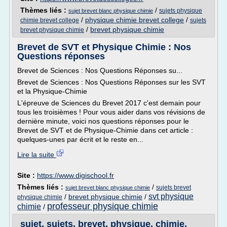
Thèmes liés :
/
sujets physique
sujet brevet blanc physique chimie
/
physique chimie brevet college
/
chimie brevet college
sujets
/
brevet physique chimie
brevet physique chimie
Brevet de SVT et Physique Chimie : Nos
Questions réponses
Brevet de Sciences : Nos Questions Réponses su...
Brevet de Sciences : Nos Questions Réponses sur les SVT
et la Physique-Chimie
L'épreuve de Sciences du Brevet 2017 c'est demain pour
tous les troisièmes ! Pour vous aider dans vos révisions de
dernière minute, voici nos questions réponses pour le
Brevet de SVT et de Physique-Chimie dans cet article :
quelques-unes par écrit et le reste en...
Lire la suite
Site :
https://www.digischool.fr
Thèmes liés :
/
sujets brevet
sujet brevet blanc physique chimie
svt physique
/
brevet physique chimie
/
physique chimie
professeur physique chimie
chimie
/
sujet, sujets, brevet, physique, chimie,