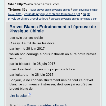
Site :
http://www.rar-chemical.com
Thèmes liés :
/
sujet brevet blanc physique chimie
sujet physique chimie
/
/
cours de physique et chimie terminale s pdf
sujets
brevet 2011
/
physique chimie brevet college
annales physique chimie terminale s pdf
Brevet Blanc : Entrainement à l'épreuve de
Physique Chimie
Les avis sur cet article
C easy, il suffit de lire les docs
par iuy - le 29 juin 2017
wallah bon courage a nous inshallah on aura notre brevet
les amis
par la bledard - le 28 juin 2017
mais il veulent quoi eu moi j'ai jamais fait ca
par kakaroto - le 28 juin 2017
Bonjour, je ne connais strictement rien de tout ce brevet
blanc, je commence à stresser, déjà que j'ai eu 8/25 au
brevet blanc de...
Lire la suite
Site :
https://www.brevetdescolleges.fr