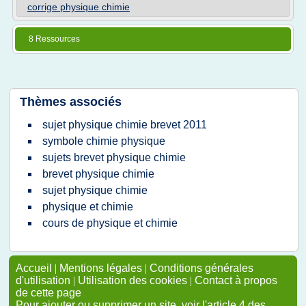
corrige physique chimie
8 Ressources
Thèmes associés
sujet physique chimie brevet 2011
symbole chimie physique
sujets brevet physique chimie
brevet physique chimie
sujet physique chimie
physique et chimie
cours de physique et chimie
Accueil
|
Mentions légales
|
Conditions générales
d'utilisation
|
Utilisation des cookies
|
Contact à propos
de cette page
Pour ajouter ou supprimer un site, voir l'article 4 des