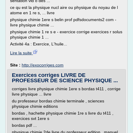
sentation vid o des ...
ce qu est la physique nucl aire ou physique du noyau de l
atome en 1 re s, ... livre
physique chimie 1ere s belin prof pdfsdocuments2 com -
livre physique chimie ...
physique chimie 1 re s e - exercice corrige exercices r solus
physique chimie 1 ...
Activité 4a : Exercice, L'huile...
Lire la suite
Site :
http://exocorriges.com
Exercices corriges LIVRE DE
PROFESSEUR DE SCIENCE PHYSIQUE ...
corriges livre physique chimie 1ere s bordas t411 , corrige
livre physique ... livre
du professeur bordas chimie terminale , sciences
physique chimie editions
bordas , hachette physique chimie 1re s livre du t411 ,
exercices svt 1ere s
bordas pdf ...
physique chimie 2de livre du professeur edition , manuel