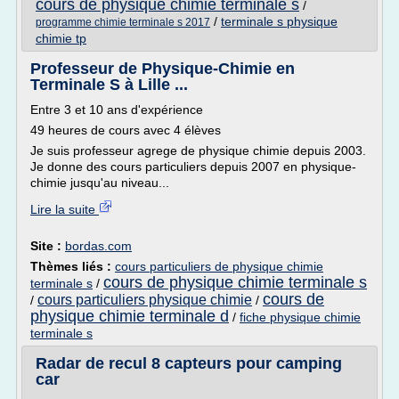
cours de physique chimie terminale s
/
/
terminale s physique
programme chimie terminale s 2017
chimie tp
Professeur de Physique-Chimie en
Terminale S à Lille ...
Entre 3 et 10 ans d'expérience
49 heures de cours avec 4 élèves
Je suis professeur agrege de physique chimie depuis 2003.
Je donne des cours particuliers depuis 2007 en physique-
chimie jusqu'au niveau...
Lire la suite
Site :
bordas.com
Thèmes liés :
cours particuliers de physique chimie
cours de physique chimie terminale s
terminale s
/
cours de
cours particuliers physique chimie
/
/
physique chimie terminale d
/
fiche physique chimie
terminale s
Radar de recul 8 capteurs pour camping
car