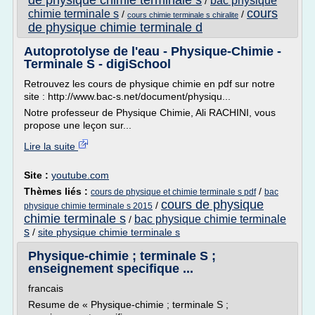
de physique chimie terminale s
bac physique
/
cours
chimie terminale s
/
/
cours chimie terminale s chiralite
de physique chimie terminale d
Autoprotolyse de l'eau - Physique-Chimie -
Terminale S - digiSchool
Retrouvez les cours de physique chimie en pdf sur notre
site : http://www.bac-s.net/document/physiqu...
Notre professeur de Physique Chimie, Ali RACHINI, vous
propose une leçon sur...
Lire la suite
Site :
youtube.com
Thèmes liés :
/
cours de physique et chimie terminale s pdf
bac
cours de physique
/
physique chimie terminale s 2015
chimie terminale s
bac physique chimie terminale
/
s
/
site physique chimie terminale s
Physique-chimie ; terminale S ;
enseignement specifique ...
francais
Resume de « Physique-chimie ; terminale S ;