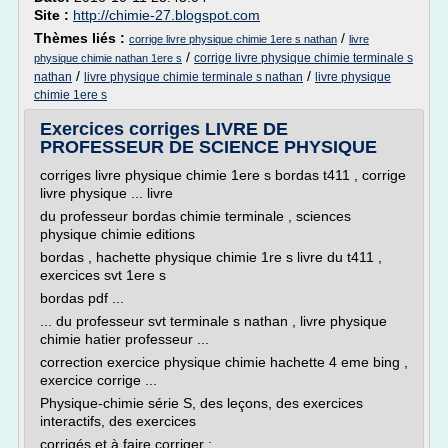
Site :
http://chimie-27.blogspot.com
Thèmes liés :
/
corrige livre physique chimie 1ere s nathan
livre
/
corrige livre physique chimie terminale s
physique chimie nathan 1ere s
/
/
nathan
livre physique chimie terminale s nathan
livre physique
chimie 1ere s
Exercices corriges LIVRE DE
PROFESSEUR DE SCIENCE PHYSIQUE
corriges livre physique chimie 1ere s bordas t411 , corrige
livre physique ... livre
du professeur bordas chimie terminale , sciences
physique chimie editions
bordas , hachette physique chimie 1re s livre du t411 ,
exercices svt 1ere s
bordas pdf ...
... du professeur svt terminale s nathan , livre physique
chimie hatier professeur ...
correction exercice physique chimie hachette 4 eme bing ,
exercice corrige ...
Physique-chimie série S, des leçons, des exercices
interactifs, des exercices
corrigés et à faire corriger :