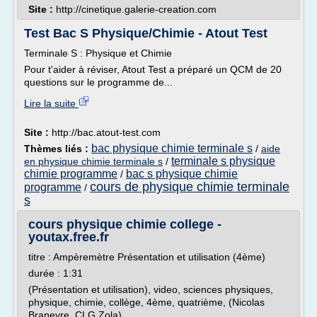
Site :
http://cinetique.galerie-creation.com
Test Bac S Physique/Chimie - Atout Test
Terminale S : Physique et Chimie
Pour t'aider à réviser, Atout Test a préparé un QCM de 20
questions sur le programme de...
Lire la suite
Site :
http://bac.atout-test.com
bac physique chimie terminale s
Thèmes liés :
/
aide
terminale s physique
en physique chimie terminale s
/
chimie programme
bac s physique chimie
/
cours de physique chimie terminale
programme
/
s
cours physique chimie college -
youtax.free.fr
titre : Ampèremètre Présentation et utilisation (4ème)
durée : 1:31
(Présentation et utilisation), video, sciences physiques,
physique, chimie, collège, 4ème, quatrième, (Nicolas
Braneyre, CLG Zola) ...