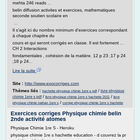
mehta 246 reads ...
belin diffusion activites et exercices, mathematiques
seconde soutien scolaire en
...
Il s'agit ici du nombre minimum d'exercices correspondant
à chaque chapitre du
cours et qui seront corrigés en classe. Il est fortement ...
CH 2 Interactions
fondamentales , cohésion de la matière. 12 p 23 ;17 p 24
;18 p 24...
Lire la suite
Site :
http://www.exocorriges.com
Thèmes liés :
/
livre physique
hachette physique chimie 1ere s pdf
/
/
chimie 1ere s pdf
livre physique chimie 1ere s hachette 2011
livre
/
physique chimie nathan 1ere s
corrige physique chimie 1ere s hachette
Exercices corriges Physique chimie belin
2nde activité atomes
Physique Chimie 1re S - Heroku
physique chimie 1re s hachette education - d couvrez la pr