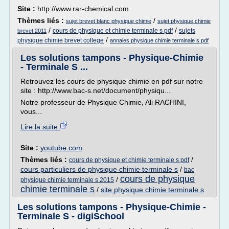
Site :
http://www.rar-chemical.com
Thèmes liés :
/
sujet brevet blanc physique chimie
sujet physique chimie
/
/
cours de physique et chimie terminale s pdf
sujets
brevet 2011
/
physique chimie brevet college
annales physique chimie terminale s pdf
Les solutions tampons - Physique-Chimie
- Terminale S ...
Retrouvez les cours de physique chimie en pdf sur notre
site : http://www.bac-s.net/document/physiqu...
Notre professeur de Physique Chimie, Ali RACHINI,
vous...
Lire la suite
Site :
youtube.com
Thèmes liés :
/
cours de physique et chimie terminale s pdf
cours particuliers de physique chimie terminale s
/
bac
cours de physique
/
physique chimie terminale s 2015
chimie terminale s
/
site physique chimie terminale s
Les solutions tampons - Physique-Chimie -
Terminale S - digiSchool