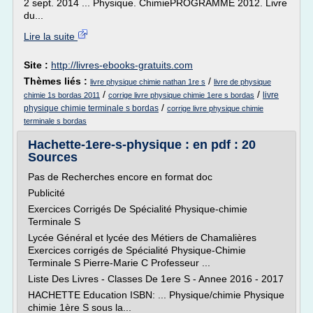
2 sept. 2014 ... Physique. ChimiePROGRAMME 2012. Livre
du...
Lire la suite
Site :
http://livres-ebooks-gratuits.com
Thèmes liés :
/
livre physique chimie nathan 1re s
livre de physique
/
/
livre
chimie 1s bordas 2011
corrige livre physique chimie 1ere s bordas
/
physique chimie terminale s bordas
corrige livre physique chimie
terminale s bordas
Hachette-1ere-s-physique : en pdf : 20
Sources
Pas de Recherches encore en format doc
Publicité
Exercices Corrigés De Spécialité Physique-chimie
Terminale S
Lycée Général et lycée des Métiers de Chamalières
Exercices corrigés de Spécialité Physique-Chimie
Terminale S Pierre-Marie C Professeur ...
Liste Des Livres - Classes De 1ere S - Annee 2016 - 2017
HACHETTE Education ISBN: ... Physique/chimie Physique
chimie 1ère S sous la...