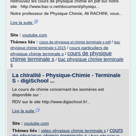
Retrouvez les cours de physique chimie en pdf sur notre
site : http://www.bac-s.net/document/physiqu...
Notre professeur de Physique Chimie, Ali RACHINI, vous...
Lire la suite
Site :
youtube.com
Thèmes liés :
/
cours de physique et chimie terminale s pdf
bac
/
cours particuliers de
physique chimie terminale s 2015
cours de physique
physique chimie terminale s
/
chimie terminale s
bac physique chimie terminale
/
s
La chiralité - Physique-Chimie - Terminale
S - digiSchool ...
Le cours de chimie concernant les isomères est
disponible sur :
RDV sur le site http://www.digischool.fr/...
Lire la suite
Site :
youtube.com
cours
Thèmes liés :
video physique chimie terminale s
/