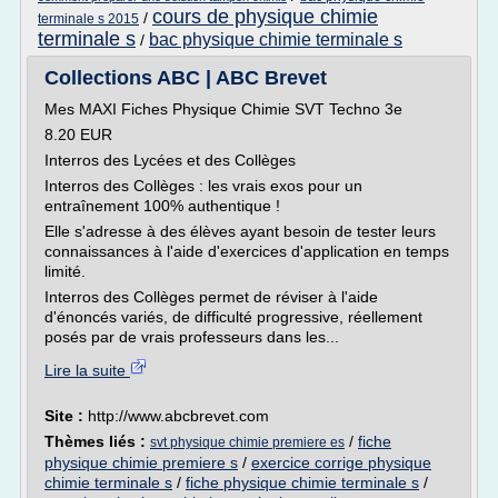
cours de physique chimie
/
terminale s 2015
terminale s
bac physique chimie terminale s
/
Collections ABC | ABC Brevet
Mes MAXI Fiches Physique Chimie SVT Techno 3e
8.20 EUR
Interros des Lycées et des Collèges
Interros des Collèges : les vrais exos pour un
entraînement 100% authentique !
Elle s'adresse à des élèves ayant besoin de tester leurs
connaissances à l'aide d'exercices d'application en temps
limité.
Interros des Collèges permet de réviser à l'aide
d'énoncés variés, de difficulté progressive, réellement
posés par de vrais professeurs dans les...
Lire la suite
Site :
http://www.abcbrevet.com
Thèmes liés :
/
fiche
svt physique chimie premiere es
physique chimie premiere s
/
exercice corrige physique
chimie terminale s
/
fiche physique chimie terminale s
/