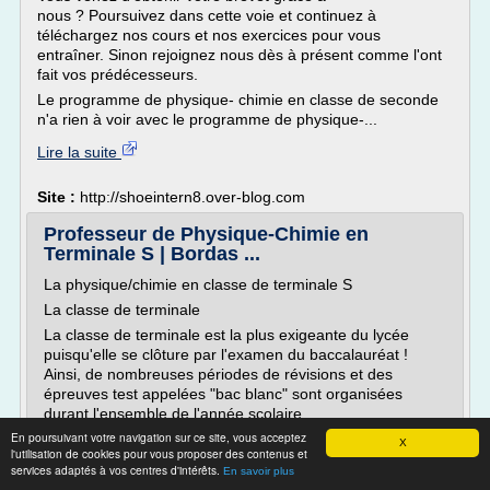
nous ? Poursuivez dans cette voie et continuez à
téléchargez nos cours et nos exercices pour vous
entraîner. Sinon rejoignez nous dès à présent comme l'ont
fait vos prédécesseurs.
Le programme de physique- chimie en classe de seconde
n'a rien à voir avec le programme de physique-...
Lire la suite
Site :
http://shoeintern8.over-blog.com
Professeur de Physique-Chimie en
Terminale S | Bordas ...
La physique/chimie en classe de terminale S
La classe de terminale
La classe de terminale est la plus exigeante du lycée
puisqu'elle se clôture par l'examen du baccalauréat !
Ainsi, de nombreuses périodes de révisions et des
épreuves test appelées "bac blanc" sont organisées
durant l'ensemble de l'année scolaire.
En poursuivant votre navigation sur ce site, vous acceptez
Le bac, un diplôme nécessaire pour la poursuite des
X
l'utilisation de cookies pour vous proposer des contenus et
études supérieures...
services adaptés à vos centres d'intérêts.
En savoir plus