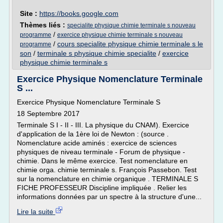
Site :
https://books.google.com
Thèmes liés :
specialite physique chimie terminale s nouveau
/
programme
exercice physique chimie terminale s nouveau
/
cours specialite physique chimie terminale s le
programme
son
/
terminale s physique chimie specialite
/
exercice
physique chimie terminale s
Exercice Physique Nomenclature Terminale
S ...
Exercice Physique Nomenclature Terminale S
18 Septembre 2017
Terminale S I - II - III. La physique du CNAM). Exercice
d'application de la 1ère loi de Newton : (source .
Nomenclature acide aminés : exercice de sciences
physiques de niveau terminale - Forum de physique -
chimie. Dans le même exercice. Test nomenclature en
chimie orga. chimie terminale s. François Passebon. Test
sur la nomenclature en chimie organique . TERMINALE S
FICHE PROFESSEUR Discipline impliquée . Relier les
informations données par un spectre à la structure d'une...
Lire la suite