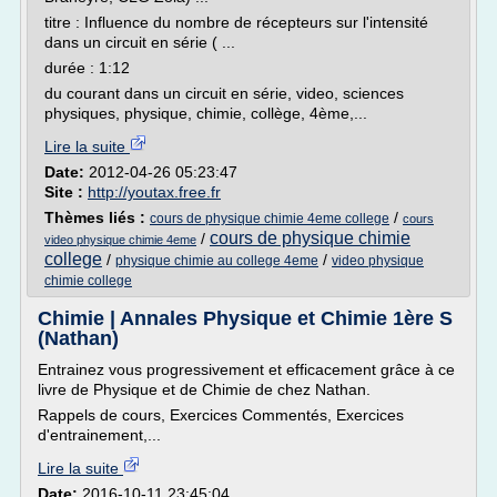
titre : Influence du nombre de récepteurs sur l'intensité
dans un circuit en série ( ...
durée : 1:12
du courant dans un circuit en série, video, sciences
physiques, physique, chimie, collège, 4ème,...
Lire la suite
Date:
2012-04-26 05:23:47
Site :
http://youtax.free.fr
Thèmes liés :
/
cours de physique chimie 4eme college
cours
cours de physique chimie
/
video physique chimie 4eme
college
/
/
physique chimie au college 4eme
video physique
chimie college
Chimie | Annales Physique et Chimie 1ère S
(Nathan)
Entrainez vous progressivement et efficacement grâce à ce
livre de Physique et de Chimie de chez Nathan.
Rappels de cours, Exercices Commentés, Exercices
d'entrainement,...
Lire la suite
Date:
2016-10-11 23:45:04