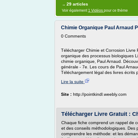
29 articles
→
Voir également
1 Vidéos
pour ce thème
Chimie Organique Paul Arnaud Pdf
0 Comments
Télécharger Chimie et Corrosion Livre
organique des processus biologiques L
chimie organique, Paul Arnaud. Découv
générale - 7e. Les cours de Paul Arnau
Téléchargement légal des livres écrits p
Lire la suite
Site :
http://pointkindl.weebly.com
Télécharger Livre Gratuit : 
Chaque fiche comprend un rappel de cou
et des conseils méthodologiques. Des pr
comprendre les méthode: et les démarc