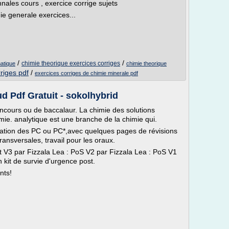
nales cours , exercice corrige sujets
ie generale exercices...
/
/
chimie theorique exercices corriges
atique
chimie theorique
riges pdf
/
exercices corriges de chimie minerale pdf
 Pdf Gratuit - sokolhybrid
ncours ou de baccalaur. La chimie des solutions
ie. analytique est une branche de la chimie qui.
ion des PC ou PC*,avec quelques pages de révisions
ansversales, travail pour les oraux.
t V3 par Fizzala Lea : PoS V2 par Fizzala Lea : PoS V1
 kit de survie d'urgence post.
nts!