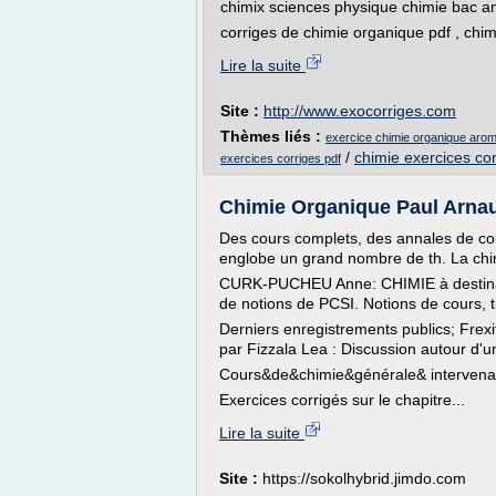
chimix sciences physique chimie bac an
corriges de chimie organique pdf , chim
Lire la suite
Site :
http://www.exocorriges.com
Thèmes liés :
exercice chimie organique arom
/
chimie exercices cor
exercices corriges pdf
Chimie Organique Paul Arnaud
Des cours complets, des annales de co
englobe un grand nombre de th. La chim
CURK-PUCHEU Anne: CHIMIE à destinat
de notions de PCSI. Notions de cours, tr
Derniers enregistrements publics; Frexi
par Fizzala Lea : Discussion autour d'un
Cours&de&chimie&générale& intervena
Exercices corrigés sur le chapitre...
Lire la suite
Site :
https://sokolhybrid.jimdo.com