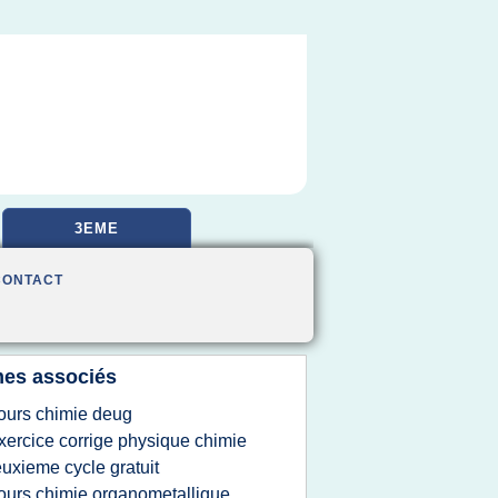
3EME
CONTACT
es associés
ours chimie deug
xercice corrige physique chimie
uxieme cycle gratuit
ours chimie organometallique