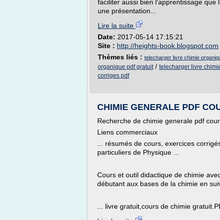
faciliter aussi bien l'apprentissage qu
une présentation...
Lire la suite
Date:
2017-05-14 17:15:21
Site :
http://heights-book.blogspot.com
Thèmes liés :
telecharger livre chimie organiqu
/
organique pdf gratuit
telecharger livre chimi
corriges pdf
CHIMIE GENERALE PDF COU
Recherche de chimie generale pdf cours
Liens commerciaux
... résumés de cours, exercices corrigés
particuliers de Physique ...
Cours et outil didactique de chimie ave
débutant aux bases de la chimie en suiva
... livre gratuit,cours de chimie gratui