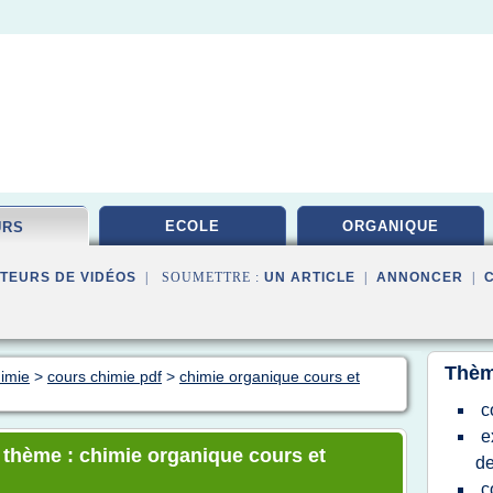
ECOLE
ORGANIQUE
URS
TEURS DE VIDÉOS
| SOUMETTRE :
UN ARTICLE
|
ANNONCER
|
Thèm
himie
>
cours chimie pdf
>
chimie organique cours et
c
e
e thème : chimie organique cours et
de
c