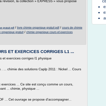
e la révision, la collection » EXPRESS » vous propose
co
e
e
a
/
/
livre chimie organique gratuit pdf
cours de chimie
e gratuit pdf
/
e organique gratuit
chimie organique cours et exercices
RS ET EXERCICES CORRIGES L1 ...
 et exercices corriges l1 physique
 . ... chimie des solutions Caplp 2011 : Nickel ... Cours
c exercices ... Ce site est conçu comme un cours,
nt ... chimie, physique ...
t.PDF ... Cet ouvrage se propose d'accompagner...