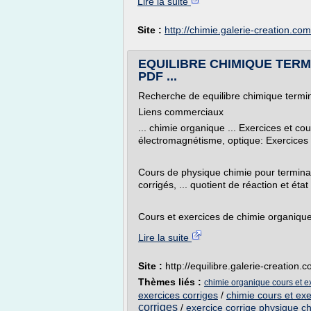
Lire la suite
Site :
http://chimie.galerie-creation.com
EQUILIBRE CHIMIQUE TER
PDF ...
Recherche de equilibre chimique termin
Liens commerciaux
... chimie organique ... Exercices et 
électromagnétisme, optique: Exercices .
Cours de physique chimie pour terminale
corrigés, ... quotient de réaction et état 
Cours et exercices de chimie organique.
Lire la suite
Site :
http://equilibre.galerie-creation.
Thèmes liés :
chimie organique cours et ex
exercices corriges
/
chimie cours et exe
corriges
/
exercice corrige physique ch