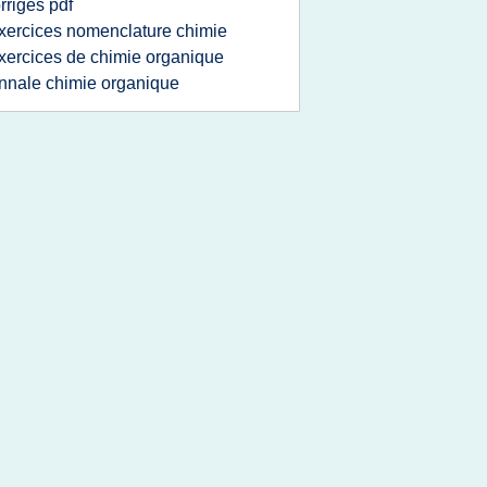
rriges pdf
xercices nomenclature chimie
xercices de chimie organique
nnale chimie organique