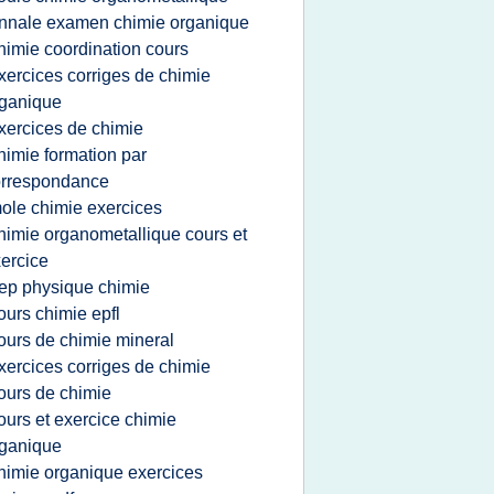
nnale examen chimie organique
himie coordination cours
xercices corriges de chimie
ganique
xercices de chimie
himie formation par
orrespondance
ole chimie exercices
himie organometallique cours et
ercice
ep physique chimie
ours chimie epfl
ours de chimie mineral
xercices corriges de chimie
ours de chimie
ours et exercice chimie
ganique
himie organique exercices