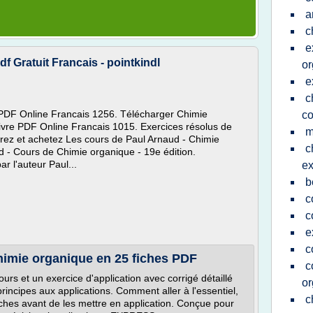
a
c
e
 Gratuit Francais - pointkindl
or
e
c
 PDF Online Francais 1256. Télécharger Chimie
c
ivre PDF Online Francais 1015. Exercices résolus de
m
rez et achetez Les cours de Paul Arnaud - Chimie
c
d - Cours de Chimie organique - 19e édition.
ar l'auteur Paul...
ex
b
c
c
e
c
Chimie organique en 25 fiches PDF
c
rs et un exercice d'application avec corrigé détaillé
or
incipes aux applications. Comment aller à l'essentiel,
c
hes avant de les mettre en application. Conçue pour