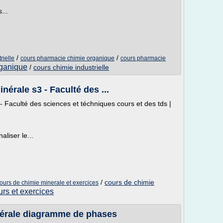
...
/
/
rielle
cours pharmacie chimie organique
cours pharmacie
rganique
/
cours chimie industrielle
érale s3 - Faculté des ...
 Faculté des sciences et téchniques cours et des tds |
liser le...
/
cours de chimie
ours de chimie minerale et exercices
urs et exercices
nérale diagramme de phases