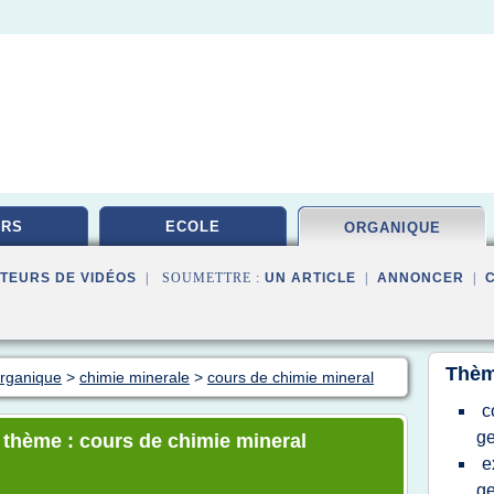
URS
ECOLE
ORGANIQUE
TEURS DE VIDÉOS
| SOUMETTRE :
UN ARTICLE
|
ANNONCER
|
Thèm
organique
>
chimie minerale
>
cours de chimie mineral
c
ge
e thème : cours de chimie mineral
e
ge