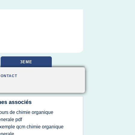
3EME
CONTACT
es associés
ours de chimie organique
nerale pdf
xemple qcm chimie organique
nerale