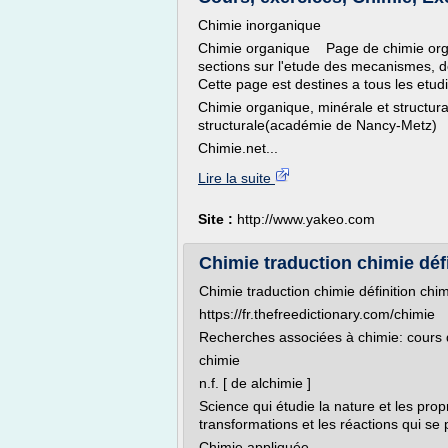
Chimie inorganique
Chimie organique Page de chimie orga
sections sur l'etude des mecanismes, d
Cette page est destines a tous les etu
Chimie organique, minérale et structu
structurale(académie de Nancy-Metz)
Chimie.net...
Lire la suite
Site :
http://www.yakeo.com
Chimie traduction chimie défi
Chimie traduction chimie définition chim
https://fr.thefreedictionary.com/chimie
Recherches associées à chimie: cours 
chimie
n.f. [ de alchimie ]
Science qui étudie la nature et les pro
transformations et les réactions qui se
Chimie appliquée,