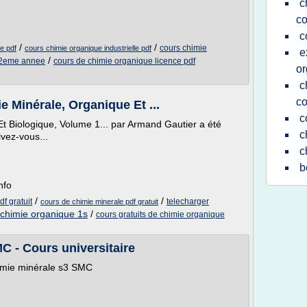
c
co
c
/
/
cours chimie
le pdf
cours chimie organique industrielle pdf
e
/
 2eme annee
cours de chimie organique licence pdf
or
c
co
e Minérale, Organique Et ...
c
t Biologique, Volume 1... par Armand Gautier a été
c
vez-vous...
c
b
nfo
/
/
f gratuit
telecharger
cours de chimie minerale pdf gratuit
 chimie organique 1s
/
cours gratuits de chimie organique
C - Cours universitaire
imie minérale s3 SMC