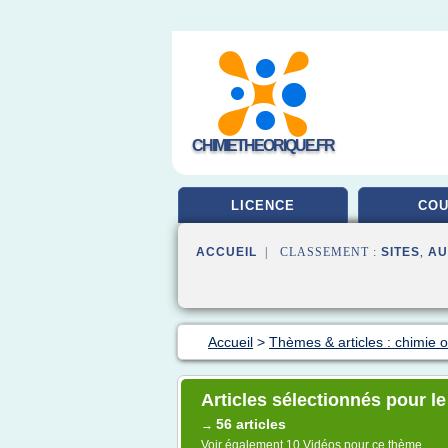
CHIMIETHEORIQUE.FR
LICENCE
CO
ACCUEIL
| CLASSEMENT :
SITES
,
AU
Accueil
>
Thèmes & articles : chimie 
Articles sélectionnés pour l
56 articles
→
Voir également
10 Vidéos
pour ce thème