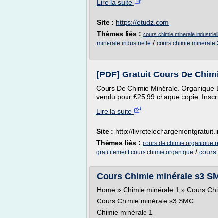
Lire la suite
Site :
https://etudz.com
Thèmes liés :
cours chimie minerale industriel
/
minerale industrielle
cours chimie minerale
[PDF] Gratuit Cours De Chimi
Cours De Chimie Minérale, Organique E
vendu pour £25.99 chaque copie. Inscri
Lire la suite
Site :
http://livretelechargementgratuit.i
Thèmes liés :
cours de chimie organique pd
/
cours
gratuitement cours chimie organique
Cours Chimie minérale s3 SM
Home » Chimie minérale 1 » Cours Ch
Cours Chimie minérale s3 SMC
Chimie minérale 1