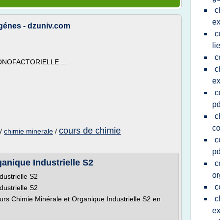
c
ex
ogénes - dzuniv.com
c
li
c
MONOFACTORIELLE ...
c
ex
c
pd
c
co
cours de chimie
/
chimie minerale
/
c
pd
anique Industrielle S2
c
or
ustrielle S2
c
ustrielle S2
c
rs Chimie Minérale et Organique Industrielle S2 en
ex