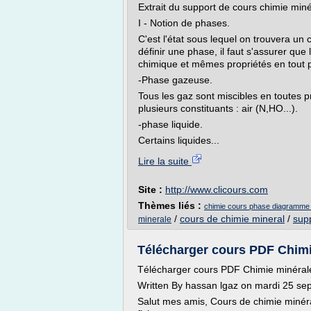
Extrait du support de cours chimie mi
I - Notion de phases.
C'est l'état sous lequel on trouvera un
définir une phase, il faut s'assurer q
chimique et mêmes propriétés en tout p
-Phase gazeuse.
Tous les gaz sont miscibles en toutes 
plusieurs constituants : air (N,HO...).
-phase liquide.
Certains liquides...
Lire la suite
Site :
http://www.clicours.com
Thèmes liés :
chimie cours phase diagramme
/
cours de chimie mineral
/
sup
minerale
Télécharger cours PDF Chimie 
Télécharger cours PDF Chimie minérale d
Written By hassan lgaz on mardi 25 se
Salut mes amis, Cours de chimie minérale