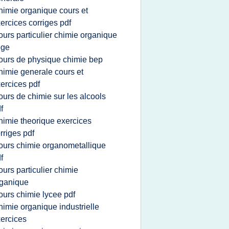
himie organique cours et
ercices corriges pdf
ours particulier chimie organique
ege
ours de physique chimie bep
himie generale cours et
ercices pdf
ours de chimie sur les alcools
f
himie theorique exercices
rriges pdf
ours chimie organometallique
f
ours particulier chimie
ganique
ours chimie lycee pdf
himie organique industrielle
ercices