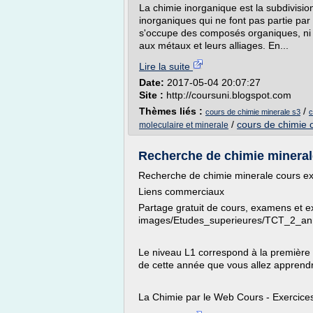
La chimie inorganique est la subdivisio
inorganiques qui ne font pas partie par
s'occupe des composés organiques, ni d
aux métaux et leurs alliages. En...
Lire la suite
Date:
2017-05-04 20:07:27
Site :
http://coursuni.blogspot.com
Thèmes liés :
/
cours de chimie minerale s3
c
/
cours de chimie o
moleculaire et minerale
Recherche de chimie minerale
Recherche de chimie minerale cours exe
Liens commerciaux
Partage gratuit de cours, examens et ex
images/Etudes_superieures/TCT_2_ann
Le niveau L1 correspond à la première
de cette année que vous allez apprendre 
La Chimie par le Web Cours - Exercices 