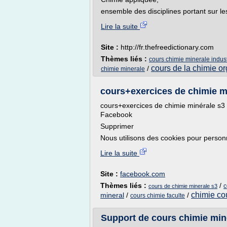
ensemble des disciplines portant sur les
Lire la suite
Site :
http://fr.thefreedictionary.com
Thèmes liés :
cours chimie minerale indust
cours de la chimie o
/
chimie minerale
cours+exercices de chimie min
cours+exercices de chimie minérale s3 -
Facebook
Supprimer
Nous utilisons des cookies pour personna
Lire la suite
Site :
facebook.com
Thèmes liés :
/
c
cours de chimie minerale s3
chimie co
mineral
/
/
cours chimie faculte
Support de cours chimie mi