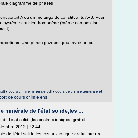
nérale diagramme de phases
 constituant A ou un mélange de constituants A+B. Pour
ue le système est bien homogène (même composition
oint).
proportions. Une phase gazeuse peut avoir un ou
/
/
cours chimie minerale pdf
cours de chimie generale et
 pdf
port de cours chimie ens
minérale de l'état solide,les ...
e l'état solide,les cristaux ioniques gratuit
ptembre 2012 | 22:44
 de l'état solide,les cristaux ionique gratuit sur un