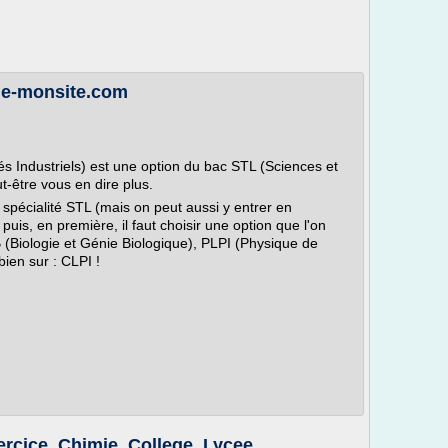
t.e-monsite.com
s Industriels) est une option du bac STL (Sciences et
t-être vous en dire plus.
spécialité STL (mais on peut aussi y entrer en
uis, en première, il faut choisir une option que l'on
GB (Biologie et Génie Biologique), PLPI (Physique de
bien sur : CLPI !
rcice, Chimie, College, Lycee ...