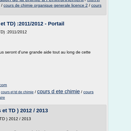
cours et
/
cours de chimie organique generale licence 2
/
cours
t TD) :2011/2012 - Portail
t TD) :2011/2012
s seront d'une grande aide tout au long de cette
.com
cours d ete chimie
/
/
/
cours
cours et td de chimie
aire
 et TD ) 2012 / 2013
et TD ) 2012 / 2013