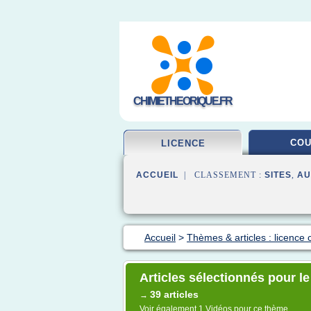
CHIMIETHEORIQUE.FR
CO
LICENCE
ACCUEIL
| CLASSEMENT :
SITES
,
AU
Accueil
>
Thèmes & articles : licence 
Articles sélectionnés pour le
39 articles
→
Voir également
1 Vidéos
pour ce thème