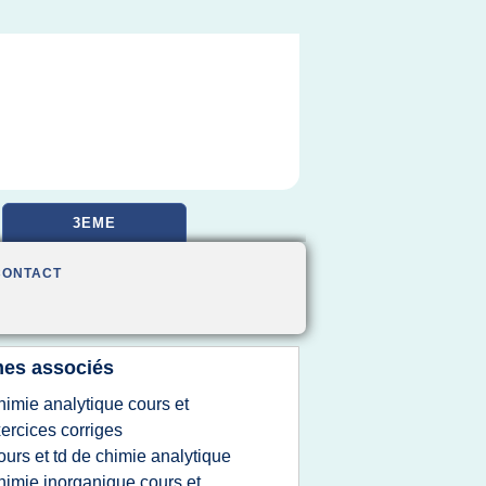
3EME
CONTACT
es associés
himie analytique cours et
ercices corriges
ours et td de chimie analytique
himie inorganique cours et