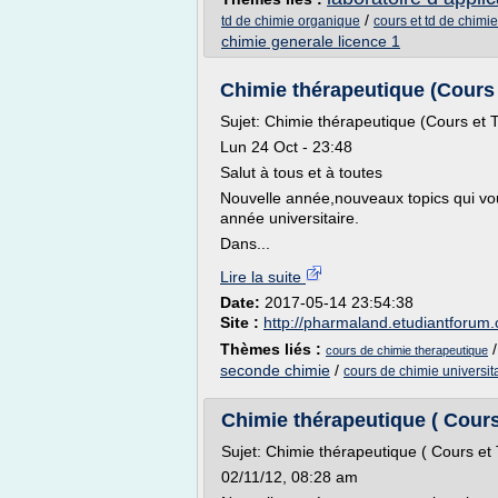
/
td de chimie organique
cours et td de chimie
chimie generale licence 1
Chimie thérapeutique (Cours e
Sujet: Chimie thérapeutique (Cours e
Lun 24 Oct - 23:48
Salut à tous et à toutes
Nouvelle année,nouveaux topics qui vou
année universitaire.
Dans...
Lire la suite
Date:
2017-05-14 23:54:38
Site :
http://pharmaland.etudiantforum
Thèmes liés :
cours de chimie therapeutique
seconde chimie
/
cours de chimie universit
Chimie thérapeutique ( Cours
Sujet: Chimie thérapeutique ( Cours 
02/11/12, 08:28 am