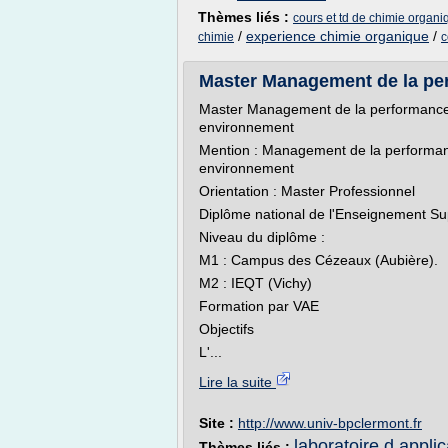
Thèmes liés :
cours et td de chimie organi
/
experience chimie organique
/
chimie
c
Master Management de la perf
Master Management de la performance e
environnement
Mention : Management de la performance
environnement
Orientation : Master Professionnel
Diplôme national de l'Enseignement Su
Niveau du diplôme :
M1 : Campus des Cézeaux (Aubière).
M2 : IEQT (Vichy)
Formation par VAE
Objectifs
L'...
Lire la suite
Site :
http://www.univ-bpclermont.fr
laboratoire d appli
Thèmes liés :