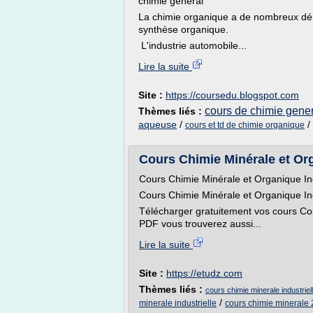
chimie général
La chimie organique a de nombreux déb
synthèse organique.
L'industrie automobile...
Lire la suite
Site :
https://coursedu.blogspot.com
cours de chimie gene
Thèmes liés :
aqueuse
/
/
cours et td de chimie organique
Cours Chimie Minérale et Org
Cours Chimie Minérale et Organique Ind
Cours Chimie Minérale et Organique Ind
Télécharger gratuitement vos cours Cou
PDF vous trouverez aussi...
Lire la suite
Site :
https://etudz.com
Thèmes liés :
cours chimie minerale industriel
/
minerale industrielle
cours chimie minerale