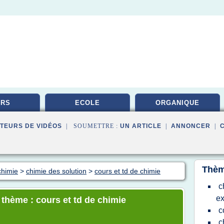
URS
ECOLE
ORGANIQUE
TEURS DE VIDÉOS
| SOUMETTRE :
UN ARTICLE
|
ANNONCER
|
Thèm
chimie
>
chimie des solution
>
cours et td de chimie
c
ex
 thème : cours et td de chimie
c
c