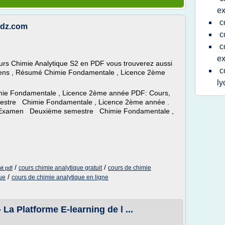
ex
c
udz.com
c
c
ex
urs Chimie Analytique S2 en PDF vous trouverez aussi
c
mens , Résumé Chimie Fondamentale , Licence 2ème
ly
mie Fondamentale , Licence 2ème année PDF: Cours,
stre Chimie Fondamentale , Licence 2ème année .
s, Examen Deuxième semestre Chimie Fondamentale ,
/
/
cours chimie analytique gratuit
cours de chimie
it pdf
/
que
cours de chimie analytique en ligne
La Platforme E-learning de l ...