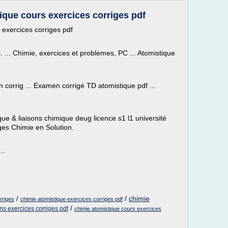
ique cours exercices corriges pdf
exercices corriges pdf
. ... Chimie, exercices et problemes, PC ... Atomistique
orrig ... Examen corrigé TD atomistique pdf ...
stique & liaisons chimique deug licence s1 l1 université
iges Chimie en Solution.
..
/
/
chimie
rriges
chimie atomistique exercices corriges pdf
/
ns exercices corriges pdf
chimie atomistique cours exercices