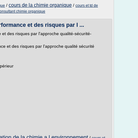
cours de la chimie organique
/
/
que
cours et td de
onsultant chimie organique
ormance et des risques par l ...
t des risques par l'approche qualité-sécurité-
 et des risques par l'approche qualité sécurité
périeur
cation de la chimie a l environnement
/