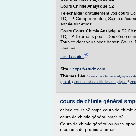
Cours Chimie Analytique S2
Télécharger gratuitement vos cours Co
TD, TP, Compte rendus, Sujets d'éxa
année sur etudz..
Cours Cours Chimie Analytique S2 Ch
TD, TP, Examens pour Deuxième seme
Tous ce dont vous avez besoin Cour
Licence...
Lire la suite
Site :
https://etudz.com
Thèmes liés :
cours de chimie analytique gratu
/
/
gratuit
cours et td de chimie analytique
cou
cours de chimie général smpc
chimie cours s2 smpc cours de chimie 
cours de chimie général smpc s2
Cours de chimie général ou aussi appe
étudiants de première année