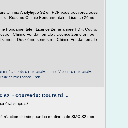
urs Chimie Analytique S2 en PDF vous trouverez aussi
mens , Résumé Chimie Fondamentale , Licence 2ème
imie Fondamentale , Licence 2ème année PDF: Cours,
stre Chimie Fondamentale , Licence 2ème année .
s, Examen Deuxième semestre Chimie Fondamentale ,
/
/
cours de chimie analytique pdf
cours chimie analytique
it pdf
rs de chimie licence 1 pdf
 s2 ~ coursedu: Cours td ...
général smpc s2
lé réaction chimie pour les étudiants de SMC S2 des