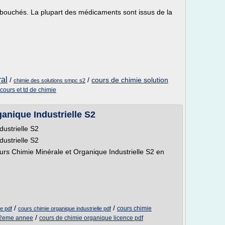
ouchés. La plupart des médicaments sont issus de la
ral
/
/
cours de chimie solution
chimie des solutions smpc s2
cours et td de chimie
anique Industrielle S2
ustrielle S2
ustrielle S2
rs Chimie Minérale et Organique Industrielle S2 en
/
/
cours chimie
le pdf
cours chimie organique industrielle pdf
/
 2eme annee
cours de chimie organique licence pdf