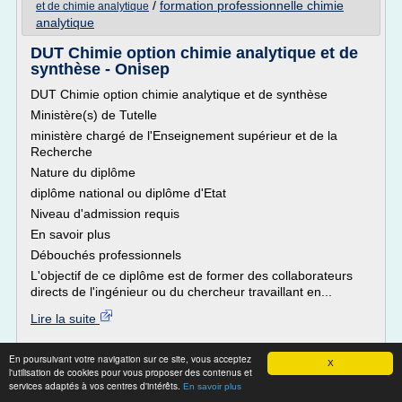
/
formation professionnelle chimie
et de chimie analytique
analytique
DUT Chimie option chimie analytique et de
synthèse - Onisep
DUT Chimie option chimie analytique et de synthèse
Ministère(s) de Tutelle
ministère chargé de l'Enseignement supérieur et de la
Recherche
Nature du diplôme
diplôme national ou diplôme d'Etat
Niveau d'admission requis
En savoir plus
Débouchés professionnels
L'objectif de ce diplôme est de former des collaborateurs
directs de l'ingénieur ou du chercheur travaillant en...
Lire la suite
Site :
http://www.onisep.fr
En poursuivant votre navigation sur ce site, vous acceptez
X
l'utilisation de cookies pour vous proposer des contenus et
Thèmes liés :
licence professionnelle chimie analytique controle
services adaptés à vos centres d'intérêts.
En savoir plus
laboratoire de chimie analytique
/
qualite environnement