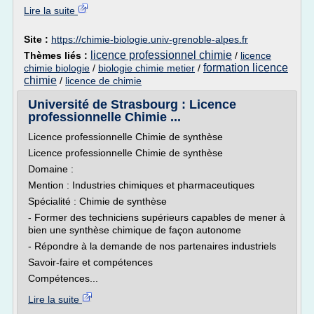
Lire la suite
Site :
https://chimie-biologie.univ-grenoble-alpes.fr
licence professionnel chimie
Thèmes liés :
/
licence
formation licence
chimie biologie
/
biologie chimie metier
/
chimie
/
licence de chimie
Université de Strasbourg : Licence
professionnelle Chimie ...
Licence professionnelle Chimie de synthèse
Licence professionnelle Chimie de synthèse
Domaine :
Mention : Industries chimiques et pharmaceutiques
Spécialité : Chimie de synthèse
- Former des techniciens supérieurs capables de mener à
bien une synthèse chimique de façon autonome
- Répondre à la demande de nos partenaires industriels
Savoir-faire et compétences
Compétences...
Lire la suite