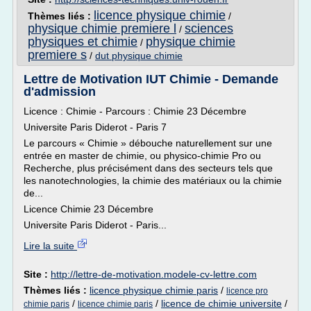
licence physique chimie
Thèmes liés :
/
physique chimie premiere l
sciences
/
physiques et chimie
physique chimie
/
premiere s
/
dut physique chimie
Lettre de Motivation IUT Chimie - Demande
d'admission
Licence : Chimie - Parcours : Chimie 23 Décembre
Universite Paris Diderot - Paris 7
Le parcours « Chimie » débouche naturellement sur une
entrée en master de chimie, ou physico-chimie Pro ou
Recherche, plus précisément dans des secteurs tels que
les nanotechnologies, la chimie des matériaux ou la chimie
de...
Licence Chimie 23 Décembre
Universite Paris Diderot - Paris...
Lire la suite
Site :
http://lettre-de-motivation.modele-cv-lettre.com
Thèmes liés :
licence physique chimie paris
/
licence pro
/
/
licence de chimie universite
/
chimie paris
licence chimie paris