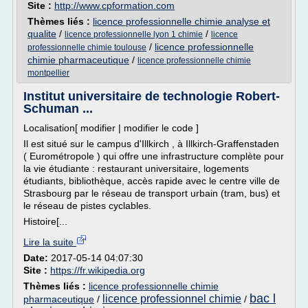
Site :
http://www.cpformation.com
Thèmes liés :
licence professionnelle chimie analyse et
qualite
/
/
licence professionnelle lyon 1 chimie
licence
/
licence professionnelle
professionnelle chimie toulouse
chimie pharmaceutique
/
licence professionnelle chimie
montpellier
Institut universitaire de technologie Robert-
Schuman ...
Localisation[ modifier | modifier le code ]
Il est situé sur le campus d'Illkirch , à Illkirch-Graffenstaden
( Eurométropole ) qui offre une infrastructure complète pour
la vie étudiante : restaurant universitaire, logements
étudiants, bibliothèque, accès rapide avec le centre ville de
Strasbourg par le réseau de transport urbain (tram, bus) et
le réseau de pistes cyclables.
Histoire[...
Lire la suite
Date:
2017-05-14 04:07:30
Site :
https://fr.wikipedia.org
Thèmes liés :
licence professionnelle chimie
bac l
licence professionnel chimie
pharmaceutique
/
/