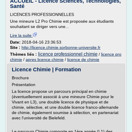
ACCUEIL - Licence Sciences, Technologies,
Santé
LICENCES PROFESSIONNELLES
Une mineure L2 Pro Chimie est proposée aux étudiants
souhaitant se diriger vers une...
Lire la suite
Date:
2018-04-16 23:36:53
Site :
http://licence.chimie.sorbonne-universite.fr
licence professionnel chimie
Thèmes liés :
/
licence pro
chimie
/
apres licence chimie
/
licence de chimie
Licence Chimie | Formation
Brochure
Présentation
La licence propose un parcours principal en chimie
(éventuellement associé à une mineure Chimie pour le
Vivant en L3), une double licence de physique et de
chimie, sélective, et une double licence franco-allemande
de chimie, également soumise à sélection, en partenariat
avec l'université de Bielefeld.
Le parcours Chimie comporte en 1ère année (L1) des...