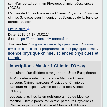
sein d'un portail commun Physique, chimie, géosciences
(PCGS).
L'année de L1 des licences de Chimie, Physique, Physique-
chimie, Sciences pour l'ingénieur et Sciences de la Terre se
déroule au sein...
Lire la suite
Date:
2018-04-17 19:02:14
Site :
https://formations.univ-rennes1.fr
Thèmes liés :
/
programme licence physique chimie l1
licence
/
programme licence physique chimie
/
physique chimie rennes
licence physique chimie
sciences physiques et
/
chimie
Inscription - Master 1 Chimie d'Orsay
4- titulaire d'un diplôme étranger hors Union Européenne
1- Vous êtes étudiant en Licence Mention Chimie
parcours Chimie, parcours Physique et Chimie ou
parcours Biologie et Chimie de l'UFR des Sciences
d'Orsay
Les étudiants inscrits en troisième année de Licence
mention Chimie parcours Chimie, parcours Physique et
Chimie ou parcours Biologie et Chimie à l'UFR des