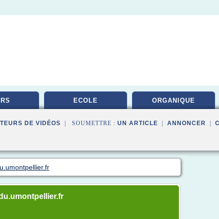
URS
ECOLE
ORGANIQUE
TEURS DE VIDÉOS
| SOUMETTRE :
UN ARTICLE
|
ANNONCER
|
u.umontpellier.fr
edu.umontpellier.fr