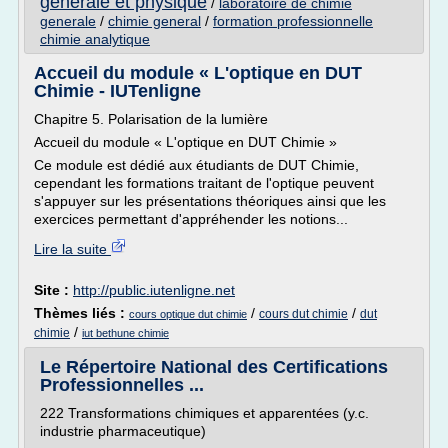
generale et physique
/
laboratoire de chimie
generale
/
chimie general
/
formation professionnelle
chimie analytique
Accueil du module « L'optique en DUT
Chimie - IUTenligne
Chapitre 5. Polarisation de la lumière
Accueil du module « L'optique en DUT Chimie »
Ce module est dédié aux étudiants de DUT Chimie,
cependant les formations traitant de l'optique peuvent
s'appuyer sur les présentations théoriques ainsi que les
exercices permettant d'appréhender les notions...
Lire la suite
Site :
http://public.iutenligne.net
Thèmes liés :
/
/
cours dut chimie
dut
cours optique dut chimie
/
chimie
iut bethune chimie
Le Répertoire National des Certifications
Professionnelles ...
222 Transformations chimiques et apparentées (y.c.
industrie pharmaceutique)