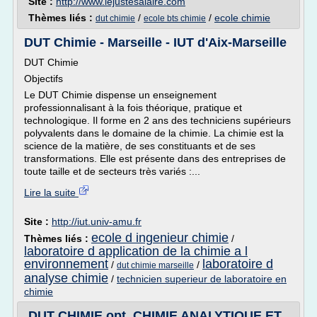
Site :
http://www.lejustesalaire.com
Thèmes liés :
/
/
ecole chimie
dut chimie
ecole bts chimie
DUT Chimie - Marseille - IUT d'Aix-Marseille
DUT Chimie
Objectifs
Le DUT Chimie dispense un enseignement
professionnalisant à la fois théorique, pratique et
technologique. Il forme en 2 ans des techniciens supérieurs
polyvalents dans le domaine de la chimie. La chimie est la
science de la matière, de ses constituants et de ses
transformations. Elle est présente dans des entreprises de
toute taille et de secteurs très variés :...
Lire la suite
Site :
http://iut.univ-amu.fr
ecole d ingenieur chimie
Thèmes liés :
/
laboratoire d application de la chimie a l
environnement
laboratoire d
/
/
dut chimie marseille
analyse chimie
/
technicien superieur de laboratoire en
chimie
DUT CHIMIE opt. CHIMIE ANALYTIQUE ET