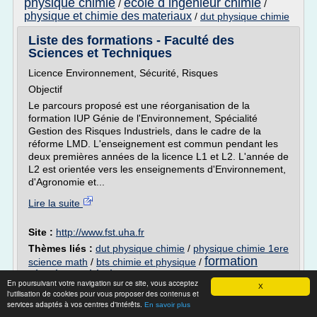
physique chimie
ecole d ingenieur chimie
/
/
physique et chimie des materiaux
/
dut physique chimie
Liste des formations - Faculté des
Sciences et Techniques
Licence Environnement, Sécurité, Risques
Objectif
Le parcours proposé est une réorganisation de la
formation IUP Génie de l'Environnement, Spécialité
Gestion des Risques Industriels, dans le cadre de la
réforme LMD. L'enseignement est commun pendant les
deux premières années de la licence L1 et L2. L'année de
L2 est orientée vers les enseignements d'Environnement,
d'Agronomie et...
Lire la suite
Site :
http://www.fst.uha.fr
Thèmes liés :
dut physique chimie
/
physique chimie 1ere
formation
science math
/
bts chimie et physique
/
physique chimie
physique chimie science math
/
En poursuivant votre navigation sur ce site, vous acceptez
X
l'utilisation de cookies pour vous proposer des contenus et
DUT Chimie option Chimie Analytique et de
services adaptés à vos centres d'intérêts.
En savoir plus
Synthèse (DUT ...