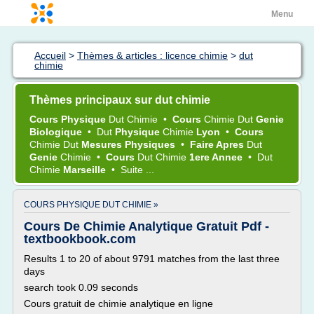
Menu
Accueil
>
Thèmes & articles : licence chimie
>
dut
chimie
Thèmes principaux sur dut chimie
Cours Physique
Dut Chimie
•
Cours
Chimie Dut
Genie
Biologique
•
Dut
Physique
Chimie
Lyon
•
Cours
Chimie Dut
Mesures Physiques
•
Faire Apres
Dut
Genie
Chimie
•
Cours
Dut Chimie
1ere Annee
•
Dut
Chimie
Marseille
•
Suite ...
COURS PHYSIQUE DUT CHIMIE »
Cours De Chimie Analytique Gratuit Pdf -
textbookbook.com
Results 1 to 20 of about 9791 matches from the last three
days
search took 0.09 seconds
Cours gratuit de chimie analytique en ligne