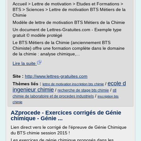
Accueil > Lettre de motivation > Etudes et Formations >
BTS > Sciences > Lettre de motivation BTS Métiers de la
Chimie
Modèle de lettre de motivation BTS Métiers de la Chimie
Un document de Lettres-Gratuites.com - Exemple type
gratuit © modèle protégé
Le BTS Métiers de la Chimie (anciennement BTS
Chimiste) offre une formation complète dans le domaine
de la chimie : analyse chimique,...
Lire la suite
Site :
http://www.lettres-gratuites.com
ecole d
Thèmes liés :
/
lettre de motivation inscription bts chimie
ingenieur chimie
/
/
recherche de stage bts chimie
stl
/
chimie de laboratoire et de procedes industriels
inscription bts
chimie
AZprocede - Exercices corrigés de Génie
chimique - Génie ...
Lien direct vers le corrigé de l'épreuve de Génie Chimique
du BTS chimie session 2015 !
Les exercices de génie chimique proposés dans les