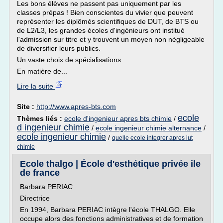
Les bons élèves ne passent pas uniquement par les
classes prépas ! Bien conscientes du vivier que peuvent
représenter les diplômés scientifiques de DUT, de BTS ou
de L2/L3, les grandes écoles d'ingénieurs ont institué
l'admission sur titre et y trouvent un moyen non négligeable
de diversifier leurs publics.
Un vaste choix de spécialisations
En matière de...
Lire la suite
Site :
http://www.apres-bts.com
ecole
Thèmes liés :
ecole d'ingenieur apres bts chimie
/
d ingenieur chimie
/
ecole ingenieur chimie alternance
/
ecole ingenieur chimie
/
quelle ecole integrer apres iut
chimie
Ecole thalgo | École d'esthétique privée ile
de france
Barbara PERIAC
Directrice
En 1994, Barbara PERIAC intègre l'école THALGO. Elle
occupe alors des fonctions administratives et de formation