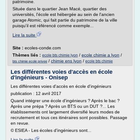
patrimoine.
Située dans le quartier Jean Macé, quartier des
universités, l'école est hébergée au sein de l'ancien
garage Atomic, qui fait partie du patrimoine de la ville
puisqu'il est référencé comme exemple...
Lire la suite
Site :
ecoles-conde.com
Thèmes liés :
/
ecole chimie a lyon
/
ecole bts chimie lyon
/
chimie ens lyon
/
ecole bts chimie
bts chimie ecole privee
Les différentes voies d'accès en école
d'ingénieurs - Onisep
Les différentes voies d'accès en école d'ingénieurs
publication : 12 avril 2017
Quand intégrer une école d'ingénieurs ? Après le bac ?
Après une prépa ? Après un BTS ou un DUT ?... Les
établissements ont largement diversifié leurs modes de
recrutement et tous ces itinéraires sont possibles. Passage
en revue.
© ESIEA - Les écoles d'ingénieurs sont...
Lire la suite