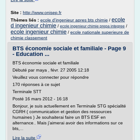
Site :
http://www.onisep.fr
ecole
Thèmes liés :
ecole d'ingenieur apres bts chimie
/
d ingenieur chimie
/
/
ecole ingenieur chimie prepa integree
ecole ingenieur chimie
/
ecole nationale superieure de
chimie classement
BTS économie sociale et familiale - Page 9
- Education ...
BTS économie sociale et familiale
Débuté par maya , févr. 27 2005 12:18
Veuillez vous connecter pour répondre
170 réponses à ce sujet
Terminale STT
Posté 16 mars 2012 - 16:18
Bonjour, je suis actuellement en Terminale STG spécialité
CGRH ( communication et gestion des ressources
humaines ) Je souhaiterai faire un BTS ESF en
alternance.. Mais j'aimerai avoir des informations sur ce
bts,...
Lire la suite