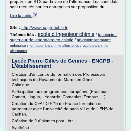
préparez un BTS par la voie de l'alternance. Les candidats
sont recrutés par les entreprises sur proposition du...
Lire la suite
Site :
http://www.ac-grenoble.fr
ecole d ingenieur chimie
Thèmes liés :
/
technicien
superieur de laboratoire en chimie
/
bts chimie alternance
/
/
entreprise
formation bts chimie alternance
ecole bts chimie
alternance
Lycée Pierre-Gilles de Gennes - ENCPB -
L'établissement
Création d'un centre de formation des Professeurs
techniques du Royaume du Maroc en Génie
Chimique.
Participation aux programmes européens (Erasmus,
Comett, Lingua, Léonardo, Comenius, Tempus, ...)
Création du CFA ID2F île de France formation en
partenariat avec l'université de paris VII et de l' ENS de
Cachan.
Création de 2 dîplomes post - bts :
Synthèse...