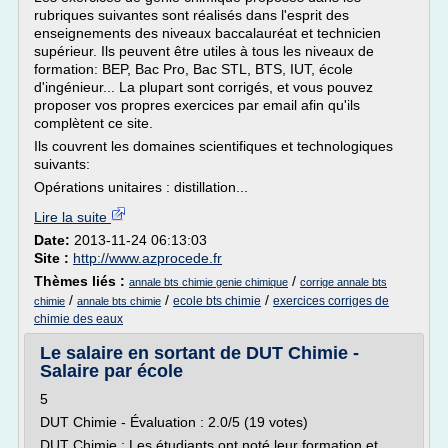
rubriques suivantes sont réalisés dans l'esprit des
enseignements des niveaux baccalauréat et technicien
supérieur. Ils peuvent être utiles à tous les niveaux de
formation: BEP, Bac Pro, Bac STL, BTS, IUT, école
d'ingénieur... La plupart sont corrigés, et vous pouvez
proposer vos propres exercices par email afin qu'ils
complètent ce site.
Ils couvrent les domaines scientifiques et technologiques
suivants:
Opérations unitaires : distillation...
Lire la suite
Date:
2013-11-24 06:13:03
Site :
http://www.azprocede.fr
Thèmes liés :
/
annale bts chimie genie chimique
corrige annale bts
/
/
/
ecole bts chimie
exercices corriges de
chimie
annale bts chimie
chimie des eaux
Le salaire en sortant de DUT Chimie -
Salaire par école
5
DUT Chimie - Évaluation : 2.0/5 (19 votes)
DUT Chimie : Les étudiants ont noté leur formation et