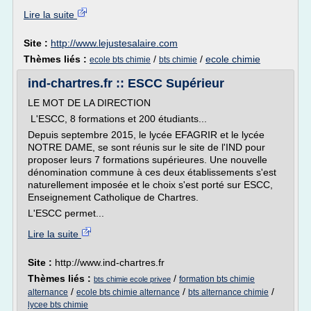
Lire la suite
Site :
http://www.lejustesalaire.com
Thèmes liés :
/
/
ecole chimie
ecole bts chimie
bts chimie
ind-chartres.fr :: ESCC Supérieur
LE MOT DE LA DIRECTION
L'ESCC, 8 formations et 200 étudiants...
Depuis septembre 2015, le lycée EFAGRIR et le lycée
NOTRE DAME, se sont réunis sur le site de l'IND pour
proposer leurs 7 formations supérieures. Une nouvelle
dénomination commune à ces deux établissements s'est
naturellement imposée et le choix s'est porté sur ESCC,
Enseignement Catholique de Chartres.
L'ESCC permet...
Lire la suite
Site :
http://www.ind-chartres.fr
Thèmes liés :
/
formation bts chimie
bts chimie ecole privee
/
/
/
alternance
ecole bts chimie alternance
bts alternance chimie
lycee bts chimie