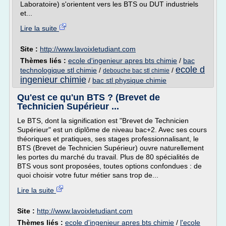
Laboratoire) s'orientent vers les BTS ou DUT industriels
et...
Lire la suite
Site :
http://www.lavoixletudiant.com
Thèmes liés :
ecole d'ingenieur apres bts chimie
/
bac
ecole d
technologique stl chimie
/
/
debouche bac stl chimie
ingenieur chimie
/
bac stl physique chimie
Qu'est ce qu'un BTS ? (Brevet de
Technicien Supérieur ...
Le BTS, dont la signification est "Brevet de Technicien
Supérieur" est un diplôme de niveau bac+2. Avec ses cours
théoriques et pratiques, ses stages professionnalisant, le
BTS (Brevet de Technicien Supérieur) ouvre naturellement
les portes du marché du travail. Plus de 80 spécialités de
BTS vous sont proposées, toutes options confondues : de
quoi choisir votre futur métier sans trop de...
Lire la suite
Site :
http://www.lavoixletudiant.com
Thèmes liés :
ecole d'ingenieur apres bts chimie
/
l'ecole