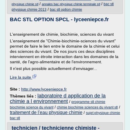
/
/
bac stl
physique chimie stl
annales bac physique chimie terminale stl
/
physique chimie 2013
bac stl option chimie
BAC STL OPTION SPCL - lyceeniepce.fr
L'enseignement de chimie, biochimie, sciences du vivant
L'enseignement de "Chimie-biochimie-sciences du vivant"
permet de faire le lien entre le domaine de la chimie et celui
des sciences du vivant. De nos jours ces deux disciplines
interviennent en étroite interaction dans les domaines de la
santé, de l'agro-alimentaire et de l'environnement.
Il n'est plus possible actuellement d'envisager...
Lire la suite
Site :
http://www.lyceeniepce.fr
laboratoire d application de la
Thèmes liés :
chimie a l environnement
/
programme stl chimie
/
/
biochimie science du vivant
chimie biochimie sciences du vivant stl
traitement de l'eau physique chimie
/
sujet physique chimie
bac stl
technicien / technicienne chimiste -