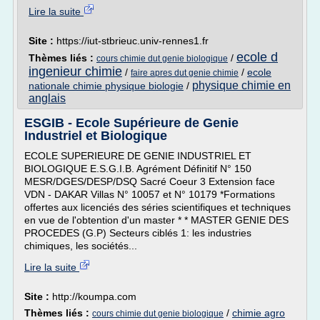
Lire la suite
Site :
https://iut-stbrieuc.univ-rennes1.fr
ecole d
Thèmes liés :
/
cours chimie dut genie biologique
ingenieur chimie
/
/
ecole
faire apres dut genie chimie
physique chimie en
nationale chimie physique biologie
/
anglais
ESGIB - Ecole Supérieure de Genie
Industriel et Biologique
ECOLE SUPERIEURE DE GENIE INDUSTRIEL ET
BIOLOGIQUE E.S.G.I.B. Agrément Définitif N° 150
MESR/DGES/DESP/DSQ Sacré Coeur 3 Extension face
VDN - DAKAR Villas N° 10057 et N° 10179 *Formations
offertes aux licenciés des séries scientifiques et techniques
en vue de l'obtention d'un master * * MASTER GENIE DES
PROCEDES (G.P) Secteurs ciblés 1: les industries
chimiques, les sociétés...
Lire la suite
Site :
http://koumpa.com
Thèmes liés :
/
chimie agro
cours chimie dut genie biologique