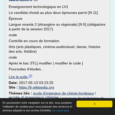
Enseignement technologique en LV1
Le candidat choisit au plus deux épreuves parmi [N 11]
Épreuve
Langue vivante 2 (étrangère ou régionale) [N 5] (obligatoire
à partir de la session 2017)
orale
Contrôle en cours de formation
Arts (arts plastiques, cinéma-audiovisuel, danse, histoire
des arts, théâtre)
orale
Après le bac STL[ modifier | modifier le code ]
Poursuites d'études...
Lire la suite
Date:
2017-05-13 03:23:25
Site :
https://fr.wikipedia.org
Thèmes liés :
ecole d'ingenieur de chimie bordeaux
/
ecole d ingenieur chimie
/
concours de technicien de
En poursuivant votre navigation sur ce site, vous acceptez
laboratoire en physique chimie
/
ecole nationale superieure
X
l'utilisation de cookies pour vous proposer des contenus et
de chimie biologie et physique
/
ecole nationale chimie
services adaptés à vos centres d'intérêts.
En savoir plus
physique biologie