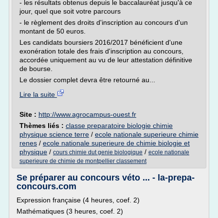
- les résultats obtenus depuis le baccalauréat jusqu'à ce
jour, quel que soit votre parcours
- le règlement des droits d'inscription au concours d'un
montant de 50 euros.
Les candidats boursiers 2016/2017 bénéficient d'une
exonération totale des frais d'inscription au concours,
accordée uniquement au vu de leur attestation définitive
de bourse.
Le dossier complet devra être retourné au...
Lire la suite
Site :
http://www.agrocampus-ouest.fr
Thèmes liés :
classe preparatoire biologie chimie
physique science terre
/
ecole nationale superieure chimie
renes
/
ecole nationale superieure de chimie biologie et
physique
/
/
cours chimie dut genie biologique
ecole nationale
superieure de chimie de montpellier classement
Se préparer au concours véto ... - la-prepa-
concours.com
Expression française (4 heures, coef. 2)
Mathématiques (3 heures, coef. 2)