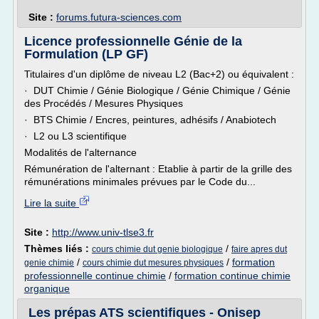
Site :
forums.futura-sciences.com
Licence professionnelle Génie de la
Formulation (LP GF)
Titulaires d'un diplôme de niveau L2 (Bac+2) ou équivalent :
· DUT Chimie / Génie Biologique / Génie Chimique / Génie
des Procédés / Mesures Physiques
· BTS Chimie / Encres, peintures, adhésifs / Anabiotech
· L2 ou L3 scientifique
Modalités de l'alternance
Rémunération de l'alternant : Etablie à partir de la grille des
rémunérations minimales prévues par le Code du...
Lire la suite
Site :
http://www.univ-tlse3.fr
Thèmes liés :
/
cours chimie dut genie biologique
faire apres dut
/
/
formation
genie chimie
cours chimie dut mesures physiques
professionnelle continue chimie
/
formation continue chimie
organique
Les prépas ATS scientifiques - Onisep