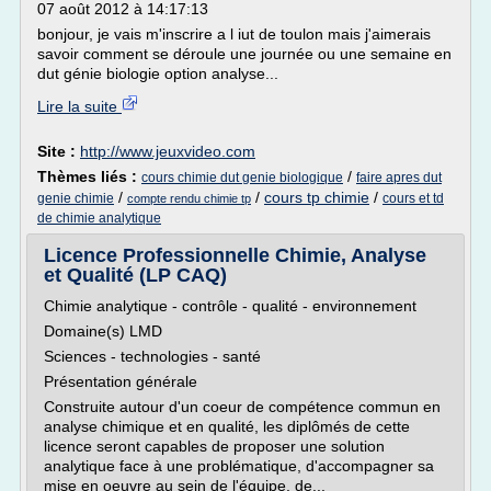
07 août 2012 à 14:17:13
bonjour, je vais m'inscrire a l iut de toulon mais j'aimerais
savoir comment se déroule une journée ou une semaine en
dut génie biologie option analyse...
Lire la suite
Site :
http://www.jeuxvideo.com
Thèmes liés :
/
cours chimie dut genie biologique
faire apres dut
/
/
cours tp chimie
/
genie chimie
cours et td
compte rendu chimie tp
de chimie analytique
Licence Professionnelle Chimie, Analyse
et Qualité (LP CAQ)
Chimie analytique - contrôle - qualité - environnement
Domaine(s) LMD
Sciences - technologies - santé
Présentation générale
Construite autour d'un coeur de compétence commun en
analyse chimique et en qualité, les diplômés de cette
licence seront capables de proposer une solution
analytique face à une problématique, d'accompagner sa
mise en oeuvre au sein de l'équipe, de...