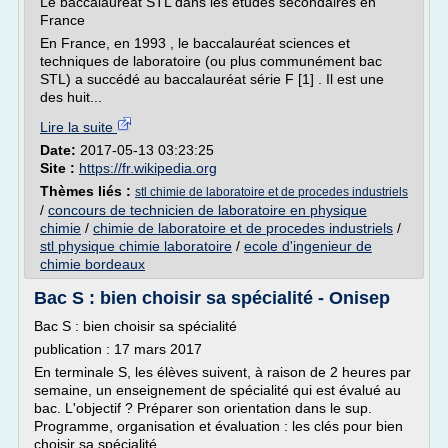
Le baccalauréat STL dans les études secondaires en
France
En France, en 1993 , le baccalauréat sciences et
techniques de laboratoire (ou plus communément bac
STL) a succédé au baccalauréat série F [1] . Il est une
des huit...
Lire la suite
Date:
2017-05-13 03:23:25
Site :
https://fr.wikipedia.org
Thèmes liés :
stl chimie de laboratoire et de procedes industriels
/
concours de technicien de laboratoire en physique
chimie
/
chimie de laboratoire et de procedes industriels
/
stl physique chimie laboratoire
/
ecole d'ingenieur de
chimie bordeaux
Bac S : bien choisir sa spécialité - Onisep
Bac S : bien choisir sa spécialité
publication : 17 mars 2017
En terminale S, les élèves suivent, à raison de 2 heures par
semaine, un enseignement de spécialité qui est évalué au
bac. L'objectif ? Préparer son orientation dans le sup.
Programme, organisation et évaluation : les clés pour bien
choisir sa spécialité.