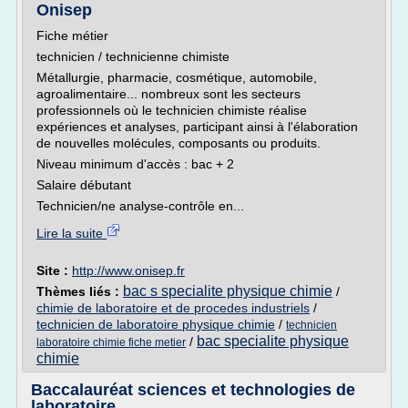
Onisep
Fiche métier
technicien / technicienne chimiste
Métallurgie, pharmacie, cosmétique, automobile,
agroalimentaire... nombreux sont les secteurs
professionnels où le technicien chimiste réalise
expériences et analyses, participant ainsi à l'élaboration
de nouvelles molécules, composants ou produits.
Niveau minimum d'accès : bac + 2
Salaire débutant
Technicien/ne analyse-contrôle en...
Lire la suite
Site :
http://www.onisep.fr
bac s specialite physique chimie
Thèmes liés :
/
chimie de laboratoire et de procedes industriels
/
technicien de laboratoire physique chimie
/
technicien
bac specialite physique
/
laboratoire chimie fiche metier
chimie
Baccalauréat sciences et technologies de
laboratoire ...