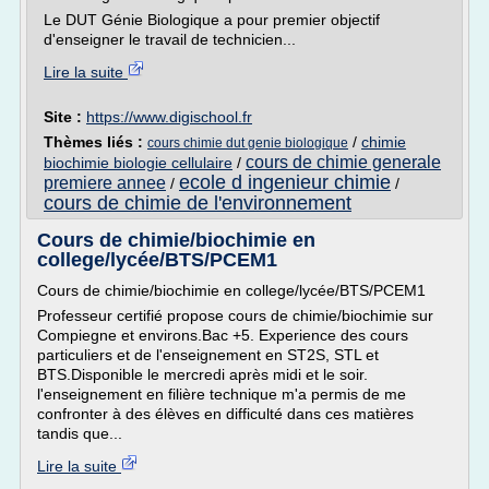
Le DUT Génie Biologique a pour premier objectif
d'enseigner le travail de technicien...
Lire la suite
Site :
https://www.digischool.fr
Thèmes liés :
/
chimie
cours chimie dut genie biologique
cours de chimie generale
biochimie biologie cellulaire
/
ecole d ingenieur chimie
premiere annee
/
/
cours de chimie de l'environnement
Cours de chimie/biochimie en
college/lycée/BTS/PCEM1
Cours de chimie/biochimie en college/lycée/BTS/PCEM1
Professeur certifié propose cours de chimie/biochimie sur
Compiegne et environs.Bac +5. Experience des cours
particuliers et de l'enseignement en ST2S, STL et
BTS.Disponible le mercredi après midi et le soir.
l'enseignement en filière technique m'a permis de me
confronter à des élèves en difficulté dans ces matières
tandis que...
Lire la suite