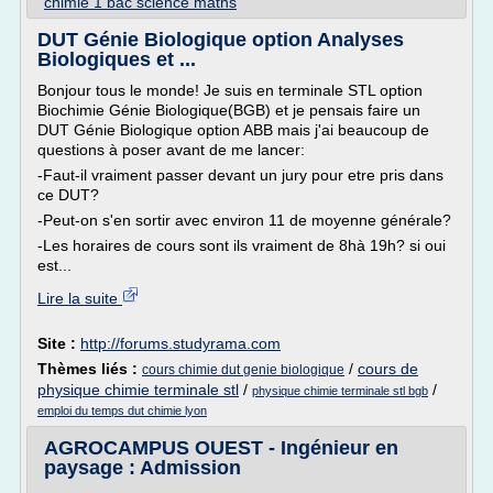
chimie 1 bac science maths
DUT Génie Biologique option Analyses
Biologiques et ...
Bonjour tous le monde! Je suis en terminale STL option
Biochimie Génie Biologique(BGB) et je pensais faire un
DUT Génie Biologique option ABB mais j'ai beaucoup de
questions à poser avant de me lancer:
-Faut-il vraiment passer devant un jury pour etre pris dans
ce DUT?
-Peut-on s'en sortir avec environ 11 de moyenne générale?
-Les horaires de cours sont ils vraiment de 8hà 19h? si oui
est...
Lire la suite
Site :
http://forums.studyrama.com
Thèmes liés :
/
cours de
cours chimie dut genie biologique
physique chimie terminale stl
/
/
physique chimie terminale stl bgb
emploi du temps dut chimie lyon
AGROCAMPUS OUEST - Ingénieur en
paysage : Admission