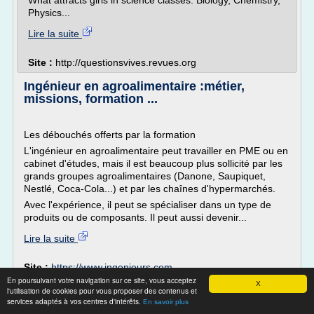
What attracts girls in science classes: Biology, Chemistry,
Physics...
Lire la suite
Site :
http://questionsvives.revues.org
Ingénieur en agroalimentaire :métier,
missions, formation ...
Les débouchés offerts par la formation
L'ingénieur en agroalimentaire peut travailler en PME ou en
cabinet d'études, mais il est beaucoup plus sollicité par les
grands groupes agroalimentaires (Danone, Saupiquet,
Nestlé, Coca-Cola...) et par les chaînes d'hypermarchés.
Avec l'expérience, il peut se spécialiser dans un type de
produits ou de composants. Il peut aussi devenir...
Lire la suite
Site :
https://www.ingenieurs.com
En poursuivant votre navigation sur ce site, vous acceptez
Thèmes liés :
classe preparatoire biologie chimie physique
X
l'utilisation de cookies pour vous proposer des contenus et
science terre
/
ecole d'ingenieur apres bts chimie
/
biologie
services adaptés à vos centres d'intérêts.
En savoir plus
ecole d
chimie physique et sciences de la terre
/