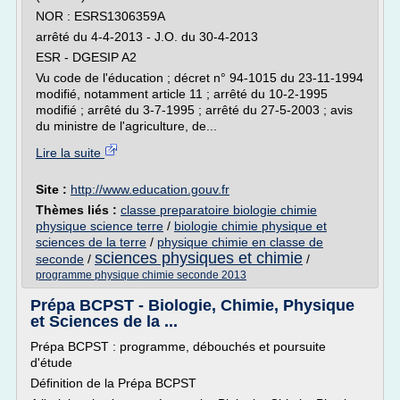
NOR : ESRS1306359A
arrêté du 4-4-2013 - J.O. du 30-4-2013
ESR - DGESIP A2
Vu code de l'éducation ; décret n° 94-1015 du 23-11-1994
modifié, notamment article 11 ; arrêté du 10-2-1995
modifié ; arrêté du 3-7-1995 ; arrêté du 27-5-2003 ; avis
du ministre de l'agriculture, de...
Lire la suite
Site :
http://www.education.gouv.fr
Thèmes liés :
classe preparatoire biologie chimie
physique science terre
/
biologie chimie physique et
sciences de la terre
/
physique chimie en classe de
sciences physiques et chimie
seconde
/
/
programme physique chimie seconde 2013
Prépa BCPST - Biologie, Chimie, Physique
et Sciences de la ...
Prépa BCPST : programme, débouchés et poursuite
d'étude
Définition de la Prépa BCPST