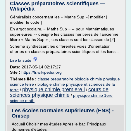
Classes préparatoires scientifiques —
Wikipédia
Généralités concernant les « Maths Sup »[ modifier |
modifier le code ]
En argot scolaire, « Maths Sup » -- pour Mathématiques
supérieures -- désigne les classes héritières de l'ancienne
filière « Maths Sup » ; ces classes sont les classes de [2] :
Schéma synthétisant les différentes voies d'orientation
offertes en classes préparatoires scientifiques et les liens...
Lire la suite
Date:
2017-05-14 02:17:27
Site :
https://fr.wikipedia.org
Thèmes liés :
classe preparatoire biologie chimie physique
science terre
/
biologie chimie physique et sciences de la
physique chimie premiere l
cours de
terre
/
/
sciences physique chimie
/
physique chimie 1ere
science math
Les écoles normales supérieures (ENS) -
Onisep
Accueil Choisir mes études Après le bac Principaux
domaines d'études