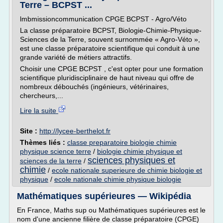
Terre – BCPST ...
lmbmissioncommunication CPGE BCPST - Agro/Véto
La classe préparatoire BCPST, Biologie-Chimie-Physique-
Sciences de la Terre, souvent surnommée « Agro-Véto »,
est une classe préparatoire scientifique qui conduit à une
grande variété de métiers attractifs.
Choisir une CPGE BCPST , c'est opter pour une formation
scientifique pluridisciplinaire de haut niveau qui offre de
nombreux débouchés (ingénieurs, vétérinaires,
chercheurs,...
Lire la suite
Site :
http://lycee-berthelot.fr
Thèmes liés :
classe preparatoire biologie chimie
physique science terre
/
biologie chimie physique et
sciences physiques et
sciences de la terre
/
chimie
/
ecole nationale superieure de chimie biologie et
physique
/
ecole nationale chimie physique biologie
Mathématiques supérieures — Wikipédia
En France, Maths sup ou Mathématiques supérieures est le
nom d'une ancienne filière de classe préparatoire (CPGE)