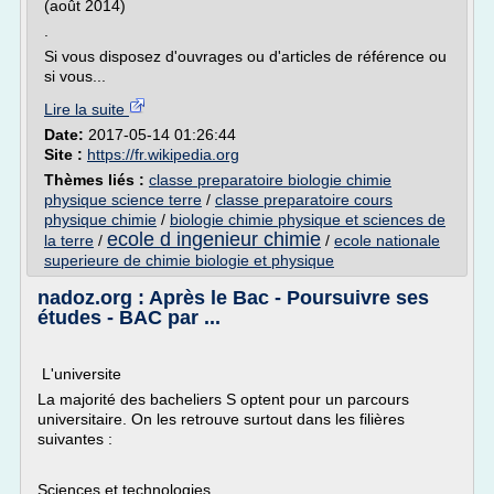
(août 2014)
.
Si vous disposez d'ouvrages ou d'articles de référence ou
si vous...
Lire la suite
Date:
2017-05-14 01:26:44
Site :
https://fr.wikipedia.org
Thèmes liés :
classe preparatoire biologie chimie
physique science terre
/
classe preparatoire cours
physique chimie
/
biologie chimie physique et sciences de
ecole d ingenieur chimie
la terre
/
/
ecole nationale
superieure de chimie biologie et physique
nadoz.org : Après le Bac - Poursuivre ses
études - BAC par ...
L'universite
La majorité des bacheliers S optent pour un parcours
universitaire. On les retrouve surtout dans les filières
suivantes :
Sciences et technologies