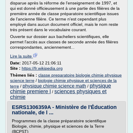
disparue après la réforme de l'enseignement de 1997, et
qui est donné officieusement à une partie des filières de la
première année de classe préparatoire scientifique issues
de l'ancienne filière. Ce terme n'est cependant plus
employé dans aucun document officiel, mais le nom reste
très présent dans le vocabulaire courant.
Ouverte sur dossier aux bacheliers scientifiques, elle
permet l'accès aux classes de seconde année des filières
correspondantes, anciennement...
Lire la suite
Date:
2017-05-12 21:06:11
Site :
https://fr.wikipedia.org
Thèmes liés :
classe preparatoire biologie chimie physique
science terre
/
biologie chimie physique et sciences de la
physique
physique chimie science math
terre
/
/
chimie premiere l
sciences physiques et
/
chimie
ESRS1306359A - Ministère de l'Éducation
nationale, de l ...
Programmes de la classe préparatoire scientifique
Biologie, chimie, physique et sciences de la Terre
(BCPST)