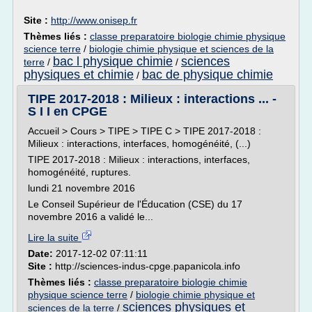
Site :
http://www.onisep.fr
Thèmes liés :
classe preparatoire biologie chimie physique
science terre
/
biologie chimie physique et sciences de la
bac l physique chimie
sciences
terre
/
/
physiques et chimie
bac de physique chimie
/
TIPE 2017-2018 : Milieux : interactions ... -
S I I en CPGE
Accueil > Cours > TIPE > TIPE C > TIPE 2017-2018 :
Milieux : interactions, interfaces, homogénéité, (...)
TIPE 2017-2018 : Milieux : interactions, interfaces,
homogénéité, ruptures.
lundi 21 novembre 2016
Le Conseil Supérieur de l'Éducation (CSE) du 17
novembre 2016 a validé le...
Lire la suite
Date:
2017-12-02 07:11:11
Site :
http://sciences-indus-cpge.papanicola.info
Thèmes liés :
classe preparatoire biologie chimie
physique science terre
/
biologie chimie physique et
sciences physiques et
sciences de la terre
/