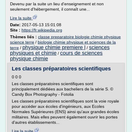
Devenu par la suite un lieu d'enseignement et non
seulement d'hébergement, il connaît une...
Lire la suite
Date:
2017-05-13 15:01:08
Site :
https://fr.wikipedia.org
Thèmes liés :
classe preparatoire biologie chimie physique
science terre
/
biologie chimie physique et sciences de la
physique chimie premiere l
sciences
terre
/
/
physiques et chimie
cours de sciences
/
physique chimie
Les classes préparatoires scientifiques
0 0 0
Les classes préparatoires scientifiques sont
principalement dédiées aux bacheliers de la série S. ©
Candy Box Photography - Fotolia
Les classes préparatoires scientifiques sont la voie royale
pour accéder aux écoles d'ingénieurs, aux Ecoles
Normales Supérieures (ENS) ainsi qu'aux grandes écoles
militaires. Mais elles peuvent également ouvrir les portes
d'autres établissements...
Lire la suite