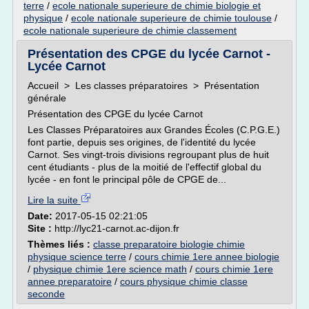
terre
/
ecole nationale superieure de chimie biologie et
physique
/
ecole nationale superieure de chimie toulouse
/
ecole nationale superieure de chimie classement
Présentation des CPGE du lycée Carnot -
Lycée Carnot
Accueil > Les classes préparatoires > Présentation
générale
Présentation des CPGE du lycée Carnot
Les Classes Préparatoires aux Grandes Écoles (C.P.G.E.)
font partie, depuis ses origines, de l'identité du lycée
Carnot. Ses vingt-trois divisions regroupant plus de huit
cent étudiants - plus de la moitié de l'effectif global du
lycée - en font le principal pôle de CPGE de...
Lire la suite
Date:
2017-05-15 02:21:05
Site :
http://lyc21-carnot.ac-dijon.fr
Thèmes liés :
classe preparatoire biologie chimie
physique science terre
/
cours chimie 1ere annee biologie
/
physique chimie 1ere science math
/
cours chimie 1ere
annee preparatoire
/
cours physique chimie classe
seconde