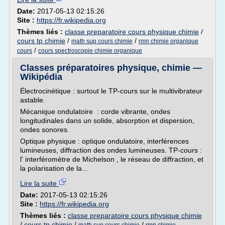
Date:
2017-05-13 02:15:26
Site :
https://fr.wikipedia.org
Thèmes liés :
classe preparatoire cours physique chimie
/
cours tp chimie
/
/
math sup cours chimie
rmn chimie organique
/
cours
cours spectroscopie chimie organique
Classes préparatoires physique, chimie —
Wikipédia
Électrocinétique : surtout le TP-cours sur le multivibrateur
astable.
Mécanique ondulatoire : corde vibrante, ondes
longitudinales dans un solide, absorption et dispersion,
ondes sonores.
Optique physique : optique ondulatoire, interférences
lumineuses, diffraction des ondes lumineuses. TP-cours :
l' interféromètre de Michelson , le réseau de diffraction, et
la polarisation de la...
Lire la suite
Date:
2017-05-13 02:15:26
Site :
https://fr.wikipedia.org
Thèmes liés :
classe preparatoire cours physique chimie
/
cours tp chimie
/
/