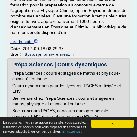
formation pour la préparation au concours externe de
l'agrégation de Physique-Chimie, option Physique depuis de
nombreuses années. C'est une formation à temps plein très
exigeante avec approximativement 1000 heures
d'enseignements en Physique et Chimie. La bibliothèque de
notre université dispose d'un...
Lire la suite
Date:
2017-09-18 08:29:37
Site :
https://spm.univ-rennes1.fr
Prépa Sciences | Cours dynamiques
Prépa Sciences : cours et stages de maths et physique-
chimie à Toulouse
Cours dynamiques pour les lycéens, PACES anticipée et
ENV
Bienvenue chez Prépa Sciences : cours et stages en
maths, physique et chimie à Toulouse.
Bac, concours PACES, concours audioprothésiste,
concours ENV, préparation anticipée PACES
En poursuivant votre navigation sur ce site, vous acceptez
Au centre de Toulouse, Prépa Sciences vous propose des
X
l'utilisation de cookies pour vous proposer des contenus et
prépas enthousiastes,...
services adaptés à vos centres d'intérêts.
En savoir plus