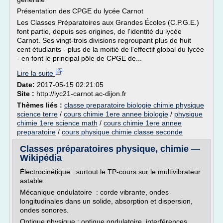
Présentation des CPGE du lycée Carnot
Les Classes Préparatoires aux Grandes Écoles (C.P.G.E.)
font partie, depuis ses origines, de l'identité du lycée
Carnot. Ses vingt-trois divisions regroupant plus de huit
cent étudiants - plus de la moitié de l'effectif global du lycée
- en font le principal pôle de CPGE de...
Lire la suite
Date:
2017-05-15 02:21:05
Site :
http://lyc21-carnot.ac-dijon.fr
Thèmes liés :
classe preparatoire biologie chimie physique
science terre
/
cours chimie 1ere annee biologie
/
physique
chimie 1ere science math
/
cours chimie 1ere annee
preparatoire
/
cours physique chimie classe seconde
Classes préparatoires physique, chimie —
Wikipédia
Électrocinétique : surtout le TP-cours sur le multivibrateur
astable.
Mécanique ondulatoire : corde vibrante, ondes
longitudinales dans un solide, absorption et dispersion,
ondes sonores.
Optique physique : optique ondulatoire, interférences