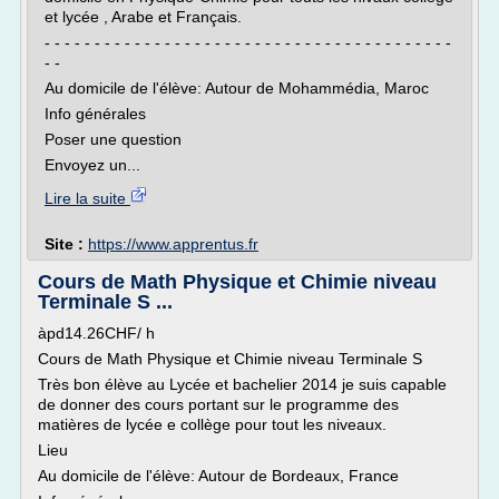
et lycée , Arabe et Français.
- - - - - - - - - - - - - - - - - - - - - - - - - - - - - - - - - - - - - - - - -
- -
Au domicile de l'élève: Autour de Mohammédia, Maroc
Info générales
Poser une question
Envoyez un...
Lire la suite
Site :
https://www.apprentus.fr
Cours de Math Physique et Chimie niveau
Terminale S ...
àpd14.26CHF/ h
Cours de Math Physique et Chimie niveau Terminale S
Très bon élève au Lycée et bachelier 2014 je suis capable
de donner des cours portant sur le programme des
matières de lycée e collège pour tout les niveaux.
Lieu
Au domicile de l'élève: Autour de Bordeaux, France