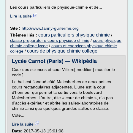
Les cours particuliers de physique-chimie et de...
Lire la suite
Site :
http://www.fanny-guillerme.org
cours particuliers physique chimie
Thèmes liés :
/
classe preparatoire cours physique chimie
/
cours physique
chimie college lycee
/
cours et exercices physique chimie
cours de physique chimie college
college
/
Lycée Carnot (Paris) — Wikipédia
Cour des sciences et cour Villiers[ modifier | modifier le
code ]
Le hall est flanqué côté Malesherbes de deux petites
cours rectangulaires adjacentes. L'une est la cour
d'honneur qui permet la sortie vers le boulevard
Malesherbes. L'autre, dite « cour de chimie », n'a pas
d'accès extérieur et abrite les salles-laboratoires de
chimie ainsi que quelques grandes salles de classe.
Côté...
Lire la suite
Date:
2017-05-13 15:01:08