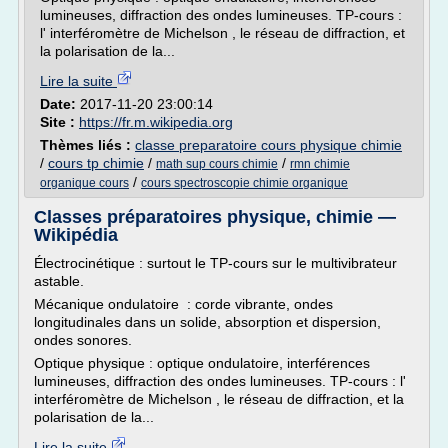
lumineuses, diffraction des ondes lumineuses. TP-cours :
l' interféromètre de Michelson , le réseau de diffraction, et
la polarisation de la...
Lire la suite
Date:
2017-11-20 23:00:14
Site :
https://fr.m.wikipedia.org
Thèmes liés :
classe preparatoire cours physique chimie
/
cours tp chimie
/
/
math sup cours chimie
rmn chimie
/
organique cours
cours spectroscopie chimie organique
Classes préparatoires physique, chimie —
Wikipédia
Électrocinétique : surtout le TP-cours sur le multivibrateur
astable.
Mécanique ondulatoire : corde vibrante, ondes
longitudinales dans un solide, absorption et dispersion,
ondes sonores.
Optique physique : optique ondulatoire, interférences
lumineuses, diffraction des ondes lumineuses. TP-cours : l'
interféromètre de Michelson , le réseau de diffraction, et la
polarisation de la...
Lire la suite