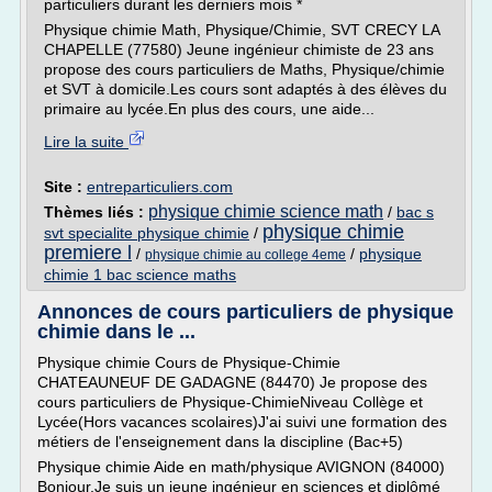
particuliers durant les derniers mois *
Physique chimie Math, Physique/Chimie, SVT CRECY LA
CHAPELLE (77580) Jeune ingénieur chimiste de 23 ans
propose des cours particuliers de Maths, Physique/chimie
et SVT à domicile.Les cours sont adaptés à des élèves du
primaire au lycée.En plus des cours, une aide...
Lire la suite
Site :
entreparticuliers.com
physique chimie science math
Thèmes liés :
/
bac s
physique chimie
svt specialite physique chimie
/
premiere l
/
/
physique
physique chimie au college 4eme
chimie 1 bac science maths
Annonces de cours particuliers de physique
chimie dans le ...
Physique chimie Cours de Physique-Chimie
CHATEAUNEUF DE GADAGNE (84470) Je propose des
cours particuliers de Physique-ChimieNiveau Collège et
Lycée(Hors vacances scolaires)J'ai suivi une formation des
métiers de l'enseignement dans la discipline (Bac+5)
Physique chimie Aide en math/physique AVIGNON (84000)
Bonjour,Je suis un jeune ingénieur en sciences et diplômé