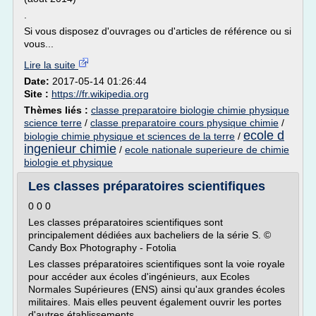
.
Si vous disposez d'ouvrages ou d'articles de référence ou si
vous...
Lire la suite
Date:
2017-05-14 01:26:44
Site :
https://fr.wikipedia.org
Thèmes liés :
classe preparatoire biologie chimie physique
science terre
/
classe preparatoire cours physique chimie
/
ecole d
biologie chimie physique et sciences de la terre
/
ingenieur chimie
/
ecole nationale superieure de chimie
biologie et physique
Les classes préparatoires scientifiques
0 0 0
Les classes préparatoires scientifiques sont
principalement dédiées aux bacheliers de la série S. ©
Candy Box Photography - Fotolia
Les classes préparatoires scientifiques sont la voie royale
pour accéder aux écoles d'ingénieurs, aux Ecoles
Normales Supérieures (ENS) ainsi qu'aux grandes écoles
militaires. Mais elles peuvent également ouvrir les portes
d'autres établissements...