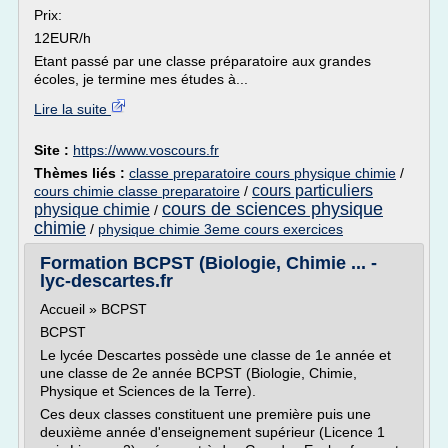
Prix:
12EUR/h
Etant passé par une classe préparatoire aux grandes
écoles, je termine mes études à...
Lire la suite
Site :
https://www.voscours.fr
Thèmes liés :
classe preparatoire cours physique chimie
/
cours particuliers
cours chimie classe preparatoire
/
cours de sciences physique
physique chimie
/
chimie
/
physique chimie 3eme cours exercices
Formation BCPST (Biologie, Chimie ... -
lyc-descartes.fr
Accueil » BCPST
BCPST
Le lycée Descartes possède une classe de 1e année et
une classe de 2e année BCPST (Biologie, Chimie,
Physique et Sciences de la Terre).
Ces deux classes constituent une première puis une
deuxième année d'enseignement supérieur (Licence 1