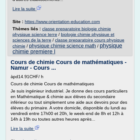
Lire la suite
Site :
https://www.orientation-education.com
Thèmes liés :
classe preparatoire biologie chimie
physique science terre
/
biologie chimie physique et
sciences de la terre
/
classe preparatoire cours physique
physique
physique chimie science math
chimie
/
/
chimie premiere l
Cours de chimie Cours de mathématiques -
Namur - Cours ...
àpd14.91CHF/ h
Cours de chimie Cours de mathématiques
Je suis ingénieur industriel. Je donne des cours particuliers
en Mathématique & chimie aux élèves du secondaire
inférieur ou tout simplement une aide aux devoirs pour des
élèves du primaire. A votre domicile, disponible du lundi au
vendredi entre 17h00 et 20h, le week-end de 8h et 12h à
14h à 19h ou toutes autres heures après...
Lire la suite