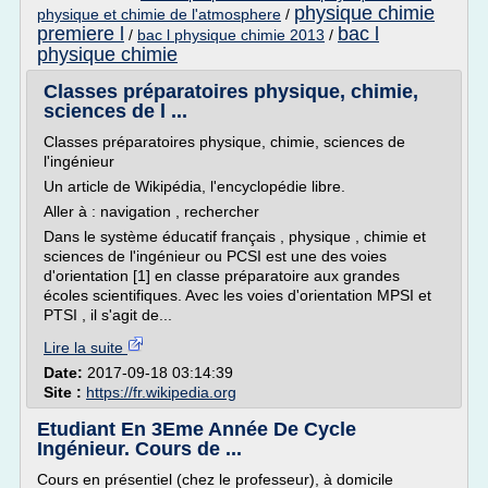
physique chimie
physique et chimie de l'atmosphere
/
premiere l
bac l
/
bac l physique chimie 2013
/
physique chimie
Classes préparatoires physique, chimie,
sciences de l ...
Classes préparatoires physique, chimie, sciences de
l'ingénieur
Un article de Wikipédia, l'encyclopédie libre.
Aller à : navigation , rechercher
Dans le système éducatif français , physique , chimie et
sciences de l'ingénieur ou PCSI est une des voies
d'orientation [1] en classe préparatoire aux grandes
écoles scientifiques. Avec les voies d'orientation MPSI et
PTSI , il s'agit de...
Lire la suite
Date:
2017-09-18 03:14:39
Site :
https://fr.wikipedia.org
Etudiant En 3Eme Année De Cycle
Ingénieur. Cours de ...
Cours en présentiel (chez le professeur), à domicile