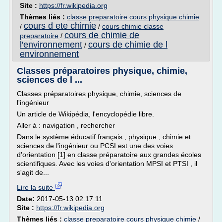
Site :
https://fr.wikipedia.org
Thèmes liés :
classe preparatoire cours physique chimie
cours d ete chimie
/
/
cours chimie classe
cours de chimie de
preparatoire
/
l'environnement
cours de chimie de l
/
environnement
Classes préparatoires physique, chimie,
sciences de l ...
Classes préparatoires physique, chimie, sciences de
l'ingénieur
Un article de Wikipédia, l'encyclopédie libre.
Aller à : navigation , rechercher
Dans le système éducatif français , physique , chimie et
sciences de l'ingénieur ou PCSI est une des voies
d'orientation [1] en classe préparatoire aux grandes écoles
scientifiques. Avec les voies d'orientation MPSI et PTSI , il
s'agit de...
Lire la suite
Date:
2017-05-13 02:17:11
Site :
https://fr.wikipedia.org
Thèmes liés :
classe preparatoire cours physique chimie
/