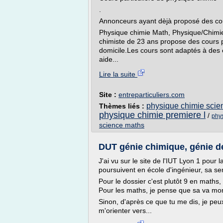
.
Annonceurs ayant dèjà proposé des cour
Physique chimie Math, Physique/Chim
chimiste de 23 ans propose des cours p
domicile.Les cours sont adaptés à des 
aide...
Lire la suite
Site :
entreparticuliers.com
physique chimie scie
Thèmes liés :
physique chimie premiere l
/
phy
science maths
DUT génie chimique, génie d
J'ai vu sur le site de l'IUT Lyon 1 pour
poursuivent en école d'ingénieur, sa s
Pour le dossier c'est plutôt 9 en maths,
Pour les maths, je pense que sa va mon
Sinon, d'après ce que tu me dis, je peu
m'orienter vers...