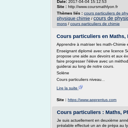
Date:
2017-04-04 15:12:53
Site :
http://www.coursmathlyon.fr
Thèmes liés :
cours particuliers de ph
cours de physi
physique chimie
/
mons
/
cours particuliers de chimie
Cours particuliers en Maths, 
Apprendre à matriser les math-Chimie e
Enseignant diplomé avec une licence Sc
propose une aide aux devoirs et aux éx
faire progresser l'élève avec un métho
guiderai au long de notre cours.
Solène
Cours particuliers niveau...
Lire la suite
Site :
https://www.apprentus.com
Cours particuliers : Maths, P
Je suis actuellement en deuxième année 
préalable effectué un an de prépa au ly