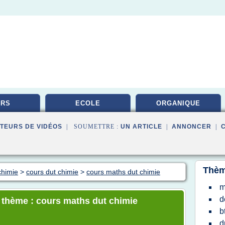
URS
ECOLE
ORGANIQUE
TEURS DE VIDÉOS
| SOUMETTRE :
UN ARTICLE
|
ANNONCER
|
Thèm
chimie
>
cours dut chimie
>
cours maths dut chimie
m
d
e thème : cours maths dut chimie
b
d