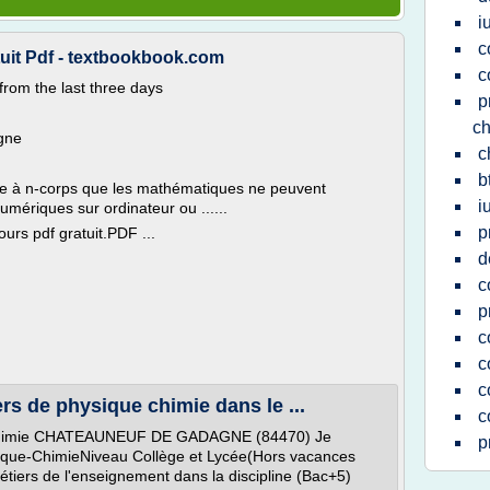
i
c
uit Pdf - textbookbook.com
c
from the last three days
p
ch
igne
c
b
xe à n-corps que les mathématiques ne peuvent
i
umériques sur ordinateur ou ......
p
urs pdf gratuit.PDF ...
d
c
p
c
c
c
rs de physique chimie dans le ...
c
-Chimie CHATEAUNEUF DE GADAGNE (84470) Je
p
sique-ChimieNiveau Collège et Lycée(Hors vacances
métiers de l'enseignement dans la discipline (Bac+5)