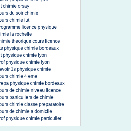
ut chimie orsay
ours du soir chimie
ours chimie iut
rogramme licence physique
imie la rochelle
himie theorique cours licence
ts physique chimie bordeaux
ut physique chimie lyon
rof physique chimie lyon
evoir 1s physique chimie
ours chimie 4 eme
repa physique chimie bordeaux
ours de chimie niveau licence
ours particuliers de chimie
ours chimie classe preparatoire
ours de chimie a domicile
rof physique chimie particulier