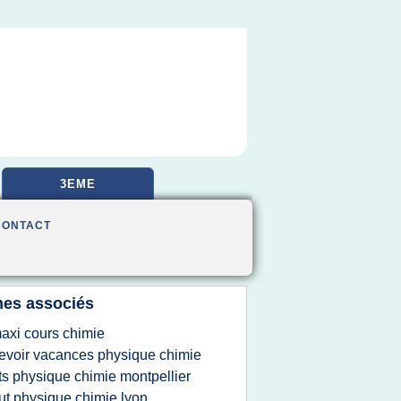
3EME
CONTACT
es associés
axi cours chimie
evoir vacances physique chimie
ts physique chimie montpellier
ut physique chimie lyon