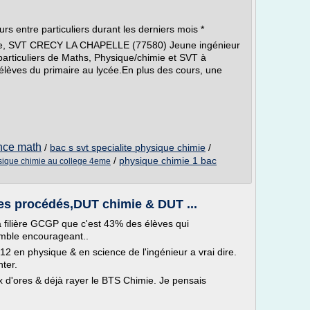
s entre particuliers durant les derniers mois *
ie, SVT CRECY LA CHAPELLE (77580) Jeune ingénieur
articuliers de Maths, Physique/chimie et SVT à
élèves du primaire au lycée.En plus des cours, une
nce math
/
bac s svt specialite physique chimie
/
/
physique chimie 1 bac
sique chimie au college 4eme
es procédés,DUT chimie & DUT ...
 la filière GCGP que c'est 43% des élèves qui
emble encourageant..
 12 en physique & en science de l'ingénieur a vrai dire.
ter.
x d'ores & déjà rayer le BTS Chimie. Je pensais