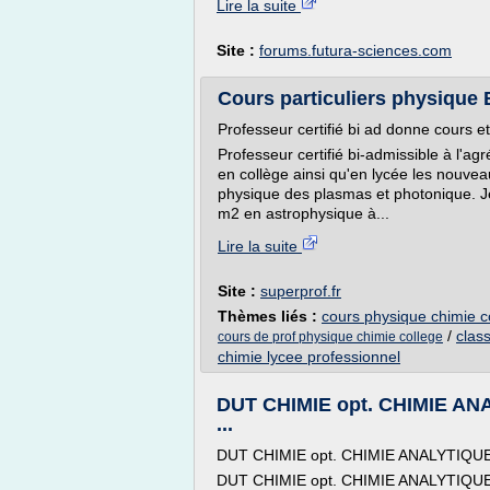
Lire la suite
Site :
forums.futura-sciences.com
Cours particuliers physique 
Professeur certifié bi ad donne cours 
Professeur certifié bi-admissible à l'ag
en collège ainsi qu'en lycée les nouve
physique des plasmas et photonique. Je
m2 en astrophysique à...
Lire la suite
Site :
superprof.fr
Thèmes liés :
cours physique chimie c
/
clas
cours de prof physique chimie college
chimie lycee professionnel
DUT CHIMIE opt. CHIMIE AN
...
DUT CHIMIE opt. CHIMIE ANALYTIQ
DUT CHIMIE opt. CHIMIE ANALYTIQ