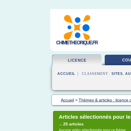
CHIMIETHEORIQUE.FR
CO
LICENCE
ACCUEIL
| CLASSEMENT :
SITES
,
AU
Accueil
>
Thèmes & articles : licence 
Articles sélectionnés pour l
25 articles
→
Aucune vidéo sélectionnée pour ce thème