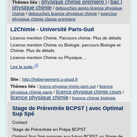
physique chimie premiere l
bac l
Thèmes liés :
/
physique chimie
/
debouches apres licence physique
chimie
/
debouches licence physique chimie
/
exercice
physique chimie classe premiere
L2Chimie - Université Paris-Sud
Licence mention Chimie, Parcours chimie. Plus de détails
Licence mention Chimie ou Biologie, parcours Biologie et
Chimie. Plus de détails
Licence mention Chimie ou Physique,...
Lire la suite
Site :
http://hebergement.u-psud.fr
Thèmes liés :
/
licence
licence physique chimie paris sud
licence physique chimie cours
physique chimie paris
/
/
licence physique chimie
/
licence chimie biologie
Stage de Prérentrée BCPST | avec Optimal
Sup Spé
Contact
Stage de Prérentrée en Prépa BCPST
Optimal Sup Spé propose aux futurs BCPST un Stage de