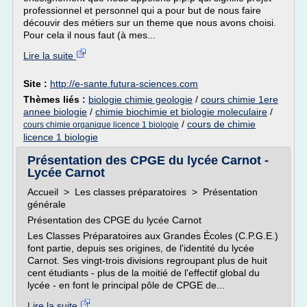
professionnel et personnel qui a pour but de nous faire
découvir des métiers sur un theme que nous avons choisi.
Pour cela il nous faut (à mes...
Lire la suite
Site :
http://e-sante.futura-sciences.com
Thèmes liés :
biologie chimie geologie
/
cours chimie 1ere
annee biologie
/
chimie biochimie et biologie moleculaire
/
/
cours de chimie
cours chimie organique licence 1 biologie
licence 1 biologie
Présentation des CPGE du lycée Carnot -
Lycée Carnot
Accueil > Les classes préparatoires > Présentation
générale
Présentation des CPGE du lycée Carnot
Les Classes Préparatoires aux Grandes Écoles (C.P.G.E.)
font partie, depuis ses origines, de l'identité du lycée
Carnot. Ses vingt-trois divisions regroupant plus de huit
cent étudiants - plus de la moitié de l'effectif global du
lycée - en font le principal pôle de CPGE de...
Lire la suite