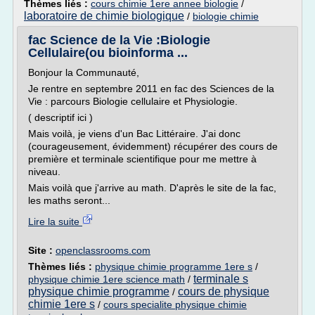
Thèmes liés :
cours chimie 1ere annee biologie
/
laboratoire de chimie biologique
/
biologie chimie
fac Science de la Vie :Biologie
Cellulaire(ou bioinforma ...
Bonjour la Communauté,
Je rentre en septembre 2011 en fac des Sciences de la
Vie : parcours Biologie cellulaire et Physiologie.
( descriptif ici )
Mais voilà, je viens d'un Bac Littéraire. J'ai donc
(courageusement, évidemment) récupérer des cours de
première et terminale scientifique pour me mettre à
niveau.
Mais voilà que j'arrive au math. D'après le site de la fac,
les maths seront...
Lire la suite
Site :
openclassrooms.com
Thèmes liés :
physique chimie programme 1ere s
/
terminale s
physique chimie 1ere science math
/
physique chimie programme
cours de physique
/
chimie 1ere s
/
cours specialite physique chimie