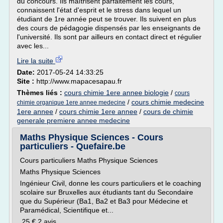
du concours. Ils maîtrisent parfaitement les cours,
connaissent l'état d'esprit et le stress dans lequel un
étudiant de 1re année peut se trouver. Ils suivent en plus
des cours de pédagogie dispensés par les enseignants de
l'université. Ils sont par ailleurs en contact direct et régulier
avec les...
Lire la suite
Date:
2017-05-24 14:33:25
Site :
http://www.mapacesapau.fr
Thèmes liés :
cours chimie 1ere annee biologie
/
cours
/
cours chimie medecine
chimie organique 1ere annee medecine
1ere annee
/
cours chimie 1ere annee
/
cours de chimie
generale premiere annee medecine
Maths Physique Sciences - Cours
particuliers - Quefaire.be
Cours particuliers Maths Physique Sciences
Maths Physique Sciences
Ingénieur Civil, donne les cours particuliers et le coaching
scolaire sur Bruxelles aux étudiants tant du Secondaire
que du Supérieur (Ba1, Ba2 et Ba3 pour Médecine et
Paramédical, Scientifique et...
25 € 2 avis