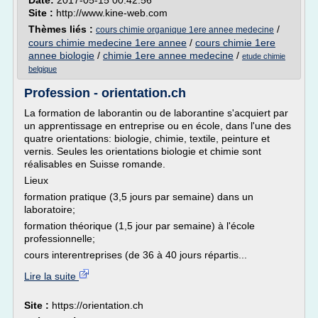
Date:
2017-05-15 00:42:56
Site :
http://www.kine-web.com
Thèmes liés :
/
cours chimie organique 1ere annee medecine
cours chimie medecine 1ere annee
/
cours chimie 1ere
annee biologie
/
chimie 1ere annee medecine
/
etude chimie
belgique
Profession - orientation.ch
La formation de laborantin ou de laborantine s'acquiert par
un apprentissage en entreprise ou en école, dans l'une des
quatre orientations: biologie, chimie, textile, peinture et
vernis. Seules les orientations biologie et chimie sont
réalisables en Suisse romande.
Lieux
formation pratique (3,5 jours par semaine) dans un
laboratoire;
formation théorique (1,5 jour par semaine) à l'école
professionnelle;
cours interentreprises (de 36 à 40 jours répartis...
Lire la suite
Site :
https://orientation.ch