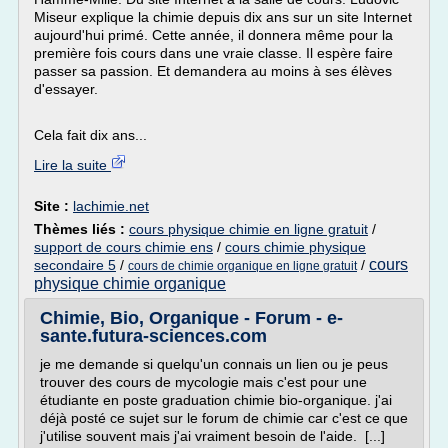
Miseur explique la chimie depuis dix ans sur un site Internet
aujourd'hui primé. Cette année, il donnera même pour la
première fois cours dans une vraie classe. Il espère faire
passer sa passion. Et demandera au moins à ses élèves
d'essayer.
Cela fait dix ans...
Lire la suite
Site :
lachimie.net
Thèmes liés :
cours physique chimie en ligne gratuit
/
support de cours chimie ens
/
cours chimie physique
cours
secondaire 5
/
/
cours de chimie organique en ligne gratuit
physique chimie organique
Chimie, Bio, Organique - Forum - e-
sante.futura-sciences.com
je me demande si quelqu'un connais un lien ou je peus
trouver des cours de mycologie mais c'est pour une
étudiante en poste graduation chimie bio-organique. j'ai
déjà posté ce sujet sur le forum de chimie car c'est ce que
j'utilise souvent mais j'ai vraiment besoin de l'aide. [...]