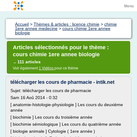
Menu
Accueil
>
Thèmes & articles : licence chimie
>
chimie
1ere annee medecine
>
cours chimie 1ere annee
biologie
Articles sélectionnés pour le thème :
cours chimie 1ere annee biologie
111 articles
→
Voir également
1 Vidéos
pour ce thème
télécharger les cours de pharmacie - intik.net
Sujet: télécharger les cours de pharmacie
Sam 16 Aoû 2014 - 0:32
[ anatomie-histologie-physiologie ] Les cours du deuxième
année
[ biochimie ] Les cours du troisième année
[ biochimie sémiologique ] Les cours du quatrième année
[ biologie animale ] Cytologie ( 1ere année )