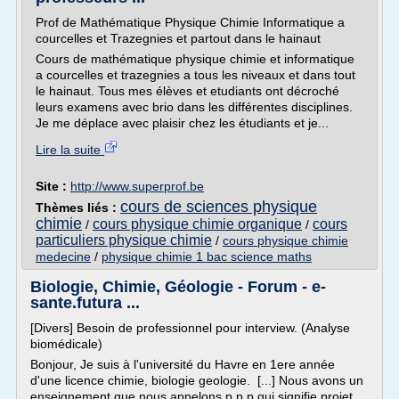
Prof de Mathématique Physique Chimie Informatique a
courcelles et Trazegnies et partout dans le hainaut
Cours de mathématique physique chimie et informatique
a courcelles et trazegnies a tous les niveaux et dans tout
le hainaut. Tous mes élèves et etudiants ont décroché
leurs examens avec brio dans les différentes disciplines.
Je me déplace avec plaisir chez les étudiants et je...
Lire la suite
Site :
http://www.superprof.be
cours de sciences physique
Thèmes liés :
chimie
cours physique chimie organique
cours
/
/
particuliers physique chimie
/
cours physique chimie
medecine
/
physique chimie 1 bac science maths
Biologie, Chimie, Géologie - Forum - e-
sante.futura ...
[Divers] Besoin de professionnel pour interview. (Analyse
biomédicale)
Bonjour, Je suis à l'université du Havre en 1ere année
d'une licence chimie, biologie geologie. [...] Nous avons un
enseignement que nous appelons p.p.p qui signifie projet