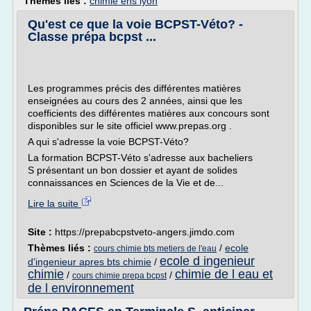
Thèmes liés :
chimie ens lyon
Qu'est ce que la voie BCPST-Véto? -
Classe prépa bcpst ...
Les programmes précis des différentes matières
enseignées au cours des 2 années, ainsi que les
coefficients des différentes matières aux concours sont
disponibles sur le site officiel www.prepas.org .
A qui s'adresse la voie BCPST-Véto?
La formation BCPST-Véto s'adresse aux bacheliers
S présentant un bon dossier et ayant de solides
connaissances en Sciences de la Vie et de...
Lire la suite
Site :
https://prepabcpstveto-angers.jimdo.com
Thèmes liés :
/
ecole
cours chimie bts metiers de l'eau
ecole d ingenieur
d'ingenieur apres bts chimie
/
chimie
chimie de l eau et
/
/
cours chimie prepa bcpst
de l environnement