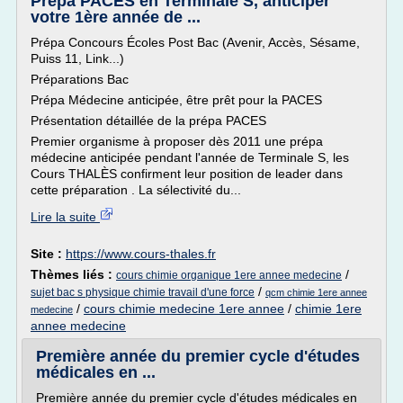
Prépa PACES en Terminale S, anticiper
votre 1ère année de ...
Prépa Concours Écoles Post Bac (Avenir, Accès, Sésame,
Puiss 11, Link...)
Préparations Bac
Prépa Médecine anticipée, être prêt pour la PACES
Présentation détaillée de la prépa PACES
Premier organisme à proposer dès 2011 une prépa
médecine anticipée pendant l'année de Terminale S, les
Cours THALÈS confirment leur position de leader dans
cette préparation . La sélectivité du...
Lire la suite
Site :
https://www.cours-thales.fr
Thèmes liés :
/
cours chimie organique 1ere annee medecine
/
sujet bac s physique chimie travail d'une force
qcm chimie 1ere annee
/
cours chimie medecine 1ere annee
/
chimie 1ere
medecine
annee medecine
Première année du premier cycle d'études
médicales en ...
Première année du premier cycle d'études médicales en