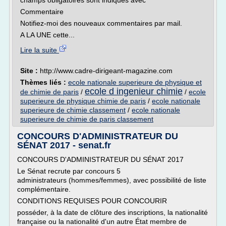
champs obligatoires sont indiqués avec *
Commentaire
Notifiez-moi des nouveaux commentaires par mail.
A LA UNE cette...
Lire la suite
Site :
http://www.cadre-dirigeant-magazine.com
Thèmes liés :
ecole nationale superieure de physique et
ecole d ingenieur chimie
de chimie de paris
/
/
ecole
superieure de physique chimie de paris
/
ecole nationale
superieure de chimie classement
/
ecole nationale
superieure de chimie de paris classement
CONCOURS D'ADMINISTRATEUR DU
SÉNAT 2017 - senat.fr
CONCOURS D'ADMINISTRATEUR DU SÉNAT 2017
Le Sénat recrute par concours 5
administrateurs (hommes/femmes), avec possibilité de liste
complémentaire.
CONDITIONS REQUISES POUR CONCOURIR
posséder, à la date de clôture des inscriptions, la nationalité
française ou la nationalité d'un autre État membre de