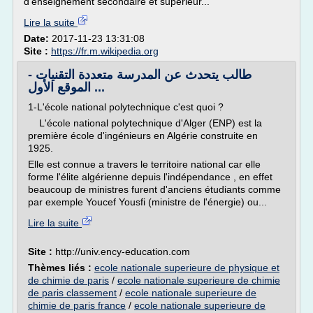
d'enseignement secondaire et supérieur...
Lire la suite
Date:
2017-11-23 13:31:08
Site :
https://fr.m.wikipedia.org
طالب يتحدث عن المدرسة متعددة التقنيات -
الموقع الأول ...
1-L'école national polytechnique c'est quoi ?
L'école national polytechnique d'Alger (ENP) est la
première école d'ingénieurs en Algérie construite en
1925.
Elle est connue a travers le territoire national car elle
forme l'élite algérienne depuis l'indépendance , en effet
beaucoup de ministres furent d'anciens étudiants comme
par exemple Youcef Yousfi (ministre de l'énergie) ou...
Lire la suite
Site :
http://univ.ency-education.com
Thèmes liés :
ecole nationale superieure de physique et
de chimie de paris
/
ecole nationale superieure de chimie
de paris classement
/
ecole nationale superieure de
chimie de paris france
/
ecole nationale superieure de