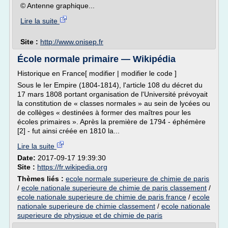
© Antenne graphique...
Lire la suite
Site :
http://www.onisep.fr
École normale primaire — Wikipédia
Historique en France[ modifier | modifier le code ]
Sous le Ier Empire (1804-1814), l'article 108 du décret du
17 mars 1808 portant organisation de l'Université prévoyait
la constitution de « classes normales » au sein de lycées ou
de collèges « destinées à former des maîtres pour les
écoles primaires ». Après la première de 1794 - éphémère
[2] - fut ainsi créée en 1810 la...
Lire la suite
Date:
2017-09-17 19:39:30
Site :
https://fr.wikipedia.org
Thèmes liés :
ecole normale superieure de chimie de paris
/
ecole nationale superieure de chimie de paris classement
/
ecole nationale superieure de chimie de paris france
/
ecole
nationale superieure de chimie classement
/
ecole nationale
superieure de physique et de chimie de paris