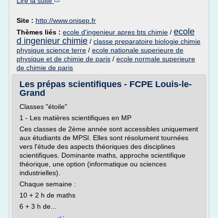
Lire la suite
Site :
http://www.onisep.fr
ecole
Thèmes liés :
ecole d'ingenieur apres bts chimie
/
d ingenieur chimie
/
classe preparatoire biologie chimie
physique science terre
/
ecole nationale superieure de
physique et de chimie de paris
/
ecole normale superieure
de chimie de paris
Les prépas scientifiques - FCPE Louis-le-
Grand
Classes "étoile"
1 - Les matières scientifiques en MP
Ces classes de 2ème année sont accessibles uniquement
aux étudiants de MPSI. Elles sont résolument tournées
vers l'étude des aspects théoriques des disciplines
scientifiques. Dominante maths, approche scientifique
théorique, une option (informatique ou sciences
industrielles).
Chaque semaine :
10 + 2 h de maths
6 + 3 h de...