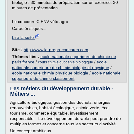
Biologie : 30 minutes de préparation sur un exercice. 30
minutes de présentation
Le concours C ENV véto agro
Caractéristiques...
Lire la suite
Site :
http://www.la-prepa-concours.com
Thèmes liés :
ecole nationale superieure de chimie de
paris france
/
/
ecole
cours chimie dut genie biologique
nationale superieure de chimie biologie et physique
/
ecole nationale chimie physique biologie
/
ecole nationale
superieure de chimie classement
Les métiers du développement durable -
Métiers ...
Agriculture biologique, gestion des déchets, énergies
renouvelables, habitat écologique, chimie verte, éco-
tourisme, commerce équitable, investissement
responsable... Le développement durable peut prendre de
multiples formes et concerne tous les secteurs d'activité.
Un concept ambitieux