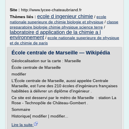
Site :
http://www.lycee-chateaubriand.fr
ecole d ingenieur chimie
Thèmes liés :
/
ecole
nationale superieure de chimie biologie et physique
/
classe
preparatoire biologie chimie physique science terre
/
laboratoire d application de la chimie a l
environnement
/
ecole nationale superieure de physique
et de chimie de paris
École centrale de Marseille — Wikipédia
Géolocalisation sur la carte : Marseille
École centrale de Marseille
modifier
L'École centrale de Marseille, aussi appelée Centrale
Marseille, est l'une des 210 écoles d'ingénieurs françaises
habilitées à délivrer un diplôme d'ingénieur .
Ce site est desservi par le métro de Marseille : station La
Rose - Technopôle de Château-Gombert .
Sommaire
Historique[ modifier | modifier...
Lire la suite