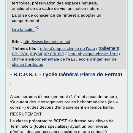
territoires, préservation des espaces naturels,
amélioration du cadre de vie, animation nature...
La prise de conscience de l'intérêt à adopter un
comportement...
Lire la suite
Site :
http://www.lesmetiers.net
traitement
Thèmes liés :
offre d'emploi chimie de l'eau
/
de l'eau physique chimie
/
l'eau physique chimie 1ere
/
chimie environnementale de l'eau
/
ecole d'ingenieur de
chimie bordeaux
- B.C.P.S.T. - Lycée Général Pierre de Fermat
-
-
A ces horaires d'enseignement (1 ère et seconde année),
s'ajoutent des interrogations orales hebdomadaires (les «
colles ») et des devoirs d'entraînement en temps limité.
RECRUTEMENT
La classe préparatoire BCPST s'adresse aux élèves de
Terminale S (toutes spécialités) ayant un bon niveau
général, des connaissances solides et une curiosité