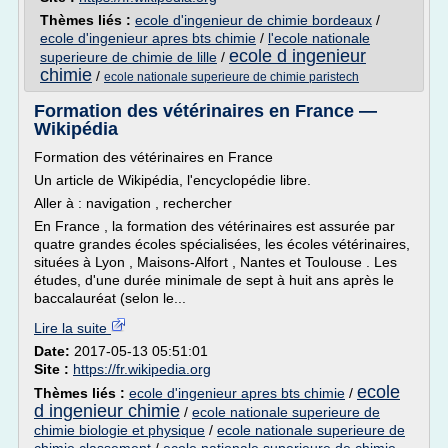
Thèmes liés :
ecole d'ingenieur de chimie bordeaux
/
ecole d'ingenieur apres bts chimie
/
l'ecole nationale
ecole d ingenieur
superieure de chimie de lille
/
chimie
/
ecole nationale superieure de chimie paristech
Formation des vétérinaires en France —
Wikipédia
Formation des vétérinaires en France
Un article de Wikipédia, l'encyclopédie libre.
Aller à : navigation , rechercher
En France , la formation des vétérinaires est assurée par
quatre grandes écoles spécialisées, les écoles vétérinaires,
situées à Lyon , Maisons-Alfort , Nantes et Toulouse . Les
études, d'une durée minimale de sept à huit ans après le
baccalauréat (selon le...
Lire la suite
Date:
2017-05-13 05:51:01
Site :
https://fr.wikipedia.org
ecole
Thèmes liés :
ecole d'ingenieur apres bts chimie
/
d ingenieur chimie
/
ecole nationale superieure de
chimie biologie et physique
/
ecole nationale superieure de