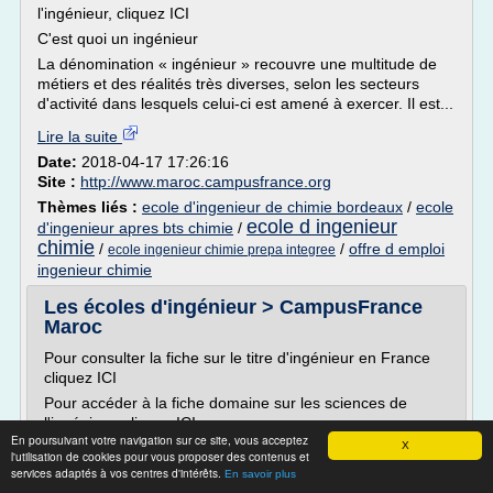
l'ingénieur, cliquez ICI
C'est quoi un ingénieur
La dénomination « ingénieur » recouvre une multitude de
métiers et des réalités très diverses, selon les secteurs
d'activité dans lesquels celui-ci est amené à exercer. Il est...
Lire la suite
Date:
2018-04-17 17:26:16
Site :
http://www.maroc.campusfrance.org
Thèmes liés :
ecole d'ingenieur de chimie bordeaux
/
ecole
ecole d ingenieur
d'ingenieur apres bts chimie
/
chimie
/
/
offre d emploi
ecole ingenieur chimie prepa integree
ingenieur chimie
Les écoles d'ingénieur > CampusFrance
Maroc
Pour consulter la fiche sur le titre d'ingénieur en France
cliquez ICI
Pour accéder à la fiche domaine sur les sciences de
l'ingénieur, cliquez ICI
En poursuivant votre navigation sur ce site, vous acceptez
C'est quoi un ingénieur
X
l'utilisation de cookies pour vous proposer des contenus et
services adaptés à vos centres d'intérêts.
La dénomination « ingénieur » recouvre une multitude de
En savoir plus