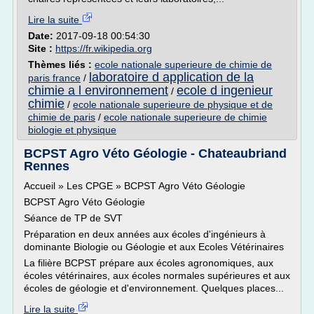
Lire la suite
Date:
2017-09-18 00:54:30
Site :
https://fr.wikipedia.org
Thèmes liés :
ecole nationale superieure de chimie de
laboratoire d application de la
paris france
/
chimie a l environnement
ecole d ingenieur
/
chimie
/
ecole nationale superieure de physique et de
chimie de paris
/
ecole nationale superieure de chimie
biologie et physique
BCPST Agro Véto Géologie - Chateaubriand
Rennes
Accueil » Les CPGE » BCPST Agro Véto Géologie
BCPST Agro Véto Géologie
Séance de TP de SVT
Préparation en deux années aux écoles d'ingénieurs à
dominante Biologie ou Géologie et aux Ecoles Vétérinaires
La filière BCPST prépare aux écoles agronomiques, aux
écoles vétérinaires, aux écoles normales supérieures et aux
écoles de géologie et d'environnement. Quelques places...
Lire la suite