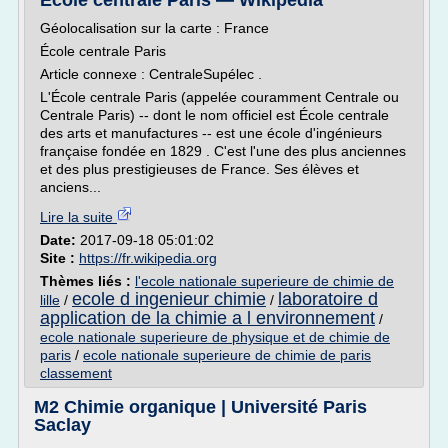
École centrale Paris — Wikipédia
Géolocalisation sur la carte : France
École centrale Paris
Article connexe : CentraleSupélec .
L'École centrale Paris (appelée couramment Centrale ou
Centrale Paris) -- dont le nom officiel est École centrale
des arts et manufactures -- est une école d'ingénieurs
française fondée en 1829 . C'est l'une des plus anciennes
et des plus prestigieuses de France. Ses élèves et
anciens...
Lire la suite
Date:
2017-09-18 05:01:02
Site :
https://fr.wikipedia.org
Thèmes liés :
l'ecole nationale superieure de chimie de
ecole d ingenieur chimie
laboratoire d
lille
/
/
application de la chimie a l environnement
/
ecole nationale superieure de physique et de chimie de
paris
/
ecole nationale superieure de chimie de paris
classement
M2 Chimie organique | Université Paris
Saclay