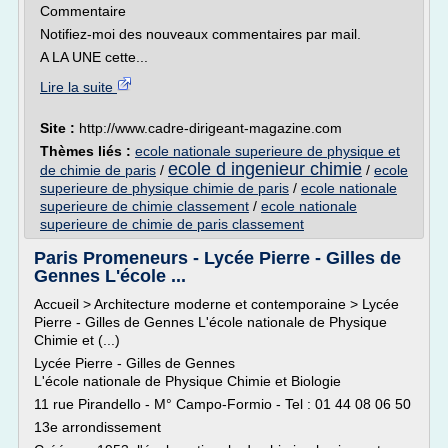
Commentaire
Notifiez-moi des nouveaux commentaires par mail.
A LA UNE cette...
Lire la suite
Site :
http://www.cadre-dirigeant-magazine.com
Thèmes liés :
ecole nationale superieure de physique et
ecole d ingenieur chimie
de chimie de paris
/
/
ecole
superieure de physique chimie de paris
/
ecole nationale
superieure de chimie classement
/
ecole nationale
superieure de chimie de paris classement
Paris Promeneurs - Lycée Pierre - Gilles de
Gennes L'école ...
Accueil > Architecture moderne et contemporaine > Lycée
Pierre - Gilles de Gennes L'école nationale de Physique
Chimie et (...)
Lycée Pierre - Gilles de Gennes
L'école nationale de Physique Chimie et Biologie
11 rue Pirandello - M° Campo-Formio - Tel : 01 44 08 06 50
13e arrondissement