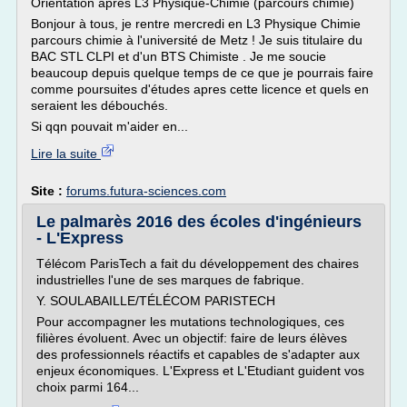
Orientation apres L3 Physique-Chimie (parcours chimie)
Bonjour à tous, je rentre mercredi en L3 Physique Chimie
parcours chimie à l'université de Metz ! Je suis titulaire du
BAC STL CLPI et d'un BTS Chimiste . Je me soucie
beaucoup depuis quelque temps de ce que je pourrais faire
comme poursuites d'études apres cette licence et quels en
seraient les débouchés.
Si qqn pouvait m'aider en...
Lire la suite
Site :
forums.futura-sciences.com
Le palmarès 2016 des écoles d'ingénieurs
- L'Express
Télécom ParisTech a fait du développement des chaires
industrielles l'une de ses marques de fabrique.
Y. SOULABAILLE/TÉLÉCOM PARISTECH
Pour accompagner les mutations technologiques, ces
filières évoluent. Avec un objectif: faire de leurs élèves
des professionnels réactifs et capables de s'adapter aux
enjeux économiques. L'Express et L'Etudiant guident vos
choix parmi 164...