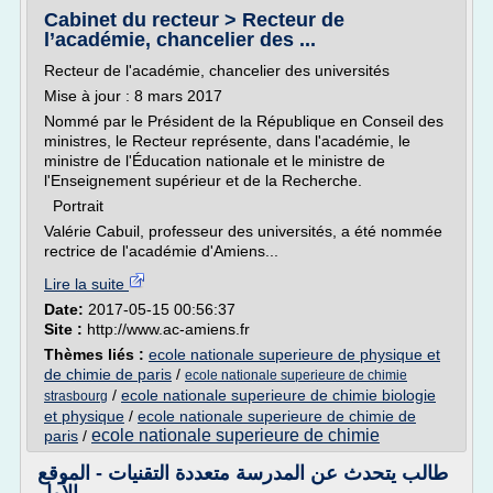
Cabinet du recteur > Recteur de
l’académie, chancelier des ...
Recteur de l'académie, chancelier des universités
Mise à jour : 8 mars 2017
Nommé par le Président de la République en Conseil des
ministres, le Recteur représente, dans l'académie, le
ministre de l'Éducation nationale et le ministre de
l'Enseignement supérieur et de la Recherche.
Portrait
Valérie Cabuil, professeur des universités, a été nommée
rectrice de l'académie d'Amiens...
Lire la suite
Date:
2017-05-15 00:56:37
Site :
http://www.ac-amiens.fr
Thèmes liés :
ecole nationale superieure de physique et
de chimie de paris
/
ecole nationale superieure de chimie
/
ecole nationale superieure de chimie biologie
strasbourg
et physique
/
ecole nationale superieure de chimie de
ecole nationale superieure de chimie
paris
/
طالب يتحدث عن المدرسة متعددة التقنيات - الموقع