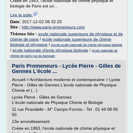
Créée en 1953, l'école nationale de chimie physique et
biologie de Paris est un...
Lire la suite
Date:
2017-12-02 06:32:20
Site :
http://www.paris-promeneurs.com
Thèmes liés :
ecole nationale superieure de physique et de
chimie de paris
/
ecole nationale superieure de chimie
biologie et physique
/
encpb ecole nationale de chimie physique biologie
/
ecole nationale chimie physique biologie
/
ecole nationale de
chimie de paris rue du banquier
Paris Promeneurs - Lycée Pierre - Gilles de
Gennes L'école ...
Accueil > Architecture moderne et contemporaine > Lycée
Pierre - Gilles de Gennes L'école nationale de Physique
Chimie et (...)
Lycée Pierre - Gilles de Gennes
L'école nationale de Physique Chimie et Biologie
11 rue Pirandello - M° Campo-Formio - Tel : 01 44 08 06
50
13e arrondissement
Créée en 1953, l'école nationale de chimie physique et