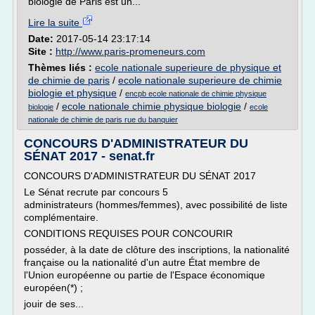
biologie de Paris est un...
Lire la suite
Date:
2017-05-14 23:17:14
Site :
http://www.paris-promeneurs.com
Thèmes liés :
ecole nationale superieure de physique et
de chimie de paris
/
ecole nationale superieure de chimie
biologie et physique
/
encpb ecole nationale de chimie physique
/
ecole nationale chimie physique biologie
/
biologie
ecole
nationale de chimie de paris rue du banquier
CONCOURS D'ADMINISTRATEUR DU
SÉNAT 2017 - senat.fr
CONCOURS D'ADMINISTRATEUR DU SÉNAT 2017
Le Sénat recrute par concours 5
administrateurs (hommes/femmes), avec possibilité de liste
complémentaire.
CONDITIONS REQUISES POUR CONCOURIR
posséder, à la date de clôture des inscriptions, la nationalité
française ou la nationalité d'un autre État membre de
l'Union européenne ou partie de l'Espace économique
européen(*) ;
jouir de ses...