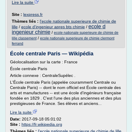
Lire la suite
Site :
lexpress.fr
Thèmes liés :
l'ecole nationale superieure de chimie de
ecole d
lille
/
ecole d'ingenieur apres bts chimie
/
ingenieur chimie
/
ecole nationale superieure de chimie de
/
lille classement
ecole nationale superieure de chimie clermont
ferrand
École centrale Paris — Wikipédia
Géolocalisation sur la carte : France
École centrale Paris
Article connexe : CentraleSupélec .
L'École centrale Paris (appelée couramment Centrale ou
Centrale Paris) -- dont le nom officiel est École centrale des
arts et manufactures -- est une école d'ingénieurs française
fondée en 1829 . C'est l'une des plus anciennes et des plus
prestigieuses de France. Ses élèves et anciens...
Lire la suite
Date:
2017-09-18 05:01:02
Site :
https://fr.wikipedia.org
Thèmes liés :
l'ecole nationale superieure de chimie de lille