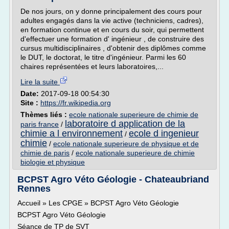
De nos jours, on y donne principalement des cours pour
adultes engagés dans la vie active (techniciens, cadres),
en formation continue et en cours du soir, qui permettent
d'effectuer une formation d' ingénieur , de construire des
cursus multidisciplinaires , d'obtenir des diplômes comme
le DUT, le doctorat, le titre d'ingénieur. Parmi les 60
chaires représentées et leurs laboratoires,...
Lire la suite
Date:
2017-09-18 00:54:30
Site :
https://fr.wikipedia.org
Thèmes liés :
ecole nationale superieure de chimie de
laboratoire d application de la
paris france
/
chimie a l environnement
ecole d ingenieur
/
chimie
/
ecole nationale superieure de physique et de
chimie de paris
/
ecole nationale superieure de chimie
biologie et physique
BCPST Agro Véto Géologie - Chateaubriand
Rennes
Accueil » Les CPGE » BCPST Agro Véto Géologie
BCPST Agro Véto Géologie
Séance de TP de SVT