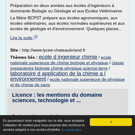
Préparation en deux années aux écoles d'ingénieurs à
dominante Biologie ou Géologie et aux Ecoles Vétérinaires
La filière BCPST prépare aux écoles agronomiques, aux
écoles vétérinaires, aux écoles normales supérieures et aux
écoles de géologie et d'environnement. Quelques places...
Lire la suite
Site :
http://www.lycee-chateaubriand.fr
ecole d ingenieur chimie
Thèmes liés :
/
ecole
nationale superieure de chimie biologie et physique
/
classe
preparatoire biologie chimie physique science terre
/
laboratoire d application de la chimie a l
environnement
/
ecole nationale superieure de physique
et de chimie de paris
Licence : les mentions du domaine
sciences, technologie et ...
Accès aux licences du domaine
En poursuivant votre navigation sur ce site, vous acceptez
Le bac S est recommandé ; l'enseignement est dans la
X
l'utilisation de cookies pour vous proposer des contenus et
continuité du bac scientifique. Une mise à niveau en
services adaptés à vos centres d'intérêts.
En savoir plus
sciences est conseillée pour les bacheliers