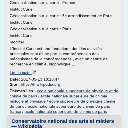
Géolocalisation sur la carte : France
Institut Curie
Géolocalisation sur la carte : 5e arrondissement de Paris
Institut Curie
Géolocalisation sur la carte : Paris
Institut Curie
modifier
L'Institut Curie est une fondation , dont les activités
principales sont d'une part la compréhension des
mécanismes de la cancérogenèse , avec un centre de
recherche en chimie, biophysique ,...
Lire la suite
Date:
2017-05-13 18:28:47
Site :
https://fr.wikipedia.org
Thèmes liés :
ecole nationale superieure de physique et de
chimie de paris
/
ecole nationale superieure de chimie
biologie et physique
/
ecole superieure de physique chimie
de paris
/
ecole nationale superieure de chimie de paris
france
/
ecole nationale superieure de chimie de paris
Conservatoire national des arts et métiers
— Wikipédia