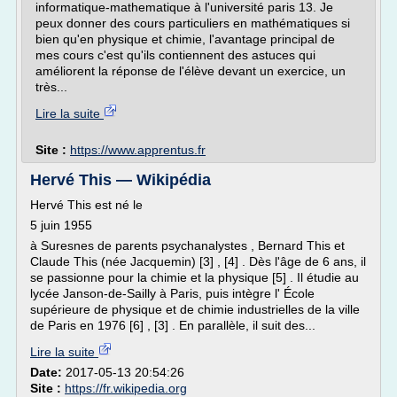
informatique-mathematique à l'université paris 13. Je
peux donner des cours particuliers en mathématiques si
bien qu'en physique et chimie, l'avantage principal de
mes cours c'est qu'ils contiennent des astuces qui
améliorent la réponse de l'élève devant un exercice, un
très...
Lire la suite
Site :
https://www.apprentus.fr
Hervé This — Wikipédia
Hervé This est né le
5 juin 1955
à Suresnes de parents psychanalystes , Bernard This et
Claude This (née Jacquemin) [3] , [4] . Dès l'âge de 6 ans, il
se passionne pour la chimie et la physique [5] . Il étudie au
lycée Janson-de-Sailly à Paris, puis intègre l' École
supérieure de physique et de chimie industrielles de la ville
de Paris en 1976 [6] , [3] . En parallèle, il suit des...
Lire la suite
Date:
2017-05-13 20:54:26
Site :
https://fr.wikipedia.org