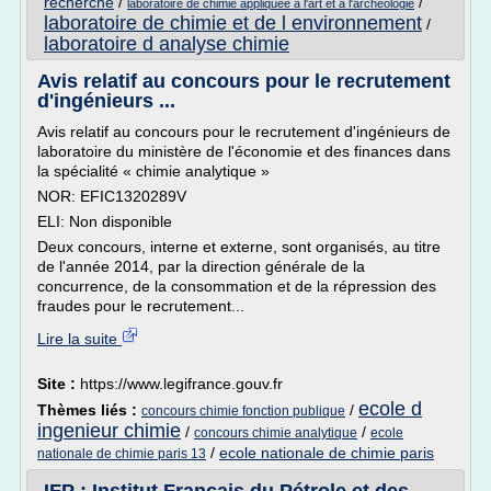
recherche
/
/
laboratoire de chimie appliquee a l'art et a l'archeologie
laboratoire de chimie et de l environnement
/
laboratoire d analyse chimie
Avis relatif au concours pour le recrutement
d'ingénieurs ...
Avis relatif au concours pour le recrutement d'ingénieurs de
laboratoire du ministère de l'économie et des finances dans
la spécialité « chimie analytique »
NOR: EFIC1320289V
ELI: Non disponible
Deux concours, interne et externe, sont organisés, au titre
de l'année 2014, par la direction générale de la
concurrence, de la consommation et de la répression des
fraudes pour le recrutement...
Lire la suite
Site :
https://www.legifrance.gouv.fr
ecole d
Thèmes liés :
/
concours chimie fonction publique
ingenieur chimie
/
/
concours chimie analytique
ecole
/
ecole nationale de chimie paris
nationale de chimie paris 13