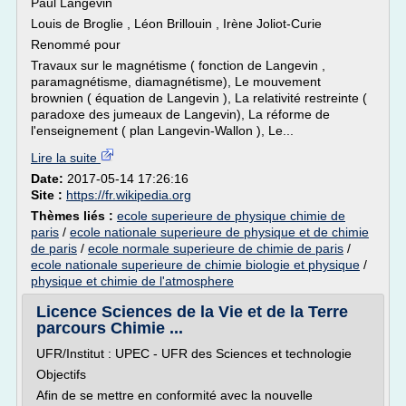
Paul Langevin
Louis de Broglie , Léon Brillouin , Irène Joliot-Curie
Renommé pour
Travaux sur le magnétisme ( fonction de Langevin ,
paramagnétisme, diamagnétisme), Le mouvement
brownien ( équation de Langevin ), La relativité restreinte (
paradoxe des jumeaux de Langevin), La réforme de
l'enseignement ( plan Langevin-Wallon ), Le...
Lire la suite
Date:
2017-05-14 17:26:16
Site :
https://fr.wikipedia.org
Thèmes liés :
ecole superieure de physique chimie de
paris
/
ecole nationale superieure de physique et de chimie
de paris
/
ecole normale superieure de chimie de paris
/
ecole nationale superieure de chimie biologie et physique
/
physique et chimie de l'atmosphere
Licence Sciences de la Vie et de la Terre
parcours Chimie ...
UFR/Institut : UPEC - UFR des Sciences et technologie
Objectifs
Afin de se mettre en conformité avec la nouvelle