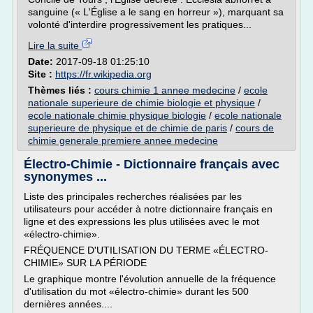
sanguine (« L'Église a le sang en horreur »), marquant sa
volonté d'interdire progressivement les pratiques...
Lire la suite
Date:
2017-09-18 01:25:10
Site :
https://fr.wikipedia.org
Thèmes liés :
cours chimie 1 annee medecine
/
ecole
nationale superieure de chimie biologie et physique
/
ecole nationale chimie physique biologie
/
ecole nationale
superieure de physique et de chimie de paris
/
cours de
chimie generale premiere annee medecine
Électro-Chimie - Dictionnaire français avec
synonymes ...
Liste des principales recherches réalisées par les
utilisateurs pour accéder à notre dictionnaire français en
ligne et des expressions les plus utilisées avec le mot
«électro-chimie».
FRÉQUENCE D'UTILISATION DU TERME «ÉLECTRO-
CHIMIE» SUR LA PÉRIODE
Le graphique montre l'évolution annuelle de la fréquence
d'utilisation du mot «électro-chimie» durant les 500
dernières années....