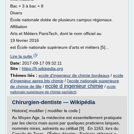
Bac + 3 à bac + 8
Divers
École nationale dotée de plusieurs campus régionaux.
Affiliation
Arts et Métiers ParisTech, dont le nom officiel au
19 février 2016
est École nationale supérieure d'arts et métiers [5]...
Lire la suite
Date:
2017-09-17 09:32:11
Site :
https://fr.wikipedia.org
Thèmes liés :
ecole d'ingenieur de chimie bordeaux
/
ecole
d'ingenieur apres bts chimie
/
l'ecole nationale superieure
ecole d ingenieur chimie
de chimie de lille
/
/
ecole
nationale superieure de chimie paristech
Chirurgien-dentiste — Wikipédia
Histoire[ modifier | modifier le code ]
Au Moyen Age, la médecine est essentiellement pratiquée
par les clercs mais aussi par quelques praticiens laïques,
nommés mires, astreints au célibat [9] . En 1163, lors du
Concile de Tours , l'Église décrète : Ecclesia abhorret a