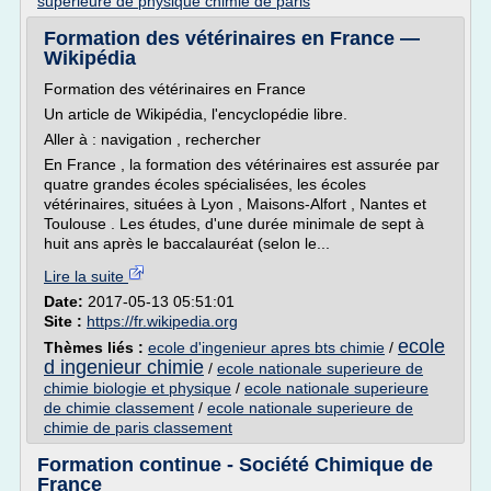
superieure de physique chimie de paris
Formation des vétérinaires en France —
Wikipédia
Formation des vétérinaires en France
Un article de Wikipédia, l'encyclopédie libre.
Aller à : navigation , rechercher
En France , la formation des vétérinaires est assurée par
quatre grandes écoles spécialisées, les écoles
vétérinaires, situées à Lyon , Maisons-Alfort , Nantes et
Toulouse . Les études, d'une durée minimale de sept à
huit ans après le baccalauréat (selon le...
Lire la suite
Date:
2017-05-13 05:51:01
Site :
https://fr.wikipedia.org
ecole
Thèmes liés :
ecole d'ingenieur apres bts chimie
/
d ingenieur chimie
/
ecole nationale superieure de
chimie biologie et physique
/
ecole nationale superieure
de chimie classement
/
ecole nationale superieure de
chimie de paris classement
Formation continue - Société Chimique de
France