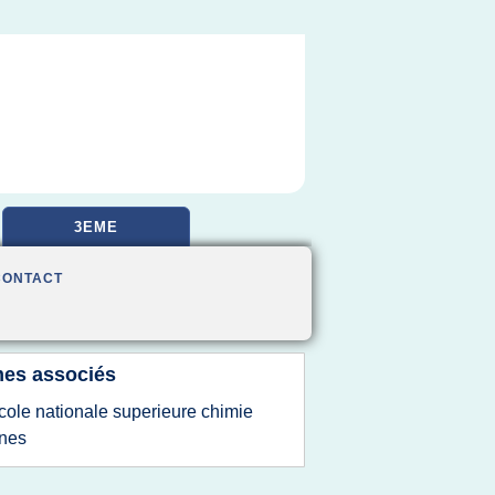
3EME
CONTACT
es associés
cole nationale superieure chimie
nes