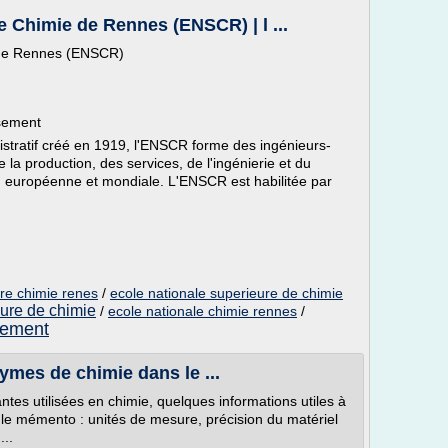
e Chimie de Rennes (ENSCR) | l ...
 de Rennes (ENSCR)
ssement
istratif créé en 1919, l'ENSCR forme des ingénieurs-
e la production, des services, de l'ingénierie et du
, européenne et mondiale. L'ENSCR est habilitée par
ure chimie renes
/
ecole nationale superieure de chimie
eure de chimie
/
ecole nationale chimie rennes
/
nnement
ymes de chimie dans le ...
ntes utilisées en chimie, quelques informations utiles à
s le mémento : unités de mesure, précision du matériel
...