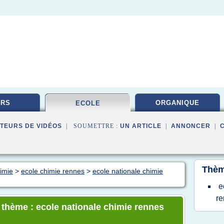
URS
ORGANIQUE
ECOLE
TEURS DE VIDÉOS
| SOUMETTRE :
UN ARTICLE
|
ANNONCER
|
Thèm
himie
>
ecole chimie rennes
>
ecole nationale chimie
e
re
e thème : ecole nationale chimie rennes