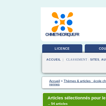
CHIMIETHEORIQUE.FR
LICENCE
CO
ACCUEIL
| CLASSEMENT :
SITES
,
AU
Accueil
>
Thèmes & articles : école c
rennes
Articles sélectionnés pour l
54 articles
→