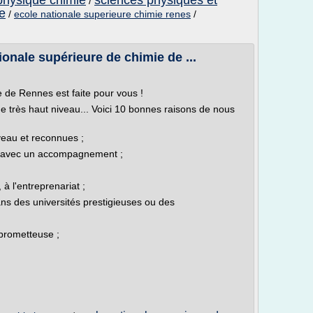
physique chimie
sciences physiques et
/
e
/
ecole nationale superieure chimie renes
/
onale supérieure de chimie de ...
 de Rennes est faite pour vous !
e très haut niveau... Voici 10 bonnes raisons de nous
veau et reconnues ;
é avec un accompagnement ;
à l'entreprenariat ;
dans des universités prestigieuses ou des
 prometteuse ;