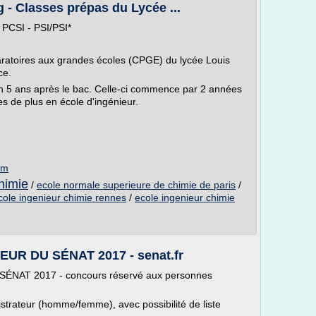
 - Classes prépas du Lycée ...
 PCSI - PSI/PSI*
aratoires aux grandes écoles (CPGE) du lycée Louis
ce.
 en 5 ans après le bac. Celle-ci commence par 2 années
s de plus en école d'ingénieur.
om
himie
/
ecole normale superieure de chimie de paris
/
cole ingenieur chimie rennes
/
ecole ingenieur chimie
R DU SÉNAT 2017 - senat.fr
AT 2017 - concours réservé aux personnes
strateur (homme/femme), avec possibilité de liste