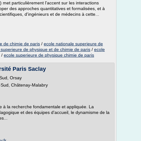
) met particulièrement l'accent sur les interactions
opper des approches quantitatives et formalisées, et à
ientifiques, d'ingénieurs et de médecins à cette...
e de chimie de paris
/
ecole nationale superieure de
 superieure de physique et de chimie de paris
/
ecole
/
ecole superieure de physique chimie de paris
sité Paris Saclay
-Sud, Orsay
s-Sud, Châtenay-Malabry
e à la recherche fondamentale et appliquée. La
dagogique et des équipes d'accueil, le dynamisme de la
s...
y.fr