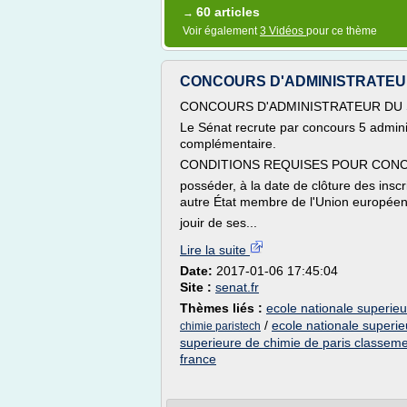
60 articles
→
Voir également
3 Vidéos
pour ce thème
CONCOURS D'ADMINISTRATEUR D
CONCOURS D'ADMINISTRATEUR DU 
Le Sénat recrute par concours 5 admini
complémentaire.
CONDITIONS REQUISES POUR CON
posséder, à la date de clôture des inscri
autre État membre de l'Union européen
jouir de ses...
Lire la suite
Date:
2017-01-06 17:45:04
Site :
senat.fr
Thèmes liés :
ecole nationale superie
/
ecole nationale superie
chimie paristech
superieure de chimie de paris classem
france