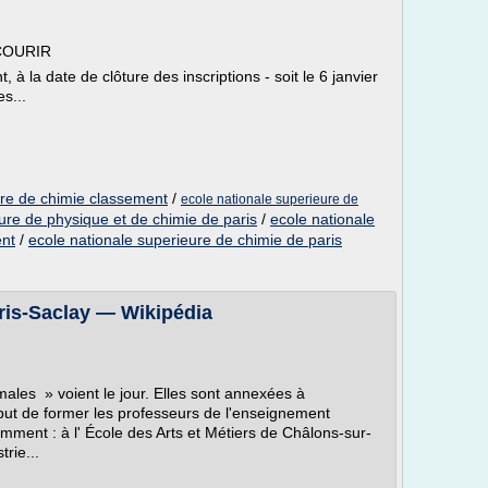
COURIR
 à la date de clôture des inscriptions - soit le 6 janvier
s...
ure de chimie classement
/
ecole nationale superieure de
ure de physique et de chimie de paris
/
ecole nationale
ent
/
ecole nationale superieure de chimie de paris
ris-Saclay — Wikipédia
ales » voient le jour. Elles sont annexées à
 but de former les professeurs de l'enseignement
mment : à l' École des Arts et Métiers de Châlons-sur-
rie...