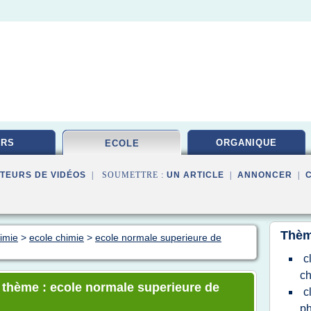
URS
ORGANIQUE
ECOLE
TEURS DE VIDÉOS
| SOUMETTRE :
UN ARTICLE
|
ANNONCER
|
Thèm
himie
>
ecole chimie
>
ecole normale superieure de
c
ch
e thème : ecole normale superieure de
c
ph