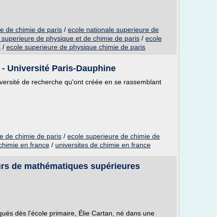
e de chimie de paris
/
ecole nationale superieure de
 superieure de physique et de chimie de paris
/
ecole
s
/
ecole superieure de physique chimie de paris
- Université Paris-Dauphine
niversité de recherche qu'ont créée en se rassemblant
e de chimie de paris
/
ecole superieure de chimie de
chimie en france
/
universites de chimie en france
urs de mathématiques supérieures
és dès l'école primaire, Élie Cartan, né dans une