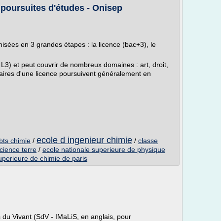
s poursuites d'études - Onisep
nisées en 3 grandes étapes : la licence (bac+3), le
 L3) et peut couvrir de nombreux domaines : art, droit,
tulaires d'une licence poursuivent généralement en
ecole d ingenieur chimie
bts chimie
/
/
classe
cience terre
/
ecole nationale superieure de physique
perieure de chimie de paris
s du Vivant (SdV - IMaLiS, en anglais, pour