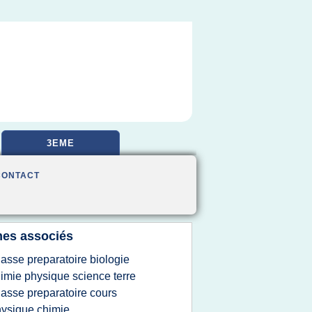
3EME
CONTACT
es associés
lasse preparatoire biologie
imie physique science terre
lasse preparatoire cours
ysique chimie