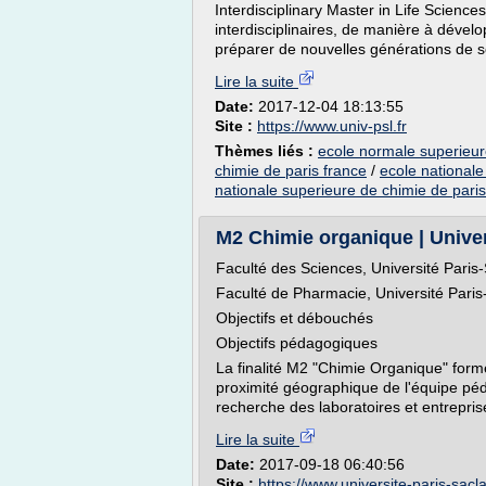
Interdisciplinary Master in Life Sciences
interdisciplinaires, de manière à dével
préparer de nouvelles générations de sc
Lire la suite
Date:
2017-12-04 18:13:55
Site :
https://www.univ-psl.fr
Thèmes liés :
ecole normale superieur
chimie de paris france
/
ecole nationale
nationale superieure de chimie de paris
M2 Chimie organique | Univer
Faculté des Sciences, Université Paris
Faculté de Pharmacie, Université Pari
Objectifs et débouchés
Objectifs pédagogiques
La finalité M2 "Chimie Organique" form
proximité géographique de l'équipe pé
recherche des laboratoires et entreprise
Lire la suite
Date:
2017-09-18 06:40:56
Site :
https://www.universite-paris-sacla