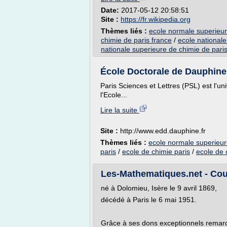
Date:
2017-05-12 20:58:51
Site :
https://fr.wikipedia.org
Thèmes liés :
ecole normale superieur
chimie de paris france
/
ecole nationale
nationale superieure de chimie de pari
École Doctorale de Dauphine 
Paris Sciences et Lettres (PSL) est l'u
l'Ecole...
Lire la suite
Site :
http://www.edd.dauphine.fr
Thèmes liés :
ecole normale superieur
paris
/
ecole de chimie paris
/
ecole de 
Les-Mathematiques.net - Co
né à Dolomieu, Isère le 9 avril 1869,
décédé à Paris le 6 mai 1951.
Grâce à ses dons exceptionnels remarqu