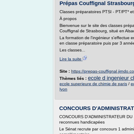
Prépas Couffignal Strasbourg
Classes préparatoires PTSI - PT/PT* et
À propos
Bienvenue sur le site des classes prép
Couffignal de Strasbourg, situé en Alsa
La formation de l'ingénieur s'effectue
en classe préparatoire puis par 3 année
Les classes...
Lire la suite
Site :
https://prepas-couffignal.jimdo.c
ecole d ingenieur c
Thèmes liés :
ecole superieure de chimie de paris
/
e
lyon
CONCOURS D'ADMINISTRATEU
CONCOURS D'ADMINISTRATEUR DU SÉN
reconnues handicapées
Le Sénat recrute par concours 1 admini