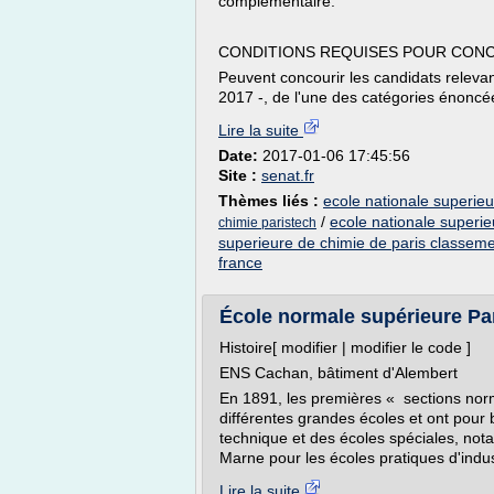
complémentaire.
CONDITIONS REQUISES POUR CON
Peuvent concourir les candidats relevant,
2017 -, de l'une des catégories énoncée
Lire la suite
Date:
2017-01-06 17:45:56
Site :
senat.fr
Thèmes liés :
ecole nationale superie
/
ecole nationale superie
chimie paristech
superieure de chimie de paris classem
france
École normale supérieure Pa
Histoire[ modifier | modifier le code ]
ENS Cachan, bâtiment d'Alembert
En 1891, les premières « sections norm
différentes grandes écoles et ont pour
technique et des écoles spéciales, nota
Marne pour les écoles pratiques d'indust
Lire la suite