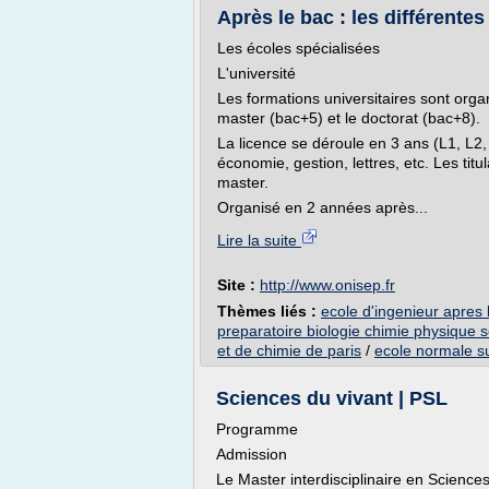
Après le bac : les différente
Les écoles spécialisées
L'université
Les formations universitaires sont orga
master (bac+5) et le doctorat (bac+8).
La licence se déroule en 3 ans (L1, L2,
économie, gestion, lettres, etc. Les ti
master.
Organisé en 2 années après...
Lire la suite
Site :
http://www.onisep.fr
Thèmes liés :
ecole d'ingenieur apres 
preparatoire biologie chimie physique s
et de chimie de paris
/
ecole normale su
Sciences du vivant | PSL
Programme
Admission
Le Master interdisciplinaire en Science