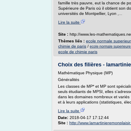
famille très pauvre, eut la chance de p
Supérieure de Paris où il obtient son d
universités de Montpellier, Lyon ,...
Lire la suite
Site :
http://www.les-mathematiques.ne
Thèmes liés :
ecole normale superieur
chimie de paris
/
ecole normale superieure
ecole de chimie paris
Choix des filières - lamartini
Mathématique Physique (MP)
Généralités
Les classes de MP* et MP sont spécial
seuls étudiants de MPSI, elles s'adress
dans les domaines nombreux et variés l
et à leurs applications (statistiques, éle
Lire la suite
Date:
2018-04-17 17:12:44
Site :
http://www.lamartinieremonplaisir