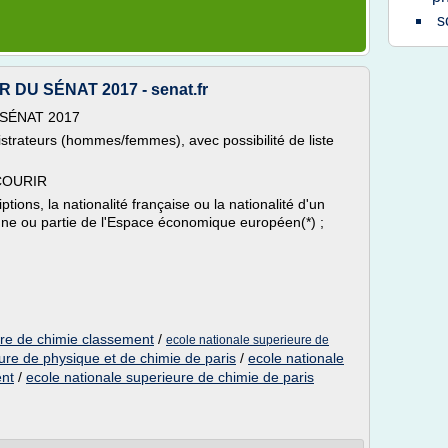
s
U SÉNAT 2017 - senat.fr
SÉNAT 2017
strateurs (hommes/femmes), avec possibilité de liste
COURIR
ptions, la nationalité française ou la nationalité d'un
ne ou partie de l'Espace économique européen(*) ;
ure de chimie classement
/
ecole nationale superieure de
ure de physique et de chimie de paris
/
ecole nationale
ent
/
ecole nationale superieure de chimie de paris