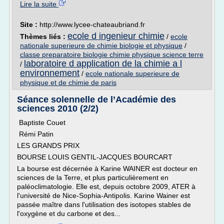
Lire la suite
Site :
http://www.lycee-chateaubriand.fr
ecole d ingenieur chimie
Thèmes liés :
/
ecole
nationale superieure de chimie biologie et physique
/
classe preparatoire biologie chimie physique science terre
laboratoire d application de la chimie a l
/
environnement
/
ecole nationale superieure de
physique et de chimie de paris
Séance solennelle de l’Académie des
sciences 2010 (2/2)
Baptiste Couet
Rémi Patin
LES GRANDS PRIX
BOURSE LOUIS GENTIL-JACQUES BOURCART
La bourse est décernée à Karine WAINER est docteur en
sciences de la Terre, et plus particulièrement en
paléoclimatologie. Elle est, depuis octobre 2009, ATER à
l'université de Nice-Sophia-Antipolis. Karine Wainer est
passée maître dans l'utilisation des isotopes stables de
l'oxygène et du carbone et des...