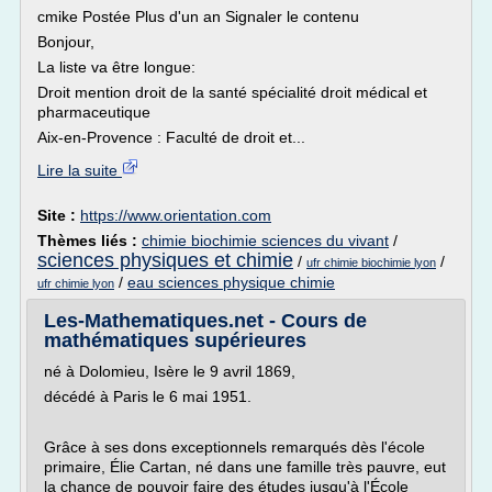
cmike Postée Plus d'un an Signaler le contenu
Bonjour,
La liste va être longue:
Droit mention droit de la santé spécialité droit médical et
pharmaceutique
Aix-en-Provence : Faculté de droit et...
Lire la suite
Site :
https://www.orientation.com
Thèmes liés :
chimie biochimie sciences du vivant
/
sciences physiques et chimie
/
/
ufr chimie biochimie lyon
/
eau sciences physique chimie
ufr chimie lyon
Les-Mathematiques.net - Cours de
mathématiques supérieures
né à Dolomieu, Isère le 9 avril 1869,
décédé à Paris le 6 mai 1951.
Grâce à ses dons exceptionnels remarqués dès l'école
primaire, Élie Cartan, né dans une famille très pauvre, eut
la chance de pouvoir faire des études jusqu'à l'École