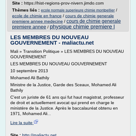
Site :
https://hist-regions-prov-nivern.jimdo.com
Thèmes liés :
/
ecole normale superieure chimie montpellier
ecole de chimie en france
/
cours de chimie generale
cours de chimie generale
premiere annee medecine
/
physique chimie premiere l
premiere annee
/
LES MEMBRES DU NOUVEAU
GOUVERNEMENT - maliactu.net
Mali » Transition Politique » LES MEMBRES DU NOUVEAU
GOUVERNEMENT
LES MEMBRES DU NOUVEAU GOUVERNEMENT
10 septembre 2013
Mohamed Ali Bathily
Ministre de la Justice, Garde des Sceaux, Mohamed Ali
Bathily
C'est un juriste de 61 ans qui fut haut magistrat, professeur
de droit et actuellement avocat qui prend en charge le
ministère de la Justice. Après le baccalauréat obtenu en
1971, Mohamed Ali...
Lire la suite
Site :
http://maliactu.net