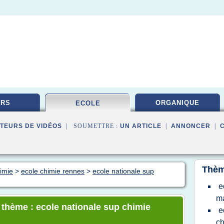
URS
ORGANIQUE
ECOLE
TEURS DE VIDÉOS
| SOUMETTRE :
UN ARTICLE
|
ANNONCER
|
Thèm
himie
>
ecole chimie rennes
>
ecole nationale sup
e
ma
e thème : ecole nationale sup chimie
e
ch