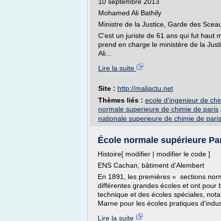
10 septembre 2013
Mohamed Ali Bathily
Ministre de la Justice, Garde des Scea
C'est un juriste de 61 ans qui fut haut 
prend en charge le ministère de la Ju
Ali...
Lire la suite
Site :
http://maliactu.net
Thèmes liés :
ecole d'ingenieur de ch
normale superieure de chimie de paris
nationale superieure de chimie de pari
École normale supérieure Pa
Histoire[ modifier | modifier le code ]
ENS Cachan, bâtiment d'Alembert
En 1891, les premières « sections norm
différentes grandes écoles et ont pour
technique et des écoles spéciales, nota
Marne pour les écoles pratiques d'indust
Lire la suite