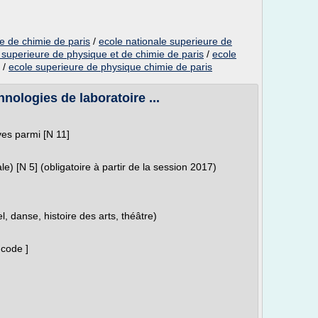
e de chimie de paris
/
ecole nationale superieure de
 superieure de physique et de chimie de paris
/
ecole
/
ecole superieure de physique chimie de paris
nologies de laboratoire ...
ves parmi [N 11]
) [N 5] (obligatoire à partir de la session 2017)
l, danse, histoire des arts, théâtre)
 code ]