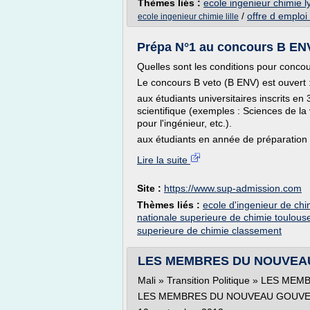
Thèmes liés :
ecole ingenieur chimie l
/
offre d emploi
ecole ingenieur chimie lille
Prépa N°1 au concours B ENV 
Quelles sont les conditions pour concou
Le concours B veto (B ENV) est ouvert 
aux étudiants universitaires inscrits en
scientifique (exemples : Sciences de la 
pour l'ingénieur, etc.).
aux étudiants en année de préparation ou
Lire la suite
Site :
https://www.sup-admission.com
Thèmes liés :
ecole d'ingenieur de ch
nationale superieure de chimie toulous
superieure de chimie classement
LES MEMBRES DU NOUVEAU 
Mali » Transition Politique » LE
LES MEMBRES DU NOUVEAU GOUV