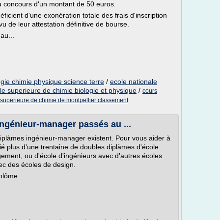
 au concours d'un montant de 50 euros.
icient d'une exonération totale des frais d'inscription
 de leur attestation définitive de bourse.
au...
ogie chimie physique science terre
/
ecole nationale
le superieure de chimie biologie et physique
/
cours
 superieure de chimie de montpellier classement
ingénieur-manager passés au ...
iplàmes ingénieur-manager existent. Pour vous aider à
ié plus d'une trentaine de doubles diplàmes d'école
ement, ou d'école d'ingénieurs avec d'autres écoles
ec des écoles de design.
plôme...