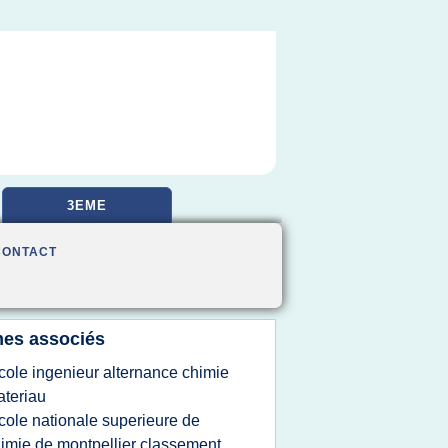
3EME
CONTACT
es associés
cole ingenieur alternance chimie
teriau
cole nationale superieure de
imie de montpellier classement