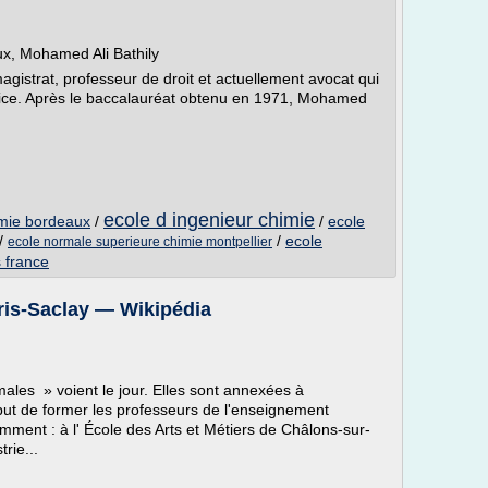
ux, Mohamed Ali Bathily
magistrat, professeur de droit et actuellement avocat qui
stice. Après le baccalauréat obtenu en 1971, Mohamed
ecole d ingenieur chimie
imie bordeaux
/
/
ecole
/
/
ecole
ecole normale superieure chimie montpellier
s france
ris-Saclay — Wikipédia
ales » voient le jour. Elles sont annexées à
 but de former les professeurs de l'enseignement
mment : à l' École des Arts et Métiers de Châlons-sur-
rie...