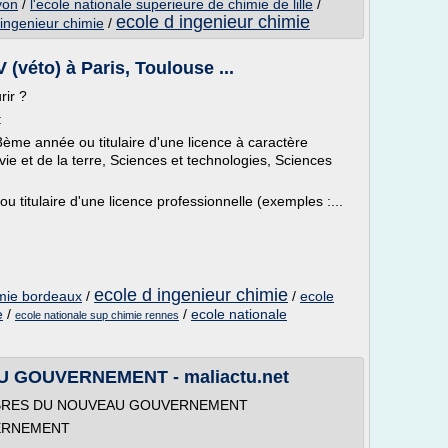
yon
/
l'ecole nationale superieure de chimie de lille
/
ecole d ingenieur chimie
 ingenieur chimie
/
(véto) à Paris, Toulouse ...
rir ?
:
 3ème année ou titulaire d'une licence à caractère
vie et de la terre, Sciences et technologies, Sciences
 titulaire d'une licence professionnelle (exemples :...
ecole d ingenieur chimie
imie bordeaux
/
/
ecole
e
/
/
ecole nationale
ecole nationale sup chimie rennes
GOUVERNEMENT - maliactu.net
S MEMBRES DU NOUVEAU GOUVERNEMENT
ERNEMENT