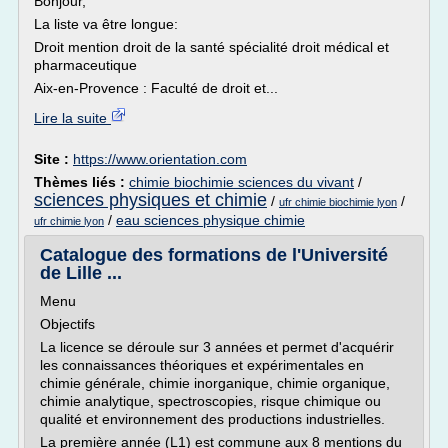
Bonjour,
La liste va être longue:
Droit mention droit de la santé spécialité droit médical et
pharmaceutique
Aix-en-Provence : Faculté de droit et...
Lire la suite
Site :
https://www.orientation.com
Thèmes liés :
chimie biochimie sciences du vivant
/
sciences physiques et chimie
/
/
ufr chimie biochimie lyon
/
eau sciences physique chimie
ufr chimie lyon
Catalogue des formations de l'Université
de Lille ...
Menu
Objectifs
La licence se déroule sur 3 années et permet d'acquérir
les connaissances théoriques et expérimentales en
chimie générale, chimie inorganique, chimie organique,
chimie analytique, spectroscopies, risque chimique ou
qualité et environnement des productions industrielles.
La première année (L1) est commune aux 8 mentions du