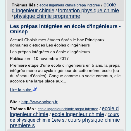
ecole
Thèmes liés :
/
ecole ingenieur chimie prepa integree
d ingenieur chimie
formation physique chimie
/
physique chimie programme
/
Les prépas intégrées en école d'ingénieurs -
Onisep
Accueil Choisir mes études Après le bac Principaux
domaines d'études Les écoles d'ingénieurs
Les prépas intégrées en école d'ingénieurs
Publication : 10 novembre 2017
Première étape d'une école d'ingénieurs en 5 ans, la prépa
intégrée mène au cycle ingénieur de cette même école (ou
du réseau d'écoles). Conçue comme un socle commun, elle
accorde une large place aux...
Lire la suite
Site :
http://www.onisep.fr
ecole d
Thèmes liés :
/
ecole ingenieur chimie prepa integree
ingenieur chimie
ecole ingenieur chimie
cours
/
/
cours physique chimie
de physique chimie 1ere s
/
premiere s