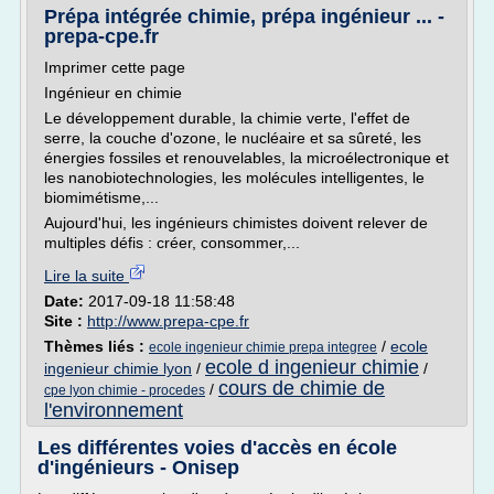
Prépa intégrée chimie, prépa ingénieur ... -
prepa-cpe.fr
Imprimer cette page
Ingénieur en chimie
Le développement durable, la chimie verte, l'effet de
serre, la couche d'ozone, le nucléaire et sa sûreté, les
énergies fossiles et renouvelables, la microélectronique et
les nanobiotechnologies, les molécules intelligentes, le
biomimétisme,...
Aujourd'hui, les ingénieurs chimistes doivent relever de
multiples défis : créer, consommer,...
Lire la suite
Date:
2017-09-18 11:58:48
Site :
http://www.prepa-cpe.fr
Thèmes liés :
/
ecole
ecole ingenieur chimie prepa integree
ecole d ingenieur chimie
ingenieur chimie lyon
/
/
cours de chimie de
/
cpe lyon chimie - procedes
l'environnement
Les différentes voies d'accès en école
d'ingénieurs - Onisep