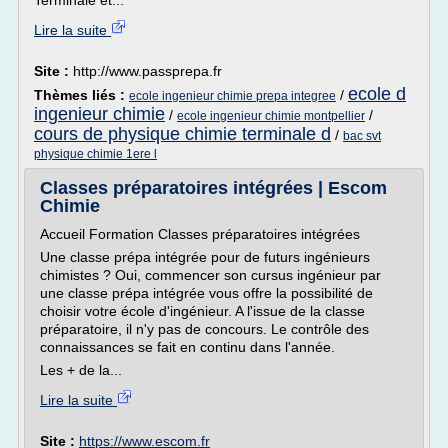
Terminale et...
Lire la suite
Site :
http://www.passprepa.fr
ecole d
Thèmes liés :
/
ecole ingenieur chimie prepa integree
ingenieur chimie
/
/
ecole ingenieur chimie montpellier
cours de physique chimie terminale d
/
bac svt
physique chimie 1ere l
Classes préparatoires intégrées | Escom
Chimie
Accueil Formation Classes préparatoires intégrées
Une classe prépa intégrée pour de futurs ingénieurs
chimistes ? Oui, commencer son cursus ingénieur par
une classe prépa intégrée vous offre la possibilité de
choisir votre école d'ingénieur. A l'issue de la classe
préparatoire, il n'y pas de concours. Le contrôle des
connaissances se fait en continu dans l'année.
Les + de la...
Lire la suite
Site :
https://www.escom.fr