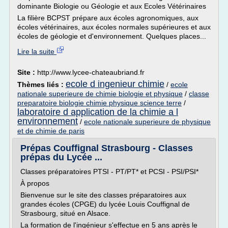
dominante Biologie ou Géologie et aux Ecoles Vétérinaires
La filière BCPST prépare aux écoles agronomiques, aux
écoles vétérinaires, aux écoles normales supérieures et aux
écoles de géologie et d'environnement. Quelques places...
Lire la suite
Site :
http://www.lycee-chateaubriand.fr
ecole d ingenieur chimie
Thèmes liés :
/
ecole
nationale superieure de chimie biologie et physique
/
classe
preparatoire biologie chimie physique science terre
/
laboratoire d application de la chimie a l
environnement
/
ecole nationale superieure de physique
et de chimie de paris
Prépas Couffignal Strasbourg - Classes
prépas du Lycée ...
Classes préparatoires PTSI - PT/PT* et PCSI - PSI/PSI*
À propos
Bienvenue sur le site des classes préparatoires aux
grandes écoles (CPGE) du lycée Louis Couffignal de
Strasbourg, situé en Alsace.
La formation de l'ingénieur s'effectue en 5 ans après le