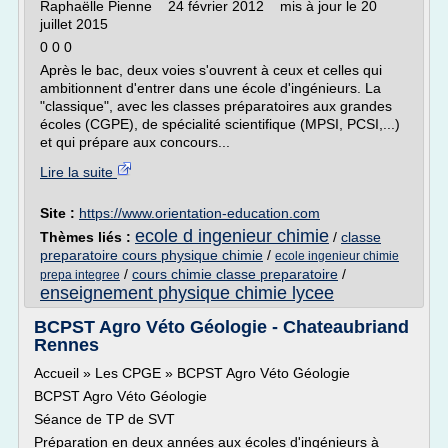
Raphaëlle Pienne 24 février 2012 mis à jour le 20
juillet 2015
0 0 0
Après le bac, deux voies s'ouvrent à ceux et celles qui
ambitionnent d'entrer dans une école d'ingénieurs. La
"classique", avec les classes préparatoires aux grandes
écoles (CGPE), de spécialité scientifique (MPSI, PCSI,...)
et qui prépare aux concours...
Lire la suite
Site :
https://www.orientation-education.com
ecole d ingenieur chimie
Thèmes liés :
/
classe
preparatoire cours physique chimie
/
ecole ingenieur chimie
/
cours chimie classe preparatoire
/
prepa integree
enseignement physique chimie lycee
BCPST Agro Véto Géologie - Chateaubriand
Rennes
Accueil » Les CPGE » BCPST Agro Véto Géologie
BCPST Agro Véto Géologie
Séance de TP de SVT
Préparation en deux années aux écoles d'ingénieurs à