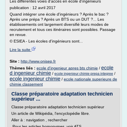
Les différentes voies d'accès en école d'ingénieurs
publication : 12 avril 2017
Quand intégrer une école d'ingénieurs ? Après le bac ?
Après une prépa ? Après un BTS ou un DUT ?... Les
établissements ont largement diversifié leurs modes de
recrutement et tous ces itinéraires sont possibles. Passage
en revue.
© ESIEA - Les écoles d'ingénieurs sont...
Lire la suite
Site :
http://www.onisep.fr
ecole
Thèmes liés :
ecole d'ingenieur apres bts chimie
/
d ingenieur chimie
/
/
ecole ingenieur chimie prepa integree
ecole ingenieur chimie
/
ecole nationale superieure de
chimie classement
Classe préparatoire adaptation technicien
supérieur ...
Classe préparatoire adaptation technicien supérieur
Un article de Wikipédia, l'encyclopédie libre.
Aller à : navigation , rechercher
Pour les articles homonymes, voir ATS .