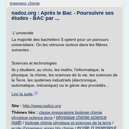
ingenieur chimie
nadoz.org : Après le Bac - Poursuivre ses
études - BAC par ...
L'universite
La majorité des bacheliers S optent pour un parcours
universitaire. On les retrouve surtout dans les filières
suivantes :
Sciences et technologies
Ils y étudient, au choix, les maths, l'informatique, la
physique, la chimie, les sciences de la vie, les sciences de
la Terre, les systèmes industriels (électronique,
automatique, mécanique) ou le génie des procédés...
Lire la suite
Site :
http://www.nadoz.org
Thèmes liés :
classe preparatoire biologie chimie
physique chimie science
physique science terre
/
math
/
biologie chimie physique et sciences de la terre
/
ecole d ingenieur
ecole d'ingenieur apres bts chimie
/