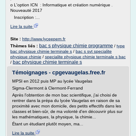
o L'option ICN : Informatique et création numérique .
Nouveauté 2017
Inscription :...
Lire la suite
Site :
http://www.lyceepem.fr
bac s physique chimie programme
Thèmes liés :
/
type
bac physique chimie terminale s
/
bac s svt specialite
physique chimie
/
specialite physique chimie terminale s bac
bac physique chimie terminale s
/
Témoignages - cpgevaugelas.free.fr
MPSI en 2012 puis MP au lycée Vaugelas
Sigma-Clermont à Clermont-Ferrand
Après l'obtention de mon bac scientifique, j'ai choisi de
rentrer dans la prépa du lycée Vaugelas en raison de sa
proximité avec mon domicile, des petits effectifs dans les
classes et bien-sûr, de ma volonté d'en découvrir plus sur
les mathématiques, la physique, la chimie...
Étant un étudiant plutôt moyen, ma...
Lire la suite