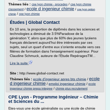
Thèmes liés :
/
cpe lyon chimie - procedes
cpe lyon chimie
ecole d ingenieur chimie
/
/
classement
cpe lyon option
/
cpe lyon chimie
chimie
Études | Global Contact
En 10 ans, la proportion de diplômés dans les sciences et
technologies a diminué de 3.5%Paradoxe de la
génération Y, alors que plus de 60% des jeunes lycéens
français déclarent aujourd'hui être intéressés par ces
sujets, seul un quart d'entre eux s'oriente ensuite vers ces
filières de formation dans l'enseignement supérieur. Pour
Claudine Schmuck, auteure de l'Etude RepéragesTM...
Lire la suite
Site :
http://www.global-contact.net
ecole
Thèmes liés :
ecole d'ingenieur apres bts chimie
/
d ingenieur chimie
/
emploi ingenieur chimie
/
ecole
/
ingenieur chimie prepa integree
chimie plus recrutement
CPE Lyon - Programme Ingénieur – Chimie
et Sciences du ...
Etes-vous une école généraliste ou une école de chimie