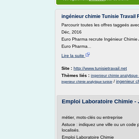
ingénieur chimie Tunisie Travail
Parcourir toutes les offres taggeés avec
Déc, 2016
Euro Pharma recrute Ingénieur Chimie 
Euro Pharma...
Lire la suite
Site :
http://www.tunisietravail.net
Thèmes liés :
ingenieur chimie analytique 
/
ingenieur c
ingenieur chimie analytique tunisie
Emploi Laboratoire Chimie -
métier, mots-clés ou entreprise
Astuce : indiquez une ville ou un code p
localisés.
Emploi Laboratoire Chimie