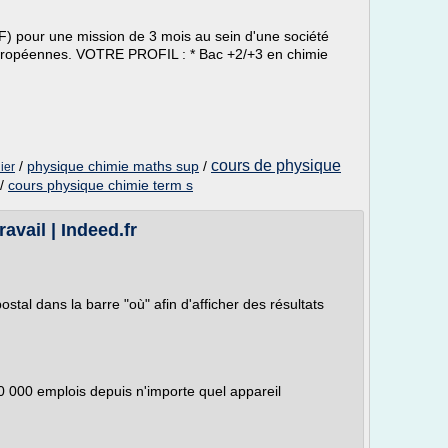
pour une mission de 3 mois au sein d'une société
européennes. VOTRE PROFIL : * Bac +2/+3 en chimie
cours de physique
/
physique chimie maths sup
/
ier
/
cours physique chimie term s
avail | Indeed.fr
ostal dans la barre "où" afin d'afficher des résultats
60 000 emplois depuis n'importe quel appareil