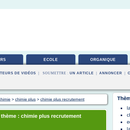
URS
ECOLE
ORGANIQUE
TEURS DE VIDÉOS
| SOUMETTRE :
UN ARTICLE
|
ANNONCER
|
Thèm
chimie
>
chimie plus
>
chimie plus recrutement
l
c
e thème : chimie plus recrutement
e
l