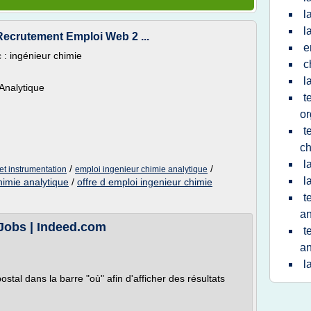
l
l
 Recrutement Emploi Web 2 ...
e
 : ingénieur chimie
c
l
Analytique
t
or
t
ch
l
/
/
et instrumentation
emploi ingenieur chimie analytique
l
himie analytique
/
offre d emploi ingenieur chimie
t
an
 Jobs | Indeed.com
t
an
l
ostal dans la barre "où" afin d'afficher des résultats