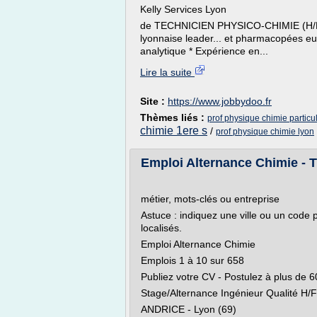
Kelly Services Lyon
de TECHNICIEN PHYSICO-CHIMIE (H/F) 
lyonnaise leader... et pharmacopées 
analytique * Expérience en...
Lire la suite
Site :
https://www.jobbydoo.fr
Thèmes liés :
prof physique chimie particul
chimie 1ere s
/
prof physique chimie lyon
Emploi Alternance Chimie - Tr
métier, mots-clés ou entreprise
Astuce : indiquez une ville ou un code p
localisés.
Emploi Alternance Chimie
Emplois 1 à 10 sur 658
Publiez votre CV - Postulez à plus de 
Stage/Alternance Ingénieur Qualité H/F
ANDRICE - Lyon (69)