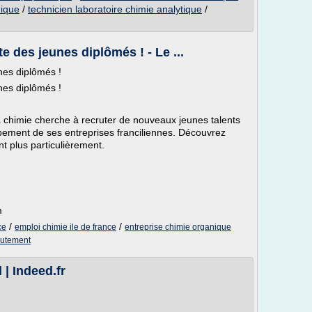
nique
/
technicien laboratoire chimie analytique
/
e des jeunes diplômés ! - Le ...
nes diplômés !
nes diplômés !
a chimie cherche à recruter de nouveaux jeunes talents
pement de ses entreprises franciliennes. Découvrez
t plus particulièrement.
m
/
/
ce
emploi chimie ile de france
entreprise chimie organique
rutement
 | Indeed.fr