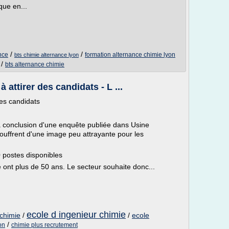
que en...
/
/
nce
formation alternance chimie lyon
bts chimie alternance lyon
/
bts alternance chimie
 attirer des candidats - L ...
des candidats
la conclusion d'une enquête publiée dans Usine
souffrent d'une image peu attrayante pour les
0 postes disponibles
 ont plus de 50 ans. Le secteur souhaite donc...
ecole d ingenieur chimie
 chimie
/
/
ecole
/
on
chimie plus recrutement