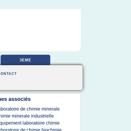
3EME
CONTACT
es associés
aboratoire de chimie minerale
himie minerale industrielle
quipement laboratoire chimie
aboratoire de chimie biochimie