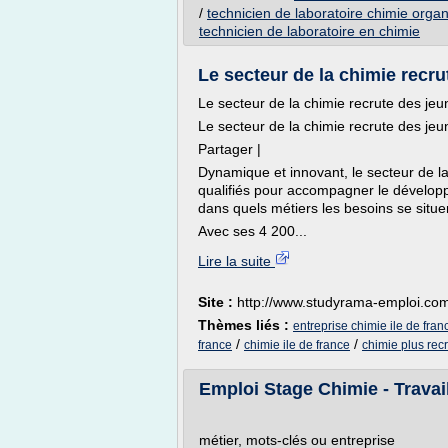
/
technicien de laboratoire chimie orga
technicien de laboratoire en chimie
Le secteur de la chimie recrut
Le secteur de la chimie recrute des jeu
Le secteur de la chimie recrute des jeu
Partager |
Dynamique et innovant, le secteur de l
qualifiés pour accompagner le dévelop
dans quels métiers les besoins se situen
Avec ses 4 200...
Lire la suite
Site :
http://www.studyrama-emploi.co
Thèmes liés :
entreprise chimie ile de fran
/
/
france
chimie ile de france
chimie plus rec
Emploi Stage Chimie - Travail
métier, mots-clés ou entreprise