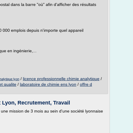
ostal dans la barre "où" afin d'afficher des résultats
60 000 emplois depuis n'importe quel appareil
que en ingénierie,...
/
licence professionnelle chimie analytique
/
nalytique lyon
t qualite
/
laboratoire de chimie ens lyon
/
offre d
 Lyon, Recrutement, Travail
une mission de 3 mois au sein d'une société lyonnaise