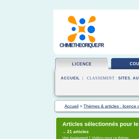
CHIMIETHEORIQUE.FR
CO
LICENCE
ACCUEIL
| CLASSEMENT :
SITES
,
AU
Accueil
>
Thèmes & articles : licence 
Articles sélectionnés pour l
21 articles
→
Voir également
1 Vidéos
pour ce thème