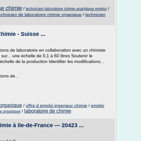
se chimie
/
/
technicien laboratoire chimie analytique emploi
echnicien de laboratoire chimie organique
/
technicien
himie - Suisse ...
tions de laboratoire en collaboration avec un chimiste
ur... une échelle de 0,1 à 60 litres Soutenir le
échelle de la production Identifier les modifications...
ions de...
 organique
/
offre d emploi ingenieur chimie
/
emploi
laboratoire de chimie
/
ie organique
imie à Ile-de-France — 20423 ...