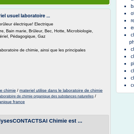
b
o
el usuel laboratoire ...
r
leur électrique! Electrique
e
e, Bain marie, Brûleur, Bec, Hotte, Microbiologie,
c
tériel, Pédagogique, Gaz
p
c
laboratoire de chimie, ainsi que les principales
c
p
c
c
c
de chimie
/
materiel utilise dans le laboratoire de chimie
/
aboratoire de chimie organique des substances naturelles
anique france
alysesCONTACTSAI Chimie est ...