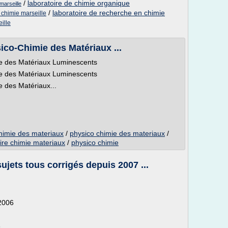
/
laboratoire de chimie organique
marseille
/
laboratoire de recherche en chimie
 chimie marseille
ille
co-Chimie des Matériaux ...
e des Matériaux Luminescents
e des Matériaux Luminescents
 des Matériaux...
chimie des materiaux
/
physico chimie des materiaux
/
ire chimie materiaux
/
physico chimie
jets tous corrigés depuis 2007 ...
 2006
6