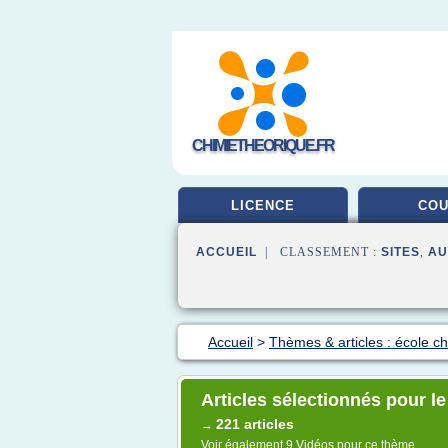
CHIMIETHEORIQUE.FR
LICENCE
CO
ACCUEIL
| CLASSEMENT :
SITES
,
AU
Accueil
>
Thèmes & articles : école c
Articles sélectionnés pour le
221 articles
→
Voir également
9 Vidéos
pour ce thème