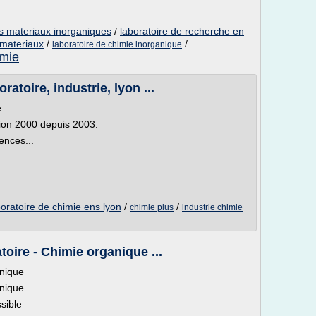
es materiaux inorganiques
/
laboratoire de recherche en
 materiaux
/
/
laboratoire de chimie inorganique
imie
ratoire, industrie, lyon ...
.
sion 2000 depuis 2003.
ences...
boratoire de chimie ens lyon
/
/
chimie plus
industrie chimie
toire - Chimie organique ...
anique
anique
sible