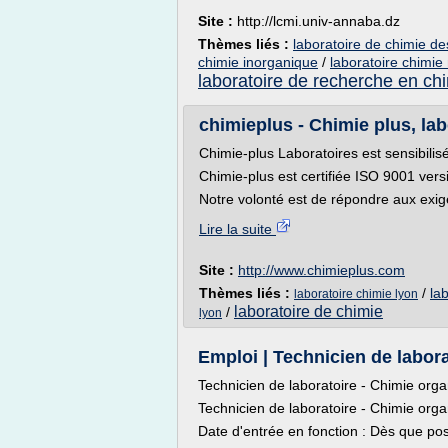
Site :
http://lcmi.univ-annaba.dz
Thèmes liés :
laboratoire de chimie d
chimie inorganique
/
laboratoire chimie
laboratoire de recherche en ch
chimieplus - Chimie plus, labo
Chimie-plus Laboratoires est sensibilisé
Chimie-plus est certifiée ISO 9001 ver
Notre volonté est de répondre aux exig
Lire la suite
Site :
http://www.chimieplus.com
Thèmes liés :
/
la
laboratoire chimie lyon
laboratoire de chimie
/
lyon
Emploi | Technicien de labora
Technicien de laboratoire - Chimie org
Technicien de laboratoire - Chimie org
Date d'entrée en fonction : Dès que pos