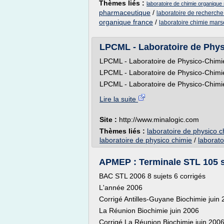
Thèmes liés :
laboratoire de chimie organique 
pharmaceutique
/
laboratoire de recherche
organique france
/
laboratoire chimie marse
LPCML - Laboratoire de Physi
LPCML - Laboratoire de Physico-Chimi
LPCML - Laboratoire de Physico-Chimi
LPCML - Laboratoire de Physico-Chimie
Lire la suite
Site :
http://www.minalogic.com
Thèmes liés :
laboratoire de physico 
laboratoire de physico chimie
/
laborato
APMEP : Terminale STL 105 su
BAC STL 2006 8 sujets 6 corrigés
L'année 2006
Corrigé Antilles-Guyane Biochimie juin
La Réunion Biochimie juin 2006
Corrigé La Réunion Biochimie juin 200