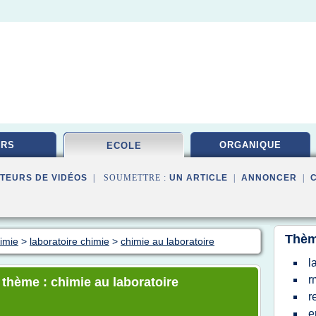
URS
ORGANIQUE
ECOLE
TEURS DE VIDÉOS
| SOUMETTRE :
UN ARTICLE
|
ANNONCER
|
Thèm
himie
>
laboratoire chimie
>
chimie au laboratoire
l
r
 thème : chimie au laboratoire
r
e