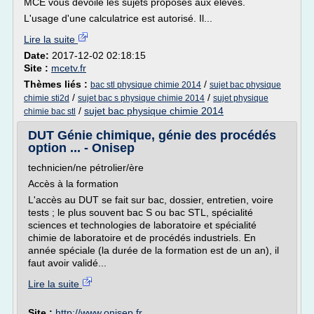
MCE vous dévoile les sujets proposés aux élèves.
L'usage d'une calculatrice est autorisé. Il...
Lire la suite
Date:
2017-12-02 02:18:15
Site :
mcetv.fr
Thèmes liés :
/
bac stl physique chimie 2014
sujet bac physique
/
/
chimie sti2d
sujet bac s physique chimie 2014
sujet physique
/
sujet bac physique chimie 2014
chimie bac stl
DUT Génie chimique, génie des procédés
option ... - Onisep
technicien/ne pétrolier/ère
Accès à la formation
L'accès au DUT se fait sur bac, dossier, entretien, voire
tests ; le plus souvent bac S ou bac STL, spécialité
sciences et technologies de laboratoire et spécialité
chimie de laboratoire et de procédés industriels. En
année spéciale (la durée de la formation est de un an), il
faut avoir validé...
Lire la suite
Site :
http://www.onisep.fr