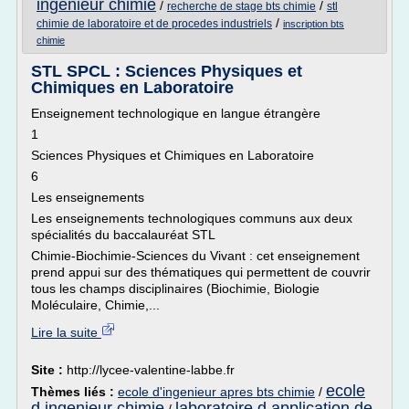
ingenieur chimie
/
/
recherche de stage bts chimie
stl
/
chimie de laboratoire et de procedes industriels
inscription bts
chimie
STL SPCL : Sciences Physiques et
Chimiques en Laboratoire
Enseignement technologique en langue étrangère
1
Sciences Physiques et Chimiques en Laboratoire
6
Les enseignements
Les enseignements technologiques communs aux deux
spécialités du baccalauréat STL
Chimie-Biochimie-Sciences du Vivant : cet enseignement
prend appui sur des thématiques qui permettent de couvrir
tous les champs disciplinaires (Biochimie, Biologie
Moléculaire, Chimie,...
Lire la suite
Site :
http://lycee-valentine-labbe.fr
ecole
Thèmes liés :
ecole d'ingenieur apres bts chimie
/
d ingenieur chimie
laboratoire d application de