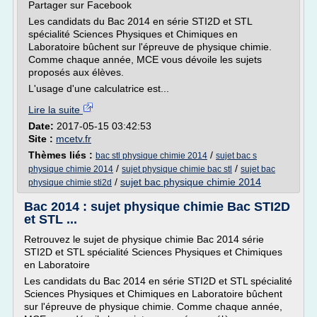
Partager sur Facebook
Les candidats du Bac 2014 en série STI2D et STL
spécialité Sciences Physiques et Chimiques en
Laboratoire bûchent sur l'épreuve de physique chimie.
Comme chaque année, MCE vous dévoile les sujets
proposés aux élèves.
L'usage d'une calculatrice est...
Lire la suite
Date:
2017-05-15 03:42:53
Site :
mcetv.fr
Thèmes liés :
/
bac stl physique chimie 2014
sujet bac s
/
/
physique chimie 2014
sujet physique chimie bac stl
sujet bac
/
sujet bac physique chimie 2014
physique chimie sti2d
Bac 2014 : sujet physique chimie Bac STI2D
et STL ...
Retrouvez le sujet de physique chimie Bac 2014 série
STI2D et STL spécialité Sciences Physiques et Chimiques
en Laboratoire
Les candidats du Bac 2014 en série STI2D et STL spécialité
Sciences Physiques et Chimiques en Laboratoire bûchent
sur l'épreuve de physique chimie. Comme chaque année,