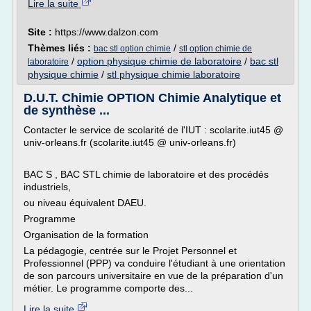
Lire la suite
Site :
https://www.dalzon.com
Thèmes liés :
/
bac stl option chimie
stl option chimie de
/
option physique chimie de laboratoire
/
bac stl
laboratoire
physique chimie
/
stl physique chimie laboratoire
D.U.T. Chimie OPTION Chimie Analytique et
de synthèse ...
Contacter le service de scolarité de l'IUT : scolarite.iut45 @
univ-orleans.fr (scolarite.iut45 @ univ-orleans.fr)
BAC S , BAC STL chimie de laboratoire et des procédés
industriels,
ou niveau équivalent DAEU.
Programme
Organisation de la formation
La pédagogie, centrée sur le Projet Personnel et
Professionnel (PPP) va conduire l'étudiant à une orientation
de son parcours universitaire en vue de la préparation d'un
métier. Le programme comporte des...
Lire la suite