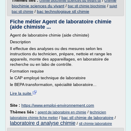
Thèmes liés :
/
chimie
chimie biochimie sciences du vivant stl
biochimie sciences du vivant
/
/
bac stl chimie biochimie
sujet
/
bac technologique stl chimie
bac stl chimie
Fiche métier Agent de laboratoire chimie
(aide chimiste ...
Agent de laboratoire chimie (aide chimiste)
Description
Il effectue des analyses ou des mesures selon les
instructions du technicien, prépare, nettoie et range les
appareils, monte des appareillages, en laboratoire de
recherche ou en labo de contrôle.
Formation requise
le CAP employé technique de laboratoire
le BEPA transformation, spécialité laboratoire...
Lire la suite
Site :
https://www.emploi-environnement.com
Thèmes liés :
/
agent de laboratoire en chimie
technicien
/
bac stl chimie de laboratoire
/
laboratoire chimie fiche metier
laboratoire d analyse chimie
/
stl chimie laboratoire