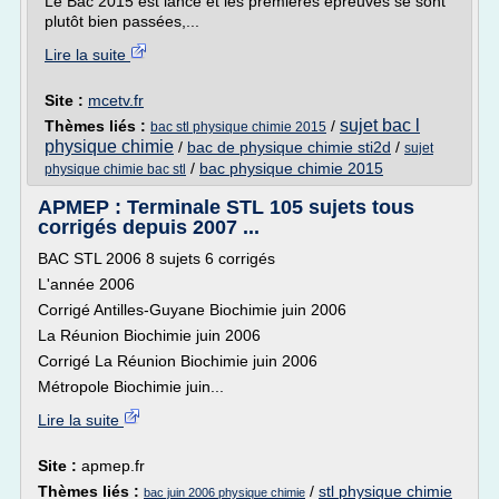
Le Bac 2015 est lancé et les premières épreuves se sont
plutôt bien passées,...
Lire la suite
Site :
mcetv.fr
sujet bac l
Thèmes liés :
/
bac stl physique chimie 2015
physique chimie
/
bac de physique chimie sti2d
/
sujet
/
bac physique chimie 2015
physique chimie bac stl
APMEP : Terminale STL 105 sujets tous
corrigés depuis 2007 ...
BAC STL 2006 8 sujets 6 corrigés
L'année 2006
Corrigé Antilles-Guyane Biochimie juin 2006
La Réunion Biochimie juin 2006
Corrigé La Réunion Biochimie juin 2006
Métropole Biochimie juin...
Lire la suite
Site :
apmep.fr
Thèmes liés :
/
stl physique chimie
bac juin 2006 physique chimie