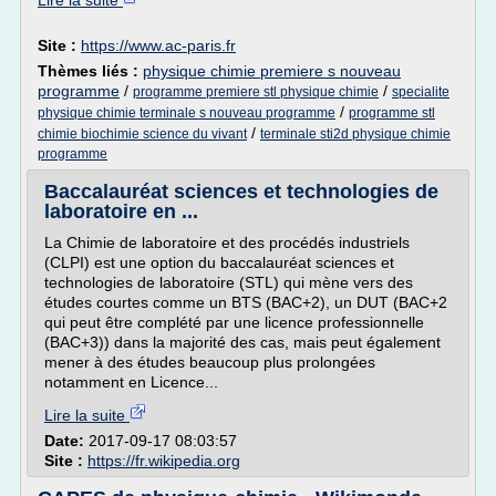
Lire la suite
Site :
https://www.ac-paris.fr
Thèmes liés :
physique chimie premiere s nouveau
programme
/
/
programme premiere stl physique chimie
specialite
/
physique chimie terminale s nouveau programme
programme stl
/
chimie biochimie science du vivant
terminale sti2d physique chimie
programme
Baccalauréat sciences et technologies de
laboratoire en ...
La Chimie de laboratoire et des procédés industriels
(CLPI) est une option du baccalauréat sciences et
technologies de laboratoire (STL) qui mène vers des
études courtes comme un BTS (BAC+2), un DUT (BAC+2
qui peut être complété par une licence professionnelle
(BAC+3)) dans la majorité des cas, mais peut également
mener à des études beaucoup plus prolongées
notamment en Licence...
Lire la suite
Date:
2017-09-17 08:03:57
Site :
https://fr.wikipedia.org