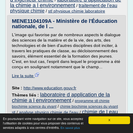
/
la chimie a l environnement
traitement de l'eau
/
physique chimie
/
stl physique chimie laboratoire
MENE1104109A - Ministère de l'Éducation
nationale, de l ...
L'image qui favorise par de nombreux aspects le dialogue
des sciences de la matière et de la vie, des arts, des
technologies et de bien d'autres disciplines doit inciter, à
travers les pratiques de classe, au décloisonnement des
savoirs, élément essentiel de la formation des jeunes.
C'est, en tout cas, l'esprit dans lequel le programme a été
conçu en soulignant notamment que le champ...
Lire la suite
Site :
http://www.education.gouv.fr
laboratoire d application de la
Thèmes liés :
chimie a l environnement
/
programme stl chimie
/
biochimie science du vivant
chimie biochimie sciences du vivant
chimie de l eau
/
analyse physico chimie de l'eau
/
stl
et de l environnement
En poursuivant votre navigation sur ce site, vous acceptez
X
l'utilisation de cookies pour vous proposer des contenus et
DUT Génie Chimique - Génie des Procédés |
services adaptés à vos centres d'intérêts.
En savoir plus