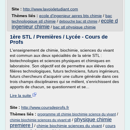
Site :
http://www.lavoixletudiant.com
Thèmes liés :
ecole d'ingenieur apres bts chimie
/
bac
ecole d
technologique stl chimie
/
/
debouche bac stl chimie
ingenieur chimie
/
bac stl physique chimie
1ère STL / Premières / Lycée - Cours de
Profs
L'enseignement de chimie, biochimie, sciences du vivant
est commun aux deux spécialités de la série STL :
biotechnologies et sciences physiques et chimiques en
laboratoire. Son objectif est de permettre aux élèves des
filières technologiques, futurs techniciens, futurs ingénieurs,
futurs chercheurs d'acquérir une culture générale dans ces
trois champs disciplinaires qui se mêlent, s'enrichissent des
apports de chacun, se questionnent et se...
Lire la suite
Site :
http://www.coursdeprofs.fr
Thèmes liés :
/
programme stl chimie biochimie science du vivant
physique chimie
/
chimie biochimie sciences du vivant stl
premiere l
/
chimie biochimie sciences du vivant
/
cours