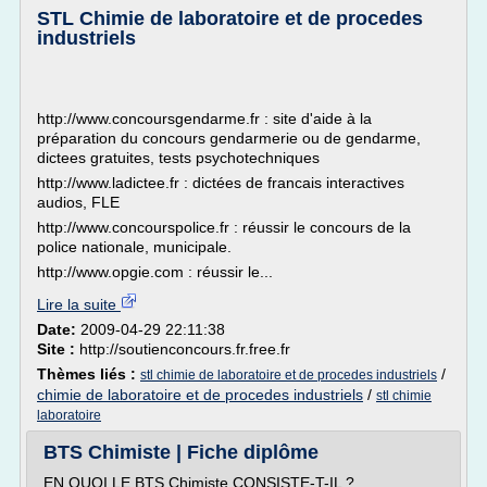
STL Chimie de laboratoire et de procedes
industriels
http://www.concoursgendarme.fr : site d'aide à la
préparation du concours gendarmerie ou de gendarme,
dictees gratuites, tests psychotechniques
http://www.ladictee.fr : dictées de francais interactives
audios, FLE
http://www.concourspolice.fr : réussir le concours de la
police nationale, municipale.
http://www.opgie.com : réussir le...
Lire la suite
Date:
2009-04-29 22:11:38
Site :
http://soutienconcours.fr.free.fr
Thèmes liés :
/
stl chimie de laboratoire et de procedes industriels
chimie de laboratoire et de procedes industriels
/
stl chimie
laboratoire
BTS Chimiste | Fiche diplôme
EN QUOI LE BTS Chimiste CONSISTE-T-IL ?