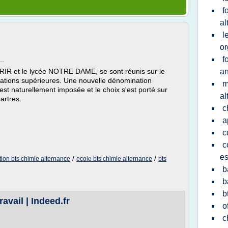
f
al
l
or
f
..
IR et le lycée NOTRE DAME, se sont réunis sur le
an
rmations supérieures. Une nouvelle dénomination
m
t naturellement imposée et le choix s'est porté sur
al
artres.
c
a
c
c
es
/
/
tion bts chimie alternance
ecole bts chimie alternance
bts
b
b
b
avail | Indeed.fr
o
c