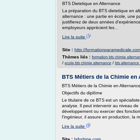
BTS Dietetique en Alternance
La préparation du BTS dietetique en al
alternance : une partie en école, une pa
justifierez de deux années d'expérience
employeurs apprécient les...
Lire la suite
Site :
http://formationparamedicale.co
Thèmes liés :
formation bts chimie alterna
/
/
ecole bts chimie alternance
bts alternance
BTS Métiers de la Chimie en 
BTS Métiers de la Chimie en Alternanc
Objectifs du diplôme
Le titulaire de ce BTS est un spécialist
analyse. Il peut intervenir au niveau de
développement ou exercer des fonction
l'ingénieur, il assure en production, la m
Lire la suite
Site :
laforbine.com