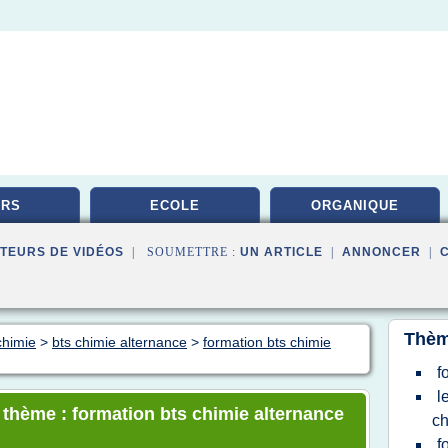
URS
ECOLE
ORGANIQUE
TEURS DE VIDÉOS
| SOUMETTRE :
UN ARTICLE
|
ANNONCER
|
Thèm
chimie
>
bts chimie alternance
>
formation bts chimie
f
l
e thème : formation bts chimie alternance
ch
f