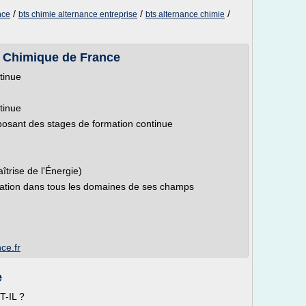
/
/
/
nce
bts chimie alternance entreprise
bts alternance chimie
é Chimique de France
tinue
tinue
posant des stages de formation continue
trise de l'Énergie)
ation dans tous les domaines de ses champs
ce.fr
e
-IL ?