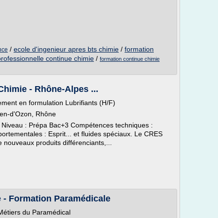
/
ecole d'ingenieur apres bts chimie
/
formation
nce
professionnelle continue chimie
/
formation continue chimie
Chimie - Rhône-Alpes ...
nt en formulation Lubrifiants (H/F)
rien-d'Ozon, Rhône
ce Niveau : Prépa Bac+3 Compétences techniques :
tementales : Esprit... et fluides spéciaux. Le CRES
e nouveaux produits différenciants,...
e - Formation Paramédicale
 Métiers du Paramédical