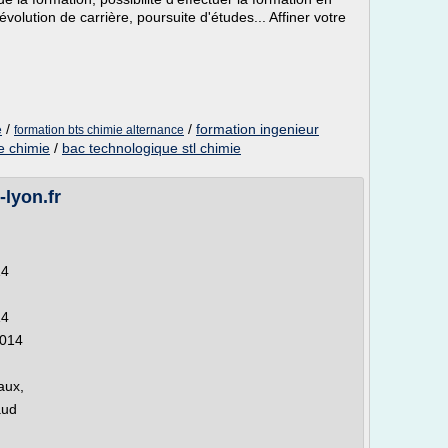
olution de carrière, poursuite d'études... Affiner votre
e
/
/
formation ingenieur
formation bts chimie alternance
e chimie
/
bac technologique stl chimie
-lyon.fr
14
14
2014
aux,
aud