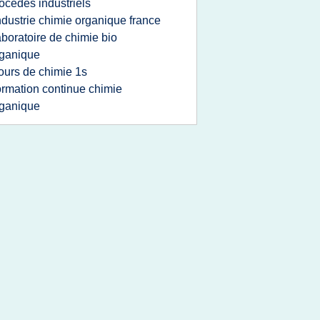
ocedes industriels
ndustrie chimie organique france
aboratoire de chimie bio
ganique
ours de chimie 1s
ormation continue chimie
ganique