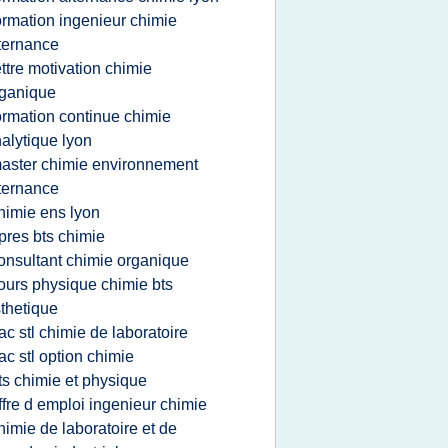
ormation ingenieur chimie
ternance
ettre motivation chimie
ganique
ormation continue chimie
alytique lyon
aster chimie environnement
ternance
himie ens lyon
pres bts chimie
onsultant chimie organique
ours physique chimie bts
thetique
ac stl chimie de laboratoire
ac stl option chimie
ts chimie et physique
ffre d emploi ingenieur chimie
himie de laboratoire et de