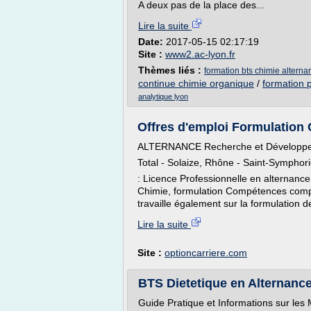
A deux pas de la place des...
Lire la suite
Date:
2017-05-15 02:17:19
Site :
www2.ac-lyon.fr
Thèmes liés :
formation bts chimie alterna
continue chimie organique
/
formation 
analytique lyon
Offres d'emploi Formulation 
ALTERNANCE Recherche et Développeme
Total - Solaize, Rhône - Saint-Sympho
: Licence Professionnelle en alternan
Chimie, formulation Compétences compor
travaille également sur la formulation d
Lire la suite
Site :
optioncarriere.com
BTS Dietetique en Alternanc
Guide Pratique et Informations sur les