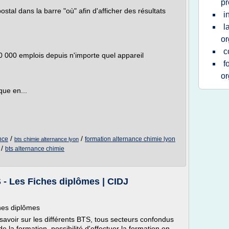
pr
ostal dans la barre "où" afin d'afficher des résultats
i
l
or
c
60 000 emplois depuis n'importe quel appareil
f
or
que en...
/
/
nce
formation alternance chimie lyon
bts chimie alternance lyon
/
bts alternance chimie
S - Les Fiches diplômes | CIDJ
ches diplômes
savoir sur les différents BTS, tous secteurs confondus
de la formation, possibilité d'effectuer la formation en