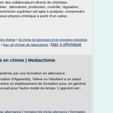
er des collaborateurs directs de chimistes
 : laboratoire, production, contrôle, régulation,
 technicien supérieur est apte à analyser, comprendre
essus physico-chimique à partir d'un cahier...
bts chimie
/
stl chimie de laboratoire et de procedes industriels
bac s physique
e
/
bac stl chimie de laboratoire
/
e en chimie | Mediachimie
actérise par une formation en alternance.
tion d'Apprentis), l'élève ou l'étudiant a un statut
s entre un établissement de formation pour, en général,
ccueil pour l'autre moitié du temps. L'apprenti est...
mie alternance
/
/
formation
formation bts chimie alternance