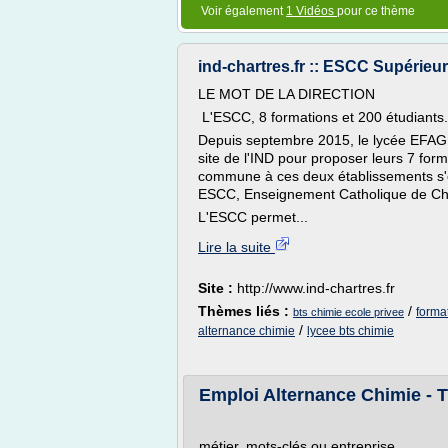
Voir également
1 Vidéos
pour ce thème
ind-chartres.fr :: ESCC Supérieur
LE MOT DE LA DIRECTION
L'ESCC, 8 formations et 200 étudiants.
Depuis septembre 2015, le lycée EFAGR
site de l'IND pour proposer leurs 7 fo
commune à ces deux établissements s'es
ESCC, Enseignement Catholique de Ch
L'ESCC permet...
Lire la suite
Site :
http://www.ind-chartres.fr
Thèmes liés :
/
forma
bts chimie ecole privee
/
alternance chimie
lycee bts chimie
Emploi Alternance Chimie - Tr
métier, mots-clés ou entreprise