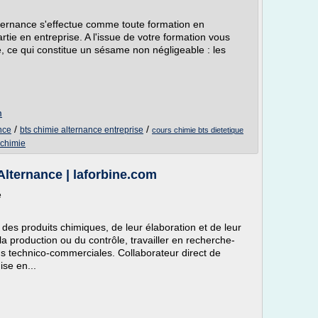
ternance s'effectue comme toute formation en
rtie en entreprise. A l'issue de votre formation vous
, ce qui constitue un sésame non négligeable : les
m
/
/
nce
bts chimie alternance entreprise
cours chimie bts dietetique
 chimie
Alternance | laforbine.com
e
e des produits chimiques, de leur élaboration et de leur
 la production ou du contrôle, travailler en recherche-
s technico-commerciales. Collaborateur direct de
ise en...