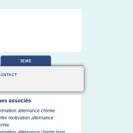
3EME
CONTACT
es associés
ormation alternance chimie
ettre motivation alternance
imie
ormation alternance chimie lyon