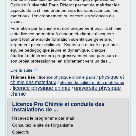
Celle de l'université Paris Diderot permet de maîtriser les
aspects de la chimie orientée vers les nanosciences, les
matériaux, l'environnement ou encore les sciences du
vivant.
Formation par la chimie et non uniquement pour la chimie,
cette licence permettra à chaque étudiant.e d'acquérir
avant tout une solide formation scientifique générale,
largement pluridisciplinaire. Soutenu.e et aidé.e par une
équipe pédagogique jeune et dynamique, chaque
étudiant.e déterminera progressivement son parcours et
son projet professionnel en s'orientant vers un des...
Lire la suite
physique et
Thèmes liés :
licence physique chimie paris
/
chimie des materiaux
/
chimie du solide et des materiaux
licence physique chimie
universite physique
/
/
chimie
Licence Pro Chimie et conduite des
installations de ...
Recevez le programme par mail
Consultez le site de l'organisme
Objectifs