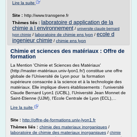
Lire la suite
Site :
http://www.transgene.fr
laboratoire d application de la
Thèmes liés :
chimie a l environnement
/
universite claude bernard
ecole d
/
laboratoire de chimie ens lyon
/
lyon chimie
ingenieur chimie
/
chimie ens lyon
Chimie et sciences des matériaux : Offre de
formation
La Mention 'Chimie et Sciences des Matériaux'
(http://master-matériaux.univ-lyon1.fr/) constitue une offre
globale de l'Université de Lyon pour la formation
supérieure consacrée à la science et à la technologie des
matériaux. Elle implique divers établissements : l'université
Claude Bernard Lyon1 (UCBL), l'Université Jean Monnet de
Saint-Etienne (UJM), l'Ecole Centrale de Lyon (ECL),...
Lire la suite
Site :
http://offre-de-formations.univ-lyon1.fr
Thèmes liés :
chimie des materiaux inorganiques
/
laboratoire de chimie des materiaux inorganiques
/
chimie