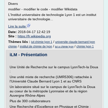
Divers
modifier - modifier le code - modifier Wikidata
L'Institut universitaire de technologie Lyon 1 est un institut
universitaire de technologie...
Lire la suite
Date:
2018-04-17 12:42:19
Site :
https://fr.wikipedia.org
Thèmes liés :
/
iut chimie lyon 1
universite claude bernard lyon
/
/
/
chimie
institut de chimie de lyon
chimie lyon 1
iut a chimie lyon
iLM - Présentation
Une Unité de Recherche sur le campus LyonTech-la Doua
:
Une unité mixte de recherche (UMR5306) rattachée à
l'Université Claude Bernard Lyon 1 et au CNRS
Un laboratoire situé sur le campus de LyonTech-la Doua
au coeur de la métropole Lyonnaise et de la région
Auvergne Rhône-Alpes
Plus de 300 collaborateurs
Une Recherche d'Excellence en Physique et Chimie :