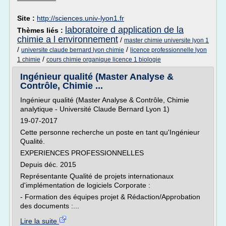
Site :
http://sciences.univ-lyon1.fr
laboratoire d application de la
Thèmes liés :
chimie a l environnement
/
master chimie universite lyon 1
/
/
universite claude bernard lyon chimie
licence professionnelle lyon
/
1 chimie
cours chimie organique licence 1 biologie
Ingénieur qualité (Master Analyse &
Contrôle, Chimie ...
Ingénieur qualité (Master Analyse & Contrôle, Chimie
analytique - Université Claude Bernard Lyon 1)
19-07-2017
Cette personne recherche un poste en tant qu'Ingénieur
Qualité.
EXPERIENCES PROFESSIONNELLES
Depuis déc. 2015
Représentante Qualité de projets internationaux
d'implémentation de logiciels Corporate :
- Formation des équipes projet & Rédaction/Approbation
des documents :...
Lire la suite