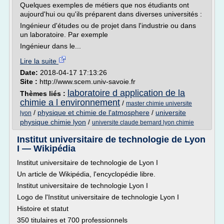
Quelques exemples de métiers que nos étudiants ont
aujourd'hui ou qu'ils préparent dans diverses universités :
Ingénieur d'études ou de projet dans l'industrie ou dans
un laboratoire. Par exemple
Ingénieur dans le...
Lire la suite
Date:
2018-04-17 17:13:26
Site :
http://www.scem.univ-savoie.fr
laboratoire d application de la
Thèmes liés :
chimie a l environnement
/
master chimie universite
/
physique et chimie de l'atmosphere
/
universite
lyon
physique chimie lyon
/
universite claude bernard lyon chimie
Institut universitaire de technologie de Lyon
I — Wikipédia
Institut universitaire de technologie de Lyon I
Un article de Wikipédia, l'encyclopédie libre.
Institut universitaire de technologie Lyon I
Logo de l'Institut universitaire de technologie Lyon I
Histoire et statut
350 titulaires et 700 professionnels