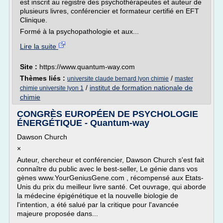
est inscrit au registre des psychothérapeutes et auteur de
plusieurs livres, conférencier et formateur certifié en EFT
Clinique.
Formé à la psychopathologie et aux...
Lire la suite
Site :
https://www.quantum-way.com
Thèmes liés :
/
universite claude bernard lyon chimie
master
/
institut de formation nationale de
chimie universite lyon 1
chimie
CONGRÈS EUROPÉEN DE PSYCHOLOGIE
ÉNERGÉTIQUE - Quantum-way
Dawson Church
×
Auteur, chercheur et conférencier, Dawson Church s'est fait
connaître du public avec le best-seller, Le génie dans vos
gènes www.YourGeniusGene.com , récompensé aux Etats-
Unis du prix du meilleur livre santé. Cet ouvrage, qui aborde
la médecine épigénétique et la nouvelle biologie de
l'intention, a été salué par la critique pour l'avancée
majeure proposée dans...