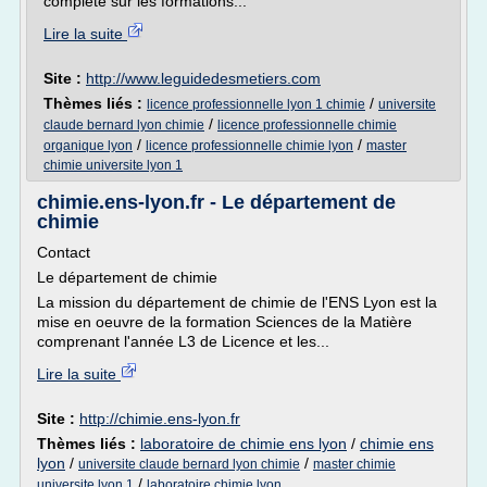
complète sur les formations...
Lire la suite
Site :
http://www.leguidedesmetiers.com
Thèmes liés :
/
licence professionnelle lyon 1 chimie
universite
/
claude bernard lyon chimie
licence professionnelle chimie
/
/
organique lyon
licence professionnelle chimie lyon
master
chimie universite lyon 1
chimie.ens-lyon.fr - Le département de
chimie
Contact
Le département de chimie
La mission du département de chimie de l'ENS Lyon est la
mise en oeuvre de la formation Sciences de la Matière
comprenant l'année L3 de Licence et les...
Lire la suite
Site :
http://chimie.ens-lyon.fr
Thèmes liés :
laboratoire de chimie ens lyon
/
chimie ens
lyon
/
/
universite claude bernard lyon chimie
master chimie
/
universite lyon 1
laboratoire chimie lyon