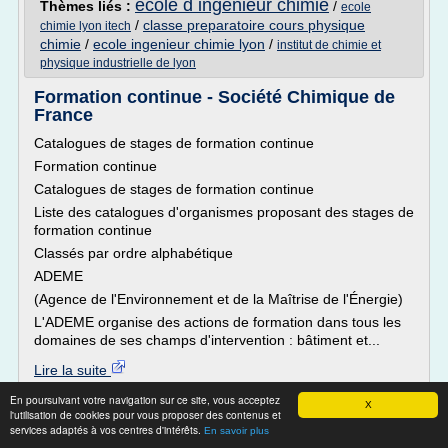
ecole d ingenieur chimie
Thèmes liés :
/
ecole
/
classe preparatoire cours physique
chimie lyon itech
chimie
/
ecole ingenieur chimie lyon
/
institut de chimie et
physique industrielle de lyon
Formation continue - Société Chimique de
France
Catalogues de stages de formation continue
Formation continue
Catalogues de stages de formation continue
Liste des catalogues d'organismes proposant des stages de
formation continue
Classés par ordre alphabétique
ADEME
(Agence de l'Environnement et de la Maîtrise de l'Énergie)
L'ADEME organise des actions de formation dans tous les
domaines de ses champs d'intervention : bâtiment et...
Lire la suite
Date:
2017-09-18 06:55:27
En poursuivant votre navigation sur ce site, vous acceptez
X
Site :
http://www.societechimiquedefrance.fr
l'utilisation de cookies pour vous proposer des contenus et
services adaptés à vos centres d'intérêts.
En savoir plus
BTS métiers de la chimie - ac-lyon.fr