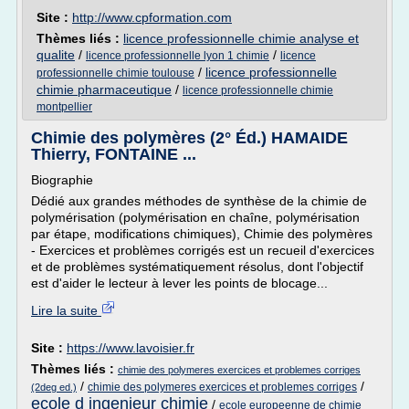
Site :
http://www.cpformation.com
Thèmes liés :
licence professionnelle chimie analyse et
qualite
/
/
licence professionnelle lyon 1 chimie
licence
/
licence professionnelle
professionnelle chimie toulouse
chimie pharmaceutique
/
licence professionnelle chimie
montpellier
Chimie des polymères (2° Éd.) HAMAIDE
Thierry, FONTAINE ...
Biographie
Dédié aux grandes méthodes de synthèse de la chimie de
polymérisation (polymérisation en chaîne, polymérisation
par étape, modifications chimiques), Chimie des polymères
- Exercices et problèmes corrigés est un recueil d'exercices
et de problèmes systématiquement résolus, dont l'objectif
est d'aider le lecteur à lever les points de blocage...
Lire la suite
Site :
https://www.lavoisier.fr
Thèmes liés :
chimie des polymeres exercices et problemes corriges
/
/
chimie des polymeres exercices et problemes corriges
(2deg ed.)
ecole d ingenieur chimie
/
ecole europeenne de chimie