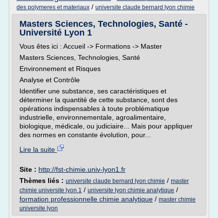
/
des polymeres et materiaux
universite claude bernard lyon chimie
Masters Sciences, Technologies, Santé -
Université Lyon 1
Vous êtes ici : Accueil -> Formations -> Master
Masters Sciences, Technologies, Santé
Environnement et Risques
Analyse et Contrôle
Identifier une substance, ses caractéristiques et
déterminer la quantité de cette substance, sont des
opérations indispensables à toute problématique
industrielle, environnementale, agroalimentaire,
biologique, médicale, ou judiciaire... Mais pour appliquer
des normes en constante évolution, pour...
Lire la suite
Site :
http://fst-chimie.univ-lyon1.fr
Thèmes liés :
/
universite claude bernard lyon chimie
master
/
/
chimie universite lyon 1
universite lyon chimie analytique
formation professionnelle chimie analytique
/
master chimie
universite lyon