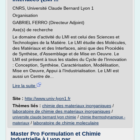
CNRS, Université Claude Bernard Lyon 1
Organisation
GABRIEL FERRO (Directeur Adjoint)
Axe(s) de recherche
Le domaine d'activité du LMI est celui des Sciences et
Technologies de la Matière. Le LMI étudie des Molécules,
des Matériaux et des Interfaces, ainsi que des Procédés
de Synthèse, d'Assemblage et de Mise en Oeuvre. Le
LMI est présent à tous les stades du Cycle de l'Innovation
: Conception, Synthèse, Caractérisation, Modélisation,
Mise en Oeuvre, Appui à l'Industrialisation. Le LMI est
aussi un Centre de...
Lire la suite
Site :
http://www.univ-lyon1.fr
Thèmes liés :
chimie des materiaux inorganiques
/
laboratoire de chimie des materiaux inorganiques
/
/
universite claude bernard lyon chimie
chimie thermodynamique -
/
laboratoire de chimie moleculaire
materiaux
Master Pro Formulation et Chimie
Industrielle à Lyon par ...