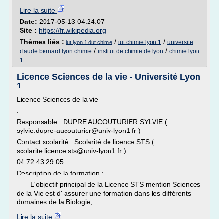
Lire la suite
Date:
2017-05-13 04:24:07
Site :
https://fr.wikipedia.org
Thèmes liés :
/
/
iut chimie lyon 1
universite
iut lyon 1 dut chimie
/
/
claude bernard lyon chimie
institut de chimie de lyon
chimie lyon
1
Licence Sciences de la vie - Université Lyon
1
Licence Sciences de la vie
.
Responsable : DUPRE AUCOUTURIER SYLVIE (
sylvie.dupre-aucouturier@univ-lyon1.fr )
Contact scolarité : Scolarité de licence STS (
scolarite.licence.sts@univ-lyon1.fr )
04 72 43 29 05
Description de la formation :
L'objectif principal de la Licence STS mention Sciences
de la Vie est d' assurer une formation dans les différents
domaines de la Biologie,...
Lire la suite