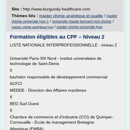
Site :
http://www.burgundy-healthcare.com
Thèmes liés :
master chimie analytique et qualite
/
master
/
/
chimie universite lyon 1
universite claude bernard lyon chimie
/
master chimie universite lyon
master chimie analytique lyon
Formation éligibles au CPF – Niveau 2
LISTE NATIONALE INTERPROFESSIONNELLE - niveau 2
Université Paris-XIII Nord - Institut universitaire de
technologie de Saint-Denis
II
bachelor responsable de développement commercial
ACFCI
MEDDE - Direction des Affaires maritimes
II
BEG Sud Ouest
II
Chambre de commerce et d'industrie (CCI) de Quimper-
Cornouaille - Ecole de management Bretagne
Atlantique (EMBA)