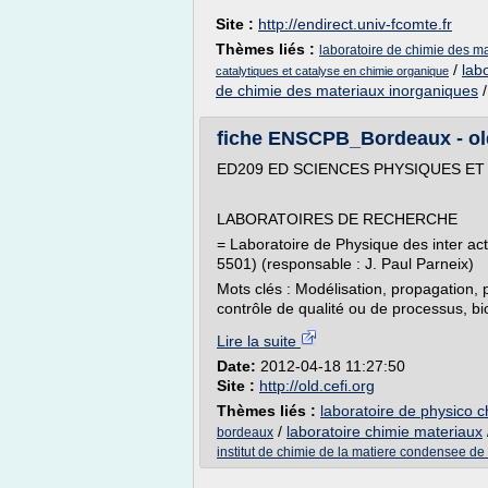
Site :
http://endirect.univ-fcomte.fr
Thèmes liés :
laboratoire de chimie des m
/
lab
catalytiques et catalyse en chimie organique
de chimie des materiaux inorganiques
fiche ENSCPB_Bordeaux - old
ED209 ED SCIENCES PHYSIQUES ET 
LABORATOIRES DE RECHERCHE
= Laboratoire de Physique des inter a
5501) (responsable : J. Paul Parneix)
Mots clés : Modélisation, propagation, p
contrôle de qualité ou de processus, bi
Lire la suite
Date:
2012-04-18 11:27:50
Site :
http://old.cefi.org
Thèmes liés :
laboratoire de physico 
/
laboratoire chimie materiaux
bordeaux
institut de chimie de la matiere condensee d