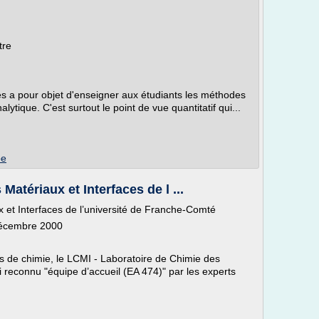
tre
es a pour objet d'enseigner aux étudiants les méthodes
ytique. C'est surtout le point de vue quantitatif qui...
be
atériaux et Interfaces de l ...
 et Interfaces de l’université de Franche-Comté
 Décembre 2000
es de chimie, le LCMI - Laboratoire de Chimie des
i reconnu "équipe d’accueil (EA 474)" par les experts