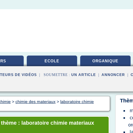
URS
ECOLE
ORGANIQUE
TEURS DE VIDÉOS
| SOUMETTRE :
UN ARTICLE
|
ANNONCER
|
Thèm
chimie
>
chimie des materiaux
>
laboratoire chimie
r
c
e thème : laboratoire chimie materiaux
or
l