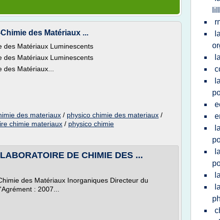
lil
r
Chimie des Matériaux ...
l
or
e des Matériaux Luminescents
l
e des Matériaux Luminescents
 des Matériaux...
c
l
p
e
chimie des materiaux
/
physico chimie des materiaux
/
e
ire chimie materiaux
/
physico chimie
l
po
l
| LABORATOIRE DE CHIMIE DES ...
p
l
e Chimie des Matériaux Inorganiques Directeur du
l
Agrément : 2007...
p
c