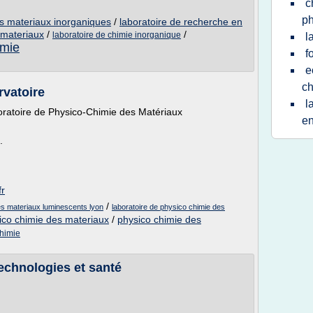
c
p
es materiaux inorganiques
/
laboratoire de recherche en
 materiaux
/
/
laboratoire de chimie inorganique
l
imie
f
e
ch
rvatoire
l
oratoire de Physico-Chimie des Matériaux
e
.
fr
/
es materiaux luminescents lyon
laboratoire de physico chimie des
sico chimie des materiaux
/
physico chimie des
chimie
echnologies et santé