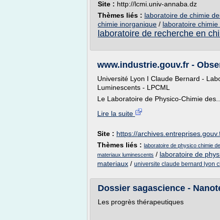
Site :
http://lcmi.univ-annaba.dz
Thèmes liés :
laboratoire de chimie d
chimie inorganique
/
laboratoire chimie
laboratoire de recherche en ch
www.industrie.gouv.fr - Obse
Université Lyon I Claude Bernard - Lab
Luminescents - LPCML
Le Laboratoire de Physico-Chimie des..
Lire la suite
Site :
https://archives.entreprises.gouv.
Thèmes liés :
laboratoire de physico chimie d
/
laboratoire de phy
materiaux luminescents
materiaux
/
universite claude bernard lyon 
Dossier sagascience - Nanot
Les progrès thérapeutiques