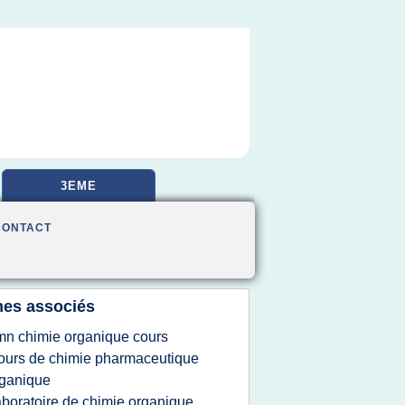
3EME
CONTACT
es associés
mn chimie organique cours
ours de chimie pharmaceutique
ganique
aboratoire de chimie organique