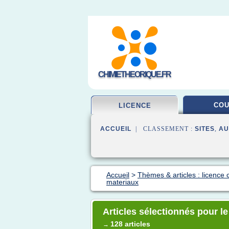
CHIMIETHEORIQUE.FR
CO
LICENCE
ACCUEIL
| CLASSEMENT :
SITES
,
AU
Accueil
>
Thèmes & articles : licence 
materiaux
Articles sélectionnés pour l
128 articles
→