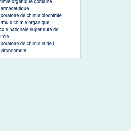
himie organique domaine
harmaceutique
aboratoire de chimie biochimie
ormule chimie organique
cole nationale superieure de
imie
aboratoire de chimie et de l
nvironnement