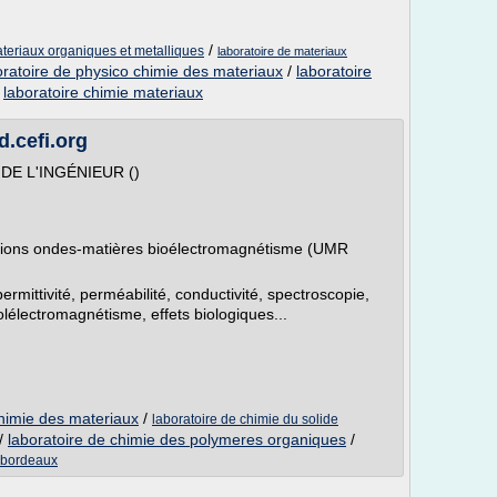
/
ateriaux organiques et metalliques
laboratoire de materiaux
oratoire de physico chimie des materiaux
/
laboratoire
/
laboratoire chimie materiaux
.cefi.org
DE L'INGÉNIEUR ()
ctions ondes-matières bioélectromagnétisme (UMR
ermittivité, perméabilité, conductivité, spectroscopie,
olélectromagnétisme, effets biologiques...
chimie des materiaux
/
laboratoire de chimie du solide
/
laboratoire de chimie des polymeres organiques
/
e bordeaux